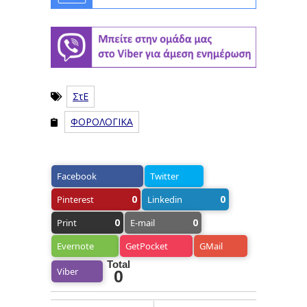
ΣτΕ
ΦΟΡΟΛΟΓΙΚΑ
Facebook
Twitter
0
0
Pinterest
Linkedin
0
0
Print
E-mail
Evernote
GetPocket
GMail
Total
Viber
0