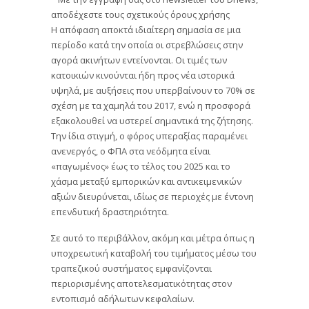
αποδέχεστε τους σχετικούς όρους χρήσης
Η απόφαση αποκτά ιδιαίτερη σημασία σε μια
περίοδο κατά την οποία οι στρεβλώσεις στην
αγορά ακινήτων εντείνονται. Οι τιμές των
κατοικιών κινούνται ήδη προς νέα ιστορικά
υψηλά, με αυξήσεις που υπερβαίνουν το 70% σε
σχέση με τα χαμηλά του 2017, ενώ η προσφορά
εξακολουθεί να υστερεί σημαντικά της ζήτησης.
Την ίδια στιγμή, ο φόρος υπεραξίας παραμένει
ανενεργός, ο ΦΠΑ στα νεόδμητα είναι
«παγωμένος» έως το τέλος του 2025 και το
χάσμα μεταξύ εμπορικών και αντικειμενικών
αξιών διευρύνεται, ιδίως σε περιοχές με έντονη
επενδυτική δραστηριότητα.
Σε αυτό το περιβάλλον, ακόμη και μέτρα όπως η
υποχρεωτική καταβολή του τιμήματος μέσω του
τραπεζικού συστήματος εμφανίζονται
περιορισμένης αποτελεσματικότητας στον
εντοπισμό αδήλωτων κεφαλαίων.