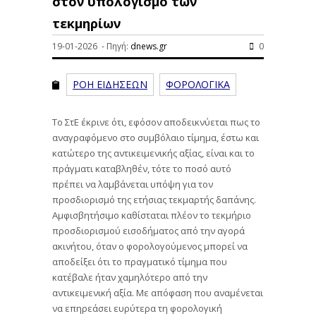
στον υπολογισμό των
τεκμηρίων
19-01-2026 - Πηγή:
dnews.gr
0
ΡΟΗ ΕΙΔΗΣΕΩΝ
ΦΟΡΟΛΟΓΙΚΑ
Το ΣτΕ έκρινε ότι, εφόσον αποδεικνύεται πως το
αναγραφόμενο στο συμβόλαιο τίμημα, έστω και
κατώτερο της αντικειμενικής αξίας, είναι και το
πράγματι καταβληθέν, τότε το ποσό αυτό
πρέπει να λαμβάνεται υπόψη για τον
προσδιορισμό της ετήσιας τεκμαρτής δαπάνης.
Αμφισβητήσιμο καθίσταται πλέον το τεκμήριο
προσδιορισμού εισοδήματος από την αγορά
ακινήτου, όταν ο φορολογούμενος μπορεί να
αποδείξει ότι το πραγματικό τίμημα που
κατέβαλε ήταν χαμηλότερο από την
αντικειμενική αξία. Με απόφαση που αναμένεται
να επηρεάσει ευρύτερα τη φορολογική