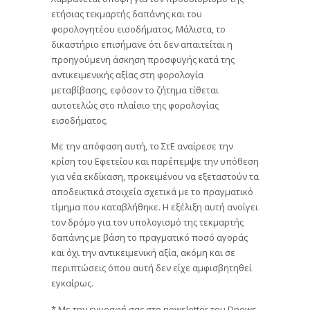
ετήσιας τεκμαρτής δαπάνης και του
φορολογητέου εισοδήματος. Μάλιστα, το
δικαστήριο επισήμανε ότι δεν απαιτείται η
προηγούμενη άσκηση προσφυγής κατά της
αντικειμενικής αξίας στη φορολογία
μεταβίβασης, εφόσον το ζήτημα τίθεται
αυτοτελώς στο πλαίσιο της φορολογίας
εισοδήματος.
Με την απόφαση αυτή, το ΣτΕ αναίρεσε την
κρίση του Εφετείου και παρέπεμψε την υπόθεση
για νέα εκδίκαση, προκειμένου να εξεταστούν τα
αποδεικτικά στοιχεία σχετικά με το πραγματικό
τίμημα που καταβλήθηκε. Η εξέλιξη αυτή ανοίγει
τον δρόμο για τον υπολογισμό της τεκμαρτής
δαπάνης με βάση το πραγματικό ποσό αγοράς
και όχι την αντικειμενική αξία, ακόμη και σε
περιπτώσεις όπου αυτή δεν είχε αμφισβητηθεί
εγκαίρως.
* Με την εγγραφή σας στο newsletter του Dnews,