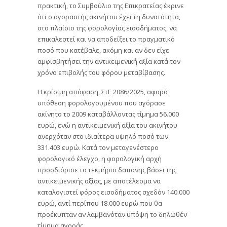
πρακτική, το Συμβούλιο της Επικρατείας έκρινε
ότι ο αγοραστής ακινήτου έχει τη δυνατότητα,
στο πλαίσιο της φορολογίας εισοδήματος, να
επικαλεστεί και να αποδείξει το πραγματικό
ποσό που κατέβαλε, ακόμη και αν δεν είχε
αμφισβητήσει την αντικειμενική αξία κατά τον
χρόνο επιβολής του φόρου μεταβίβασης.
Η κρίσιμη απόφαση, ΣτΕ 2086/2025, αφορά
υπόθεση φορολογουμένου που αγόρασε
ακίνητο το 2009 καταβάλλοντας τίμημα 56.000
ευρώ, ενώ η αντικειμενική αξία του ακινήτου
ανερχόταν στο ιδιαίτερα υψηλό ποσό των
331.403 ευρώ. Κατά τον μεταγενέστερο
φορολογικό έλεγχο, η φορολογική αρχή
προσδιόρισε το τεκμήριο δαπάνης βάσει της
αντικειμενικής αξίας, με αποτέλεσμα να
καταλογιστεί φόρος εισοδήματος σχεδόν 140.000
ευρώ, αντί περίπου 18.000 ευρώ που θα
προέκυπταν αν λαμβανόταν υπόψη το δηλωθέν
τίμημα αγοράς.