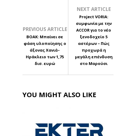
NEXT ARTICLE
Project VORIA:
συμφωνία με την
PREVIOUS ARTICLE
ACCOR για το νέο
ΒΟΑΚ: Μπαίνει σε
ξενοδοχείο 5
φάση υλοποίησης ο
αστέρων – Πώς
άξονας Χανιά–
προχωρά η
Ηράκλειο των 1,75
μεγάλη επένδυση
δισ. ευρώ
στο Μαρούσι
YOU MIGHT ALSO LIKE