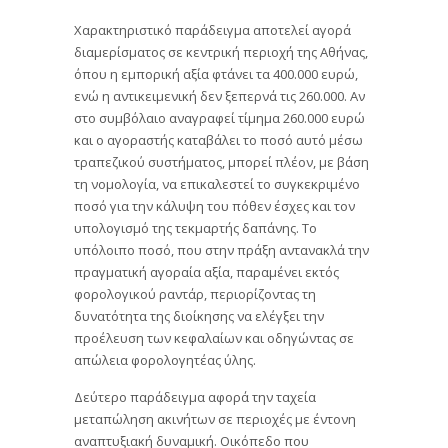
Χαρακτηριστικό παράδειγμα αποτελεί αγορά
διαμερίσματος σε κεντρική περιοχή της Αθήνας,
όπου η εμπορική αξία φτάνει τα 400.000 ευρώ,
ενώ η αντικειμενική δεν ξεπερνά τις 260.000. Αν
στο συμβόλαιο αναγραφεί τίμημα 260.000 ευρώ
και ο αγοραστής καταβάλει το ποσό αυτό μέσω
τραπεζικού συστήματος, μπορεί πλέον, με βάση
τη νομολογία, να επικαλεστεί το συγκεκριμένο
ποσό για την κάλυψη του πόθεν έσχες και τον
υπολογισμό της τεκμαρτής δαπάνης. Το
υπόλοιπο ποσό, που στην πράξη αντανακλά την
πραγματική αγοραία αξία, παραμένει εκτός
φορολογικού ραντάρ, περιορίζοντας τη
δυνατότητα της διοίκησης να ελέγξει την
προέλευση των κεφαλαίων και οδηγώντας σε
απώλεια φορολογητέας ύλης.
Δεύτερο παράδειγμα αφορά την ταχεία
μεταπώληση ακινήτων σε περιοχές με έντονη
αναπτυξιακή δυναμική. Οικόπεδο που