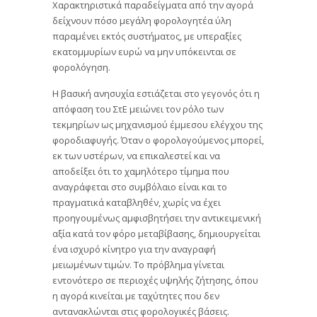
Χαρακτηριστικά παραδείγματα από την αγορά
δείχνουν πόσο μεγάλη φορολογητέα ύλη
παραμένει εκτός συστήματος, με υπεραξίες
εκατομμυρίων ευρώ να μην υπόκεινται σε
φορολόγηση.
Η βασική ανησυχία εστιάζεται στο γεγονός ότι η
απόφαση του ΣτΕ μειώνει τον ρόλο των
τεκμηρίων ως μηχανισμού έμμεσου ελέγχου της
φοροδιαφυγής. Όταν ο φορολογούμενος μπορεί,
εκ των υστέρων, να επικαλεστεί και να
αποδείξει ότι το χαμηλότερο τίμημα που
αναγράφεται στο συμβόλαιο είναι και το
πραγματικά καταβληθέν, χωρίς να έχει
προηγουμένως αμφισβητήσει την αντικειμενική
αξία κατά τον φόρο μεταβίβασης, δημιουργείται
ένα ισχυρό κίνητρο για την αναγραφή
μειωμένων τιμών. Το πρόβλημα γίνεται
εντονότερο σε περιοχές υψηλής ζήτησης, όπου
η αγορά κινείται με ταχύτητες που δεν
αντανακλώνται στις φορολογικές βάσεις.