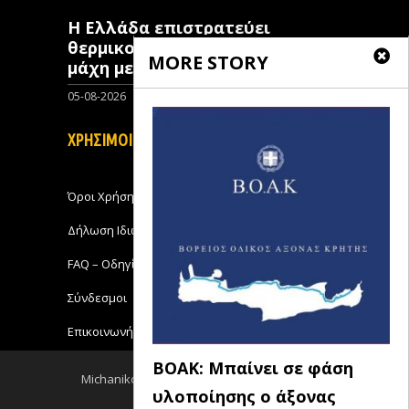
Η Ελλάδα επιστρατεύει
θερμικούς δορυφόρους στη
MORE STORY
μάχη με τις πυρκαγιές
05-08-2026
0
ΧΡΗΣΙΜΟΙ ΣΥΝΔΕΣΜΟΙ
Όροι Χρήσης
Δήλωση Ιδιωτικότητας
FAQ – Οδηγίες Χρήσης
Σύνδεσμοι
Επικοινωνήστε με το Michanikos-Online
ΒΟΑΚ: Μπαίνει σε φάση
Michanikos-Online 2018 - All Rights Reserved
υλοποίησης ο άξονας
Back to top