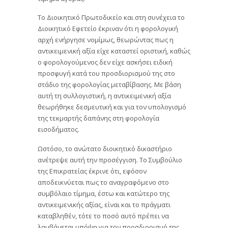
Το Διοικητικό Πρωτοδικείο και στη συνέχεια το
Διοικητικό Εφετείο έκριναν ότι η φορολογική
αρχή ενήργησε νομίμως, θεωρώντας πως η
αντικειμενική αξία είχε καταστεί οριστική, καθώς
ο φορολογούμενος δεν είχε ασκήσει ειδική
προσφυγή κατά του προσδιορισμού της στο
στάδιο της φορολογίας μεταβίβασης. Με βάση
αυτή τη συλλογιστική, η αντικειμενική αξία
θεωρήθηκε δεσμευτική και για τον υπολογισμό
της τεκμαρτής δαπάνης στη φορολογία
εισοδήματος.
Ωστόσο, το ανώτατο διοικητικό δικαστήριο
ανέτρεψε αυτή την προσέγγιση. Το Συμβούλιο
της Επικρατείας έκρινε ότι, εφόσον
αποδεικνύεται πως το αναγραφόμενο στο
συμβόλαιο τίμημα, έστω και κατώτερο της
αντικειμενικής αξίας, είναι και το πράγματι
καταβληθέν, τότε το ποσό αυτό πρέπει να
λαμβάνεται υπόψη για τον προσδιορισμό της