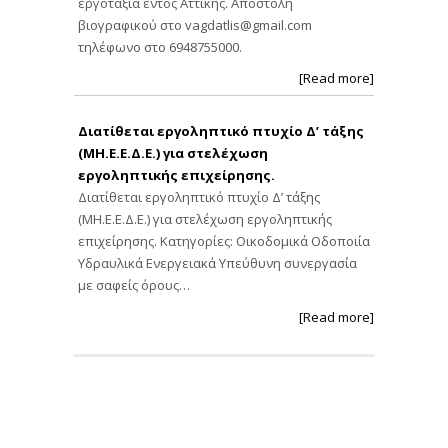
εργοτάξια εντός Αττικής. Αποστολή
βιογραφικού στο
vagdatlis@gmail.com
τηλέφωνο στο 6948755000.
[Read more]
Διατίθεται εργοληπτικό πτυχίο Δ’ τάξης
(ΜΗ.Ε.Ε.Δ.Ε.) για στελέχωση
εργοληπτικής επιχείρησης.
Διατίθεται εργοληπτικό πτυχίο Δ’ τάξης
(ΜΗ.Ε.Ε.Δ.Ε.) για στελέχωση εργοληπτικής
επιχείρησης. Κατηγορίες: Οικοδομικά Οδοποιία
Υδραυλικά Ενεργειακά Υπεύθυνη συνεργασία
με σαφείς όρους…
[Read more]