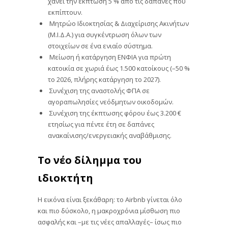
χάνει την έκπτωση 5 % από τις δαπάνες που
εκπίπτουν.
Μητρώο Ιδιοκτησίας & Διαχείρισης Ακινήτων
(Μ.Ι.Δ.Α.) για συγκέντρωση όλων των
στοιχείων σε ένα ενιαίο σύστημα.
Μείωση ή κατάργηση ΕΝΦΙΑ για πρώτη
κατοικία σε χωριά έως 1.500 κατοίκους (–50 %
το 2026, πλήρης κατάργηση το 2027).
Συνέχιση της αναστολής ΦΠΑ σε
αγοραπωλησίες νεόδμητων οικοδομών.
Συνέχιση της έκπτωσης φόρου έως 3.200 €
ετησίως για πέντε έτη σε δαπάνες
ανακαίνισης/ενεργειακής αναβάθμισης.
Το νέο δίλημμα του
ιδιοκτήτη
Η εικόνα είναι ξεκάθαρη: το Airbnb γίνεται όλο
και πιο δύσκολο, η μακροχρόνια μίσθωση πιο
ασφαλής και –με τις νέες απαλλαγές– ίσως πιο