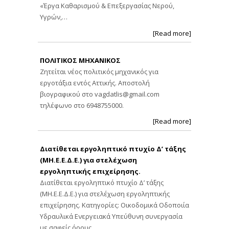
«Έργα Καθαρισμού & Επεξεργασίας Νερού,
Υγρών,…
[Read more]
ΠΟΛΙΤΙΚΟΣ ΜΗΧΑΝΙΚΟΣ
Ζητείται νέος πολιτικός μηχανικός για
εργοτάξια εντός Αττικής. Αποστολή
βιογραφικού στο
vagdatlis@gmail.com
τηλέφωνο στο 6948755000.
[Read more]
Διατίθεται εργοληπτικό πτυχίο Δ’ τάξης
(ΜΗ.Ε.Ε.Δ.Ε.) για στελέχωση
εργοληπτικής επιχείρησης.
Διατίθεται εργοληπτικό πτυχίο Δ’ τάξης
(ΜΗ.Ε.Ε.Δ.Ε.) για στελέχωση εργοληπτικής
επιχείρησης. Κατηγορίες: Οικοδομικά Οδοποιία
Υδραυλικά Ενεργειακά Υπεύθυνη συνεργασία
με σαφείς όρους…