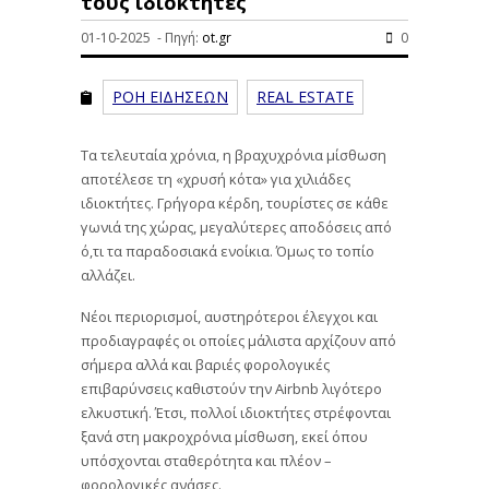
τους ιδιοκτήτες
01-10-2025 - Πηγή:
ot.gr
0
ΡΟΗ ΕΙΔΗΣΕΩΝ
REAL ESTATE
Τα τελευταία χρόνια, η βραχυχρόνια μίσθωση
αποτέλεσε τη «χρυσή κότα» για χιλιάδες
ιδιοκτήτες. Γρήγορα κέρδη, τουρίστες σε κάθε
γωνιά της χώρας, μεγαλύτερες αποδόσεις από
ό,τι τα παραδοσιακά ενοίκια. Όμως το τοπίο
αλλάζει.
Νέοι περιορισμοί, αυστηρότεροι έλεγχοι και
προδιαγραφές οι οποίες μάλιστα αρχίζουν από
σήμερα αλλά και βαριές φορολογικές
επιβαρύνσεις καθιστούν την Airbnb λιγότερο
ελκυστική. Έτσι, πολλοί ιδιοκτήτες στρέφονται
ξανά στη μακροχρόνια μίσθωση, εκεί όπου
υπόσχονται σταθερότητα και πλέον –
φορολογικές ανάσες.