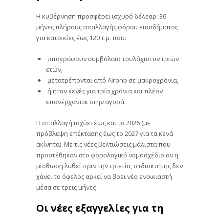
Η κυβέρνηση προσφέρει ισχυρό δέλεαρ: 36
μήνες πλήρους απαλλαγής φόρου εισοδήματος
για κατοικίες έως 120 τ.μ. που:
υπογράφουν συμβόλαιο τουλάχιστον τριών
ετών,
μετατρέπονται από Airbnb σε μακροχρόνια,
ή ήταν κενές για τρία χρόνια και πλέον
επανέρχονται στην αγορά.
Η απαλλαγή ισχύει έως και το 2026 (με
πρόβλεψη επέκτασης έως το 2027 για τα κενά
ακίνητα). Με τις νέες βελτιώσεις μάλιστα που
προστέθηκαν στο φορολογικό νομοσχέδιο αν η
μίσθωση λυθεί πριν την τριετία, ο ιδιοκτήτης δεν
χάνει το όφελος αρκεί να βρει νέο ενοικιαστή
μέσα σε τρεις μήνες
Οι νέες εξαγγελίες για τη