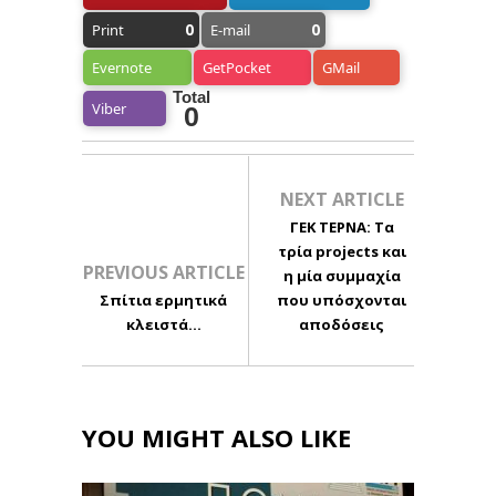
0
0
Print
E-mail
Evernote
GetPocket
GMail
Total
Viber
0
NEXT ARTICLE
ΓΕΚ ΤΕΡΝΑ: Τα
τρία projects και
PREVIOUS ARTICLE
η μία συμμαχία
Σπίτια ερμητικά
που υπόσχονται
κλειστά…
αποδόσεις
YOU MIGHT ALSO LIKE