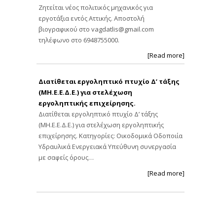
Ζητείται νέος πολιτικός μηχανικός για
εργοτάξια εντός Αττικής. Αποστολή
βιογραφικού στο
vagdatlis@gmail.com
τηλέφωνο στο 6948755000.
[Read more]
Διατίθεται εργοληπτικό πτυχίο Δ’ τάξης
(ΜΗ.Ε.Ε.Δ.Ε.) για στελέχωση
εργοληπτικής επιχείρησης.
Διατίθεται εργοληπτικό πτυχίο Δ’ τάξης
(ΜΗ.Ε.Ε.Δ.Ε.) για στελέχωση εργοληπτικής
επιχείρησης. Κατηγορίες: Οικοδομικά Οδοποιία
Υδραυλικά Ενεργειακά Υπεύθυνη συνεργασία
με σαφείς όρους…
[Read more]