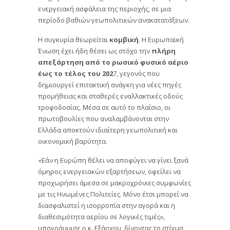
ενεργειακή ασφάλεια της περιοχής, σε μια
περίοδο βαθιών γεωπολιτικών ανακατατάξεων.
Η συγκυρία θεωρείται
κομβική
. Η Ευρωπαϊκή
Ένωση έχει ήδη θέσει ως στόχο την
πλήρη
απεξάρτηση από το ρωσικό φυσικό αέριο
έως το τέλος του 202
7, γεγονός που
δημιουργεί επιτακτική ανάγκη για νέες πηγές
προμήθειας και σταθερές εναλλακτικές οδούς
τροφοδοσίας. Μέσα σε αυτό το πλαίσιο, οι
πρωτοβουλίες που αναλαμβάνονται στην
Ελλάδα αποκτούν ιδιαίτερη γεωπολιτική και
οικονομική βαρύτητα.
«Εάν η Ευρώπη θέλει να αποφύγει να γίνει ξανά
όμηρος ενεργειακών εξαρτήσεων, οφείλει να
προχωρήσει άμεσα σε μακροχρόνιες συμφωνίες
με τις Ηνωμένες Πολιτείες. Μόνο έτσι μπορεί να
διασφαλιστεί η ισορροπία στην αγορά και η
διαθεσιμότητα αερίου σε λογικές τιμές»,
υπογράμμισε ο κ. Εξάρχου, δίνοντας το στίγμα