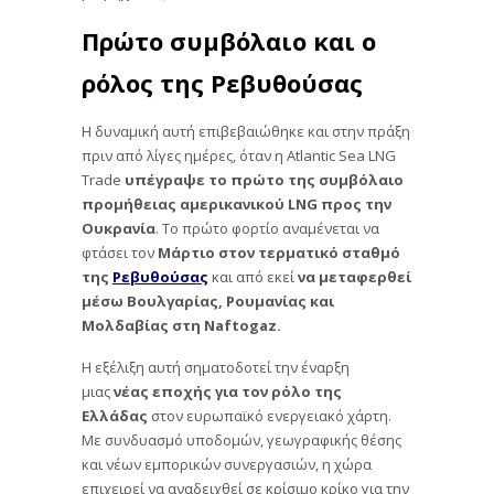
Πρώτο συμβόλαιο και ο
ρόλος της Ρεβυθούσας
Η δυναμική αυτή επιβεβαιώθηκε και στην πράξη
πριν από λίγες ημέρες, όταν η Atlantic Sea LNG
Trade
υπέγραψε το πρώτο της συμβόλαιο
προμήθειας αμερικανικού LNG προς την
Ουκρανία
. Το πρώτο φορτίο αναμένεται να
φτάσει τον
Μάρτιο στον τερματικό σταθμό
της
Ρεβυθούσας
και από εκεί
να μεταφερθεί
μέσω Βουλγαρίας, Ρουμανίας και
Μολδαβίας στη Naftogaz.
Η εξέλιξη αυτή σηματοδοτεί την έναρξη
μιας
νέας εποχής για τον ρόλο της
Ελλάδας
στον ευρωπαϊκό ενεργειακό χάρτη.
Με συνδυασμό υποδομών, γεωγραφικής θέσης
και νέων εμπορικών συνεργασιών, η χώρα
επιχειρεί να αναδειχθεί σε κρίσιμο κρίκο για την