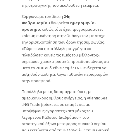
της στρατηγικής που ακολουθεί η εταιρεία.
Σύμφωνα με τον ίδιο, η
24η
Φεβρουαρίου
θεωρείται
ημερομηνία-
ορόσημο
, καθώς τότε έχει προγραμματιστεί
κρίσιμη συνάντηση στην Ουάσιγκτον, με στόχο
την οριστικοποίηση των όρων της συμφωνίας.
«Τώρα είναι η κατάλληλη στιγμή για να
“κλειδώσει” κανείς τις τιμές του μέλλοντος»,
σημείωσε χαρακτηριστικά, προειδοποιώντας ότι
μετά το 2030 οι διεθνείς τιμές LNG ενδέχεται να
αυξηθούν αισθητά, λόγω πιθανών περιορισμών
στην προσφορά.
Παράλληλα με τις διαπραγματεύσεις με
αμερικανικούς ομίλους ενέργειας, η Atlantic Sea
LNG Trade βρίσκεται σε επαφές και με
υποψήφιους αγοραστές κατά μήκος του
λεγόμενου Κάθετου Διαδρόμου – του
στρατηγικού άξονα μεταφοράς φυσικού αερίου
που εκτείνεται από την Ελλάδα έως την Κεντρική