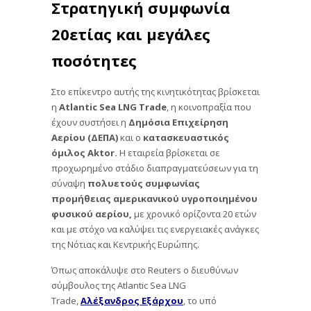
Στρατηγική συμφωνία
20ετίας και μεγάλες
ποσότητες
Στο επίκεντρο αυτής της κινητικότητας βρίσκεται
η
Atlantic Sea LNG Trade
, η κοινοπραξία που
έχουν συστήσει η
Δημόσια Επιχείρηση
Αερίου (ΔΕΠΑ)
και ο
κατασκευαστικός
όμιλος Aktor.
Η εταιρεία βρίσκεται σε
προχωρημένο στάδιο διαπραγματεύσεων για τη
σύναψη
πολυετούς συμφωνίας
προμήθειας αμερικανικού υγροποιημένου
φυσικού αερίου,
με χρονικό ορίζοντα 20 ετών
και με στόχο να καλύψει τις ενεργειακές ανάγκες
της Νότιας και Κεντρικής Ευρώπης.
Όπως αποκάλυψε στο Reuters ο διευθύνων
σύμβουλος της Atlantic Sea LNG
Trade,
Αλέξανδρος Εξάρχου
, το υπό