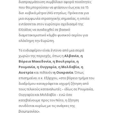
διαπραγμάτευση συμβόλαιο αφορά ποσότητες
που θα μπορούσαν να φτάσουν έως και τα 15
δισ. κυβικά μέτρα LNG ετησίως. Πρόκειται για
μια συμφωνία στρατηγικής σημασίας, η οποία
εντάσσεται στον ευρύτερο σχεδιασμό της
Ελλάδας να αναδειχθεί σε βασικό
διαμετακομιστικό κόμβο φυσικού αερίου για
ολόκληρη την Ευρώπη.
Το ενδιαφέρον είναι έντονο από μια σειρά
χωρών της περιοχής, όπως η
Αλβανία, η
Βόρεια Μακεδονία, η Βουλγαρία, η
Ρουμανία, η Ουγγαρία, η Μολδαβία, η
Αυστρία
και πιθανόν
η Ουκρανία
. Όπως
επισημαίνει ο κ. Εξάρχου, «στο βόρειο τμήμα του
διαδρόμου καταγράφεται ισχυρή ζήτηση από
τους τελικούς καταναλωτές – ιδίως σε Ρουμανία,
Ουγγαρία και Μολδαβία – ενώ όσο
κατεβαίνουμε προς τον Νότο, η ζήτηση
συνδέεται κυρίως με τις ανάγκες της
βιομηχανίας».