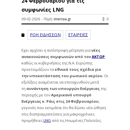
24 Φεβρουαρίου για τις
συμφωνίες LNG
09-02-2026 - Πηγή:
imerisia.gr
0
ΡΟΗ ΕΙΔΗΣΕΩΝ
ΕΤΑΙΡΕΙΕΣ
Εχει αρχίσει η αντίστροφη μέτρηση για
νέες
ανακοινώσεις συμφωνιών από τον
ΑΚΤΩΡ
,
καθώς οι κυβερνήσεις της Ν.Α. Ευρώπης
προετοιμάζουν τα
εθνικά τους σχέδια για
την υποκατάσταση του ρωσικού αερίου
. Οι
εξελίξεις αναμένεται να επιταχυνθούν μετά
τη
συνάντηση των υπουργών Ενέργειας
της
περιοχής με τον
Αμερικανό υπουργό
Ενέργειας κ. Ράις στις 24 Φεβρουαρίου
,
γεγονός που εκτιμάται ότι θα δώσει νέα ώθηση
στις διαπραγματεύσεις για μακροχρόνιες
προμήθειες
LNG
από τις Ηνωμένες Πολιτείες.