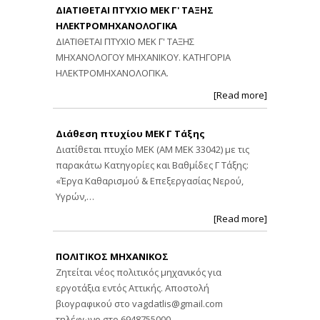
ΔΙΑΤΙΘΕΤΑΙ ΠΤΥΧΙΟ ΜΕΚ Γ' ΤΑΞΗΣ
ΗΛΕΚΤΡΟΜΗΧΑΝΟΛΟΓΙΚΑ
ΔΙΑΤΙΘΕΤΑΙ ΠΤΥΧΙΟ ΜΕΚ Γ' ΤΑΞΗΣ
ΜΗΧΑΝΟΛΟΓΟΥ ΜΗΧΑΝΙΚΟΥ. ΚΑΤΗΓΟΡΙΑ
ΗΛΕΚΤΡΟΜΗΧΑΝΟΛΟΓΙΚΑ.
[Read more]
Διάθεση πτυχίου ΜΕΚ Γ Τάξης
Διατίθεται πτυχίο ΜΕΚ (ΑΜ ΜΕΚ 33042) με τις
παρακάτω Κατηγορίες και Βαθμίδες Γ Τάξης:
«Έργα Καθαρισμού & Επεξεργασίας Νερού,
Υγρών,…
[Read more]
ΠΟΛΙΤΙΚΟΣ ΜΗΧΑΝΙΚΟΣ
Ζητείται νέος πολιτικός μηχανικός για
εργοτάξια εντός Αττικής. Αποστολή
βιογραφικού στο
vagdatlis@gmail.com
τηλέφωνο στο 6948755000.