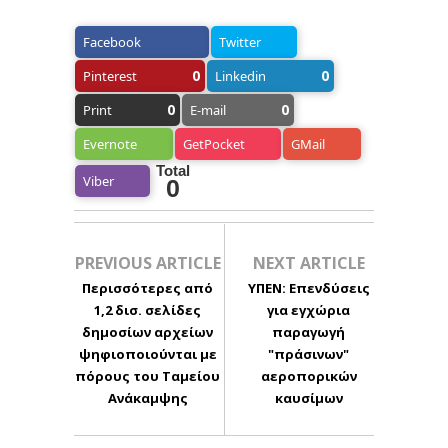
Facebook
Twitter
0
0
Pinterest
Linkedin
0
0
Print
E-mail
Evernote
GetPocket
GMail
Total
Viber
0
PREVIOUS ARTICLE
NEXT ARTICLE
Περισσότερες από
ΥΠΕΝ: Επενδύσεις
1,2 δισ. σελίδες
για εγχώρια
δημοσίων αρχείων
παραγωγή
ψηφιοποιούνται με
"πράσινων"
πόρους του Ταμείου
αεροπορικών
Ανάκαμψης
καυσίμων