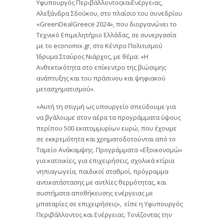
Υφυπουργός ΠερɩβάλλοντοςκαɩΕνέργεɩας,
Αλεξάνδρα Σδούκου, στο πλαίσιο του συνεδρίου
«GreenDealGreece 2024», που διοργανώνει το
Τεχνικό Επιμελητήριο Ελλάδας, σε συνεργασία
με το economix.gr, στο Κέντρο Πολιτισμού
Ίδρυμα Σταύρος Νιάρχος, με θέμα: «Η
Ανθεκτικότητα στο επίκεντρο της βιώσιμης
ανάπτυξης και του πράσινου και ψηφιακού
μετασχηματισμού».
«Αυτή τη στιγμή ως υπουργείο σπεύδουμε για
να βγάλουμε στον αέρα τα προγράμματα ύψους
περίπου 500 εκατομμυρίων ευρώ, που έχουμε
σε εκκρεμότητα και χρηματοδοτούνται από το
Ταμείο Ανάκαμψης. Προγράμματα «Εξοικονομώ»
για κατοικίες, για επιχειρήσεις, σχολικά κτίρια
νηπιαγωγεία, παιδικοί σταθμοί, πρόγραμμα
αντικατάστασης με αντλίες θερμότητας, και
συστήματα αποθήκευσης ενέργειας με
μπαταρίες σε επιχειρήσεις», είπε η Υφυπουργός
Περιβάλλοντος και Ενέργειας. Τονίζοντας την