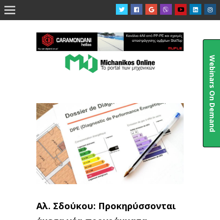

Webinars On Demand
Αλ. Σδούκου: Προκηρύσσονται