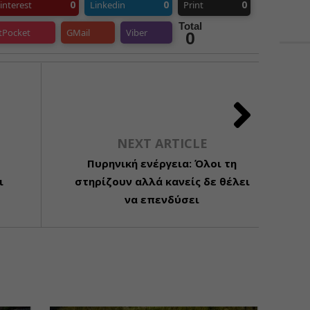
0
0
0
interest
Linkedin
Print
Total
tPocket
GMail
Viber
0
NEXT ARTICLE
Πυρηνική ενέργεια: Όλοι τη
ι
στηρίζουν αλλά κανείς δε θέλει
να επενδύσει