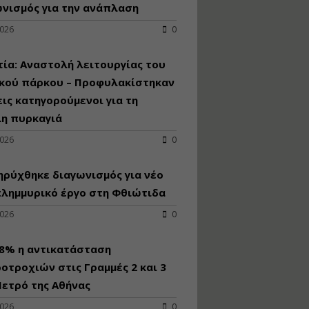
κατασκευή
νισμός για την ανάπλαση
κoλυμβητικής
2026
0
υδατοδεξαμενής
Εισηγητής:
Χρήστος Ροδόπουλος
ία: Αναστολή λειτουργίας του
Τιμή από: €230.00
ικού πάρκου – Προφυλακίστηκαν
Διάρκεια: 14 ώρες
εις κατηγορούμενοι για τη
λη πυρκαγιά
Διαδικασία
2026
0
αδειοδότησης και
έκδοσης
ρύχθηκε διαγωνισμός για νέo
πιστοποιητικού
κατάταξης
πλημμυρικό έργο στη Φθιώτιδα
τουριστικών μονάδων
2026
0
Εισηγητές:
Γραμματή Μπακλατσή
Νικόλαος Σαρούκος
98% η αντικατάσταση
Τιμή από: €145.00
οτροχιών στις Γραμμές 2 και 3
Διάρκεια: 8 ώρες
ετρό της Αθήνας
2026
0