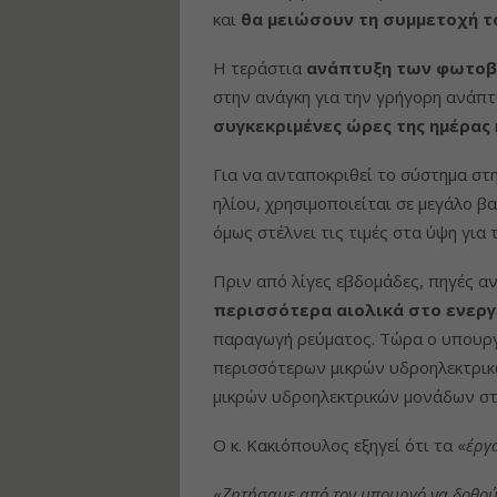
και
θα μειώσουν
τη συμμετοχή τ
Η τεράστια
ανάπτυξη των φωτο
στην ανάγκη για την γρήγορη ανάπ
συγκεκριμένες ώρες της ημέρας
Για να ανταποκριθεί το σύστημα στη
ηλίου, χρησιμοποιείται σε μεγάλο β
όμως στέλνει τις τιμές στα ύψη για
Πριν από λίγες εβδομάδες, πηγές α
περισσότερα αιολικά στο ενερ
παραγωγή ρεύματος. Τώρα ο υπουργό
περισσότερων μικρών υδροηλεκτρικώ
μικρών υδροηλεκτρικών μονάδων στ
Ο κ. Κακιόπουλος εξηγεί ότι τα «
έργ
«
Ζητήσαμε από τον υπουργό να δοθο