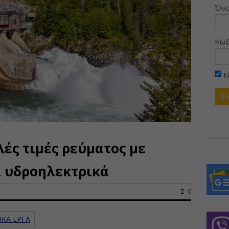
Όνο
Κωδ
Ν
ές τιμές ρεύματος με
ά υδροηλεκτρικά
0
ΙΚΑ ΕΡΓΑ