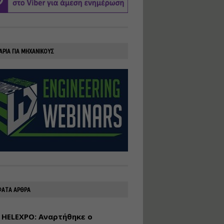
υλοποίηση
φωτοβολταϊκών
συστημάτων για
αυτοπαραγωγή (Net-
Billing)
ΑΡΙΑ ΓΙΑ ΜΗΧΑΝΙΚΟΥΣ
Εισηγητής:
Νικόλαος Παπαναστασίου
Τιμή από: €230.00
Διάρκεια: 16 ώρες
Αρχιτεκτονικός
Σχεδιασμός με το
Rhinoceros
Εισηγητής:
Κυριάκος Γολέμης
Τιμή από: €275.00
Διάρκεια: 18 ώρες
ΑΤΑ ΑΡΘΡΑ
 HELEXPO: Αναρτήθηκε ο
Σχεδιασμός και