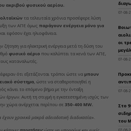
διαγω
ου ακριβού φυσικού αερίου.
07-08-
βολταϊκών
τα τελευταία χρόνια προσέφερε λύση
τυξη των ΑΠΕ όμως
παράγουν ενέργεια μόνο για
Βοιωτ
και εφόσον έχει ηλιοφάνεια.
αιολ
οι τρ
ν ζήτηση για ηλεκτρική ενέργεια μετά τη δύση του
μεγά
αθμό
φυσικό αέριο
που καλύπτει τα κενά των ΑΠΕ,
07-08-
 τους καταναλωτές.
νέφεραν ότι εξετάζονται τρόποι ώστε να
μπουν
Προκη
γειακό σύστημα
, ώστε να σταθεροποιηθεί η
αντι
ς κάνει το επόμενο βήμα με την ένταξη
07-08-
ν έργων. Αυτή τη στιγμή η εγκατεστημένη ισχύς
των
ην χώρα ανέρχεται περίπου σε
350-400 MW.
Στο 
σιδηρ
α έχουν χρονικά μακρά αδειοδοτική διαδικασία
».
του Μ
ύν κάποιες
παρατάσεις
ώστε να μπορούμε και εμείς
07-08-