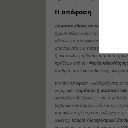
Η απόφαση
Δημοσιεύθηκε σε ΦΕΚ
η απόφαση
προϋποθέσεων για την χορήγηση παρ
αδειών για την εγκατάσταση μικρών υ
απαιτούνται για ένταξη στις προβλέψ
ή αναστολών, η διαδικασία που τηρεί
πράξεων από τον
Φορέα Αδειοδότηση
σταθμοί αυτοί και κάθε άλλη αναγκαία
Με την απόφαση, «
καθορίζονται οι π
χορηγηθεί
παράταση ή αναστολή των
4685/2020 (Α΄ 92) και 31 του ν. 4951/
βεβαιώσεων παραγωγού και των σχετι
παραγωγής ηλεκτρικής ενέργειας, με 
(εφεξής:
Μικροί Υδροηλεκτρικοί Σταθμ
να ισχύουν από την 1 Ιανουαρίου 202