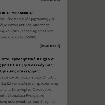
Βασικά στοιχεία
τεχνολογίας
ΤΙΚΟΣ ΜΗΧΑΝΙΚΟΣ
φωτισμού LED και
ανάλυση Συστημάτων
ται νέος πολιτικός μηχανικός για
Διαχείρισης
άξια εντός Αττικής. Αποστολή
Φωτισμού
ραφικού στο
vagdatlis@gmail.com
Εισηγητής:
Στέφανος Τουλόγλου
φωνο στο 6948755000.
Τιμή από: €190.00
[Read more]
Διάρκεια: 12 ώρες
ίθεται εργοληπτικό πτυχίο Δ’
Εκπόνηση Τοπικών και
Ειδικών Πολεοδομικών
 (ΜΗ.Ε.Ε.Δ.Ε.) για στελέχωση
Σχεδίων (ΤΠΣ και ΕΠΣ)
ληπτικής επιχείρησης.
θεται εργοληπτικό πτυχίο Δ’ τάξης
.Ε.Δ.Ε.) για στελέχωση εργοληπτικής
Εισηγητής:
Λάμπρος Κίσσας
ίρησης. Κατηγορίες: Οικοδομικά
Τιμή από: €130.00
ιία Υδραυλικά Ενεργειακά
Διάρκεια: 6 ώρες
υνη συνεργασία με σαφείς όρους…