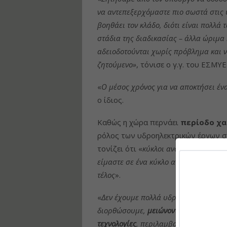
να
αντεπεξερχόμαστε
πιο σωστά στις
βοηθάει τον κλάδο, διότι είναι πολλά
στάδια της διαδικασίας – άλλα ώριμα 
αδειοδοτούνται χωρίς πρόβλημα και ν
ζητούμενο»
, τόνισε ο γ.γ. του ΕΣΜΥΕ
«
Ο μέσος χρόνος για να αποκτήσει ένα
ο ίδιος.
Καθώς η χώρα περνάει
περίοδο χ
ρόλος των υδροηλεκτρικών έργων στ
τονίζει ότι «
κύκλοι ανομβριών πάντα
είμαστε σε ένα κύκλο ανομβρίας, δεν 
τέλος
».
«
Δεν έχουμε πολλά υδροηλεκτρικά στο
διορθώσουμε,
μειώνοντας ποσοστιαία 
τεχνολογίες
, περιλαμβανομένων και τ