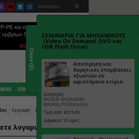

ΣΕΜΙΝΑΡΙΑ ΓΙΑ ΜΗΧΑΝΙΚΟΥΣ
(Video On Demand, DVD και
USB Flash Drive)
Close (X)
Αποτίμηση και
δομητικές επεμβάσεις
εξωστών σε
υφιστάμενα κτίρια
 WORK
ΕΠΙΚΟΙΝΩΝΙΑ
Εισηγητές:
M2HUB ENGINEERS
Χρήστος Ροδόπουλος
δος
Εγγραφή
Ανάκτηση κωδικού
Τιμή από: €215.00
Διάρκεια: 10 ώρες
ετε λογαριασμό;