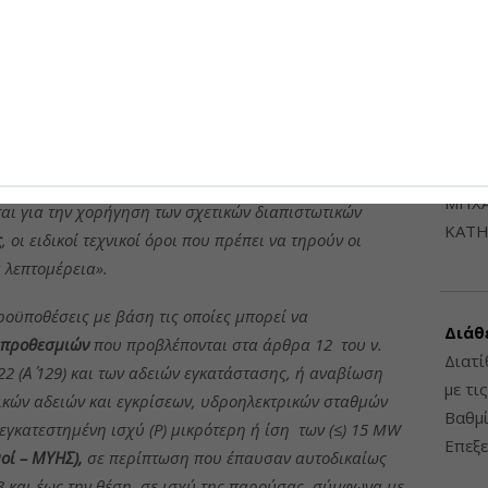
6948
 του ΥΠΕΝ που αφορά στον
«καθορισμό
ΔΙΑΤ
άτασης ή αναστολής ή αναβίωσης προθεσμιών και
ΗΛΕ
δροηλεκτρικών σταθμών, των δικαιολογητικών που
ΔΙΑΤ
εις της παρούσας, η χρονική διάρκεια των παρατάσεων
ΜΗΧΑ
ται για την χορήγηση των σχετικών διαπιστωτικών
ΚΑΤΗ
ς
, οι ειδικοί τεχνικοί όροι που πρέπει να τηρούν οι
 λεπτομέρεια».
ροϋποθέσεις με βάση τις οποίες μπορεί να
Διάθ
 προθεσμιών
που προβλέπονται στα άρθρα 12 του ν.
Διατί
2022 (Α΄ 129) και των αδειών εγκατάστασης, ή αναβίωση
με τι
κών αδειών και εγκρίσεων, υδροηλεκτρικών σταθμών
Βαθμί
εγκατεστημένη ισχύ (P) μικρότερη ή ίση των (≤) 15 MW
Επεξε
οί – ΜΥΗΣ),
σε περίπτωση που έπαυσαν αυτοδικαίως
3 και έως την θέση σε ισχύ της παρούσας, σύμφωνα με