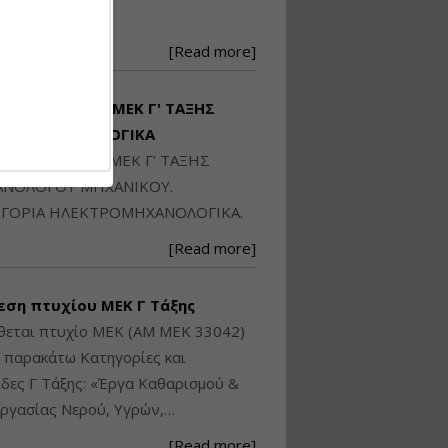
Ηλεκτρονική
250871
Ταυτότητα Κτιρίου/
Αυτοτελούς
[Read more]
Διηρημένης
ιδιοκτησίας – Θεωρία
και Πράξη (2024)
ΙΘΕΤΑΙ ΠΤΥΧΙΟ ΜΕΚ Γ' ΤΑΞΗΣ
Εισηγήτρια:
Αναστασία Μητρακάκη
ΚΤΡΟΜΗΧΑΝΟΛΟΓΙΚΑ
Τιμή από: €140.00
ΙΘΕΤΑΙ ΠΤΥΧΙΟ ΜΕΚ Γ' ΤΑΞΗΣ
Διάρκεια: 6 ώρες
ΝΟΛΟΓΟΥ ΜΗΧΑΝΙΚΟΥ.
ΓΟΡΙΑ ΗΛΕΚΤΡΟΜΗΧΑΝΟΛΟΓΙΚΑ.
Εφαρμογή
[Read more]
Πολεοδομικού
Σχεδιασμού Εντός
Ορίων Πόλεων και
εση πτυχίου ΜΕΚ Γ Τάξης
Οικισμών και Εκτός
Σχεδίου Δόμησης
θεται πτυχίο ΜΕΚ (ΑΜ ΜΕΚ 33042)
ς παρακάτω Κατηγορίες και
Εισηγήτρια:
Γραμματή Μπακλατσή
δες Γ Τάξης: «Έργα Καθαρισμού &
Τιμή από: €145.00
ργασίας Νερού, Υγρών,…
Διάρκεια: 8 ώρες
[Read more]