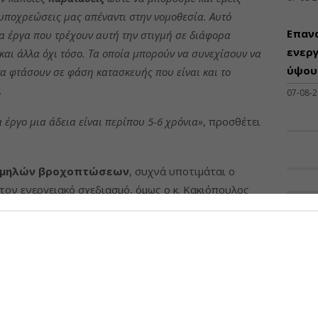
 υποχρεώσεις μας απέναντι στην νομοθεσία. Αυτό
Επαν
 τα έργα που τρέχουν αυτή την στιγμή σε διάφορα
ενεργ
και άλλα όχι τόσο. Τα οποία μπορούν να συνεχίσουν να
ύψους
α φτάσουν σε φάση κατασκευής που είναι και το
.
07-08-
 έργο μια άδεια είναι περίπου 5-6 χρόνια»
, προσθέτει
αμηλών βροχοπτώσεων
, συχνά υποτιμάται ο
ον ενεργειακό σχεδιασμό, όμως ο κ. Κακιόπουλος
ΠΡΟΣΦ
 υπήρχαν, όπως και οι κύκλοι βροχοπτώσεων. Τώρα
σημαίνει ότι αυτός ο κύκλος ανομβρίας δεν θα έχει ένα
Διάθ
Μηχα
Διατ
 ενεργειακό μίγμα και αυτό είναι που πάμε να
Μηχαν
τα φωτοβολταϊκά και αυξάνοντας όλες τις άλλες
Β', Β
ων υδροηλεκτρικών
» συμπληρώνει ο ίδιος.