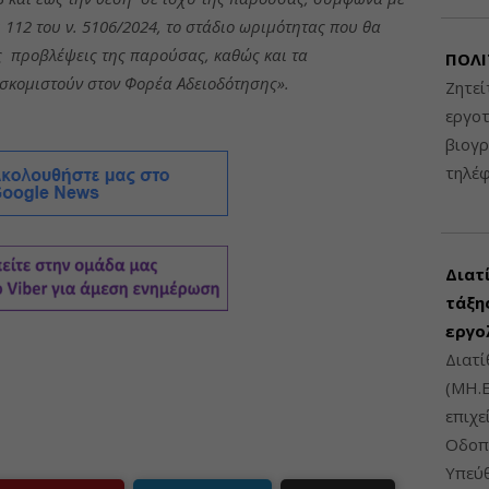
 112 του ν. 5106/2024, το στάδιο ωριμότητας που θα
ις προβλέψεις της παρούσας, καθώς και τα
ΠΟΛΙ
οσκομιστούν στον Φορέα Αδειοδότησης».
Ζητεί
εργοτ
βιογ
τηλέ
Διατ
τάξης
εργο
Διατί
(ΜΗ.Ε
επιχε
Οδοπο
Υπεύθ