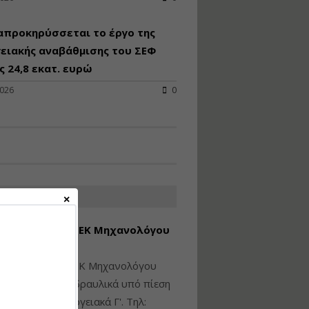
Υγιεινή και Ασφάλεια
απροκηρύσσεται το έργο της
στα Ιδιωτικά και
Δημόσια Έργα
ειακής αναβάθμισης του ΣΕΦ
 24,8 εκατ. ευρώ
Εισηγητής:
Ζήσης Παπασταμάτης
2026
0
Τιμή από: €145.00
Διάρκεια: 7 ώρες
Διαδικασία Έκδοσης
Οικοδομικών Αδειών
μέσω του e-Άδειες –
ΑΤΕΣ ΑΓΓΕΛΙΕΣ
Παραδείγματα
Εφαρμογής
εση Πτυχίου ΜΕΚ Μηχανολόγου
Εισηγήτρια:
Αναστασία Μητρακάκη
νικού Γ' Τάξης
Τιμή από: €165.00
ίθεται πτυχίο ΜΕΚ Μηχανολόγου
Διάρκεια: 9 ώρες
ικού: Η/Μ Γ', Υδραυλικά υπό πίεση
ιομηχανικά - Ενεργειακά Γ'. Τηλ: