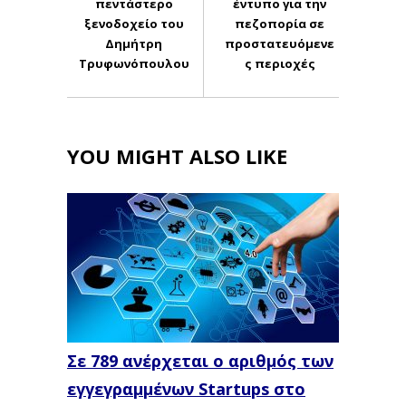
πεντάστερο
έντυπο για την
ξενοδοχείο του
πεζοπορία σε
Δημήτρη
προστατευόμενε
Τρυφωνόπουλου
ς περιοχές
YOU MIGHT ALSO LIKE
Σε 789 ανέρχεται ο αριθμός των
εγγεγραμμένων Startups στο