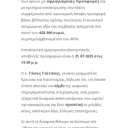
των ορίων, με
σφραγισμένες προσφορές
και
με κριτήριο κατακύρωσης την πλέον
συμφέρουσα από οικονομική άποψη προσφορά
βάσει βέλτιστης σχέσης ποιότητας. Η συνολική
εκτιμώμενη αξία της σύμβασης ανέρχεται στο
ποσό των
620.000 ευρώ,
συμπεριλαμβανομένου του ΦΠΑ.
Καταληκτική ημερομηνία ηλεκτρονικής
υποβολής προσφορών είναι η
21.07.2025 στις
15:00 μ.μ.
Ο κ.
Τάσος Γαϊτάνης
, γενικός γραμματέας
Έρευνας και Καινοτομίας, δήλωσε ότι:
«Το Elevate
Greece αποτελεί τον
κόμβο
της νεοφυούς
επιχειρηματικότητας στη χώρα μας, ενός χώρου
εξαιρετικά δυναμικά αναπτυσσόμενου που ωφελεί
την οικονομία μας και δίνει
προοπτική
σε χιλιάδες
νέους, κατά κύριο λόγο,
Έλληνες επιστήμονες.
Σε αυτή τη δυναμική θέλουμε να δώσουμε νέα
ώθηση και για αυτό το λόγο, με χρηματοδότηση