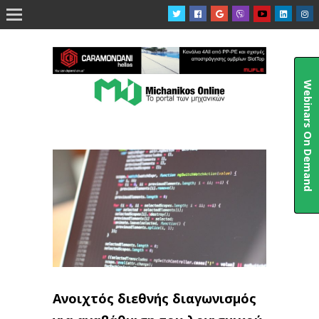

Webinars On Demand
Ανοιχτός διεθνής διαγωνισμός