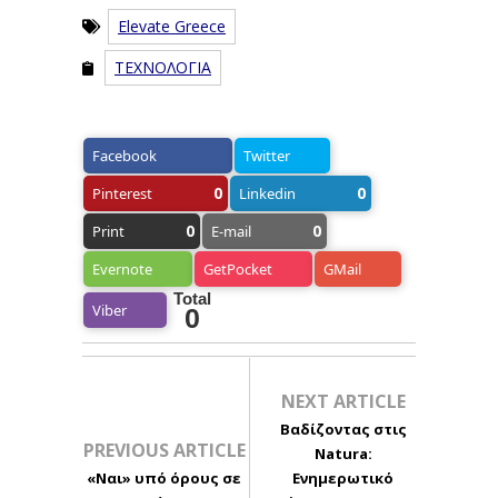
Elevate Greece
ΤΕΧΝΟΛΟΓΙΑ
Facebook
Twitter
0
0
Pinterest
Linkedin
0
0
Print
E-mail
Evernote
GetPocket
GMail
Total
Viber
0
NEXT ARTICLE
Βαδίζοντας στις
PREVIOUS ARTICLE
Natura:
«Ναι» υπό όρους σε
Ενημερωτικό