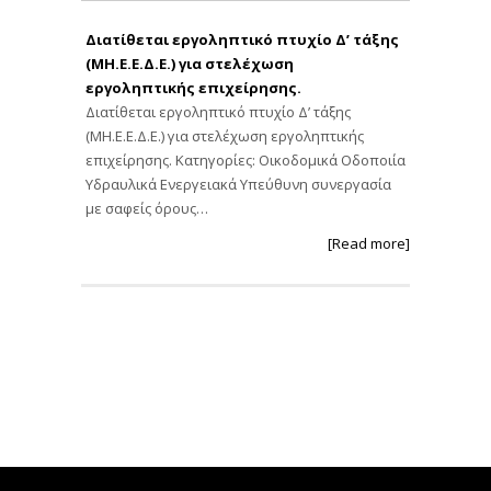
Διατίθεται εργοληπτικό πτυχίο Δ’ τάξης
(ΜΗ.Ε.Ε.Δ.Ε.) για στελέχωση
εργοληπτικής επιχείρησης.
Διατίθεται εργοληπτικό πτυχίο Δ’ τάξης
(ΜΗ.Ε.Ε.Δ.Ε.) για στελέχωση εργοληπτικής
επιχείρησης. Κατηγορίες: Οικοδομικά Οδοποιία
Υδραυλικά Ενεργειακά Υπεύθυνη συνεργασία
με σαφείς όρους…
[Read more]