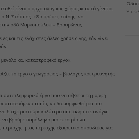
Οδοπο
ευθεί είναι ο αρχαιολογικός χώρος κι αυτό γίνεται
Υπεύθ
 ο Ν. Στάππας. «Θα πρέπει, επίσης, να
 στην οδό Μαρκοπούλου – Βραυρώνας.
ες και τις ελάχιστες άλλες χρήσεις γης, εάν γίνει
ούν.
 μεγάλο και καταστροφικό έργο».
ίζει το έργο ο γεωγράφος – βιολόγος και ερευνητής
ει αντιπλημμυρικό έργο που να σέβεται τη μορφή
ροστατευόμενο τοπίο, να διαμορφωθεί μια πιο
 να διαχειριστούμε καλύτερα οποιαδήποτε ανάγκη
 να βρούμε παράλληλα μια ευκαιρία να
ς περιοχής, μιας περιοχής εξαιρετικά σπουδαίας για