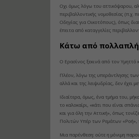
Οχι όμως λόγω του αττικόψαρου, α
περιβαλλοντικής νομοθεσίας (π.χ. π
Οδηγίας για Οικοτόπους), όπως δι
έπειτα από καταγγελίες περιβαλλον
Κάτω από πολλαπλή
Ο Ερασίνος ξεκινά από τον Υμηττό 
Πλέον, λόγω της υπεράντλησης των
αλλά και της λειψυδρίας, δεν έχει μ
Ιδιαίτερα, όμως, ένα τμήμα του, μήκ
το καλοκαίρι, «κάτι που είναι σπάν
και για όλη την Αττική», όπως τονί
Πολιτών Υπέρ των Ρεμάτων «Ροή», 
Μια παρένθεση: ούτε η μόνιμη παρο