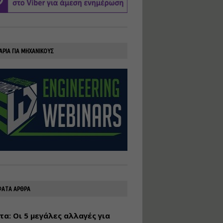
υλοποίηση
φωτοβολταϊκών
συστημάτων για
αυτοπαραγωγή (Net-
Billing)
ΑΡΙΑ ΓΙΑ ΜΗΧΑΝΙΚΟΥΣ
Εισηγητής:
Νικόλαος Παπαναστασίου
Τιμή από: €230.00
Διάρκεια: 16 ώρες
Αρχιτεκτονικός
Σχεδιασμός με το
Rhinoceros
Εισηγητής:
Κυριάκος Γολέμης
Τιμή από: €275.00
Διάρκεια: 18 ώρες
ΑΤΑ ΑΡΘΡΑ
τα: Οι 5 μεγάλες αλλαγές για
Σχεδιασμός και