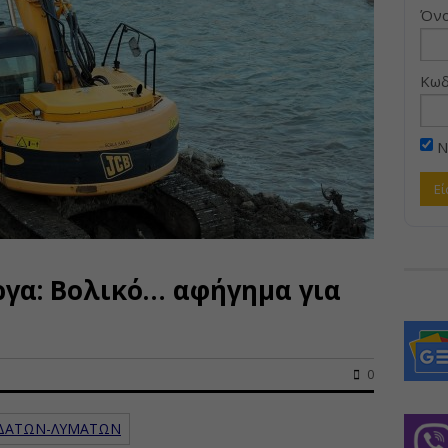
Όνο
Κωδ
Ν
γα: Βολικό… αφήγημα για
0
 ΥΔΑΤΩΝ-ΛΥΜΑΤΩΝ