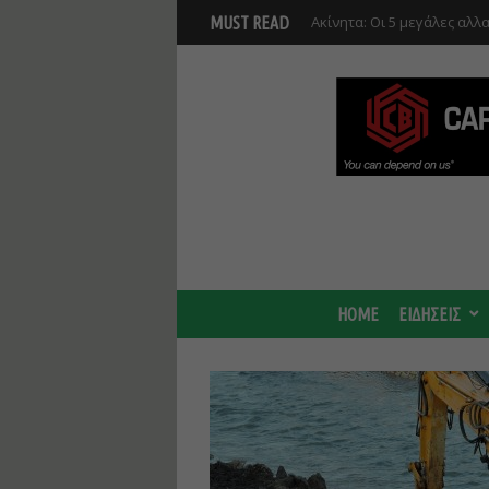
Νέο masterplan για 5.000 
MUST READ
θα αλλάξει γύρω από τον Β
αναπτύξεις
HOME
ΕΙΔΗΣΕΙΣ