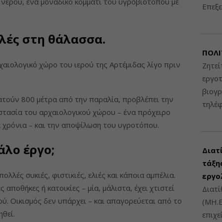
 νερού, ένα μοναδικό κομμάτι του υγροβιότοπου με
Επεξε
ολές στη θάλασσα.
ΠΟΛΙ
αιολογικό χώρο του ιερού της Αρτέμιδας λίγο πριν
Ζητεί
εργοτ
βιογ
ατούν 800 μέτρα από την παραλία, προβλέπει την
τηλέ
στασία του αρχαιολογικού χώρου – ένα πρόχειρο
 χρόνια – και την αποψίλωση του υγροτόπου.
άλο έργο;
Διατ
τάξης
ολλές συκιές, φιστικιές, ελιές και κάποια αμπέλια.
εργο
αποθήκες ή κατοικίες – μία, μάλιστα, έχει χτιστεί
Διατί
ύ. Οικισμός δεν υπάρχει – και απαγορεύεται από το
(ΜΗ.Ε
θεί.
επιχε