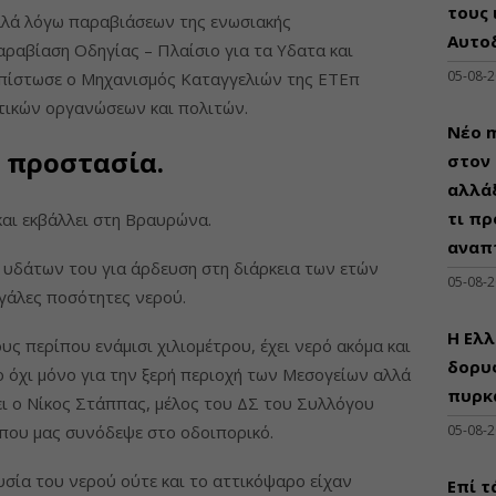
τους 
λλά λόγω παραβιάσεων της ενωσιακής
Αυτο
αραβίαση Οδηγίας – Πλαίσιο για τα Υδατα και
05-08-
απίστωσε ο Μηχανισμός Καταγγελιών της ΕΤΕπ
τικών οργανώσεων και πολιτών.
Νέο m
 προστασία.
στον 
αλλάξ
τι πρ
και εκβάλλει στη Βραυρώνα.
αναπ
 υδάτων του για άρδευση στη διάρκεια των ετών
05-08-
εγάλες ποσότητες νερού.
Η Ελλ
ους περίπου ενάμισι χιλιομέτρου, έχει νερό ακόμα και
δορυφ
ιο όχι μόνο για την ξερή περιοχή των Μεσογείων αλλά
πυρκ
ζει ο Νίκος Στάππας, μέλος του ΔΣ του Συλλόγου
που μας συνόδεψε στο οδοιπορικό.
05-08-
υσία του νερού ούτε και το αττικόψαρο είχαν
Επί τ