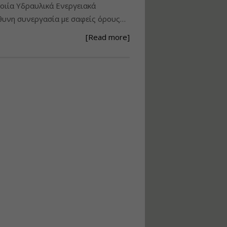
ιία Υδραυλικά Ενεργειακά
Ανάθεση – Εκτέλεση –
υνη συνεργασία με σαφείς όρους…
Επίβλεψη Δημοσίων
Έργων με τον
[Read more]
Ν.4782/2021
Εισηγητής:
Ζήσης Παπασταμάτης
Τιμή από: €220.00
Διάρκεια: 18 ώρες
Σχεδιασμός, μελέτη
και τεχνική
υλοποίηση
φωτοβολταϊκών
συστημάτων για
αυτοπαραγωγή (Net-
metering)
Εισηγητής:
Νικόλαος Παπαναστασίου
Τιμή από: €215.00
Διάρκεια: 16 ώρες