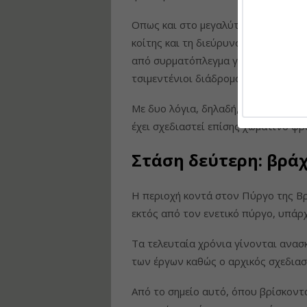
Οπως και στο μεγαλύτερο μήκος, το
κοίτης και τη διεύρυνσή της να τοπ
από συρματόπλεγμα γεμισμένα με π
τσιμεντένιοι διάδρομοι διέλευσης.
Με δυο λόγια, δηλαδή, η κοίτη θα «
έχει σχεδιαστεί επίσης χωμάτινο φ
Στάση δεύτερη: βράχ
Η περιοχή κοντά στον Πύργο της Βρ
εκτός από τον ενετικό πύργο, υπάρχ
Τα τελευταία χρόνια γίνονται ανα
των έργων καθώς ο αρχικός σχεδιασ
Από το σημείο αυτό, όπου βρίσκονται