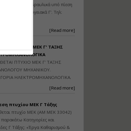
Ηλεκτρονική
ικού: Η/Μ Γ', Υδραυλικά υπό πίεση
Ταυτότητα Κτιρίου/
Αυτοτελούς
ιομηχανικά - Ενεργειακά Γ'. Τηλ:
Διηρημένης
250871
ιδιοκτησίας – Θεωρία
και Πράξη (2024)
[Read more]
Εισηγήτρια:
Αναστασία Μητρακάκη
Τιμή από: €140.00
ΙΘΕΤΑΙ ΠΤΥΧΙΟ ΜΕΚ Γ' ΤΑΞΗΣ
Διάρκεια: 6 ώρες
ΚΤΡΟΜΗΧΑΝΟΛΟΓΙΚΑ
ΙΘΕΤΑΙ ΠΤΥΧΙΟ ΜΕΚ Γ' ΤΑΞΗΣ
Εφαρμογή
ΝΟΛΟΓΟΥ ΜΗΧΑΝΙΚΟΥ.
Πολεοδομικού
ΓΟΡΙΑ ΗΛΕΚΤΡΟΜΗΧΑΝΟΛΟΓΙΚΑ.
Σχεδιασμού Εντός
Ορίων Πόλεων και
[Read more]
Οικισμών και Εκτός
Σχεδίου Δόμησης
εση πτυχίου ΜΕΚ Γ Τάξης
Εισηγήτρια:
Γραμματή Μπακλατσή
θεται πτυχίο ΜΕΚ (ΑΜ ΜΕΚ 33042)
Τιμή από: €145.00
ς παρακάτω Κατηγορίες και
Διάρκεια: 8 ώρες
δες Γ Τάξης: «Έργα Καθαρισμού &