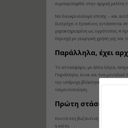
συμπεριληφθεί στην αρχική μελέτη
Να διευκρινίσουμε επίσης – και αυτό
διατρέχει ο Ερασίνος εντάσσεται σ
χαρακτηρισμένη ως υγρότοπος Α προ
περιοχή με γεωργική χρήση γης και 
Παράλληλα, έχει αρ
Το αττικόψαρο, με άλλα λόγια, εκπρ
Παράλληλα, είναι και ένα μοναδικό δ
την υπέροχη βλάστηση – ένα από τα
τσιμεντοποίηση.
Πρώτη στάση: Παναγ
Κοντά στη βυζαντινή εκκλησία του 1
η κοίτη.