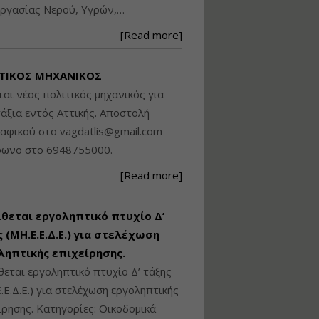
ργασίας Νερού, Υγρών,…
Βασικά στοιχεία
τεχνολογίας
[Read more]
φωτισμού LED και
ανάλυση Συστημάτων
Διαχείρισης
ΤΙΚΟΣ ΜΗΧΑΝΙΚΟΣ
Φωτισμού
ται νέος πολιτικός μηχανικός για
Εισηγητής:
Στέφανος Τουλόγλου
άξια εντός Αττικής. Αποστολή
Τιμή από: €190.00
ραφικού στο
vagdatlis@gmail.com
Διάρκεια: 12 ώρες
φωνο στο 6948755000.
[Read more]
Εκπόνηση Τοπικών και
Ειδικών Πολεοδομικών
Σχεδίων (ΤΠΣ και ΕΠΣ)
ίθεται εργοληπτικό πτυχίο Δ’
 (ΜΗ.Ε.Ε.Δ.Ε.) για στελέχωση
ληπτικής επιχείρησης.
Εισηγητής:
Λάμπρος Κίσσας
θεται εργοληπτικό πτυχίο Δ’ τάξης
Τιμή από: €130.00
.Ε.Δ.Ε.) για στελέχωση εργοληπτικής
Διάρκεια: 6 ώρες
ίρησης. Κατηγορίες: Οικοδομικά