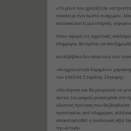
«Το μόνο που χρειάζεται να προστατ
εύκολα με ένα σωστό ανάχωμα», λέει
κατασκευαστεί μια επαρκής γέφυρα
Οσον αφορά τις αγροτικές καλλιέργει
πλημμύρα, θα πρέπει να αποζημιωθ
Αυτά βέβαια δεν απαιτούν ένα τόσο
«Αναχρονιστικά δομημένο» χαρακτηρ
του ΕΛΚΕΘΕ Σταμάτης Ζόγκαρης.
«Θα έπρεπε και θα μπορούσε να γίν
αυτού του μικρού ρύακα μέσα στο π
ολιστική πρόταση που θα βοηθούσε
προστασίας από πλημμύρες αλλά και
αποκατασταθεί η οικολογική αξία τη
την Αττική».