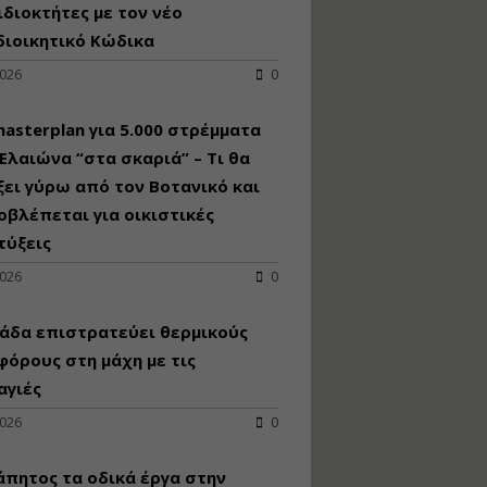
κατασκευή
ιδιοκτήτες με τον νέο
κoλυμβητικής
διοικητικό Κώδικα
υδατοδεξαμενής
2026
0
Εισηγητής:
Χρήστος Ροδόπουλος
Τιμή από: €230.00
asterplan για 5.000 στρέμματα
Διάρκεια: 14 ώρες
Ελαιώνα “στα σκαριά” – Τι θα
ει γύρω από τον Βοτανικό και
οβλέπεται για οικιστικές
Διαδικασία
αδειοδότησης και
τύξεις
έκδοσης
2026
0
πιστοποιητικού
κατάταξης
τουριστικών μονάδων
άδα επιστρατεύει θερμικούς
Εισηγητές:
όρους στη μάχη με τις
Γραμματή Μπακλατσή
αγιές
Νικόλαος Σαρούκος
Τιμή από: €145.00
2026
0
Διάρκεια: 8 ώρες
άπητος τα οδικά έργα στην