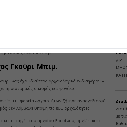
Μηχαν
 σχέδιο προβλέπει μετά την εκσκαφή της φυσικής
Β', Β
οθετηθούν, στον πυθμένα και στα πρανή, κιβώτια
6948
έτρες, ενώ στον πυθμένα θα κατασκευαστούν
χτιστεί» με συρματοκιβώτια. Στο συγκεκριμένο σημείο
ΔΙΑΤ
ράγμα ύψους περίπου 20 μ.
ΗΛΕ
ΔΙΑΤ
ος Γκούρι-Μπιμ.
ΜΗΧΑ
ΚΑΤΗ
αυρώνας έχει ιδιαίτερο αρχαιολογικό ενδιαφέρον –
ει προϊστορικός οικισμός και φυλάκιο.
σκαφές. Η Εφορεία Αρχαιοτήτων ζήτησε ανασχεδιασμό
Διάθ
μός δεν λάμβανε υπόψη τις εδώ αρχαιότητες.
Διατί
με τι
 και οι πηγές του αρχαίου Ερασίνου, αρχίζει και η
Βαθμί