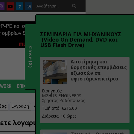

ΣΕΜΙΝΑΡΙΑ ΓΙΑ ΜΗΧΑΝΙΚΟΥΣ
(Video On Demand, DVD και
USB Flash Drive)
Close (X)
Αποτίμηση και
δομητικές επεμβάσεις
εξωστών σε
υφιστάμενα κτίρια
 WORK
ΕΠΙΚΟΙΝΩΝΙΑ
Εισηγητές:
M2HUB ENGINEERS
Χρήστος Ροδόπουλος
δος
Εγγραφή
Ανάκτηση κωδικού
Τιμή από: €215.00
Διάρκεια: 10 ώρες
ετε λογαριασμό;