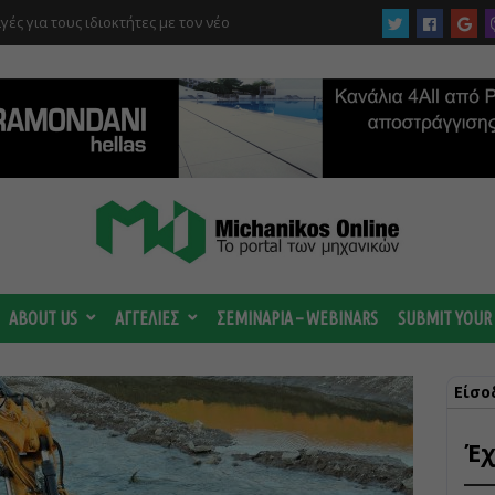
στρέμματα στον Ελαιώνα “στα σκαριά” – Τι
οτανικό και τι προβλέπεται για οικιστικές
ABOUT US
ΑΓΓΕΛΙΕΣ
ΣΕΜΙΝΑΡΙΑ – WEBINARS
SUBMIT YOUR
Είσο
Έχ