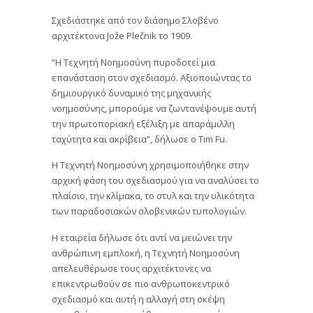
Σχεδιάστηκε από τον διάσημο Σλοβένο
αρχιτέκτονα Jože Plečnik το 1909.
“Η Τεχνητή Νοημοσύνη πυροδοτεί μια
επανάσταση στον σχεδιασμό. Αξιοποιώντας το
δημιουργικό δυναμικό της μηχανικής
νοημοσύνης, μπορούμε να ζωντανέψουμε αυτή
την πρωτοποριακή εξέλιξη με απαράμιλλη
ταχύτητα και ακρίβεια”, δήλωσε ο Tim Fu.
Η Τεχνητή Νοημοσύνη χρησιμοποιήθηκε στην
αρχική φάση του σχεδιασμού για να αναλύσει το
πλαίσιο, την κλίμακα, το στυλ και την υλικότητα
των παραδοσιακών σλοβενικών τυπολογιών.
Η εταιρεία δήλωσε ότι αντί να μειώνει την
ανθρώπινη εμπλοκή, η Τεχνητή Νοημοσύνη
απελευθέρωσε τους αρχιτέκτονες να
επικεντρωθούν σε πιο ανθρωποκεντρικό
σχεδιασμό και αυτή η αλλαγή στη σκέψη