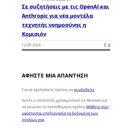
Σε συζητήσεις με τις OpenAI και
Anthropic για νέα μοντέλα
τεχνητής νοημοσύνης η
Κομισιόν
12-05-2026
0
ΑΦΉΣΤΕ ΜΙΑ ΑΠΆΝΤΗΣΗ
Για να σχολιάσετε πρέπει να
συνδεθείτε
.
Αυτός ο ιστότοπος χρησιμοποιεί το Akismet για
να μειώσει τα ανεπιθύμητα σχόλια.
Μάθετε πώς
υφίστανται επεξεργασία τα δεδομένα των
σχολίων σας
.