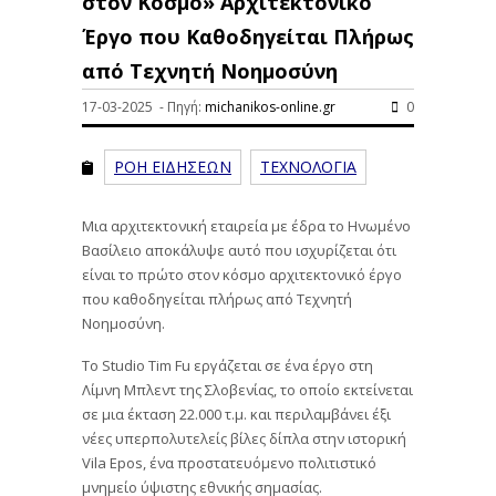
στον Κόσμο» Αρχιτεκτονικό
Έργο που Καθοδηγείται Πλήρως
από Τεχνητή Νοημοσύνη
17-03-2025 - Πηγή:
michanikos-online.gr
0
ΡΟΗ ΕΙΔΗΣΕΩΝ
ΤΕΧΝΟΛΟΓΙΑ
Μια αρχιτεκτονική εταιρεία με έδρα το Ηνωμένο
Βασίλειο αποκάλυψε αυτό που ισχυρίζεται ότι
είναι το πρώτο στον κόσμο αρχιτεκτονικό έργο
που καθοδηγείται πλήρως από Τεχνητή
Νοημοσύνη.
Το Studio Tim Fu εργάζεται σε ένα έργο στη
Λίμνη Μπλεντ της Σλοβενίας, το οποίο εκτείνεται
σε μια έκταση 22.000 τ.μ. και περιλαμβάνει έξι
νέες υπερπολυτελείς βίλες δίπλα στην ιστορική
Vila Epos, ένα προστατευόμενο πολιτιστικό
μνημείο ύψιστης εθνικής σημασίας.