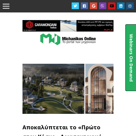

Webinars On Demand
Αποκαλύπτεται το «Πρώτο