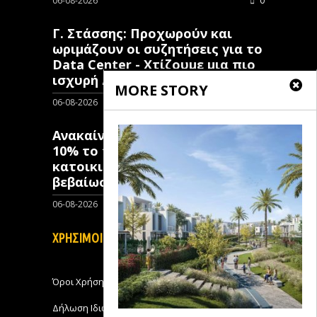
06-08-2026
0
Γ. Στάσσης: Προχωρούν και
ωριμάζουν οι συζητήσεις για το
Data Center - Χτίζουμε μια πιο
ισχυρή ΔΕΗ
MORE STORY
06-08-2026
0
Ανακαίνιση Κατοικίας: Μόλις
10% το ποσοστό των κλειστών
κατοικιών που έχουν λάβει
βεβαίωση ένταξης
06-08-2026
0
ΧΡΗΣΙΜΟΙ ΣΥΝΔΕΣΜΟΙ
Όροι Χρήσης
Δήλωση Ιδιωτικότητας