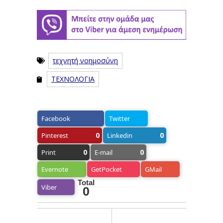
τεχνητή νοημοσύνη
ΤΕΧΝΟΛΟΓΙΑ
Facebook
Twitter
0
0
Pinterest
Linkedin
0
0
Print
E-mail
Evernote
GetPocket
GMail
Total
Viber
0