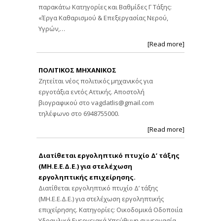
παρακάτω Κατηγορίες και Βαθμίδες Γ Τάξης:
«Έργα Καθαρισμού & Επεξεργασίας Νερού,
Υγρών,…
[Read more]
ΠΟΛΙΤΙΚΟΣ ΜΗΧΑΝΙΚΟΣ
Ζητείται νέος πολιτικός μηχανικός για
εργοτάξια εντός Αττικής. Αποστολή
βιογραφικού στο
vagdatlis@gmail.com
τηλέφωνο στο 6948755000.
[Read more]
Διατίθεται εργοληπτικό πτυχίο Δ’ τάξης
(ΜΗ.Ε.Ε.Δ.Ε.) για στελέχωση
εργοληπτικής επιχείρησης.
Διατίθεται εργοληπτικό πτυχίο Δ’ τάξης
(ΜΗ.Ε.Ε.Δ.Ε.) για στελέχωση εργοληπτικής
επιχείρησης. Κατηγορίες: Οικοδομικά Οδοποιία
Υδραυλικά Ενεργειακά Υπεύθυνη συνεργασία