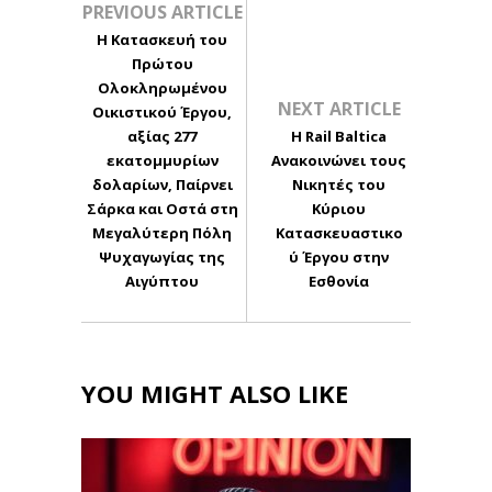
PREVIOUS ARTICLE
Η Κατασκευή του
Πρώτου
Ολοκληρωμένου
NEXT ARTICLE
Οικιστικού Έργου,
αξίας 277
Η Rail Baltica
εκατομμυρίων
Ανακοινώνει τους
δολαρίων, Παίρνει
Νικητές του
Σάρκα και Οστά στη
Κύριου
Μεγαλύτερη Πόλη
Κατασκευαστικο
Ψυχαγωγίας της
ύ Έργου στην
Αιγύπτου
Εσθονία
YOU MIGHT ALSO LIKE