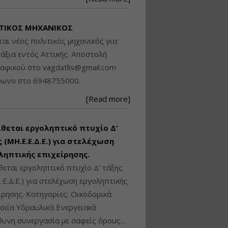
Βασικά στοιχεία
τεχνολογίας
ΤΙΚΟΣ ΜΗΧΑΝΙΚΟΣ
φωτισμού LED και
ανάλυση Συστημάτων
ται νέος πολιτικός μηχανικός για
Διαχείρισης
άξια εντός Αττικής. Αποστολή
Φωτισμού
ραφικού στο
vagdatlis@gmail.com
Εισηγητής:
Στέφανος Τουλόγλου
φωνο στο 6948755000.
Τιμή από: €190.00
[Read more]
Διάρκεια: 12 ώρες
ίθεται εργοληπτικό πτυχίο Δ’
Εκπόνηση Τοπικών και
Ειδικών Πολεοδομικών
 (ΜΗ.Ε.Ε.Δ.Ε.) για στελέχωση
Σχεδίων (ΤΠΣ και ΕΠΣ)
ληπτικής επιχείρησης.
θεται εργοληπτικό πτυχίο Δ’ τάξης
.Ε.Δ.Ε.) για στελέχωση εργοληπτικής
Εισηγητής:
Λάμπρος Κίσσας
ίρησης. Κατηγορίες: Οικοδομικά
Τιμή από: €130.00
ιία Υδραυλικά Ενεργειακά
Διάρκεια: 6 ώρες
υνη συνεργασία με σαφείς όρους…