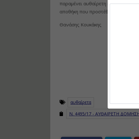
παραμένει αυθαίρετη κατασκευή, εν
αποθήκη που προστέθηκε χωρίς άδει
Θανάσης Κουκάκης
αυθαίρετα
Ν. 4495/17 - ΑΥΘΑΙΡΕΤΗ ΔΟΜΗΣ