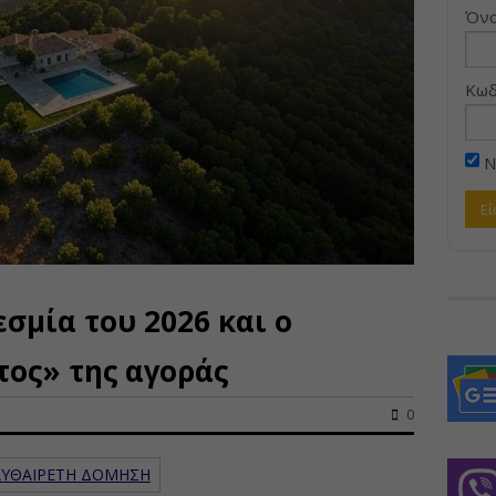
Όνο
Κωδ
Ν
σμία του 2026 και ο
ος» της αγοράς
0
- ΑΥΘΑΙΡΕΤΗ ΔΟΜΗΣΗ