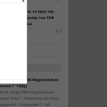
Υγιεινή και Ασφάλεια
απροκηρύσσεται το έργο της
στα Ιδιωτικά και
Δημόσια Έργα
ειακής αναβάθμισης του ΣΕΦ
 24,8 εκατ. ευρώ
Εισηγητής:
Ζήσης Παπασταμάτης
2026
0
Τιμή από: €145.00
Διάρκεια: 7 ώρες
Διαδικασία Έκδοσης
Οικοδομικών Αδειών
μέσω του e-Άδειες –
ΑΤΕΣ ΑΓΓΕΛΙΕΣ
Παραδείγματα
Εφαρμογής
εση Πτυχίου ΜΕΚ Μηχανολόγου
Εισηγήτρια:
Αναστασία Μητρακάκη
νικού Γ' Τάξης
Τιμή από: €165.00
ίθεται πτυχίο ΜΕΚ Μηχανολόγου
Διάρκεια: 9 ώρες
ικού: Η/Μ Γ', Υδραυλικά υπό πίεση
ιομηχανικά - Ενεργειακά Γ'. Τηλ: