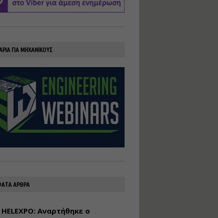
υλοποίηση
φωτοβολταϊκών
συστημάτων για
αυτοπαραγωγή (Net-
Billing)
ΑΡΙΑ ΓΙΑ ΜΗΧΑΝΙΚΟΥΣ
Εισηγητής:
Νικόλαος Παπαναστασίου
Τιμή από: €230.00
Διάρκεια: 16 ώρες
Αρχιτεκτονικός
Σχεδιασμός με το
Rhinoceros
Εισηγητής:
Κυριάκος Γολέμης
Τιμή από: €275.00
Διάρκεια: 18 ώρες
ΑΤΑ ΑΡΘΡΑ
 HELEXPO: Αναρτήθηκε ο
Σχεδιασμός και