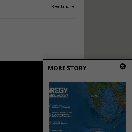
[Read more]
Ανάθεση – Εκτέλεση –
Επίβλεψη Δημοσίων
Έργων με τον
Ν.4782/2021
Εισηγητής:
Ζήσης Παπασταμάτης
Τιμή από: €220.00
Διάρκεια: 18 ώρες
MORE STORY
Σχεδιασμός, μελέτη
και τεχνική
υλοποίηση
φωτοβολταϊκών
συστημάτων για
αυτοπαραγωγή (Net-
metering)
Εισηγητής:
Νικόλαος Παπαναστασίου
Τιμή από: €215.00
Διάρκεια: 16 ώρες