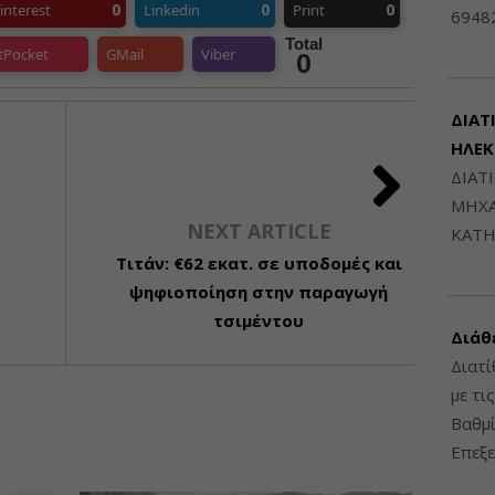
0
0
0
interest
Linkedin
Print
6948
Total
tPocket
GMail
Viber
0
ΔΙΑΤ
ΗΛΕ
ΔΙΑΤ
ΜΗΧΑ
NEXT ARTICLE
ΚΑΤΗ
Τιτάν: €62 εκατ. σε υποδομές και
ψηφιοποίηση στην παραγωγή
τσιμέντου
Διάθ
Διατί
με τι
Βαθμί
Επεξε