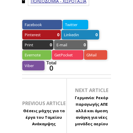
ΠΟΛΕΟΔΟΜΙΑ - ΧΩΡΟΤΑΞΙΑ
Facebook
Twitter
0
0
Pinterest
Linkedin
0
0
Print
E-mail
Evernote
GetPocket
GMail
Total
Viber
0
NEXT ARTICLE
Γερμανία: Ρεκόρ
PREVIOUS ARTICLE
παραγωγής ΑΠΕ
Θέσεις μάχης για τα
αλλά και άμεση
έργα του Ταμείου
ανάγκη για νέες
Ανάκαμψης
μονάδες αερίου