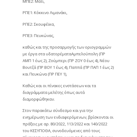
ΜΠΕ2: Μάτι,
ΡΠΕ1: Κόκκινο Λιμανάκι,
ΡΠΕ2: Σκουφέϊκα,
ΡΠΕ3: Πευκώνας,
καθώς και της προσαρμογής των οριογραμμών
με έργα στα υδατορέματαΑμπελούπολη (ΠΡ
ΑΜΠ 1 έως 2), Ζούμπερι (ΠΡ ΖΟΥ 0 έως 4), Νέου
Βουτζά (ΠΡ ΒΟΥ 1 έως 4), Παππά (ΠΡ ΠΑΠ 1 έως 2)
και Πευκώνα (ΠΡ ΠΕΥ 1),
Καθώς και οι πίνακες ενστάσεων και τα
διαγράμματα μελέτης όπως αυτά
διαμορφώθηκαν.
Στον παρακάτω σύνδεσμο και για την
ενημέρωση των ενδιαφερόμενων, βρίσκονται οι
πράξεις με αρ. 80/2022, 113/2022 και 140/2022
του ΚΕΣΥΠΟΘΑ, συνοδευόμενες από τους