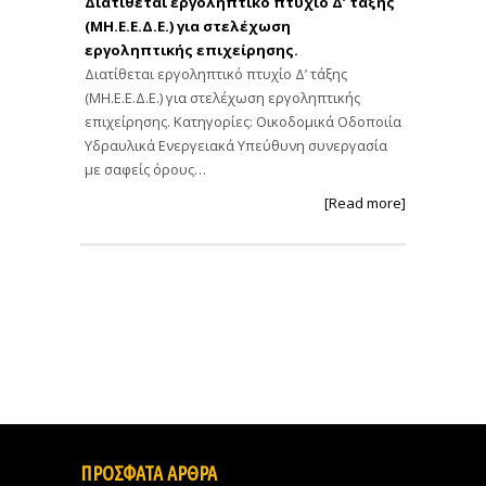
Διατίθεται εργοληπτικό πτυχίο Δ’ τάξης
(ΜΗ.Ε.Ε.Δ.Ε.) για στελέχωση
εργοληπτικής επιχείρησης.
Διατίθεται εργοληπτικό πτυχίο Δ’ τάξης
(ΜΗ.Ε.Ε.Δ.Ε.) για στελέχωση εργοληπτικής
επιχείρησης. Κατηγορίες: Οικοδομικά Οδοποιία
Υδραυλικά Ενεργειακά Υπεύθυνη συνεργασία
με σαφείς όρους…
[Read more]
ΠΡΟΣΦΑΤΑ ΑΡΘΡΑ