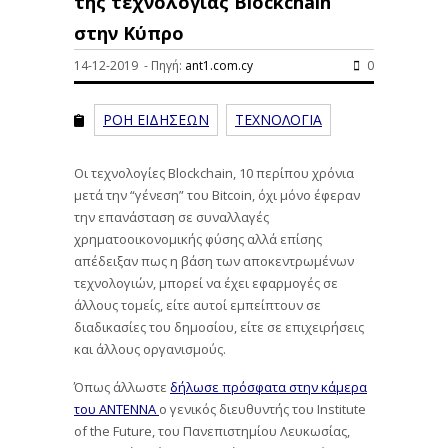
της τεχνολογίας Blockchain
στην Κύπρο
14-12-2019 - Πηγή:
ant1.com.cy
0
ΡΟΗ ΕΙΔΗΣΕΩΝ
ΤΕΧΝΟΛΟΓΙΑ
Οι τεχνολογίες Blockchain, 10 περίπου χρόνια
μετά την “γένεση” του Bitcoin, όχι μόνο έφεραν
την επανάσταση σε συναλλαγές
χρηματοοικονομικής φύσης αλλά επίσης
απέδειξαν πως η βάση των αποκεντρωμένων
τεχνολογιών, μπορεί να έχει εφαρμογές σε
άλλους τομείς, είτε αυτοί εμπείπτουν σε
διαδικασίες του δημοσίου, είτε σε επιχειρήσεις
και άλλους οργανισμούς.
Όπως άλλωστε
δήλωσε πρόσφατα στην κάμερα
του ΑΝΤΕΝΝΑ
ο γενικός διευθυντής του Institute
of the Future, του Πανεπιστημίου Λευκωσίας,