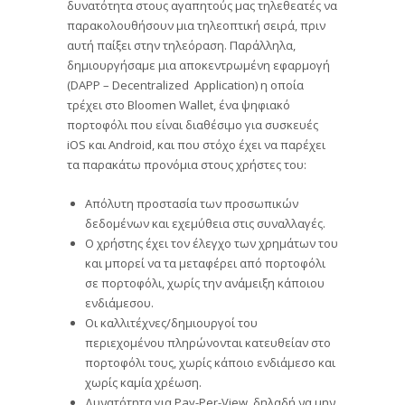
δυνατότητα στους αγαπητούς μας τηλεθεατές να
παρακολουθήσουν μια τηλεοπτική σειρά, πριν
αυτή παίξει στην τηλεόραση. Παράλληλα,
δημιουργήσαμε μια αποκεντρωμένη εφαρμογή
(DAPP – Decentralized Application) η οποία
τρέχει στο Bloomen Wallet, ένα ψηφιακό
πορτοφόλι που είναι διαθέσιμο για συσκευές
iOS και Android, και που στόχο έχει να παρέχει
τα παρακάτω προνόμια στους χρήστες του:
Απόλυτη προστασία των προσωπικών
δεδομένων και εχεμύθεια στις συναλλαγές.
Ο χρήστης έχει τον έλεγχο των χρημάτων του
και μπορεί να τα μεταφέρει από πορτοφόλι
σε πορτοφόλι, χωρίς την ανάμειξη κάποιου
ενδιάμεσου.
Οι καλλιτέχνες/δημιουργοί του
περιεχομένου πληρώνονται κατευθείαν στο
πορτοφόλι τους, χωρίς κάποιο ενδιάμεσο και
χωρίς καμία χρέωση.
Δυνατότητα για Pay-Per-View, δηλαδή να μην