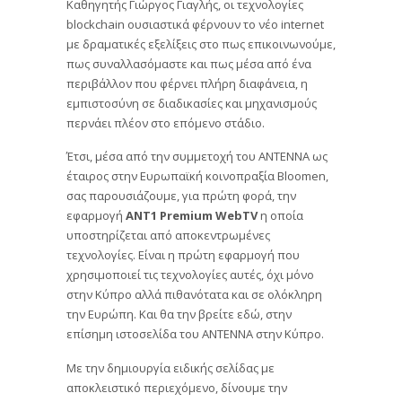
Καθηγητής Γιώργος Γιαγλής, οι τεχνολογίες
blockchain ουσιαστικά φέρνουν το νέο internet
με δραματικές εξελίξεις στο πως επικοινωνούμε,
πως συναλλασόμαστε και πως μέσα από ένα
περιβάλλον που φέρνει πλήρη διαφάνεια, η
εμπιστοσύνη σε διαδικασίες και μηχανισμούς
περνάει πλέον στο επόμενο στάδιο.
Έτσι, μέσα από την συμμετοχή του ΑΝΤΕΝΝΑ ως
έταιρος στην Ευρωπαϊκή κοινοπραξία Bloomen,
σας παρουσιάζουμε, για πρώτη φορά, την
εφαρμογή
ANT1 Premium WebTV
η οποία
υποστηρίζεται από αποκεντρωμένες
τεχνολογίες. Είναι η πρώτη εφαρμογή που
χρησιμοποιεί τις τεχνολογίες αυτές, όχι μόνο
στην Κύπρο αλλά πιθανότατα και σε ολόκληρη
την Ευρώπη. Και θα την βρείτε εδώ, στην
επίσημη ιστοσελίδα του ΑΝΤΕΝΝΑ στην Κύπρο.
Με την δημιουργία ειδικής σελίδας με
αποκλειστικό περιεχόμενο, δίνουμε την