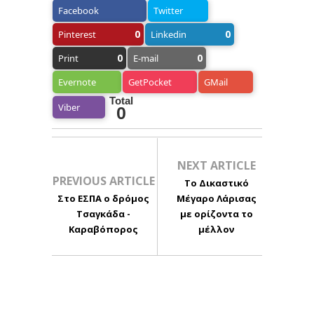
Facebook
Twitter
0
0
Pinterest
Linkedin
0
0
Print
E-mail
Evernote
GetPocket
GMail
Total
Viber
0
NEXT ARTICLE
PREVIOUS ARTICLE
Το Δικαστικό
Στο ΕΣΠΑ o δρόμος
Μέγαρο Λάρισας
Τσαγκάδα -
με ορίζοντα το
Καραβόπορος
μέλλον