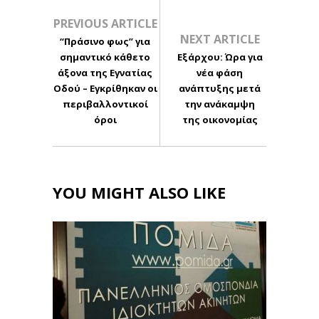
PREVIOUS ARTICLE
NEXT ARTICLE
“Πράσινο φως” για
σημαντικό κάθετο
Εξάρχου: Ώρα για
άξονα της Εγνατίας
νέα φάση
Οδού – Εγκρίθηκαν οι
ανάπτυξης μετά
περιβαλλοντικοί
την ανάκαμψη
όροι
της οικονομίας
YOU MIGHT ALSO LIKE