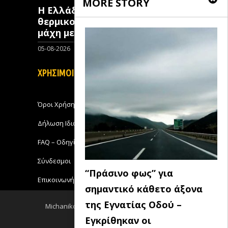
MORE STORY
Η Ελλάδα επιστρατεύει
θερμικούς δορυφόρους στη
μάχη με τις πυρκαγιές
05-08-2026
0
ΧΡΗΣΙΜΟΙ ΣΥΝΔΕΣΜΟΙ
Όροι Χρήσης
Δήλωση Ιδιωτικότητας
FAQ – Οδηγίες Χρήσης
Σύνδεσμοι
“Πράσινο φως” για
Επικοινωνήστε με το Michanikos-Online
σημαντικό κάθετο άξονα
της Εγνατίας Οδού –
Michanikos-Online 2018 - All Rights Reserved
Εγκρίθηκαν οι
Back to top