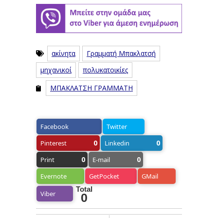
ακίνητα
Γραμματή Μπακλατσή
μηχανικοί
πολυκατοικίες
ΜΠΑΚΛΑΤΣΗ ΓΡΑΜΜΑΤΗ
Facebook
Twitter
0
0
Pinterest
Linkedin
0
0
Print
E-mail
Evernote
GetPocket
GMail
Total
Viber
0