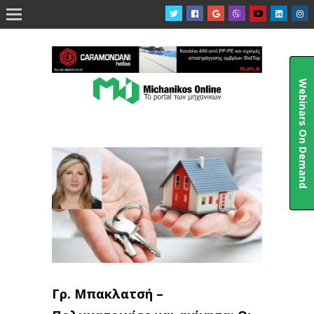

Webinars On Demand
Γρ. Μπακλατσή –