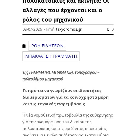
Πολυκατοικίες και ακίνητα: Οι
αλλαγές που έρχονται και ο
ρόλος του μηχανικού
08-07-2026 - Πηγή:
taxydromos.gr
0
ΡΟΗ ΕΙΔΗΣΕΩΝ
ΜΠΑΚΛΑΤΣΗ ΓΡΑΜΜΑΤΗ
Της ΓΡΑΜΜΑΤΗΣ ΜΠΑΚΛΑΤΣΗ, τοπογράφου –
πολεοδόμου μηχανικού
Τι πρέπει να γνωρίζουν οι ιδιοκτήτες
διαμερισμάτων για τα κοινόχρηστα μέρη
και τις τεχνικές παρεμβάσεις
Η νέα νομοθετική πρωτοβουλία της κυβέρνησης
για την αναμόρφωση του δικαίου της
πολυκατοικίας και της οριζόντιας ιδιοκτησίας
ανοίγει μια μεγάλη συζήτηση για εκατομμύρια