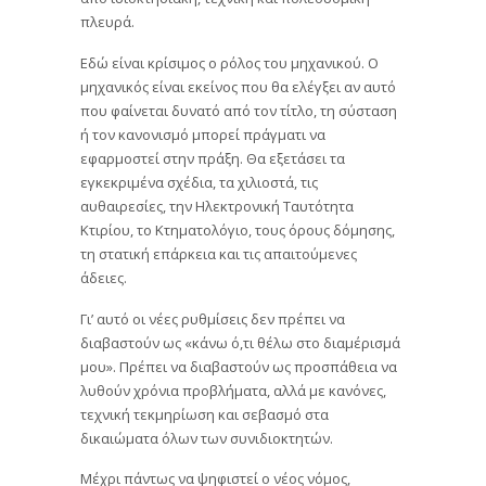
πλευρά.
Εδώ είναι κρίσιμος ο ρόλος του μηχανικού. Ο
μηχανικός είναι εκείνος που θα ελέγξει αν αυτό
που φαίνεται δυνατό από τον τίτλο, τη σύσταση
ή τον κανονισμό μπορεί πράγματι να
εφαρμοστεί στην πράξη. Θα εξετάσει τα
εγκεκριμένα σχέδια, τα χιλιοστά, τις
αυθαιρεσίες, την Ηλεκτρονική Ταυτότητα
Κτιρίου, το Κτηματολόγιο, τους όρους δόμησης,
τη στατική επάρκεια και τις απαιτούμενες
άδειες.
Γι’ αυτό οι νέες ρυθμίσεις δεν πρέπει να
διαβαστούν ως «κάνω ό,τι θέλω στο διαμέρισμά
μου». Πρέπει να διαβαστούν ως προσπάθεια να
λυθούν χρόνια προβλήματα, αλλά με κανόνες,
τεχνική τεκμηρίωση και σεβασμό στα
δικαιώματα όλων των συνιδιοκτητών.
Μέχρι πάντως να ψηφιστεί ο νέος νόμος,