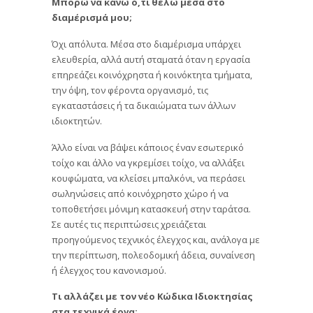
Μπορώ να κάνω ό,τι θέλω μέσα στο
διαμέρισμά μου;
Όχι απόλυτα. Μέσα στο διαμέρισμα υπάρχει
ελευθερία, αλλά αυτή σταματά όταν η εργασία
επηρεάζει κοινόχρηστα ή κοινόκτητα τμήματα,
την όψη, τον φέροντα οργανισμό, τις
εγκαταστάσεις ή τα δικαιώματα των άλλων
ιδιοκτητών.
Άλλο είναι να βάψει κάποιος έναν εσωτερικό
τοίχο και άλλο να γκρεμίσει τοίχο, να αλλάξει
κουφώματα, να κλείσει μπαλκόνι, να περάσει
σωληνώσεις από κοινόχρηστο χώρο ή να
τοποθετήσει μόνιμη κατασκευή στην ταράτσα.
Σε αυτές τις περιπτώσεις χρειάζεται
προηγούμενος τεχνικός έλεγχος και, ανάλογα με
την περίπτωση, πολεοδομική άδεια, συναίνεση
ή έλεγχος του κανονισμού.
Τι αλλάζει με τον νέο Κώδικα Ιδιοκτησίας
στα τεχνικά έργα;