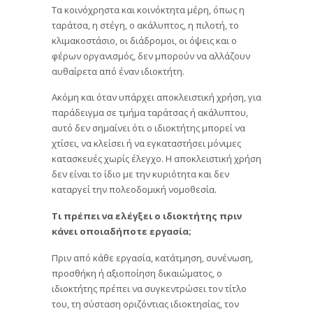
Τα κοινόχρηστα και κοινόκτητα μέρη, όπως η
ταράτσα, η στέγη, ο ακάλυπτος, η πιλοτή, το
κλιμακοστάσιο, οι διάδρομοι, οι όψεις και ο
φέρων οργανισμός, δεν μπορούν να αλλάζουν
αυθαίρετα από έναν ιδιοκτήτη.
Ακόμη και όταν υπάρχει αποκλειστική χρήση, για
παράδειγμα σε τμήμα ταράτσας ή ακάλυπτου,
αυτό δεν σημαίνει ότι ο ιδιοκτήτης μπορεί να
χτίσει, να κλείσει ή να εγκαταστήσει μόνιμες
κατασκευές χωρίς έλεγχο. Η αποκλειστική χρήση
δεν είναι το ίδιο με την κυριότητα και δεν
καταργεί την πολεοδομική νομοθεσία.
Τι πρέπει να ελέγξει ο ιδιοκτήτης πριν
κάνει οποιαδήποτε εργασία;
Πριν από κάθε εργασία, κατάτμηση, συνένωση,
προσθήκη ή αξιοποίηση δικαιώματος, ο
ιδιοκτήτης πρέπει να συγκεντρώσει τον τίτλο
του, τη σύσταση οριζόντιας ιδιοκτησίας, τον