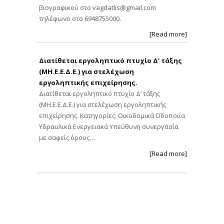
βιογραφικού στο
vagdatlis@gmail.com
τηλέφωνο στο 6948755000.
[Read more]
Διατίθεται εργοληπτικό πτυχίο Δ’ τάξης
(ΜΗ.Ε.Ε.Δ.Ε.) για στελέχωση
εργοληπτικής επιχείρησης.
Διατίθεται εργοληπτικό πτυχίο Δ’ τάξης
(ΜΗ.Ε.Ε.Δ.Ε.) για στελέχωση εργοληπτικής
επιχείρησης. Κατηγορίες: Οικοδομικά Οδοποιία
Υδραυλικά Ενεργειακά Υπεύθυνη συνεργασία
με σαφείς όρους…
[Read more]