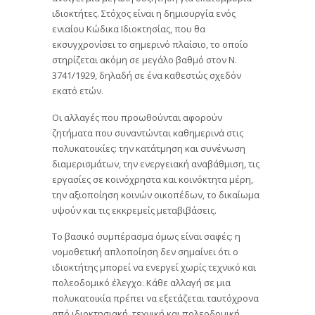
ιδιοκτήτες. Στόχος είναι η δημιουργία ενός
ενιαίου Κώδικα Ιδιοκτησίας, που θα
εκσυγχρονίσει το σημερινό πλαίσιο, το οποίο
στηρίζεται ακόμη σε μεγάλο βαθμό στον Ν.
3741/1929, δηλαδή σε ένα καθεστώς σχεδόν
εκατό ετών.
Οι αλλαγές που προωθούνται αφορούν
ζητήματα που συναντώνται καθημερινά στις
πολυκατοικίες: την κατάτμηση και συνένωση
διαμερισμάτων, την ενεργειακή αναβάθμιση, τις
εργασίες σε κοινόχρηστα και κοινόκτητα μέρη,
την αξιοποίηση κοινών οικοπέδων, το δικαίωμα
υψούν και τις εκκρεμείς μεταβιβάσεις.
Το βασικό συμπέρασμα όμως είναι σαφές: η
νομοθετική απλοποίηση δεν σημαίνει ότι ο
ιδιοκτήτης μπορεί να ενεργεί χωρίς τεχνικό και
πολεοδομικό έλεγχο. Κάθε αλλαγή σε μια
πολυκατοικία πρέπει να εξετάζεται ταυτόχρονα
από ιδιοκτησιακή, τεχνική και πολεοδομική