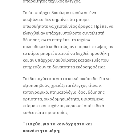
απαραίτητος τεχνικός έλεγχος.
Το ότι υπάρχει δικαίωμα υψούν σε ένα
συμβόλαιο δεν σημαίνει ότι μπορεί
οπωσδήποτε να χτιστεί νέος όροφος. Πρέπει να
ελεγχθεί αν υπάρχει υπόλοιπο συντελεστή
δόμησης, αν το επιτρέπει το ισχύον
πολεοδομικό καθεστώς, αν επαρκεί το ύψος, αν
το κτίριο μπορεί στατικά να δεχθεί προσθήκη
και αν υπάρχουν αυθαίρετες κατασκευές που
επηρεάζουν τη δυνατότητα έκδοσης άδειας.
Το ίδιο ισχύει και για τα κοινά οικόπεδα. Για να
αξιοποιηθούν, χρειάζεται έλεγχος τίτλων,
τοπογραφικό, Κτηματολόγιο, όροι δόμησης,
αρτιότητα, οικοδομησιμότητα, υφιστάμενα
κτίσματα και τυχόν περιορισμοί από ειδικά
καθεστώτα προστασίας.
Τι ισχύει για τα κοινόχρηστα και
κοινόκτητα μέρη;