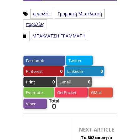
αιγιαλός
Γραμματή Μπακλατσή
παραλίες
ΜΠΑΚΛΑΤΣΗ ΓΡΑΜΜΑΤΗ
Facebook
Twitter
0
0
Pinterest
Linkedin
0
0
Print
E-mail
Evernote
GetPocket
GMail
Total
Viber
0
NEXT ARTICLE
Τα 802 ακίνητα