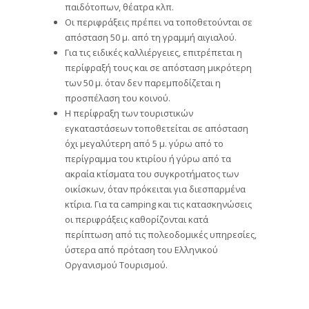
παιδότοπων, θέατρα κλπ.
Οι περιφράξεις πρέπει να τοποθετούνται σε
απόσταση 50 μ. από τη γραμμή αιγιαλού.
Για τις ειδικές καλλιέργειες, επιτρέπεται η
περίφραξή τους και σε απόσταση μικρότερη
των 50 μ. όταν δεν παρεμποδίζεται η
προσπέλαση του κοινού.
Η περίφραξη των τουριστικών
εγκαταστάσεων τοποθετείται σε απόσταση
όχι μεγαλύτερη από 5 μ. γύρω από το
περίγραμμα του κτιρίου ή γύρω από τα
ακραία κτίσματα του συγκροτήματος των
οικίσκων, όταν πρόκειται για διεσπαρμένα
κτίρια. Για τα camping και τις κατασκηνώσεις
οι περιφράξεις καθορίζονται κατά
περίπτωση από τις πολεοδομικές υπηρεσίες,
ύστερα από πρόταση του Ελληνικού
Οργανισμού Τουρισμού.