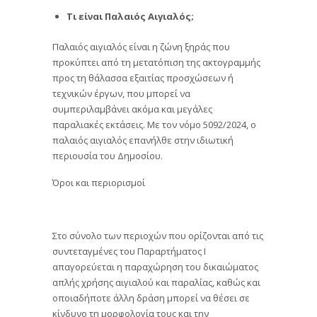
Τι είναι Παλαιός Αιγιαλός;
Παλαιός αιγιαλός είναι η ζώνη ξηράς που
προκύπτει από τη μετατόπιση της ακτογραμμής
προς τη θάλασσα εξαιτίας προσχώσεων ή
τεχνικών έργων, που μπορεί να
συμπεριλαμβάνει ακόμα και μεγάλες
παραλιακές εκτάσεις. Με τον νόμο 5092/2024, ο
παλαιός αιγιαλός επανήλθε στην ιδιωτική
περιουσία του Δημοσίου.
Όροι και περιορισμοί
Στο σύνολο των περιοχών που ορίζονται από τις
συντεταγμένες του Παραρτήματος Ι
απαγορεύεται η παραχώρηση του δικαιώματος
απλής χρήσης αιγιαλού και παραλίας, καθώς και
οποιαδήποτε άλλη δράση μπορεί να θέσει σε
κίνδυνο τη μορφολογία τους και την