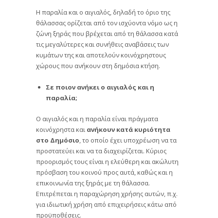
Η παραλία και ο αιγιαλός, δηλαδή το όριο της
θάλασσας ορίζεται από τον ισχύοντα νόμο ως η
ζώνη ξηράς που βρέχεται από τη θάλασσα κατά
τις μεγαλύτερες και συνήθεις αναβάσεις των
κυμάτων της και αποτελούν κοινόχρηστους
χώρους που ανήκουν στη δημόσια κτήση.
Σε ποιον ανήκει ο αιγιαλός και η
παραλία;
Ο αιγιαλός και η παραλία είναι πράγµατα
κοινόχρηστα και
ανήκουν κατά κυριότητα
στο Δημόσιο
, το οποίο έχει υποχρέωση να τα
προστατεύει και να τα διαχειρίζεται. Κύριος
προορισμός τους είναι η ελεύθερη και ακώλυτη
πρόσβαση του κοινού προς αυτά, καθώς και η
επικοινωνία της ξηράς µε τη θάλασσα.
Επιτρέπεται η παραχώρηση χρήσης αυτών, π.χ.
για ιδιωτική χρήση από επιχειρήσεις κάτω από
προϋποθέσεις.