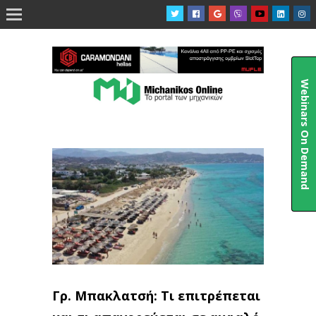

Webinars On Demand
Γρ. Μπακλατσή: Τι επιτρέπεται