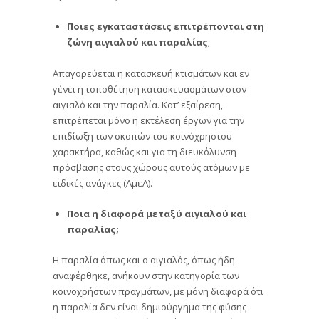
Ποιες εγκαταστάσεις επιτρέπονται στη
ζώνη αιγιαλού και παραλίας
;
Απαγορεύεται η κατασκευή κτισµάτων και εν
γένει η τοποθέτηση κατασκευασµάτων στον
αιγιαλό και την παραλία. Κατ’ εξαίρεση,
επιτρέπεται µόνο η εκτέλεση έργων για την
επιδίωξη των σκοπών του κοινόχρηστου
χαρακτήρα, καθώς και για τη διευκόλυνση
πρόσβασης στους χώρους αυτούς ατόµων µε
ειδικές ανάγκες (ΑµεΑ).
Ποια η διαφορά μεταξύ αιγιαλού και
παραλίας;
Η παραλία όπως και ο αιγιαλός, όπως ήδη
αναφέρθηκε, ανήκουν στην κατηγορία των
κοινοχρήστων πραγμάτων, µε μόνη διαφορά ότι
η παραλία δεν είναι δηµιούργηµα της φύσης