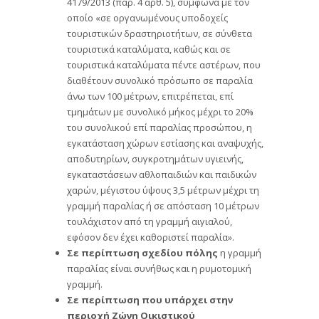
4179/2013 (παρ. 4 αρθ. 5), σύμφωνα με τον
οποίο «σε οργανωμένους υποδοχείς
τουριστικών δραστηριοτήτων, σε σύνθετα
τουριστικά καταλύματα, καθώς και σε
τουριστικά καταλύματα πέντε αστέρων, που
διαθέτουν συνολικό πρόσωπο σε παραλία
άνω των 100 μέτρων, επιτρέπεται, επί
τμημάτων με συνολικό μήκος μέχρι το 20%
του συνολικού επί παραλίας προσώπου, η
εγκατάσταση χώρων εστίασης και αναψυχής,
αποδυτηρίων, συγκροτημάτων υγιεινής,
εγκαταστάσεων αθλοπαιδιών και παιδικών
χαρών, μέγιστου ύψους 3,5 μέτρων μέχρι τη
γραμμή παραλίας ή σε απόσταση 10 μέτρων
τουλάχιστον από τη γραμμή αιγιαλού,
εφόσον δεν έχει καθοριστεί παραλία».
Σε περίπτωση σχεδίου πόλης
η γραμμή
παραλίας είναι συνήθως και η ρυμοτομική
γραμμή.
Σε περίπτωση που υπάρχει στην
περιοχή Ζώνη Οικιστικού