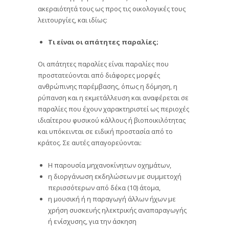
ακεραιότητά τους ως προς τις οικολογικές τους
λειτουργίες, και ιδίως:
Τι είναι οι απάτητες παραλίες;
Οι απάτητες παραλίες είναι παραλίες που
προστατεύονται από διάφορες μορφές
ανθρώπινης παρέμβασης, όπως η δόμηση, η
ρύπανση και η εκμετάλλευση και αναφέρεται σε
παραλίες που έχουν χαρακτηριστεί ως περιοχές
ιδιαίτερου φυσικού κάλλους ή βιοποικιλότητας
και υπόκεινται σε ειδική προστασία από το
κράτος. Σε αυτές απαγορεύονται:
Η παρουσία μηχανοκίνητων οχημάτων,
η διοργάνωση εκδηλώσεων με συμμετοχή
περισσότερων από δέκα (10) άτομα,
η μουσική ή η παραγωγή άλλων ήχων με
χρήση συσκευής ηλεκτρικής αναπαραγωγής
ή ενίσχυσης, για την άσκηση