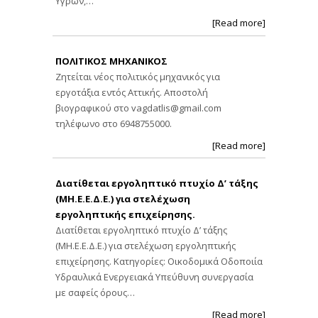
[Read more]
ΠΟΛΙΤΙΚΟΣ ΜΗΧΑΝΙΚΟΣ
Ζητείται νέος πολιτικός μηχανικός για
εργοτάξια εντός Αττικής. Αποστολή
βιογραφικού στο
vagdatlis@gmail.com
τηλέφωνο στο 6948755000.
[Read more]
Διατίθεται εργοληπτικό πτυχίο Δ’ τάξης
(ΜΗ.Ε.Ε.Δ.Ε.) για στελέχωση
εργοληπτικής επιχείρησης.
Διατίθεται εργοληπτικό πτυχίο Δ’ τάξης
(ΜΗ.Ε.Ε.Δ.Ε.) για στελέχωση εργοληπτικής
επιχείρησης. Κατηγορίες: Οικοδομικά Οδοποιία
Υδραυλικά Ενεργειακά Υπεύθυνη συνεργασία
με σαφείς όρους…
[Read more]