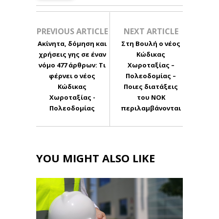
PREVIOUS ARTICLE
NEXT ARTICLE
Ακίνητα, δόμηση και
Στη Βουλή ο νέος
χρήσεις γης σε έναν
Κώδικας
νόμο 477 άρθρων: Τι
Χωροταξίας –
φέρνει ο νέος
Πολεοδομίας –
Κώδικας
Ποιες διατάξεις
Χωροταξίας -
του ΝΟΚ
Πολεοδομίας
περιλαμβάνονται
YOU MIGHT ALSO LIKE