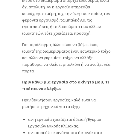
όχι απόλυτη. Αν η εργασία επηρεάζει
κοινόχρηστα μέρη, π.χ. την όψη του κτιρίου, τον
φέροντα οργανισμό, τα μπαλκόνια, τις
εγκαταστάσεις ή τα δικαιώματα των άλλων
ιδιοκτητών, τότε χρειάζεται προσοχή.
Για παράδειγμα, άλλο είναι να βάψει ένας
ιδιοκτήτης διαμερίσματος έναν εσωτερικό τοίχο
και άλλο να γκρεμίσει τοίχο, να αλλάξει
παράθυρα, να κλείσει μπαλκόνι ή να ανοίξει νέα
πόρτα.
Πριν κάνω μια εργασία στο ακίνητό μου, τι
πρέπει να ελέγξω;
Πριν ξεκινήσουν εργασίες, καλό είναι να
ρωτήσετε μηχανικό για τα εξής:
αν η εργασία χρειάζεται άδεια ή Έγκριση
Εργασιών Μικρής Κλίμακας,
αν επηρεάζει κοινόχρηστο ή κοινόκτητο