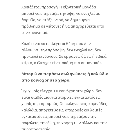
Χρειάζεται προσοχή. Η εξωτερική μονάδα
μπορεί να επηρεάζει την όψη, να ενοχλεί με
θόρυβο, να στάζει νερά, να δημιουργεί
πρόβλημα σε γείτονες ή να απαγορεύεται από
τον κανονισμό.
Καλό είναι να επιλέγεται θέση που δεν
αλλοιώνει την πρόσοψη, δεν ενοχλεί και δεν
προκαλεί κινδύνους. Σε εμφανείς όψεις ή ειδικά
κτίρια, ο έλεγχος είναι ακόμη πιο σημαντικός.
Μπορώ να περάσω σωληνώσεις ή καλώδια
από κοινόχρηστο χώρο;
Όχι χωρίς έλεγχο. Οι κοινόχρηστοι χώροι δεν
είναι διαθέσιμοι για ατομικές εγκαταστάσεις
χωρίς περιορισμούς. Οι σωληνώσεις, καμινάδες,
καλώδια, αποχετεύσεις, απορροές και λοιπές
εγκαταστάσεις μπορεί να επηρεάζουν την
ασφάλεια, την όψη, τη χρήση των άλλων και την
πυροπροστασία.