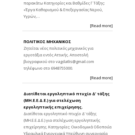
παρακάτω Κατηγορίες και Βαθμίδες Γ Τάξης:
«Έργα Καθαρισμού & Επεξεργασίας Νερού,
Υγρών,…
[Read more]
ΠΟΛΙΤΙΚΟΣ ΜΗΧΑΝΙΚΟΣ
Ζητείται νέος πολιτικός μηχανικός για
εργοτάξια εντός Αττικής. Αποστολή
βιογραφικού στο
vagdatlis@gmail.com
τηλέφωνο στο 6948755000.
[Read more]
Διατίθεται εργοληπτικό πτυχίο Δ’ τάξης
(ΜΗ.Ε.Ε.Δ.Ε.) για στελέχωση
εργοληπτικής επιχείρησης.
Διατίθεται εργοληπτικό πτυχίο Δ’ τάξης
(ΜΗ.Ε.Ε.Δ.Ε.) για στελέχωση εργοληπτικής
επιχείρησης. Κατηγορίες: Οικοδομικά Οδοποιία
Υδραυλικά Ενεργειακά Υπεύθυνη συνεργασία