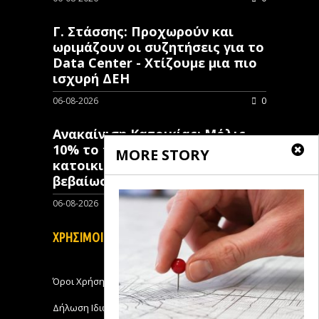
Γ. Στάσσης: Προχωρούν και
ωριμάζουν οι συζητήσεις για το
Data Center - Χτίζουμε μια πιο
ισχυρή ΔΕΗ
06-08-2026
0
Ανακαίνιση Κατοικίας: Μόλις
10% το ποσοστό των κλειστών
MORE STORY
κατοικιών που έχουν λάβει
βεβαίωση ένταξης
06-08-2026
0
ΧΡΗΣΙΜΟΙ ΣΥΝΔΕΣΜΟΙ
Όροι Χρήσης
Δήλωση Ιδιωτικότητας