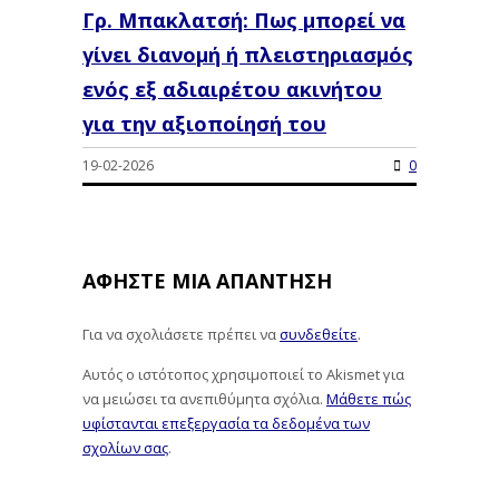
Γρ. Μπακλατσή: Πως μπορεί να
γίνει διανομή ή πλειστηριασμός
ενός εξ αδιαιρέτου ακινήτου
για την αξιοποίησή του
19-02-2026
0
ΑΦΉΣΤΕ ΜΙΑ ΑΠΆΝΤΗΣΗ
Για να σχολιάσετε πρέπει να
συνδεθείτε
.
Αυτός ο ιστότοπος χρησιμοποιεί το Akismet για
να μειώσει τα ανεπιθύμητα σχόλια.
Μάθετε πώς
υφίστανται επεξεργασία τα δεδομένα των
σχολίων σας
.