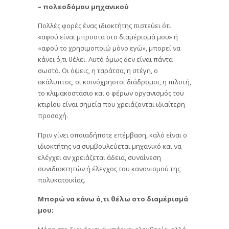
– πολεοδόμου μηχανικού
Πολλές φορές ένας ιδιοκτήτης πιστεύει ότι
«αφού είναι μπροστά στο διαμέρισμά μου» ή
«αφού το χρησιμοποιώ μόνο εγώ», μπορεί να
κάνει ό,τι θέλει. Αυτό όμως δεν είναι πάντα
σωστό. Οι όψεις, η ταράτσα, η στέγη, ο
ακάλυπτος, οι κοινόχρηστοι διάδρομοι, η πιλοτή,
το κλιμακοστάσιο και ο φέρων οργανισμός του
κτιρίου είναι σημεία που χρειάζονται ιδιαίτερη
προσοχή.
Πριν γίνει οποιαδήποτε επέμβαση, καλό είναι ο
ιδιοκτήτης να συμβουλεύεται μηχανικό και να
ελέγχει αν χρειάζεται άδεια, συναίνεση
συνιδιοκτητών ή έλεγχος του κανονισμού της
πολυκατοικίας.
Μπορώ να κάνω ό,τι θέλω στο διαμέρισμά
μου;
Μέσα στο διαμέρισμά υπάρχει ελευθερία, αλλά