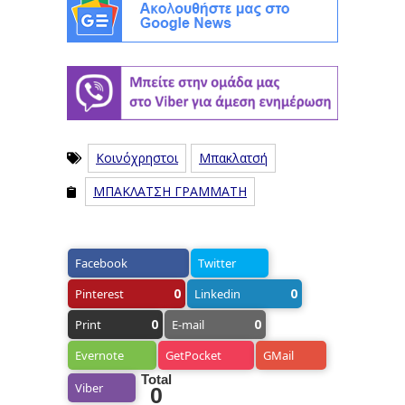
Κοινόχρηστοι
Μπακλατσή
ΜΠΑΚΛΑΤΣΗ ΓΡΑΜΜΑΤΗ
Facebook
Twitter
0
0
Pinterest
Linkedin
0
0
Print
E-mail
Evernote
GetPocket
GMail
Total
Viber
0