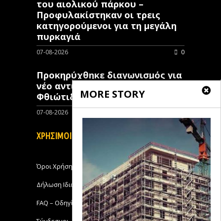
του αιολικού πάρκου –
Προφυλακίστηκαν οι τρεις
κατηγορούμενοι για τη μεγάλη
πυρκαγιά
07-08-2026
0
Προκηρύχθηκε διαγωνισμός για
νέo αντιπλημμυρικό έργο στη
MORE STORY
Φθιώτιδα
07-08-2026
0
ΧΡΗΣΙΜΟΙ ΣΥΝΔΕΣΜΟΙ
Όροι Χρήσης
Δήλωση Ιδιωτικότητας
FAQ – Οδηγίες Χρήσης
Σύνδεσμοι