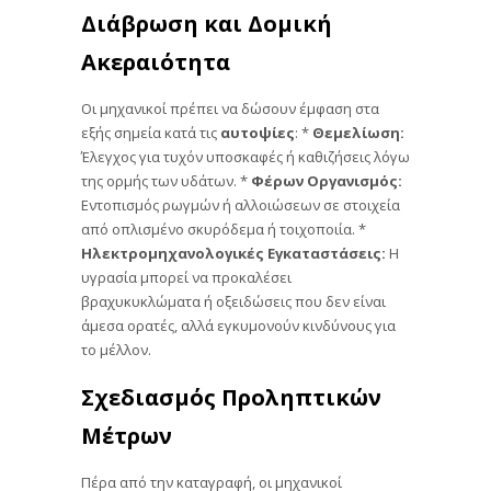
Διάβρωση και Δομική
Ακεραιότητα
Οι μηχανικοί πρέπει να δώσουν έμφαση στα
εξής σημεία κατά τις
αυτοψίες
: *
Θεμελίωση:
Έλεγχος για τυχόν υποσκαφές ή καθιζήσεις λόγω
της ορμής των υδάτων. *
Φέρων Οργανισμός:
Εντοπισμός ρωγμών ή αλλοιώσεων σε στοιχεία
από οπλισμένο σκυρόδεμα ή τοιχοποιία. *
Ηλεκτρομηχανολογικές Εγκαταστάσεις:
Η
υγρασία μπορεί να προκαλέσει
βραχυκυκλώματα ή οξειδώσεις που δεν είναι
άμεσα ορατές, αλλά εγκυμονούν κινδύνους για
το μέλλον.
Σχεδιασμός Προληπτικών
Μέτρων
Πέρα από την καταγραφή, οι μηχανικοί