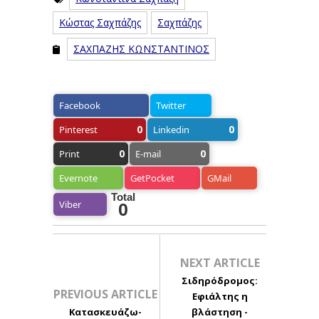
Κώστας Σαχπάζης
Σαχπάζης
ΣΑΧΠΑΖΗΣ ΚΩΝΣΤΑΝΤΙΝΟΣ
Facebook
Twitter
0
0
Pinterest
Linkedin
0
0
Print
E-mail
Evernote
GetPocket
GMail
Total
Viber
0
NEXT ARTICLE
Σιδηρόδρομος:
PREVIOUS ARTICLE
Εφιάλτης η
Κατασκευάζω-
βλάστηση -