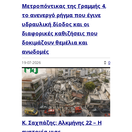
Μετροπόντικας της Γραμμής 4,
το ανενεργό ρήγμα που έγινε
υδραυλική δίοδος και οι
διαφορικές καθιζήσεις που
δοκιμάζουν θεμέλια και
ανωδομές
19-07-2026
0
Κ. Σαχπάζης: Αλκμήνης 22 – Η
ανατομία μιας