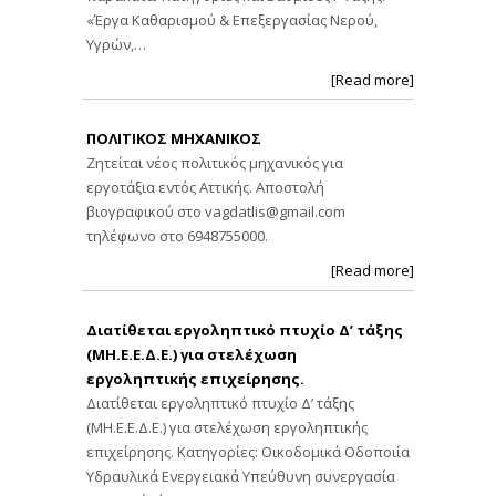
«Έργα Καθαρισμού & Επεξεργασίας Νερού,
Υγρών,…
[Read more]
ΠΟΛΙΤΙΚΟΣ ΜΗΧΑΝΙΚΟΣ
Ζητείται νέος πολιτικός μηχανικός για
εργοτάξια εντός Αττικής. Αποστολή
βιογραφικού στο
vagdatlis@gmail.com
τηλέφωνο στο 6948755000.
[Read more]
Διατίθεται εργοληπτικό πτυχίο Δ’ τάξης
(ΜΗ.Ε.Ε.Δ.Ε.) για στελέχωση
εργοληπτικής επιχείρησης.
Διατίθεται εργοληπτικό πτυχίο Δ’ τάξης
(ΜΗ.Ε.Ε.Δ.Ε.) για στελέχωση εργοληπτικής
επιχείρησης. Κατηγορίες: Οικοδομικά Οδοποιία
Υδραυλικά Ενεργειακά Υπεύθυνη συνεργασία