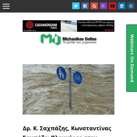

Webinars On Demand
Δρ. Κ. Σαχπάζης, Κωνσταντίνας