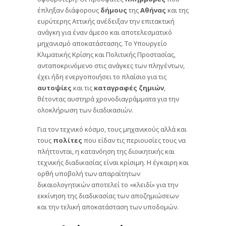
έπληξαν διάφορους
δήμους
της
Αθήνας
και της
ευρύτερης Αττικής ανέδειξαν την επιτακτική
ανάγκη για έναν άμεσο και αποτελεσματικό
μηχανισμό αποκατάστασης. Το Υπουργείο
Κλιματικής Κρίσης και Πολιτικής Προστασίας,
ανταποκρινόμενο στις ανάγκες των πληγέντων,
έχει ήδη ενεργοποιήσει το πλαίσιο για τις
αυτοψίες
και τις
καταγραφές ζημιών
,
θέτοντας αυστηρά χρονοδιαγράμματα για την
ολοκλήρωση των διαδικασιών.
Για τον τεχνικό κόσμο, τους μηχανικούς αλλά και
τους
πολίτες
που είδαν τις περιουσίες τους να
πλήττονται, η κατανόηση της διοικητικής και
τεχνικής διαδικασίας είναι κρίσιμη. Η έγκαιρη και
ορθή υποβολή των απαραίτητων
δικαιολογητικών αποτελεί το «κλειδί» για την
εκκίνηση της διαδικασίας των αποζημιώσεων
και την τελική αποκατάσταση των υποδομών.