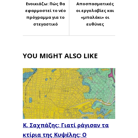
Eνοικιάζω: Πώς θα
Αποσπασματικές
εφαρμοστεί το νέο
οι εργολαβίες και
πρόγραμμα για το
«μπαλάκι» οι
στεγαστικό
ευθύνες
YOU MIGHT ALSO LIKE
Κ. Σαχπάζης: Γιατί ράγισαν τα
κτίρια της Κυψέλης; Ο