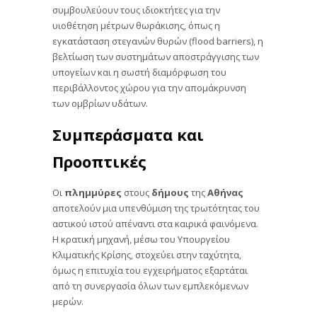
συμβουλεύουν τους ιδιοκτήτες για την
υιοθέτηση μέτρων θωράκισης, όπως η
εγκατάσταση στεγανών θυρών (flood barriers), η
βελτίωση των συστημάτων αποστράγγισης των
υπογείων και η σωστή διαμόρφωση του
περιβάλλοντος χώρου για την απομάκρυνση
των ομβρίων υδάτων.
Συμπεράσματα και
Προοπτικές
Οι
πλημμύρες
στους
δήμους
της
Αθήνας
αποτελούν μια υπενθύμιση της τρωτότητας του
αστικού ιστού απέναντι στα καιρικά φαινόμενα.
Η κρατική μηχανή, μέσω του Υπουργείου
Κλιματικής Κρίσης, στοχεύει στην ταχύτητα,
όμως η επιτυχία του εγχειρήματος εξαρτάται
από τη συνεργασία όλων των εμπλεκόμενων
μερών.