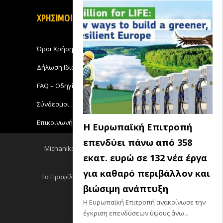
ΧΡΗΣΙΜΟΙ ΣΥΝΔΕΣΜΟΙ
Όροι Χρήσης
Δήλωση Ιδιωτικότητας
FAQ – Οδηγίες Χρήσης
Σύνδεσμοι
Επικοινωνήστε με το Michanikos-Online
Η Ευρωπαϊκή Επιτροπή
επενδύει πάνω από 358
Michanikos-Online 2018 - All Rights Reserved
εκατ. ευρώ σε 132 νέα έργα
Back to top
για καθαρό περιβάλλον και
Το Προφίλ μου
Log out
Ειδησεις RSS
βιώσιμη ανάπτυξη
Σεμινάρια RSS
Η Ευρωπαϊκή Επιτροπή ανακοίνωσε την
έγκριση επενδύσεων ύψους άνω...