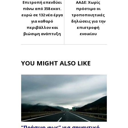
Επιτροπή επενδύει
ΑΑΔΕ: Χωρίς
πάνω από 358 εκατ.
πρόστιμο οι
ευρώ σε 132 νέα έργα
τροποποιητικές
για καθαρό
δηλώσεις για την
περιβάλλον και
επιστροφή
βιώσιμη ανάπτυξη
ενοικίου
YOU MIGHT ALSO LIKE
“Πράσινο φως” για σημαντικό