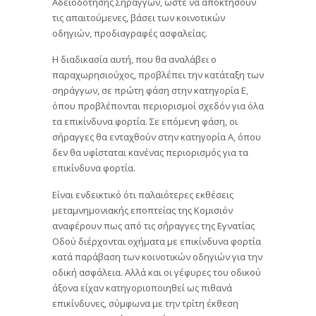
Αδειοδότησης Σηράγγων, ώστε να αποκτήσουν
τις απαιτούμενες, βάσει των κοινοτικών
οδηγιών, προδιαγραφές ασφαλείας.
Η διαδικασία αυτή, που θα αναλάβει ο
παραχωρησιούχος, προβλέπει την κατάταξη των
σηράγγων, σε πρώτη φάση στην κατηγορία Ε,
όπου προβλέπονται περιορισμοί σχεδόν για όλα
τα επικίνδυνα φορτία. Σε επόμενη φάση, οι
σήραγγες θα ενταχθούν στην κατηγορία Α, όπου
δεν θα υφίσταται κανένας περιορισμός για τα
επικίνδυνα φορτία.
Είναι ενδεικτικό ότι παλαιότερες εκθέσεις
μεταμνημονιακής εποπτείας της Κομισιόν
αναφέρουν πως από τις σήραγγες της Εγνατίας
Οδού διέρχονται οχήματα με επικίνδυνα φορτία
κατά παράβαση των κοινοτικών οδηγιών για την
οδική ασφάλεια. Αλλά και οι γέφυρες του οδικού
άξονα είχαν κατηγοριοποιηθεί ως πιθανά
επικίνδυνες, σύμφωνα με την τρίτη έκθεση