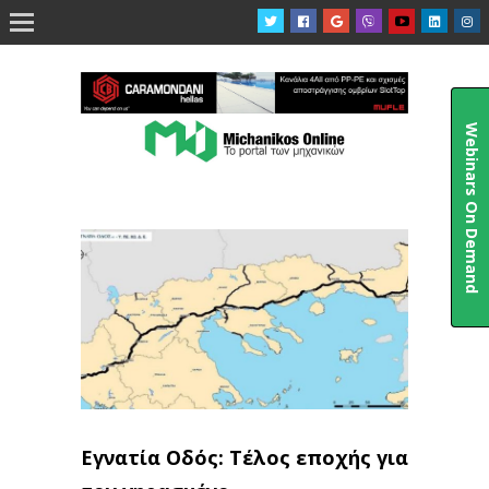

Webinars On Demand
Εγνατία Οδός: Τέλος εποχής για