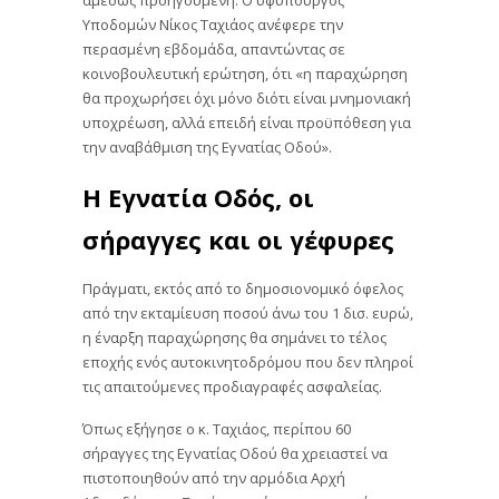
αμέσως προηγούμενη. Ο υφυπουργός
Υποδομών Νίκος Ταχιάος ανέφερε την
περασμένη εβδομάδα, απαντώντας σε
κοινοβουλευτική ερώτηση, ότι «η παραχώρηση
θα προχωρήσει όχι μόνο διότι είναι μνημονιακή
υποχρέωση, αλλά επειδή είναι προϋπόθεση για
την αναβάθμιση της Εγνατίας Οδού».
Η Εγνατία Οδός, οι
σήραγγες και οι γέφυρες
Πράγματι, εκτός από το δημοσιονομικό όφελος
από την εκταμίευση ποσού άνω του 1 δισ. ευρώ,
η έναρξη παραχώρησης θα σημάνει το τέλος
εποχής ενός αυτοκινητοδρόμου που δεν πληροί
τις απαιτούμενες προδιαγραφές ασφαλείας.
Όπως εξήγησε ο κ. Ταχιάος, περίπου 60
σήραγγες της Εγνατίας Οδού θα χρειαστεί να
πιστοποιηθούν από την αρμόδια Αρχή