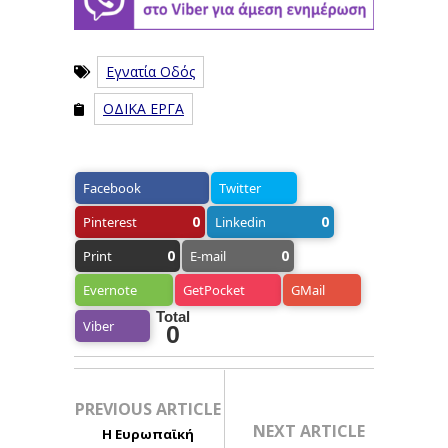
Εγνατία Οδός
ΟΔΙΚΑ ΕΡΓΑ
Facebook
Twitter
0
0
Pinterest
Linkedin
0
0
Print
E-mail
Evernote
GetPocket
GMail
Total
Viber
0
PREVIOUS ARTICLE
NEXT ARTICLE
Η Ευρωπαϊκή