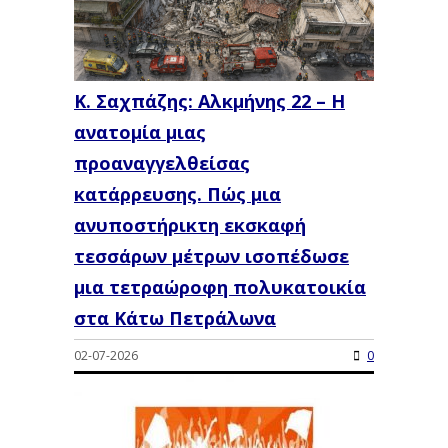
Κ. Σαχπάζης: Αλκμήνης 22 – Η
ανατομία μιας
προαναγγελθείσας
κατάρρευσης. Πώς μια
ανυποστήρικτη εκσκαφή
τεσσάρων μέτρων ισοπέδωσε
μια τετραώροφη πολυκατοικία
στα Κάτω Πετράλωνα
02-07-2026
0