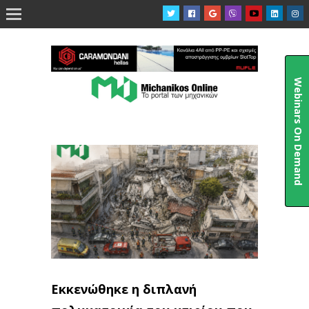

Webinars On Demand
Εκκενώθηκε η διπλανή