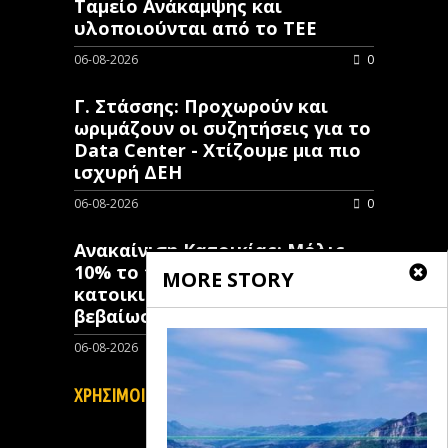
Ταμείο Ανάκαμψης και
υλοποιούνται από το ΤΕΕ
06-08-2026
0
Γ. Στάσσης: Προχωρούν και
ωριμάζουν οι συζητήσεις για το
Data Center - Χτίζουμε μια πιο
ισχυρή ΔΕΗ
06-08-2026
0
Ανακαίνιση Κατοικίας: Μόλις
10% το ποσοστό των κλειστών
MORE STORY
κατοικιών που έχουν λάβει
βεβαίωση ένταξης
06-08-2026
0
ΧΡΗΣΙΜΟΙ ΣΥΝΔΕΣΜΟΙ