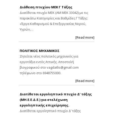
Διάθεση πτυχίου ΜΕΚ Γ Τάξης
Διατίθεται πτυχίο ΜΕΚ (ΑΜ ΜΕΚ 33042) με τις
παρακάτω Κατηγορίες και Βαθμίδες Γ Τάξης:
«Έργα Καθαρισμού & Επεξεργασίας Νερού,
Υγρών,…
[Read more]
ΠΟΛΙΤΙΚΟΣ ΜΗΧΑΝΙΚΟΣ
Ζητείται νέος πολιτικός μηχανικός για
εργοτάξια εντός Αττικής. Αποστολή
βιογραφικού στο
vagdatlis@gmail.com
τηλέφωνο στο 6948755000.
[Read more]
Διατίθεται εργοληπτικό πτυχίο Δ’ τάξης
(ΜΗ.Ε.Ε.Δ.Ε.) για στελέχωση
εργοληπτικής επιχείρησης.
Διατίθεται εργοληπτικό πτυχίο Δ’ τάξης