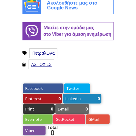
Πετράλωνα
ΑΣΤΟΧΙΕΣ
Facebook
Twitter
0
0
Pinterest
Linkedin
0
0
Print
E-mail
Evernote
GetPocket
GMail
Total
Viber
0