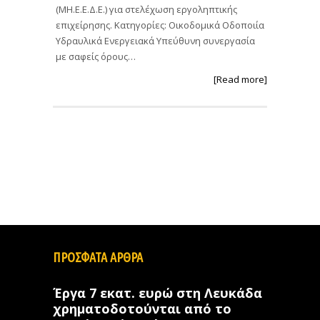
(ΜΗ.Ε.Ε.Δ.Ε.) για στελέχωση εργοληπτικής
επιχείρησης. Κατηγορίες: Οικοδομικά Οδοποιία
Υδραυλικά Ενεργειακά Υπεύθυνη συνεργασία
με σαφείς όρους…
[Read more]
ΠΡΟΣΦΑΤΑ ΑΡΘΡΑ
Έργα 7 εκατ. ευρώ στη Λευκάδα
χρηματοδοτούνται από το