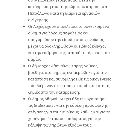
στην εξωτερική τοιχοποιία, μετά την
κατάρρευση του τετραώροφου κτιρίου στα
Πετράλωνα κατά τη διάρκεια εργασιών
ανέγερσης.
Οι Αρχές έχουν αποκλείσει το συγκεκριμένο
οίκημα για λόγους ασφαλείας και
απαγορεύουν την είσοδο στους ενοίκους
μέχρι να ολοκληρωθούν οι ειδικοί έλεγχοι
για την εκτίμηση της στατικής επάρκειας του
κτιρίου.
Ο δήμαρχος Αθηναίων, Χάρης Δούκας,
βρέθηκε στο σημείο, ενημερώθηκε για την
κατάσταση και συνομίλησε με τις οικογένειες
που διέμεναν στο κτίριο το οποίο υπέστη τις
ζημιές από την κατάρρευση.
Ο Δήμος Αθηναίων έχει ήδη ενεργοποιήσει
τις διαδικασίες για την εύρεση προσωρινής
στέγασης για τους ενοίκους, καθώς και για τη
χορήγηση έκτακτου επιδόματος για την
κάλυψη των πρώτων εξόδων τους.