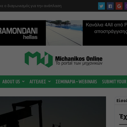
ε ο διαγωνισμός για την ανάπλαση
ργίας του αιολικού πάρκου –
 κατηγορούμενοι για τη μεγάλη πυρκαγιά
ABOUT US
ΑΓΓΕΛΙΕΣ
ΣΕΜΙΝΑΡΙΑ – WEBINARS
SUBMIT YOUR
Είσο
Έχ