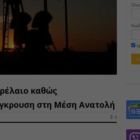
Όνο
Κωδ
Ν
τρέλαιο καθώς
ύγκρουση στη Μέση Ανατολή
0