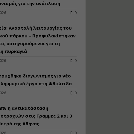
κατασκευή
νισμός για την ανάπλαση
κoλυμβητικής
2026
0
υδατοδεξαμενής
Εισηγητής:
Χρήστος Ροδόπουλος
ία: Αναστολή λειτουργίας του
Τιμή από: €230.00
ικού πάρκου – Προφυλακίστηκαν
Διάρκεια: 14 ώρες
εις κατηγορούμενοι για τη
λη πυρκαγιά
Διαδικασία
2026
0
αδειοδότησης και
έκδοσης
ρύχθηκε διαγωνισμός για νέo
πιστοποιητικού
κατάταξης
πλημμυρικό έργο στη Φθιώτιδα
τουριστικών μονάδων
2026
0
Εισηγητές:
Γραμματή Μπακλατσή
Νικόλαος Σαρούκος
98% η αντικατάσταση
Τιμή από: €145.00
οτροχιών στις Γραμμές 2 και 3
Διάρκεια: 8 ώρες
ετρό της Αθήνας
2026
0