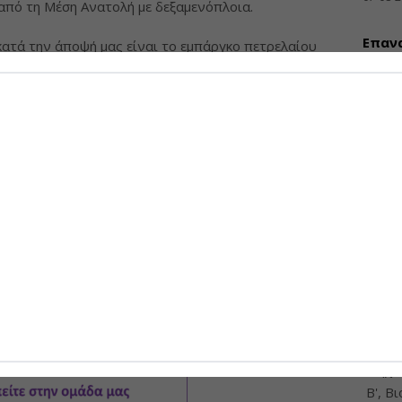
 από τη Μέση Ανατολή με δεξαμενόπλοια.
Επαν
κατά την άποψή μας είναι το εμπάργκο πετρελαίου
ενεργ
 1970, το οποίο αύξησε τις τιμές του πετρελαίου
ύψους
αρέλι το 1974”, δήλωσε ο Alan Gelder, Ανώτερος
ι Αγορών Πετρελαίου στην Wood Mackenzie.
07-08-
ρια ΗΠΑ/βαρέλι σε όρους 2026. Η υπέρβαση αυτού
ια σημαντικές απώλειες εφοδιασμού φαίνεται πολύ
ΠΡΟΣΦ
Διάθ
Μηχα
Διατ
Μηχαν
Β', Β