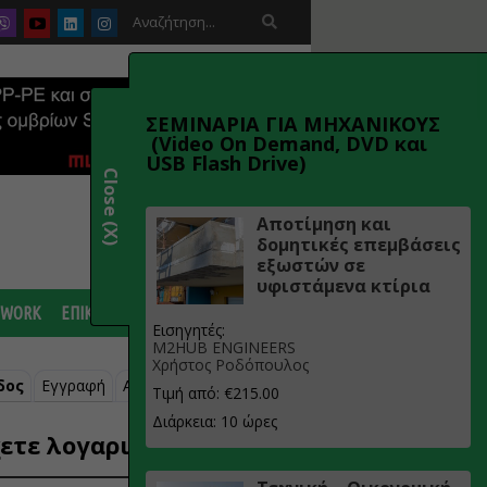

ΣΕΜΙΝΑΡΙΑ ΓΙΑ ΜΗΧΑΝΙΚΟΥΣ
(Video On Demand, DVD και
USB Flash Drive)
Close (X)
Αποτίμηση και
δομητικές επεμβάσεις
εξωστών σε
υφιστάμενα κτίρια
 WORK
ΕΠΙΚΟΙΝΩΝΙΑ
Εισηγητές:
M2HUB ENGINEERS
Χρήστος Ροδόπουλος
δος
Εγγραφή
Ανάκτηση κωδικού
Τιμή από: €215.00
Διάρκεια: 10 ώρες
ετε λογαριασμό;