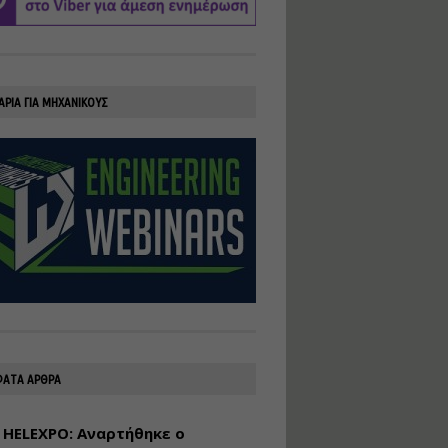
υλοποίηση
φωτοβολταϊκών
συστημάτων για
αυτοπαραγωγή (Net-
Billing)
ΑΡΙΑ ΓΙΑ ΜΗΧΑΝΙΚΟΥΣ
Εισηγητής:
Νικόλαος Παπαναστασίου
Τιμή από: €230.00
Διάρκεια: 16 ώρες
Αρχιτεκτονικός
Σχεδιασμός με το
Rhinoceros
Εισηγητής:
Κυριάκος Γολέμης
Τιμή από: €275.00
Διάρκεια: 18 ώρες
ΑΤΑ ΑΡΘΡΑ
 HELEXPO: Αναρτήθηκε ο
Σχεδιασμός και