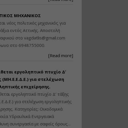
Βασικά στοιχεία
τεχνολογίας
ΤΙΚΟΣ ΜΗΧΑΝΙΚΟΣ
φωτισμού LED και
ανάλυση Συστημάτων
ται νέος πολιτικός μηχανικός για
Διαχείρισης
άξια εντός Αττικής. Αποστολή
Φωτισμού
ραφικού στο
vagdatlis@gmail.com
Εισηγητής:
Στέφανος Τουλόγλου
φωνο στο 6948755000.
Τιμή από: €190.00
[Read more]
Διάρκεια: 12 ώρες
ίθεται εργοληπτικό πτυχίο Δ’
Εκπόνηση Τοπικών και
Ειδικών Πολεοδομικών
 (ΜΗ.Ε.Ε.Δ.Ε.) για στελέχωση
Σχεδίων (ΤΠΣ και ΕΠΣ)
ληπτικής επιχείρησης.
θεται εργοληπτικό πτυχίο Δ’ τάξης
.Ε.Δ.Ε.) για στελέχωση εργοληπτικής
Εισηγητής:
Λάμπρος Κίσσας
ίρησης. Κατηγορίες: Οικοδομικά
Τιμή από: €130.00
ιία Υδραυλικά Ενεργειακά
Διάρκεια: 6 ώρες
υνη συνεργασία με σαφείς όρους…