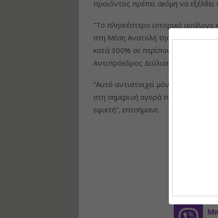
προϊόντος πρέπει ακόμη να εξέλθει
“Το πλησιέστερο ιστορικό ανάλογο 
στη Μέση Ανατολή της δεκαετίας του
κατά 300% σε περίπου 12 δολάρια/β
Αντιπρόεδρος Διύλισης, Χημικών κα
“Αυτό αντιστοιχεί μόνο σε 90 δολά
στη σημερινή αγορά που ανησυχεί γ
εφικτή”, επεσήμανε.