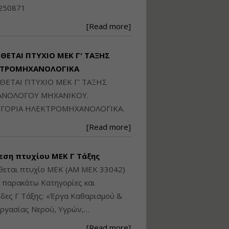
Ηλεκτρονική
250871
Ταυτότητα Κτιρίου/
Αυτοτελούς
[Read more]
Διηρημένης
ιδιοκτησίας – Θεωρία
και Πράξη (2024)
ΙΘΕΤΑΙ ΠΤΥΧΙΟ ΜΕΚ Γ' ΤΑΞΗΣ
Εισηγήτρια:
Αναστασία Μητρακάκη
ΚΤΡΟΜΗΧΑΝΟΛΟΓΙΚΑ
Τιμή από: €140.00
ΙΘΕΤΑΙ ΠΤΥΧΙΟ ΜΕΚ Γ' ΤΑΞΗΣ
Διάρκεια: 6 ώρες
ΝΟΛΟΓΟΥ ΜΗΧΑΝΙΚΟΥ.
ΓΟΡΙΑ ΗΛΕΚΤΡΟΜΗΧΑΝΟΛΟΓΙΚΑ.
Εφαρμογή
[Read more]
Πολεοδομικού
Σχεδιασμού Εντός
Ορίων Πόλεων και
εση πτυχίου ΜΕΚ Γ Τάξης
Οικισμών και Εκτός
Σχεδίου Δόμησης
θεται πτυχίο ΜΕΚ (ΑΜ ΜΕΚ 33042)
ς παρακάτω Κατηγορίες και
Εισηγήτρια:
Γραμματή Μπακλατσή
δες Γ Τάξης: «Έργα Καθαρισμού &
Τιμή από: €145.00
ργασίας Νερού, Υγρών,…
Διάρκεια: 8 ώρες
[Read more]