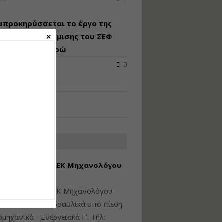
Υγιεινή και Ασφάλεια
απροκηρύσσεται το έργο της
στα Ιδιωτικά και
Δημόσια Έργα
ειακής αναβάθμισης του ΣΕΦ
 24,8 εκατ. ευρώ
Εισηγητής:
Ζήσης Παπασταμάτης
2026
0
Τιμή από: €145.00
Διάρκεια: 7 ώρες
Διαδικασία Έκδοσης
Οικοδομικών Αδειών
μέσω του e-Άδειες –
ΑΤΕΣ ΑΓΓΕΛΙΕΣ
Παραδείγματα
Εφαρμογής
εση Πτυχίου ΜΕΚ Μηχανολόγου
Εισηγήτρια:
Αναστασία Μητρακάκη
νικού Γ' Τάξης
Τιμή από: €165.00
ίθεται πτυχίο ΜΕΚ Μηχανολόγου
Διάρκεια: 9 ώρες
ικού: Η/Μ Γ', Υδραυλικά υπό πίεση
ιομηχανικά - Ενεργειακά Γ'. Τηλ: