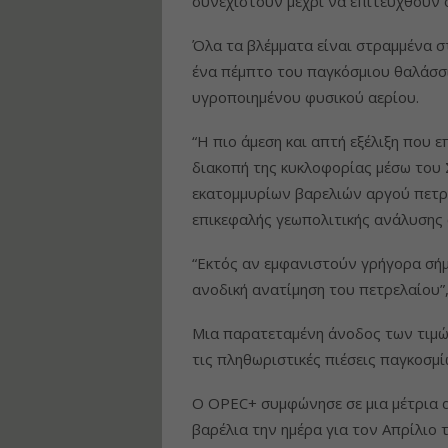
συνεχιστούν μέχρι να επιτευχθούν 
Όλα τα βλέμματα είναι στραμμένα σ
ένα πέμπτο του παγκόσμιου θαλάσσ
υγροποιημένου φυσικού αερίου.
“Η πιο άμεση και απτή εξέλιξη που ε
διακοπή της κυκλοφορίας μέσω του 
εκατομμυρίων βαρελιών αργού πετρε
επικεφαλής γεωπολιτικής ανάλυσης 
“Εκτός αν εμφανιστούν γρήγορα σήμ
ανοδική ανατίμηση του πετρελαίου”,
Μια παρατεταμένη άνοδος των τιμ
τις πληθωριστικές πιέσεις παγκοσμί
Ο OPEC+ συμφώνησε σε μια μέτρια 
βαρέλια την ημέρα για τον Απρίλιο 