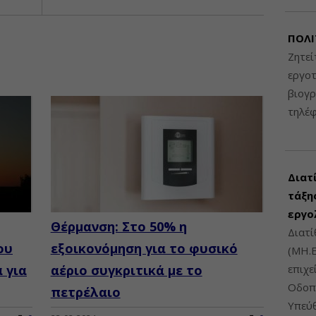
ΠΟΛΙ
Ζητεί
εργοτ
βιογ
τηλέ
Διατ
τάξης
εργο
Θέρμανση: Στο 50% η
Διατί
ου
εξοικονόμηση για το φυσικό
(ΜΗ.Ε
 για
αέριο συγκριτικά με το
επιχε
Οδοπο
πετρέλαιο
Υπεύθ