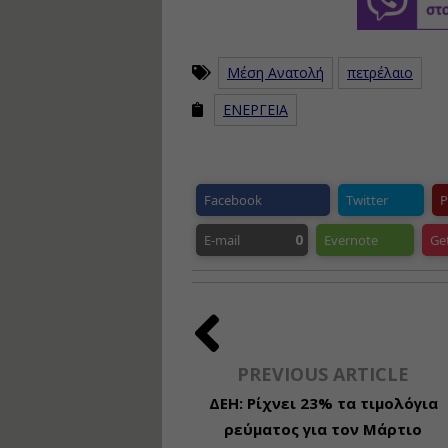
Μέση Ανατολή
πετρέλαιο
ΕΝΕΡΓΕΙΑ
Facebook
Twitter
P
0
E-mail
Evernote
Ge
PREVIOUS ARTICLE
ΔΕΗ: Ρίχνει 23% τα τιμολόγια
ρεύματος για τον Μάρτιο