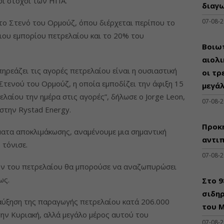
οι στόχοι των ΗΠΑ.
διαγω
07-08-
το Στενό του Ορμούζ, όπου διέρχεται περίπου το
ιου εμπορίου πετρελαίου και το 20% του
Βοιωτ
αιολ
πηρεάζει τις αγορές πετρελαίου είναι η ουσιαστική
οι τρ
Στενού του Ορμούζ, η οποία εμποδίζει την άφιξη 15
μεγά
λαίου την ημέρα στις αγορές”, δήλωσε ο Jorge Leon,
07-08-
στην Rystad Energy.
Προκη
ατα αποκλιμάκωσης, αναμένουμε μια σημαντική
αντι
 τόνισε.
07-08-
ών του πετρελαίου θα μπορούσε να αναζωπυρώσει
ως.
Στο 
σιδηρ
αύξηση της παραγωγής πετρελαίου κατά 206.000
του Μ
την Κυριακή, αλλά μεγάλο μέρος αυτού του
07-08-