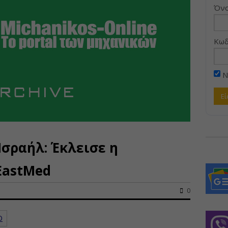
Όνο
Κωδ
Ν
Ισραήλ: Έκλεισε η
EastMed
0
Ο