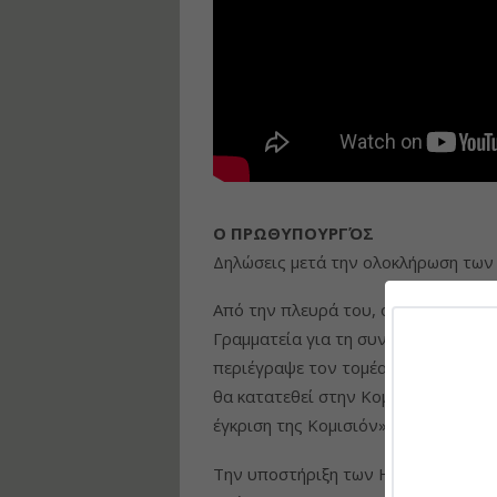
Ο ΠΡΩΘΥΠΟΥΡΓΌΣ
Δηλώσεις μετά την ολοκλήρωση των
Από την πλευρά του, ο κ. Αναστασιά
Γραμματεία για τη συνεργασία των 
περιέγραψε τον τομέα της ενέργειας
θα κατατεθεί στην Κομισιόν. «Έχου
έγκριση της Κομισιόν», είπε χαρακτη
Την υποστήριξη των ΗΠΑ στην κατα