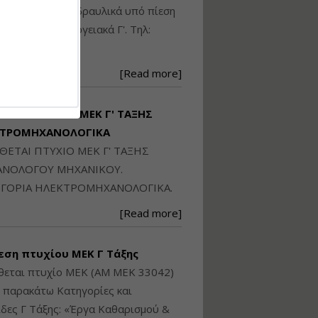
Ηλεκτρονική
ικού: Η/Μ Γ', Υδραυλικά υπό πίεση
Ταυτότητα Κτιρίου/
Αυτοτελούς
ιομηχανικά - Ενεργειακά Γ'. Τηλ:
Διηρημένης
250871
ιδιοκτησίας – Θεωρία
και Πράξη (2024)
[Read more]
Εισηγήτρια:
Αναστασία Μητρακάκη
Τιμή από: €140.00
ΙΘΕΤΑΙ ΠΤΥΧΙΟ ΜΕΚ Γ' ΤΑΞΗΣ
Διάρκεια: 6 ώρες
ΚΤΡΟΜΗΧΑΝΟΛΟΓΙΚΑ
ΙΘΕΤΑΙ ΠΤΥΧΙΟ ΜΕΚ Γ' ΤΑΞΗΣ
Εφαρμογή
ΝΟΛΟΓΟΥ ΜΗΧΑΝΙΚΟΥ.
Πολεοδομικού
ΓΟΡΙΑ ΗΛΕΚΤΡΟΜΗΧΑΝΟΛΟΓΙΚΑ.
Σχεδιασμού Εντός
Ορίων Πόλεων και
[Read more]
Οικισμών και Εκτός
Σχεδίου Δόμησης
εση πτυχίου ΜΕΚ Γ Τάξης
Εισηγήτρια:
Γραμματή Μπακλατσή
θεται πτυχίο ΜΕΚ (ΑΜ ΜΕΚ 33042)
Τιμή από: €145.00
ς παρακάτω Κατηγορίες και
Διάρκεια: 8 ώρες
δες Γ Τάξης: «Έργα Καθαρισμού &