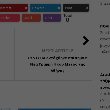
Επεξε
0
0
0
interest
Linkedin
Print
Total
tPocket
GMail
Viber
0
ΠΟΛΙ
Ζητεί
εργοτ
βιογ
NEXT ARTICLE
τηλέ
Στο ΕΣΠΑ εντάχθηκε επίσημα η
Νέα Γραμμή 4 του Μετρό της
Αθήνας
Διατ
τάξης
εργο
Διατί
(ΜΗ.Ε
επιχε