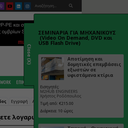

ΣΕΜΙΝΑΡΙΑ ΓΙΑ ΜΗΧΑΝΙΚΟΥΣ
(Video On Demand, DVD και
USB Flash Drive)
Close (X)
Αποτίμηση και
δομητικές επεμβάσεις
εξωστών σε
υφιστάμενα κτίρια
 WORK
ΕΠΙΚΟΙΝΩΝΙΑ
Εισηγητές:
M2HUB ENGINEERS
Χρήστος Ροδόπουλος
δος
Εγγραφή
Ανάκτηση κωδικού
Τιμή από: €215.00
Διάρκεια: 10 ώρες
ετε λογαριασμό;