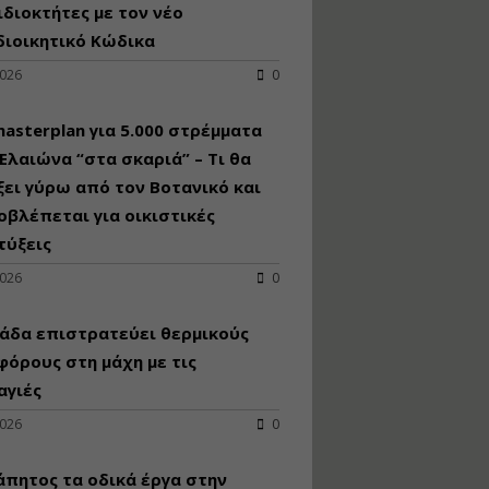
κατασκευή
ιδιοκτήτες με τον νέο
κoλυμβητικής
διοικητικό Κώδικα
υδατοδεξαμενής
2026
0
Εισηγητής:
Χρήστος Ροδόπουλος
Τιμή από: €230.00
asterplan για 5.000 στρέμματα
Διάρκεια: 14 ώρες
Ελαιώνα “στα σκαριά” – Τι θα
ει γύρω από τον Βοτανικό και
οβλέπεται για οικιστικές
Διαδικασία
αδειοδότησης και
τύξεις
έκδοσης
2026
0
πιστοποιητικού
κατάταξης
τουριστικών μονάδων
άδα επιστρατεύει θερμικούς
Εισηγητές:
όρους στη μάχη με τις
Γραμματή Μπακλατσή
αγιές
Νικόλαος Σαρούκος
Τιμή από: €145.00
2026
0
Διάρκεια: 8 ώρες
άπητος τα οδικά έργα στην