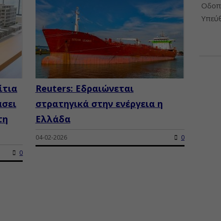
Οδοπο
Υπεύθ
ίτια
Reuters: Εδραιώνεται
άσει
στρατηγικά στην ενέργεια η
τη
Ελλάδα
04-02-2026
0
0