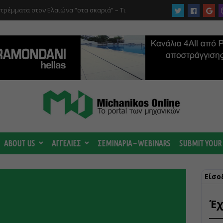
στρέμματα στον Ελαιώνα “στα σκαριά” – Τι
οτανικό και τι προβλέπεται για οικιστικές
ABOUT US
ΑΓΓΕΛΙΕΣ
ΣΕΜΙΝΑΡΙΑ – WEBINARS
SUBMIT YOUR
Είσο
Έχ