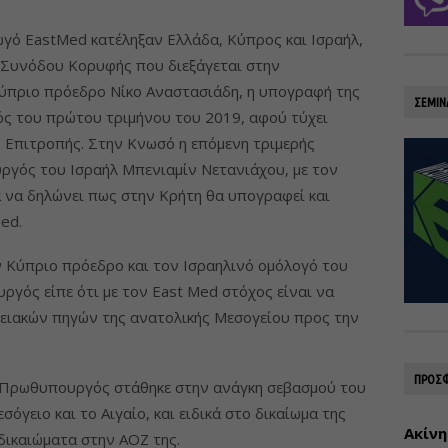
ωγό EastMed κατέληξαν Ελλάδα, Κύπρος και Ισραήλ,
ς Συνόδου Κορυφής που διεξάγεται στην
ύπριο πρόεδρο Νίκο Αναστασιάδη, η υπογραφή της
ΣΕΜΙΝ
ός του πρώτου τριμήνου του 2019, αφού τύχει
 Επιτροπής. Στην Κνωσό η επόμενη τριμερής
γός του Ισραήλ Μπενιαμίν Νετανιάχου, με τον
να δηλώνει πως στην Κρήτη θα υπογραφεί και
ed.
ον Κύπριο πρόεδρο και τον Ισραηλινό ομόλογό του
γός είπε ότι με τον East Med στόχος είναι να
γειακών πηγών της ανατολικής Μεσογείου προς την
ΠΡΟΣΦ
 Πρωθυπουργός στάθηκε στην ανάγκη σεβασμού του
όγειο και το Αιγαίο, και ειδικά στο δικαίωμα της
Ακίνη
δικαιώματα στην ΑΟΖ της.