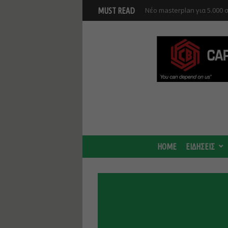
Νέο masterplan για 5.000 
MUST READ
θα αλλάξει γύρω από τον Β
αναπτύξεις
HOME
ΕΙΔΗΣΕΙΣ