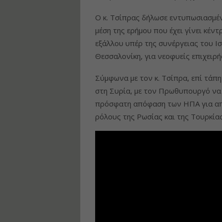
Ο κ. Τσίπρας δήλωσε εντυπωσιασμέ
μέση της ερήμου που έχει γίνει κέν
εξάλλου υπέρ της συνέργειας του Ι
Θεσσαλονίκη, για νεοφυείς επιχειρή
Σύμφωνα με τον κ. Τσίπρα, επί τάπη
στη Συρία, με τον Πρωθυπουργό να κ
πρόσφατη απόφαση των ΗΠΑ για από
ρόλους της Ρωσίας και της Τουρκίας