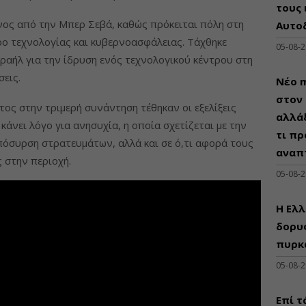
τους 
νος από την Μπερ Σεβά, καθώς πρόκειται πόλη στη
Αυτο
τρο τεχνολογίας και κυβερνοασφάλειας. Τάχθηκε
05-08-
σραήλ για την ίδρυση ενός τεχνολογικού κέντρου στη
σεις.
Νέο m
στον 
τος στην τριμερή συνάντηση τέθηκαν οι εξελίξεις
αλλάξ
άνει λόγο για ανησυχία, η οποία σχετίζεται με την
τι πρ
συρση στρατευμάτων, αλλά και σε ό,τι αφορά τους
αναπ
 στην περιοχή.
05-08-
Η Ελλ
δορυφ
πυρκ
05-08-
Επί τ