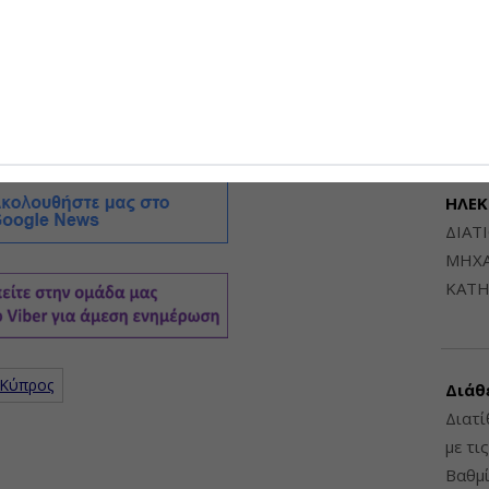
αν, ο οποίος συμμετείχε στις εργασίες της
Μηχαν
 κ. Τσίπρα, στη Σύνοδο της Κρήτης είναι πιθανό να
Β', Β
 των ΗΠΑ.
6948
ΔΙΑΤ
ΗΛΕ
ΔΙΑΤ
ΜΗΧΑ
ΚΑΤΗ
Κύπρος
Διάθ
Διατί
με τι
Βαθμί