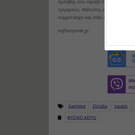
πρέσβης στο Ισραήλ Ντέιβιντ Φρίντμ
τριμερούς. Μάλιστα, σύμφωνα με τον
συμμετάσχει και πάλι αξιωματούχος
naftemporiki.gr
EastMed
Ελλάδα
Ισραήλ
ΦΥΣΙΚΟ ΑΕΡΙΟ