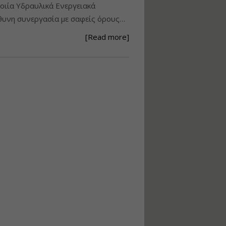
ιία Υδραυλικά Ενεργειακά
Ανάθεση – Εκτέλεση –
υνη συνεργασία με σαφείς όρους…
Επίβλεψη Δημοσίων
Έργων με τον
[Read more]
Ν.4782/2021
Εισηγητής:
Ζήσης Παπασταμάτης
Τιμή από: €220.00
Διάρκεια: 18 ώρες
Σχεδιασμός, μελέτη
και τεχνική
υλοποίηση
φωτοβολταϊκών
συστημάτων για
αυτοπαραγωγή (Net-
metering)
Εισηγητής:
Νικόλαος Παπαναστασίου
Τιμή από: €215.00
Διάρκεια: 16 ώρες