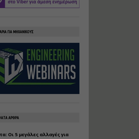
υλοποίηση
φωτοβολταϊκών
συστημάτων για
αυτοπαραγωγή (Net-
Billing)
ΑΡΙΑ ΓΙΑ ΜΗΧΑΝΙΚΟΥΣ
Εισηγητής:
Νικόλαος Παπαναστασίου
Τιμή από: €230.00
Διάρκεια: 16 ώρες
Αρχιτεκτονικός
Σχεδιασμός με το
Rhinoceros
Εισηγητής:
Κυριάκος Γολέμης
Τιμή από: €275.00
Διάρκεια: 18 ώρες
ΑΤΑ ΑΡΘΡΑ
τα: Οι 5 μεγάλες αλλαγές για
Σχεδιασμός και