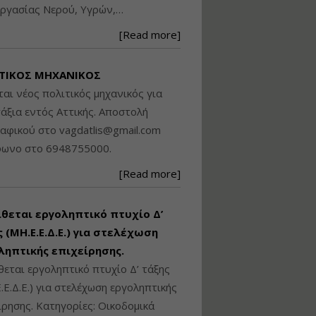
ργασίας Νερού, Υγρών,…
Βασικά στοιχεία
τεχνολογίας
[Read more]
φωτισμού LED και
ανάλυση Συστημάτων
Διαχείρισης
ΤΙΚΟΣ ΜΗΧΑΝΙΚΟΣ
Φωτισμού
ται νέος πολιτικός μηχανικός για
Εισηγητής:
Στέφανος Τουλόγλου
άξια εντός Αττικής. Αποστολή
Τιμή από: €190.00
ραφικού στο
vagdatlis@gmail.com
Διάρκεια: 12 ώρες
φωνο στο 6948755000.
[Read more]
Εκπόνηση Τοπικών και
Ειδικών Πολεοδομικών
Σχεδίων (ΤΠΣ και ΕΠΣ)
ίθεται εργοληπτικό πτυχίο Δ’
 (ΜΗ.Ε.Ε.Δ.Ε.) για στελέχωση
ληπτικής επιχείρησης.
Εισηγητής:
Λάμπρος Κίσσας
θεται εργοληπτικό πτυχίο Δ’ τάξης
Τιμή από: €130.00
.Ε.Δ.Ε.) για στελέχωση εργοληπτικής
Διάρκεια: 6 ώρες
ίρησης. Κατηγορίες: Οικοδομικά