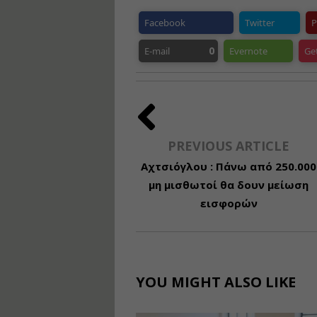
Facebook
Twitter
P
0
E-mail
Evernote
Ge
PREVIOUS ARTICLE
Αχτσιόγλου : Πάνω από 250.000
μη μισθωτοί θα δουν μείωση
εισφορών
YOU MIGHT ALSO LIKE