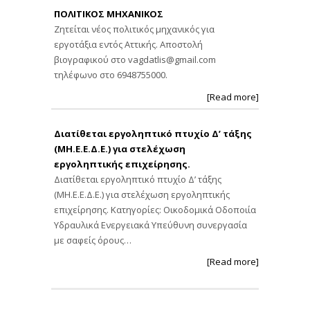
ΠΟΛΙΤΙΚΟΣ ΜΗΧΑΝΙΚΟΣ
Ζητείται νέος πολιτικός μηχανικός για
εργοτάξια εντός Αττικής. Αποστολή
βιογραφικού στο
vagdatlis@gmail.com
τηλέφωνο στο 6948755000.
[Read more]
Διατίθεται εργοληπτικό πτυχίο Δ’ τάξης
(ΜΗ.Ε.Ε.Δ.Ε.) για στελέχωση
εργοληπτικής επιχείρησης.
Διατίθεται εργοληπτικό πτυχίο Δ’ τάξης
(ΜΗ.Ε.Ε.Δ.Ε.) για στελέχωση εργοληπτικής
επιχείρησης. Κατηγορίες: Οικοδομικά Οδοποιία
Υδραυλικά Ενεργειακά Υπεύθυνη συνεργασία
με σαφείς όρους…
[Read more]