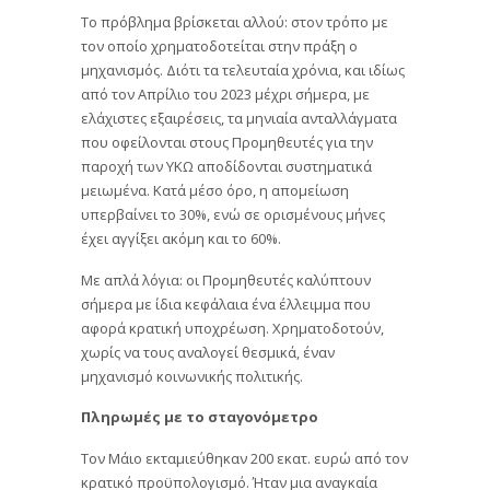
Το πρόβλημα βρίσκεται αλλού: στον τρόπο με
τον οποίο χρηματοδοτείται στην πράξη ο
μηχανισμός. Διότι τα τελευταία χρόνια, και ιδίως
από τον Απρίλιο του 2023 μέχρι σήμερα, με
ελάχιστες εξαιρέσεις, τα μηνιαία ανταλλάγματα
που οφείλονται στους Προμηθευτές για την
παροχή των ΥΚΩ αποδίδονται συστηματικά
μειωμένα. Κατά μέσο όρο, η απομείωση
υπερβαίνει το 30%, ενώ σε ορισμένους μήνες
έχει αγγίξει ακόμη και το 60%.
Με απλά λόγια: οι Προμηθευτές καλύπτουν
σήμερα με ίδια κεφάλαια ένα έλλειμμα που
αφορά κρατική υποχρέωση. Χρηματοδοτούν,
χωρίς να τους αναλογεί θεσμικά, έναν
μηχανισμό κοινωνικής πολιτικής.
Πληρωμές με το σταγονόμετρο
Τον Μάιο εκταμιεύθηκαν 200 εκατ. ευρώ από τον
κρατικό προϋπολογισμό. Ήταν μια αναγκαία