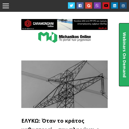

Webinars On Demand
ΕΛΥΚΩ: Όταν το κράτος