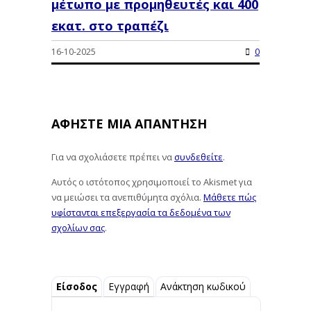
μέτωπο με προμηθευτές και 400
εκατ. στο τραπέζι
16-10-2025
0
ΑΦΉΣΤΕ ΜΙΑ ΑΠΆΝΤΗΣΗ
Για να σχολιάσετε πρέπει να
συνδεθείτε
.
Αυτός ο ιστότοπος χρησιμοποιεί το Akismet για
να μειώσει τα ανεπιθύμητα σχόλια.
Μάθετε πώς
υφίστανται επεξεργασία τα δεδομένα των
σχολίων σας
.
Είσοδος
Εγγραφή
Ανάκτηση κωδικού