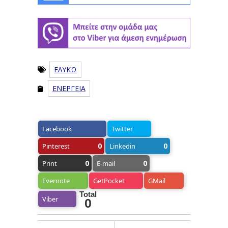
ΕΛΥΚΩ
ΕΝΕΡΓΕΙΑ
Facebook
Twitter
0
0
Pinterest
Linkedin
0
0
Print
E-mail
Evernote
GetPocket
GMail
Total
Viber
0