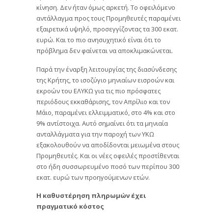
κίνηση. Δεν ήταν όμως αρκετή. Το οφειλόμενο
αντάλλαγμα προς τους Προμηθευτές παραμένει
εξαιρετικά υψηλό, προσεγγίζοντας τα 300 εκατ.
ευρώ. Και το πιο ανησυχητικό είναι ότι το
πρόβλημα δεν φαίνεται να αποκλιμακώνεται.
Παρά την έναρξη λειτουργίας της διασύνδεσης
της Κρήτης, το ισοζύγιο μηνιαίων εισροών και
εκροών του ΕΛΥΚΩ για τις πιο πρόσφατες
περιόδους εκκαθάρισης, τον Απρίλιο και τον
Μάιο, παραμένει ελλειμματικό, στο 4% και στο
9% αντίστοιχα. Αυτό σημαίνει ότι τα μηνιαία
ανταλλάγματα για την παροχή των ΥΚΩ
εξακολουθούν να αποδίδονται μειωμένα στους
Προμηθευτές. Και οι νέες οφειλές προστίθενται
στο ήδη συσσωρευμένο ποσό των περίπου 300
εκατ. ευρώ των προηγούμενων ετών.
Η καθυστέρηση πληρωμών έχει
πραγματικό κόστος