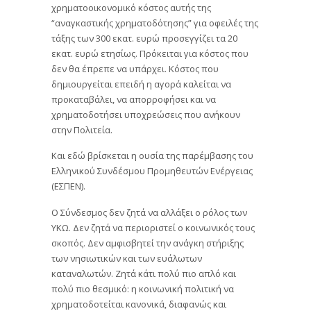
χρηματοοικονομικό κόστος αυτής της
“αναγκαστικής χρηματοδότησης” για οφειλές της
τάξης των 300 εκατ. ευρώ προσεγγίζει τα 20
εκατ. ευρώ ετησίως. Πρόκειται για κόστος που
δεν θα έπρεπε να υπάρχει. Κόστος που
δημιουργείται επειδή η αγορά καλείται να
προκαταβάλει, να απορροφήσει και να
χρηματοδοτήσει υποχρεώσεις που ανήκουν
στην Πολιτεία.
Και εδώ βρίσκεται η ουσία της παρέμβασης του
Ελληνικού Συνδέσμου Προμηθευτών Ενέργειας
(ΕΣΠΕΝ).
Ο Σύνδεσμος δεν ζητά να αλλάξει ο ρόλος των
ΥΚΩ. Δεν ζητά να περιοριστεί ο κοινωνικός τους
σκοπός. Δεν αμφισβητεί την ανάγκη στήριξης
των νησιωτικών και των ευάλωτων
καταναλωτών. Ζητά κάτι πολύ πιο απλό και
πολύ πιο θεσμικό: η κοινωνική πολιτική να
χρηματοδοτείται κανονικά, διαφανώς και