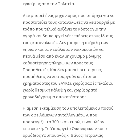
εγκαίρως από την Πολιτεία.
Δεν μπορεί ένας μηχανισμός που υπάρχει για να
προστατεύει τους καταναλωτές να λειτουργεί με
τρόπο που τελικά αυξάνει το κόστος για την
αγορά και δημιουργεί νέες πιέσεις στους ίδιους
τους καταναλωτές. Δεν μπορεί η στήριξη των
νησιών και των ευάλωτων νοικοκυριών να
περνά μέσα από έναν μηχανισμό μόνιμης
καθυστέρησης πληρωμών προς τους
Προμηθευτές. Και δεν μπορεί οι εταιρείες
προμήθειας να λειτουργούν ως άτυποι
χρηματοδότες του ΕΛΥΚΩ, χωρίς σαφές πλαίσιο,
χωρίς θεσμική κάλυψη και χωρίς ορατό
χρονοδιάγραμμα αποκατάστασης.
Η άμεση εκταμίευση του υπολειπόμενου ποσού
των οφειλόμενων ανταλλαγμάτων, που
προσεγγίζει τα 300 εκατ. ευρώ, είναι πλέον
επιτακτική. Το Υπουργείο Οικονομικών και ο
αρμόδιος Υφυπουργός κ. Θάνος Πετραλιάς