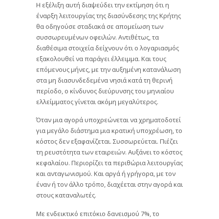
Η εξέλιξη αυτή διαψεύδει την εκτίμηση ότι η
έναρξη λειτουργίας της διασύνδεσης της Κρήτης
θα οδηγούσε σταδιακά σε απομείωση των
συσσωρευμένων οφειλών. Αντιθέτως, τα
διαθέσιμα στοιχεία δείχνουν ότι ο λογαριασμός
εξακολουθεί να παράγει έλλειμμα. Και τους
επόμενους μήνες, με την αυξημένη κατανάλωση
στα μη διασυνδεδεμένα νησιά κατά τη θερινή
περίοδο, ο κίνδυνος διεύρυνσης του μηνιαίου
ελλείμματος γίνεται ακόμη μεγαλύτερος.
Όταν μια αγορά υποχρεώνεται να χρηματοδοτεί
για μεγάλο διάστημα μια κρατική υποχρέωση, το
κόστος δεν εξαφανίζεται. Συσσωρεύεται. Πιέζει
τη ρευστότητα των εταιρειών. Αυξάνει το κόστος
κεφαλαίου. Περιορίζει τα περιθώρια λειτουργίας
και ανταγωνισμού. Και αργά ή γρήγορα, με τον
έναν ή τον άλλο τρόπο, διαχέεται στην αγορά και
στους καταναλωτές.
Με ενδεικτικό επιτόκιο δανεισμού 7%, το