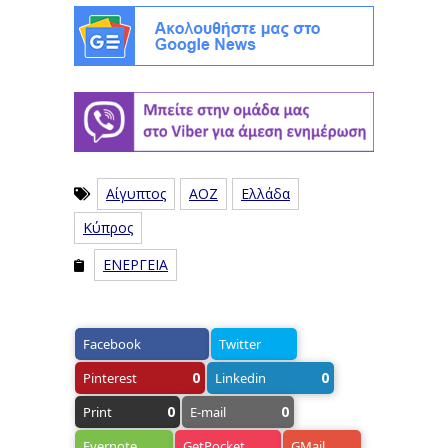
Αίγυπτος
ΑΟΖ
Ελλάδα
Κύπρος
ΕΝΕΡΓΕΙΑ
Facebook
Twitter
0
0
Pinterest
Linkedin
0
0
Print
E-mail
Evernote
GetPocket
GMail