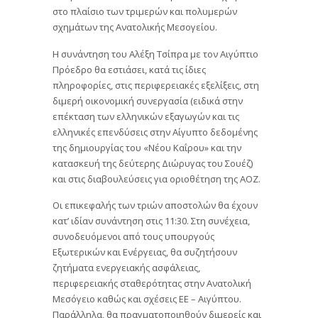
στο πλαίσιο των τριμερών και πολυμερών
σχημάτων της Ανατολικής Μεσογείου.
Η συνάντηση του Αλέξη Τσίπρα με τον Αιγύπτιο
Πρόεδρο θα εστιάσει, κατά τις ίδιες
πληροφορίες, στις περιφερειακές εξελίξεις, στη
διμερή οικονομική συνεργασία (ειδικά στην
επέκταση των ελληνικών εξαγωγών και τις
ελληνικές επενδύσεις στην Αίγυπτο δεδομένης
της δημιουργίας του «Νέου Καΐρου» και την
κατασκευή της δεύτερης Διώρυγας του Σουέζ)
και στις διαβουλεύσεις για οριοθέτηση της ΑΟΖ.
Οι επικεφαλής των τριών αποστολών θα έχουν
κατ’ ιδίαν συνάντηση στις 11:30. Στη συνέχεια,
συνοδευόμενοι από τους υπουργούς
Εξωτερικών και Ενέργειας, θα συζητήσουν
ζητήματα ενεργειακής ασφάλειας,
περιφερειακής σταθερότητας στην Ανατολική
Μεσόγειο καθώς και σχέσεις ΕΕ – Αιγύπτου.
Παράλληλα, θα πραγματοποιηθούν διμερείς και