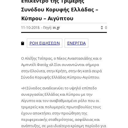
επίκεντρο της Τριμερής
Συνόδου Κορυφής Ελλάδας –
Κύπρου – Αιγύπτου
11-10-2018 - Πηγή:
in.gr
0
ΡΟΗ ΕΙΔΗΣΕΩΝ
ΕΝΕΡΓΕΙΑ
Ο Αλέξης Τσίπρας, ο Νίκος Αναστασιάδης και ο
Αμπντέλ Φατάχ αλ Σίσι συναντώνται σήμερα
στην Ελούντα, στην Κρήτη, στην 6η κατά σειρά
Σύνοδο Κορυφής Ελλάδας-Κύπρου-Αιγύπτου.
«Η Σύνοδος αναδεικνύει το υψηλό επίπεδο
συνεργασίας Ελλάδας και Κύπρου με την
Αίγυπτο και τον αναβαθμισμένο ρόλο που οι
τριμερείς και πολυμερείς πρωτοβουλίες τους
έχουν αποκτήσει στην προώθηση της
περιφερειακής σταθερότητας, ασφάλειας και
ανάπτυξης, σε μια ιδιαίτερα κρίσιμη περίοδο για