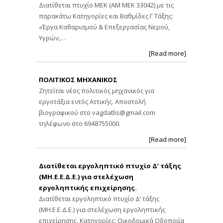
Διατίθεται πτυχίο ΜΕΚ (ΑΜ ΜΕΚ 33042) με τις
παρακάτω Κατηγορίες και Βαθμίδες Γ Τάξης:
«Έργα Καθαρισμού & Επεξεργασίας Νερού,
Υγρών,…
[Read more]
ΠΟΛΙΤΙΚΟΣ ΜΗΧΑΝΙΚΟΣ
Ζητείται νέος πολιτικός μηχανικός για
εργοτάξια εντός Αττικής. Αποστολή
βιογραφικού στο
vagdatlis@gmail.com
τηλέφωνο στο 6948755000.
[Read more]
Διατίθεται εργοληπτικό πτυχίο Δ’ τάξης
(ΜΗ.Ε.Ε.Δ.Ε.) για στελέχωση
εργοληπτικής επιχείρησης.
Διατίθεται εργοληπτικό πτυχίο Δ’ τάξης
(ΜΗ.Ε.Ε.Δ.Ε.) για στελέχωση εργοληπτικής
επιχείρησης. Κατηγορίες: Οικοδομικά Οδοποιία