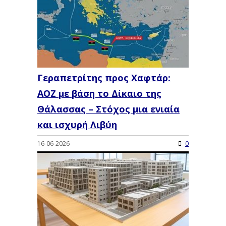
Γεραπετρίτης προς Χαφτάρ:
ΑΟΖ με βάση το Δίκαιο της
Θάλασσας – Στόχος μια ενιαία
και ισχυρή Λιβύη
16-06-2026
0