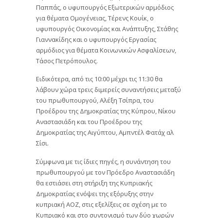
Παππάς, ο υφυπουργός Εξωτερικών αρμόδιος
για θέματα Ομογένειας, Τέρενς Κουίκ, ο
υφυπουργός Οικονομίας και Ανάπτυξης, Στάθης
Γιαννακίδης και ο υφυπουργός Εργασίας
αρμόδιος για θέματα Κοινωνικών Ασφαλίσεων,
Τάσος Πετρόπουλος.
Ειδικότερα, από τις 10:00 μέχρι τις 11:30 θα
λάβουν χώρα τρεις διμερείς συναντήσεις μεταξύ
του πρωθυπουργού, Αλέξη Τσίπρα, του
Προέδρου της Δημοκρατίας της Κύπρου, Νίκου
Αναστασιάδη και του Προέδρου της
Δημοκρατίας της Αιγύπτου, Αμπντέλ Φατάχ αλ
Σίσι.
Σύμφωνα με τις ίδιες πηγές, η συνάντηση του
πρωθυπουργού με τον Πρόεδρο Αναστασιάδη
θα εστιάσει στη στήριξη της Κυπριακής
Δημοκρατίας ενόψει της εξόρυξης στην
κυπριακή ΑΟΖ, στις εξελίξεις σε σχέση με το
Κυπριακό και στο συντονισμό των δύο χωρών