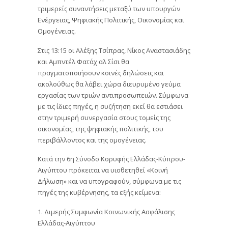
τριμερείς συναντήσεις μεταξύ των υπουργών
Ενέργειας, Ψηφιακής Πολιτικής, Οικονομίας και
Ομογένειας.
Στις 13:15 οι Αλέξης Τσίπρας, Νίκος Αναστασιάδης
και Αμπντέλ Φατάχ αλ Σίσι θα
πραγματοποιήσουν κοινές δηλώσεις και
ακολούθως θα λάβει χώρα διευρυμένο γεύμα
εργασίας των τριών αντιπροσωπειών. Σύμφωνα
με τις ίδιες πηγές, η συζήτηση εκεί θα εστιάσει
στην τριμερή συνεργασία στους τομείς της
οικονομίας, της ψηφιακής πολιτικής, του
περιβάλλοντος και της ομογένειας.
Κατά την 6η Σύνοδο Κορυφής Ελλάδας-Κύπρου-
Αιγύπτου πρόκειται να υιοθετηθεί «Κοινή
Δήλωση» και να υπογραφούν, σύμφωνα με τις
πηγές της κυβέρνησης, τα εξής κείμενα:
1. Διμερής Συμφωνία Κοινωνικής Ασφάλισης
Ελλάδας-Αιγύπτου