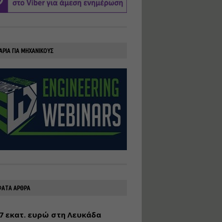
υλοποίηση
φωτοβολταϊκών
συστημάτων για
αυτοπαραγωγή (Net-
Billing)
ΑΡΙΑ ΓΙΑ ΜΗΧΑΝΙΚΟΥΣ
Εισηγητής:
Νικόλαος Παπαναστασίου
Τιμή από: €230.00
Διάρκεια: 16 ώρες
Αρχιτεκτονικός
Σχεδιασμός με το
Rhinoceros
Εισηγητής:
Κυριάκος Γολέμης
Τιμή από: €275.00
Διάρκεια: 18 ώρες
ΑΤΑ ΑΡΘΡΑ
7 εκατ. ευρώ στη Λευκάδα
Σχεδιασμός και