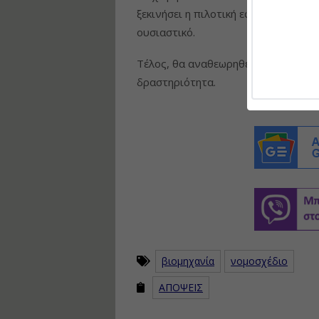
ξεκινήσει η πιλοτική εφαρμογή του ν
ουσιαστικό.
Τέλος, θα αναθεωρηθεί το καθεστώς
δραστηριότητα.
βιομηχανία
νομοσχέδιο
ΑΠΟΨΕΙΣ