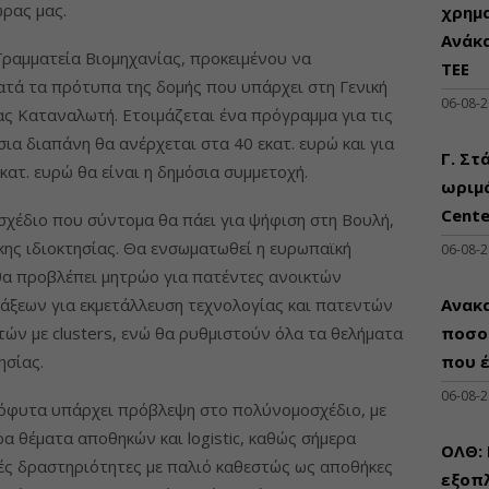
ρας μας.
χρημ
Ανάκ
Γραμματεία Βιομηχανίας, προκειμένου να
ΤΕΕ
τά τα πρότυπα της δομής που υπάρχει στη Γενική
06-08-
ς Καταναλωτή. Ετοιμάζεται ένα πρόγραμμα για τις
ια διαπάνη θα ανέρχεται στα 40 εκατ. ευρώ και για
Γ. Στ
κατ. ευρώ θα είναι η δημόσια συμμετοχή.
ωριμά
Cente
σχέδιο που σύντομα θα πάει για ψήφιση στη Βουλή,
κης ιδιοκτησίας. Θα ενσωματωθεί η ευρωπαϊκή
06-08-
θα προβλέπει μητρώο για πατέντες ανοικτών
άξεων για εκμετάλλευση τεχνολογίας και πατεντών
Ανακα
τών με clusters, ενώ θα ρυθμιστούν όλα τα θελήματα
ποσο
ησίας.
που 
06-08-
νόφυτα υπάρχει πρόβλεψη στο πολύνομοσχέδιο, με
α θέματα αποθηκών και logistic, καθώς σήμερα
ΟΛΘ:
κές δραστηριότητες με παλιό καθεστώς ως αποθήκες
εξοπλ