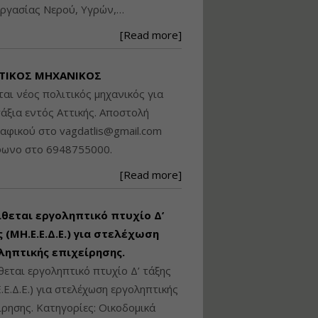
ργασίας Νερού, Υγρών,…
Βασικά στοιχεία
τεχνολογίας
[Read more]
φωτισμού LED και
ανάλυση Συστημάτων
Διαχείρισης
ΤΙΚΟΣ ΜΗΧΑΝΙΚΟΣ
Φωτισμού
ται νέος πολιτικός μηχανικός για
Εισηγητής:
Στέφανος Τουλόγλου
άξια εντός Αττικής. Αποστολή
Τιμή από: €190.00
ραφικού στο
vagdatlis@gmail.com
Διάρκεια: 12 ώρες
φωνο στο 6948755000.
[Read more]
Εκπόνηση Τοπικών και
Ειδικών Πολεοδομικών
Σχεδίων (ΤΠΣ και ΕΠΣ)
ίθεται εργοληπτικό πτυχίο Δ’
 (ΜΗ.Ε.Ε.Δ.Ε.) για στελέχωση
ληπτικής επιχείρησης.
Εισηγητής:
Λάμπρος Κίσσας
θεται εργοληπτικό πτυχίο Δ’ τάξης
Τιμή από: €130.00
.Ε.Δ.Ε.) για στελέχωση εργοληπτικής
Διάρκεια: 6 ώρες
ίρησης. Κατηγορίες: Οικοδομικά