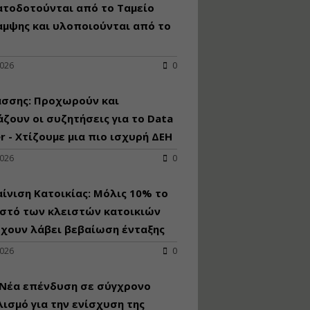
κατασκευή
ατοδοτούνται από το Ταμείο
κoλυμβητικής
αμψης και υλοποιούνται από το
υδατοδεξαμενής
Εισηγητής:
Χρήστος Ροδόπουλος
2026
0
Τιμή από: €230.00
Διάρκεια: 14 ώρες
άσσης: Προχωρούν και
ζουν οι συζητήσεις για το Data
r - Χτίζουμε μια πιο ισχυρή ΔΕΗ
Διαδικασία
αδειοδότησης και
2026
0
έκδοσης
πιστοποιητικού
κατάταξης
ίνιση Κατοικίας: Μόλις 10% το
τουριστικών μονάδων
στό των κλειστών κατοικιών
Εισηγητές:
έχουν λάβει βεβαίωση ένταξης
Γραμματή Μπακλατσή
Νικόλαος Σαρούκος
2026
0
Τιμή από: €145.00
Διάρκεια: 8 ώρες
 Νέα επένδυση σε σύγχρονο
ισμό για την ενίσχυση της