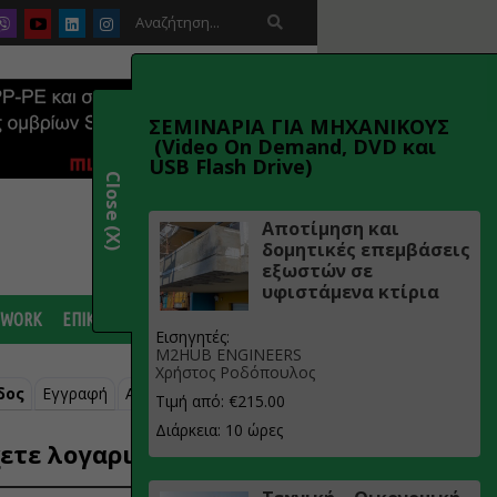

ΣΕΜΙΝΑΡΙΑ ΓΙΑ ΜΗΧΑΝΙΚΟΥΣ
(Video On Demand, DVD και
USB Flash Drive)
Close (X)
Αποτίμηση και
δομητικές επεμβάσεις
εξωστών σε
υφιστάμενα κτίρια
 WORK
ΕΠΙΚΟΙΝΩΝΙΑ
Εισηγητές:
M2HUB ENGINEERS
Χρήστος Ροδόπουλος
δος
Εγγραφή
Ανάκτηση κωδικού
Τιμή από: €215.00
Διάρκεια: 10 ώρες
ετε λογαριασμό;