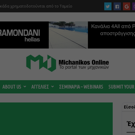
 ωριμάζουν οι συζητήσεις για το Data
 ισχυρή ΔΕΗ
ABOUT US
ΑΓΓΕΛΙΕΣ
ΣΕΜΙΝΑΡΙΑ – WEBINARS
SUBMIT YOUR
Είσο
Έχ