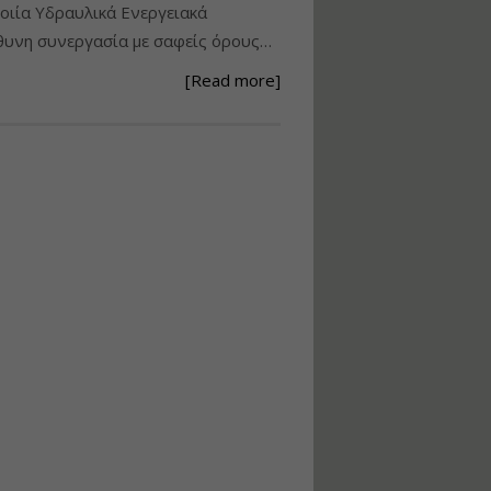
ιία Υδραυλικά Ενεργειακά
Ανάθεση – Εκτέλεση –
υνη συνεργασία με σαφείς όρους…
Επίβλεψη Δημοσίων
Έργων με τον
[Read more]
Ν.4782/2021
Εισηγητής:
Ζήσης Παπασταμάτης
Τιμή από: €220.00
Διάρκεια: 18 ώρες
Σχεδιασμός, μελέτη
και τεχνική
υλοποίηση
φωτοβολταϊκών
συστημάτων για
αυτοπαραγωγή (Net-
metering)
Εισηγητής:
Νικόλαος Παπαναστασίου
Τιμή από: €215.00
Διάρκεια: 16 ώρες