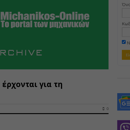
Όνο
Κωδ
Ν
 έρχονται για τη
0