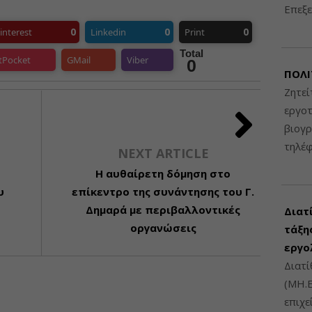
Επεξε
0
0
0
interest
Linkedin
Print
Total
tPocket
GMail
Viber
0
ΠΟΛΙ
Ζητεί
εργοτ
βιογ
τηλέ
NEXT ARTICLE
Η αυθαίρετη δόμηση στο
υ
επίκεντρο της συνάντησης του Γ.
Δημαρά με περιβαλλοντικές
Διατ
οργανώσεις
τάξης
εργο
Διατί
(ΜΗ.Ε
επιχε