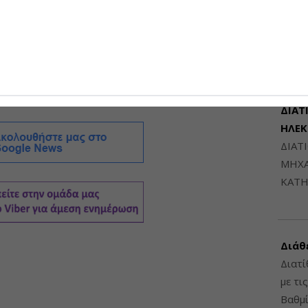
Μηχαν
έου πλαισίου που έχει στόχο να είναι απλό και
Β', Β
6948
 κατάταξης οχλήσεων για την επιχειρηματική
ΔΙΑΤ
ΗΛΕ
ΔΙΑΤ
ΜΗΧΑ
ΚΑΤΗ
Διάθ
Διατί
με τι
Βαθμί