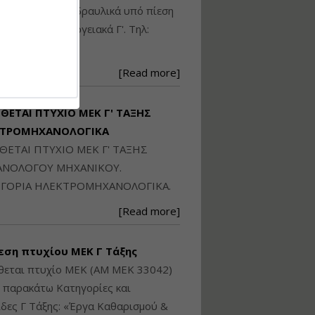
Ηλεκτρονική
ικού: Η/Μ Γ', Υδραυλικά υπό πίεση
Ταυτότητα Κτιρίου/
Αυτοτελούς
ιομηχανικά - Ενεργειακά Γ'. Τηλ:
Διηρημένης
250871
ιδιοκτησίας – Θεωρία
και Πράξη (2024)
[Read more]
Εισηγήτρια:
Αναστασία Μητρακάκη
Τιμή από: €140.00
ΙΘΕΤΑΙ ΠΤΥΧΙΟ ΜΕΚ Γ' ΤΑΞΗΣ
Διάρκεια: 6 ώρες
ΚΤΡΟΜΗΧΑΝΟΛΟΓΙΚΑ
ΙΘΕΤΑΙ ΠΤΥΧΙΟ ΜΕΚ Γ' ΤΑΞΗΣ
Εφαρμογή
ΝΟΛΟΓΟΥ ΜΗΧΑΝΙΚΟΥ.
Πολεοδομικού
ΓΟΡΙΑ ΗΛΕΚΤΡΟΜΗΧΑΝΟΛΟΓΙΚΑ.
Σχεδιασμού Εντός
Ορίων Πόλεων και
[Read more]
Οικισμών και Εκτός
Σχεδίου Δόμησης
εση πτυχίου ΜΕΚ Γ Τάξης
Εισηγήτρια:
Γραμματή Μπακλατσή
θεται πτυχίο ΜΕΚ (ΑΜ ΜΕΚ 33042)
Τιμή από: €145.00
ς παρακάτω Κατηγορίες και
Διάρκεια: 8 ώρες
δες Γ Τάξης: «Έργα Καθαρισμού &