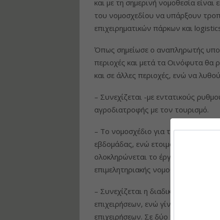
και με τη σημερινή νομοθεσία είναι 
του νομοσχεδίου να υπάρξουν τροπο
επιχειρηματικών πάρκων και logisti
Όπως σημείωσε ο αναπληρωτής υπου
περιοχές και μετά τα Οινόφυτα θα ρ
και σε άλλες περιοχές, ενώ να λυθο
– Συνεχίζεται -με εντατικούς ρυθμ
αγροδιατροφής με τον τουρισμό.
– Το νομοσχέδιο για τους μετασχημ
εβδομάδας, ενώ ετοιμάζεται το πλαί
ολοκληρώνεται το έργο της νομοπα
επιμελητηριακής νομοθεσίας.
– Συνεχίζεται η διαδικασία απλοποί
επιχειρήσεων, ενώ γίνεται συγκεκρι
επιχειρήσεων. Σε δύο τομείς, στα τ