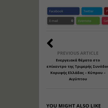
Facebook
Twitter
P
0
E-mail
Evernote
Ge
PREVIOUS ARTICLE
Ενεργειακά θέματα στο
επίκεντρο της Τριμερής Συνόδο
Κορυφής Ελλάδας – Κύπρου –
Αιγύπτου
YOU MIGHT ALSO LIKE