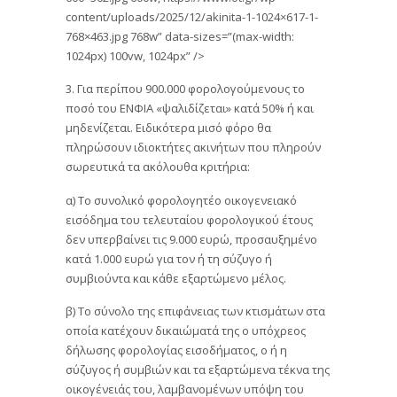
content/uploads/2025/12/akinita-1-1024×617-1-
768×463.jpg 768w” data-sizes=”(max-width:
1024px) 100vw, 1024px” />
3. Για περίπου 900.000 φορολογούμενους το
ποσό του ΕΝΦΙΑ «ψαλιδίζεται» κατά 50% ή και
μηδενίζεται. Ειδικότερα μισό φόρο θα
πληρώσουν ιδιοκτήτες ακινήτων που πληρούν
σωρευτικά τα ακόλουθα κριτήρια:
α) Το συνολικό φορολογητέο οικογενειακό
εισόδημα του τελευταίου φορολογικού έτους
δεν υπερβαίνει τις 9.000 ευρώ, προσαυξημένο
κατά 1.000 ευρώ για τον ή τη σύζυγο ή
συμβιούντα και κάθε εξαρτώμενο μέλος.
β) Το σύνολο της επιφάνειας των κτισμάτων στα
οποία κατέχουν δικαιώματά της ο υπόχρεος
δήλωσης φορολογίας εισοδήματος, ο ή η
σύζυγος ή συμβιών και τα εξαρτώμενα τέκνα της
οικογένειάς του, λαμβανομένων υπόψη του