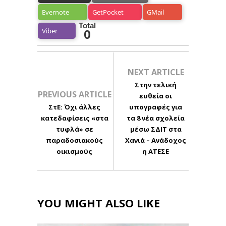
Evernote
GetPocket
GMail
Total
Viber
0
NEXT ARTICLE
Στην τελική
PREVIOUS ARTICLE
ευθεία οι
ΣτΕ: Όχι άλλες
υπογραφές για
κατεδαφίσεις «στα
τα 8 νέα σχολεία
τυφλά» σε
μέσω ΣΔΙΤ στα
παραδοσιακούς
Χανιά – Ανάδοχος
οικισμούς
η ΑΤΕΣΕ
YOU MIGHT ALSO LIKE