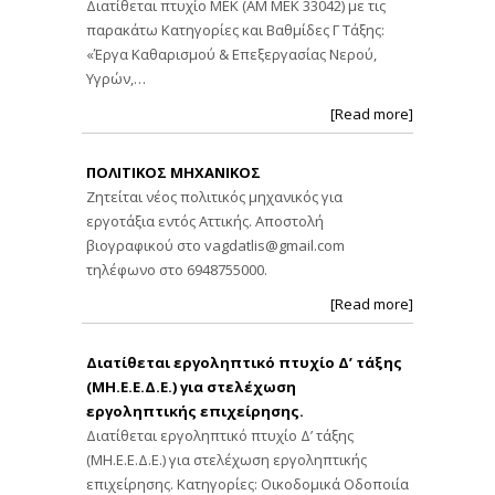
Διατίθεται πτυχίο ΜΕΚ (ΑΜ ΜΕΚ 33042) με τις
παρακάτω Κατηγορίες και Βαθμίδες Γ Τάξης:
«Έργα Καθαρισμού & Επεξεργασίας Νερού,
Υγρών,…
[Read more]
ΠΟΛΙΤΙΚΟΣ ΜΗΧΑΝΙΚΟΣ
Ζητείται νέος πολιτικός μηχανικός για
εργοτάξια εντός Αττικής. Αποστολή
βιογραφικού στο
vagdatlis@gmail.com
τηλέφωνο στο 6948755000.
[Read more]
Διατίθεται εργοληπτικό πτυχίο Δ’ τάξης
(ΜΗ.Ε.Ε.Δ.Ε.) για στελέχωση
εργοληπτικής επιχείρησης.
Διατίθεται εργοληπτικό πτυχίο Δ’ τάξης
(ΜΗ.Ε.Ε.Δ.Ε.) για στελέχωση εργοληπτικής
επιχείρησης. Κατηγορίες: Οικοδομικά Οδοποιία