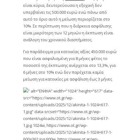
είναι κύρια, δευτερεύουσα η εξοχική δεν
υπερβαίνει τις 500.000 ευρώ ενώ πάνω από
αυτό το όριο αυτό η μείωση περιορίζεται στο
10%. Σε περίπτωση που η διάρκεια ασφάλισης
είναι μικρότερη των 12 μηνών η έκπτωση είναι
ανάλογη του χρονικού διαστήματος.
Για παράδειγμα για κατοικίας αξίας 450.000 ευρώ
που είναι ασφαλισμένη για 8 μήνες φέτος το
ποσοστό της έκπτωσης ανέρχεται στο 13,3%, για
6 μήνες στο 10% ενώ δεν παρέχεται καμία
μείωση για κατοικίες με ασφάλιση έως 3 μήνες
” alt=”ΕΝΦΙΑ” width=”1024″ height=”617″ data-
src=”https://www.ot.gr/wp-
content/uploads/2025/12/akinita-1-1024×617-
1.jpg” data-srcset=”https://www.ot.gr/wp-
content/uploads/2025/12/akinita-1-1024×617-
1.jpg 1024w, https://www.ot.gr/wp-
content/uploads/2025/12/akinita-1-1024×617-1-
600×362.jpg 600w, https://www.ot.gr/wp-