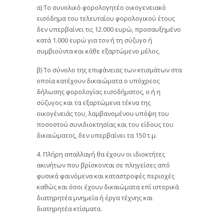
α) Το συνολικό φορολογητέο οικογενειακό
εισόδημα του τελευταίου φορολογικού έτους
δεν υπερβαίνει τις 12.000 ευρώ, προσαυξημένο
κατά 1.000 ευρώ για τον ή τη σύζυγο ή
συμβιούντα και κάθε εξαρτώμενο μέλος.
β) Το σύνολο της επιφάνειας των κτισμάτων στα
οποία κατέχουν δικαιώματα ο υπόχρεος
δήλωσης φορολογίας εισοδήματος, ο ή η
σύζυγος και τα εξαρτώμενα τέκνα της
οικογένειάς του, λαμβανομένου υπόψη του
ποσοστού συνιδιοκτησίας και του είδους του
δικαιώματος, δεν υπερβαίνει τα 150 τ.μ.
4. Πλήρη απαλλαγή θα έχουν οι ιδιοκτήτες
ακινήτων που βρίσκονται σε πληγείσες από
φυσικά φαινόμενα και καταστροφές περιοχές
καθώς και όσοι έχουν δικαιώματα επί ιστορικά
διατηρητέα μνημεία ή έργα τέχνης και
διατηρητέα κτίσματα.