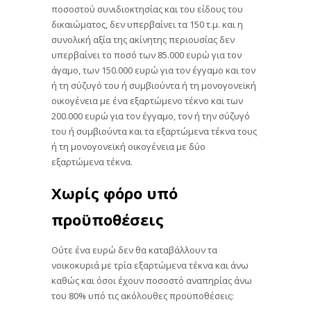
ποσοστού συνιδιοκτησίας και του είδους του
δικαιώματος, δεν υπερβαίνει τα 150 τ.μ. και η
συνολική αξία της ακίνητης περιουσίας δεν
υπερβαίνει το ποσό των 85.000 ευρώ για τον
άγαμο, των 150.000 ευρώ για τον έγγαμο και τον
ή τη σύζυγό του ή συμβιούντα ή τη μονογονεϊκή
οικογένεια με ένα εξαρτώμενο τέκνο και των
200.000 ευρώ για τον έγγαμο, τον ή την σύζυγό
του ή συμβιούντα και τα εξαρτώμενα τέκνα τους
ή τη μονογονεϊκή οικογένεια με δύο
εξαρτώμενα τέκνα.
Χωρίς φόρο υπό
προϋποθέσεις
Ούτε ένα ευρώ δεν θα καταβάλλουν τα
νοικοκυριά με τρία εξαρτώμενα τέκνα και άνω
καθώς και όσοι έχουν ποσοστό αναπηρίας άνω
του 80% υπό τις ακόλουθες προϋποθέσεις: