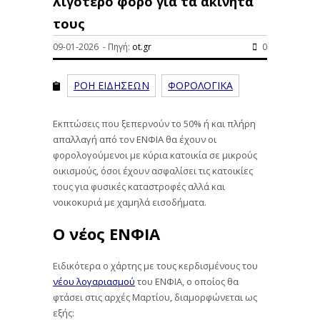
λιγότερο φόρο για τα ακίνητα
τους
09-01-2026 - Πηγή:
ot.gr
0
ΡΟΗ ΕΙΔΗΣΕΩΝ
ΦΟΡΟΛΟΓΙΚΑ
Εκπτώσεις που ξεπερνούν το 50% ή και πλήρη
απαλλαγή από τον ΕΝΦΙΑ θα έχουν οι
φορολογούμενοι με κύρια κατοικία σε μικρούς
οικισμούς, όσοι έχουν ασφαλίσει τις κατοικίες
τους για φυσικές καταστροφές αλλά και
νοικοκυριά με χαμηλά εισοδήματα.
Ο νέος ΕΝΦΙΑ
Ειδικότερα ο χάρτης με τους κερδισμένους του
νέου λογαριασμού
του ΕΝΦΙΑ, ο οποίος θα
φτάσει στις αρχές Μαρτίου, διαμορφώνεται ως
εξής: