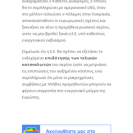
διαδραματίσει ο Κάθετος Διάδρομος, ο οποίος
θα το συμπληρώνει με αμερικανικό LNG, όταν
στο μέλλον τελειώσει ο πόλεμος στην Ουκρανία,
αποκατασταθούν οι ευρωρωσικές σχέσεις και
ξεκινήσει εκ νέου η προμήθεια ρωσικού αερίου,
ώστε να μην βρεθεί ξανά η Ε.Ε. υπό καθεστώς
ενεργειακού εκβιασμού.
Σημείωσε ότι η Ε.Ε. θα πρέπει να εξετάσει το
ενδεχόμενο
επιδότησης
των τελικών
καταναλωτών
του αερίου ώστε να μετριάσει
τις επιπτώσεις του αυξημένου κόστους, ενώ
συμπλήρωσε ότι μόνο οι μακροχρόνιες
συμβάσεις με πλήθος προμηθευτών μπορούν να
φέρουν ισορροπία στο ενεργειακό μείγμα της
Ευρώπης.