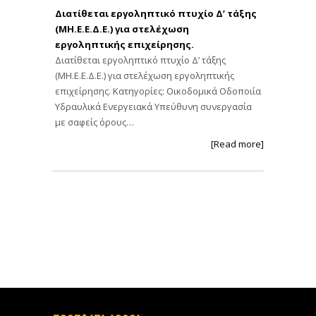
Διατίθεται εργοληπτικό πτυχίο Δ’ τάξης
(ΜΗ.Ε.Ε.Δ.Ε.) για στελέχωση
εργοληπτικής επιχείρησης.
Διατίθεται εργοληπτικό πτυχίο Δ’ τάξης
(ΜΗ.Ε.Ε.Δ.Ε.) για στελέχωση εργοληπτικής
επιχείρησης. Κατηγορίες: Οικοδομικά Οδοποιία
Υδραυλικά Ενεργειακά Υπεύθυνη συνεργασία
με σαφείς όρους…
[Read more]