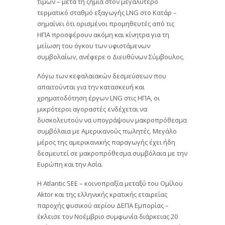
τιμών – μετά τη ζημιά στον μεγαλύτερο
τερματικό σταθμό εξαγωγής LNG στο Κατάρ –
σημαίνει ότι ορισμένοι προμηθευτές από τις
ΗΠΑ προσφέρουν ακόμη και κίνητρα για τη
μείωση του όγκου των υφιστάμενων
συμβολαίων, ανέφερε ο Διευθύνων Σύμβουλος.
Λόγω των κεφαλαιακών δεσμεύσεων που
απαιτούνται για την κατασκευή και
χρηματοδότηση έργων LNG στις ΗΠΑ, οι
μικρότεροι αγοραστές ενδέχεται να
δυσκολευτούν να υπογράψουν μακροπρόθεσμα
συμβόλαια με Αμερικανούς πωλητές. Μεγάλο
μέρος της αμερικανικής παραγωγής έχει ήδη
δεσμευτεί σε μακροπρόθεσμα συμβόλαια με την
Ευρώπη και την Ασία.
Η Atlantic SEE – κοινοπραξία μεταξύ του Ομίλου
Aktor και της ελληνικής κρατικής εταιρείας
παροχής φυσικού αερίου ΔΕΠΑ Εμπορίας –
έκλεισε τον Νοέμβριο συμφωνία διάρκειας 20