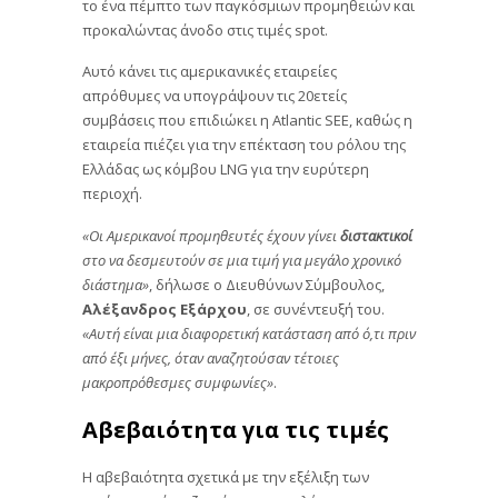
το ένα πέμπτο των παγκόσμιων προμηθειών και
προκαλώντας άνοδο στις τιμές spot.
Αυτό κάνει τις αμερικανικές εταιρείες
απρόθυμες να υπογράψουν τις 20ετείς
συμβάσεις που επιδιώκει η Atlantic SEE, καθώς η
εταιρεία πιέζει για την επέκταση του ρόλου της
Ελλάδας ως κόμβου LNG για την ευρύτερη
περιοχή.
«Οι Αμερικανοί προμηθευτές έχουν γίνει
διστακτικοί
στο να δεσμευτούν σε μια τιμή για μεγάλο χρονικό
διάστημα»
, δήλωσε ο Διευθύνων Σύμβουλος,
Αλέξανδρος
Εξάρχου
, σε συνέντευξή του.
«Αυτή είναι μια διαφορετική κατάσταση από ό,τι πριν
από έξι μήνες, όταν αναζητούσαν τέτοιες
μακροπρόθεσμες συμφωνίες»
.
Αβεβαιότητα για τις τιμές
Η αβεβαιότητα σχετικά με την εξέλιξη των