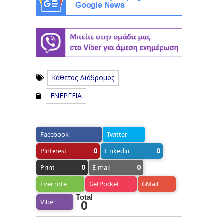
Κάθετος Διάδρομος
ΕΝΕΡΓΕΙΑ
Facebook
Twitter
0
0
Pinterest
Linkedin
0
0
Print
E-mail
Evernote
GetPocket
GMail
Total
Viber
0