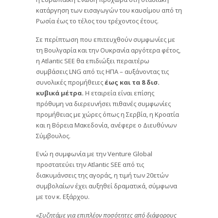
κατάργηση των εισαγωγών του καυσίμου από τη
Ρωσία έως το τέλος του τρέχοντος έτους.
Σε περίπτωση που επιτευχθούν συμφωνίες με
τη Βουλγαρία και την Ουκρανία αργότερα φέτος,
η Atlantic SEE θα επιδιώξει περαιτέρω
συμβάσεις LNG από τις ΗΠΑ – αυξάνοντας τις
συνολικές προμήθειες
έως και τα 8 δισ.
κυβικά μέτρα.
Η εταιρεία είναι επίσης
πρόθυμη να διερευνήσει πιθανές συμφωνίες
προμήθειας με χώρες όπως η Σερβία, η Κροατία
και η Βόρεια Μακεδονία, ανέφερε ο Διευθύνων
Σύμβουλος.
Ενώ η συμφωνία με την Venture Global
προστατεύει την Atlantic SEE από τις
διακυμάνσεις της αγοράς, η τιμή των 20ετών
συμβολαίων έχει αυξηθεί δραματικά, σύμφωνα
με τον κ. Εξάρχου.
«Συζητάμε για επιπλέον ποσότητες από διάφορους