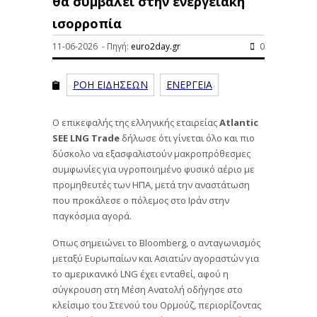
θα συμβάλει στην ενεργειακή
ισορροπία
11-06-2026 - Πηγή:
euro2day.gr
0
ΡΟΗ ΕΙΔΗΣΕΩΝ
ΕΝΕΡΓΕΙΑ
Ο επικεφαλής της ελληνικής εταιρείας
Atlantic
SEE LNG Trade
δήλωσε ότι γίνεται όλο και πιο
δύσκολο να εξασφαλιστούν μακροπρόθεσμες
συμφωνίες για υγροποιημένο φυσικό αέριο με
προμηθευτές των ΗΠΑ, μετά την αναστάτωση
που προκάλεσε ο πόλεμος στο Ιράν στην
παγκόσμια αγορά.
Οπως σημειώνει το Bloomberg, ο ανταγωνισμός
μεταξύ Ευρωπαίων και Ασιατών αγοραστών για
το αμερικανικό LNG έχει ενταθεί, αφού η
σύγκρουση στη Μέση Ανατολή οδήγησε στο
κλείσιμο του Στενού του Ορμούζ, περιορίζοντας