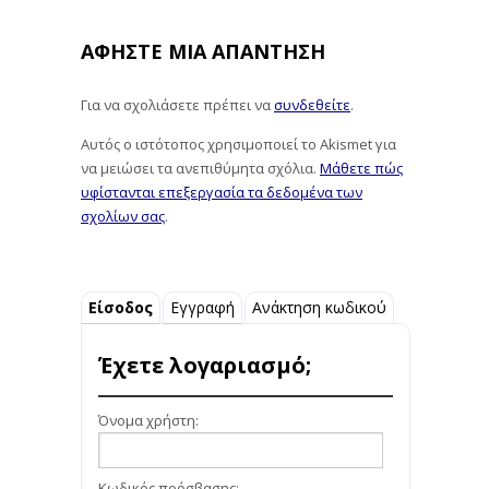
ΑΦΉΣΤΕ ΜΙΑ ΑΠΆΝΤΗΣΗ
Για να σχολιάσετε πρέπει να
συνδεθείτε
.
Αυτός ο ιστότοπος χρησιμοποιεί το Akismet για
να μειώσει τα ανεπιθύμητα σχόλια.
Μάθετε πώς
υφίστανται επεξεργασία τα δεδομένα των
σχολίων σας
.
Είσοδος
Εγγραφή
Ανάκτηση κωδικού
Έχετε λογαριασμό;
Όνομα χρήστη:
Κωδικός πρόσβασης: