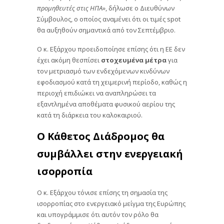
προμηθευτές στις ΗΠΑ»
, δήλωσε ο Διευθύνων
Σύμβουλος, ο οποίος αναμένει ότι οι τιμές spot
θα αυξηθούν σημαντικά από τον Σεπτέμβριο.
Ο κ. Εξάρχου προειδοποίησε επίσης ότι η ΕΕ δεν
έχει ακόμη θεσπίσει
στοχευμένα
μέτρα
για
τον μετριασμό των ενδεχόμενων κινδύνων
εφοδιασμού κατά τη χειμερινή περίοδο, καθώς η
περιοχή επιδιώκει να αναπληρώσει τα
εξαντλημένα αποθέματα φυσικού αερίου της
κατά τη διάρκεια του καλοκαιριού.
Ο Κάθετος Διάδρομος θα
συμβάλλει στην ενεργειακή
ισορροπία
Ο κ. Εξάρχου τόνισε επίσης τη σημασία της
ισορροπίας στο ενεργειακό μείγμα της Ευρώπης
και υπογράμμισε ότι αυτόν τον ρόλο θα