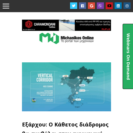

Webinars On Demand
Εξάρχου: O Κάθετος διάδρομος