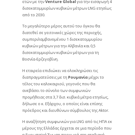
ετών με την
Venture
Global
για την εισαγωγή 4
δισεκατομμυρίων κυβικών μέτρων LNG ετησίως
από το 2030.
Το μεγαλύτερο μέρος αυτού του όγκου θα
διατεθεί σε γειτονικές χώρες της περιοχής,
συμπεριλαμβανομένου 1 δισεκατομμυρίου
κυβικών μέτρων για την Αλβανία και 0,5
δισεκατομμυρίων κυβικών μέτρων για τη
Βοσνία-Ερζεγοβίνη.
Η εταιρεία επιδιώκει να ολοκληρώσει τις
διαπραγματεύσεις με τη
Ρουμανία
μέχρι το
τέλος του καλοκαιριού, γεγονός που θα
ανεβάσει το σύνολο των συμφωνιών
προμήθειας στα 3,7 δισ. κυβικά μέτρα ετησίως,
δήλωσε ο κ. Εξάρχου, ο οποίος είναι επίσης
πρόεδρος και διευθύνων σύμβουλος της Aktor.
Η αναζήτηση συμφωνιών για LNG από τις ΗΠΑ εκ
μέρους της Ελλάδας έρχεται σε μια περίοδο που
η Ευρωπαϊκή Ένωση προχωρά στη σταδιακή