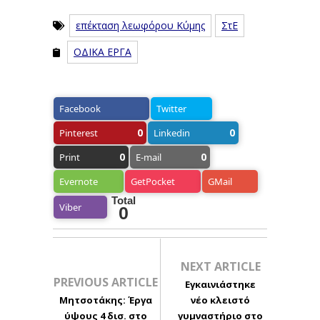
επέκταση λεωφόρου Κύμης
ΣτΕ
ΟΔΙΚΑ ΕΡΓΑ
Facebook
Twitter
0
0
Pinterest
Linkedin
0
0
Print
E-mail
Evernote
GetPocket
GMail
Total
Viber
0
NEXT ARTICLE
PREVIOUS ARTICLE
Εγκαινιάστηκε
Μητσοτάκης: Έργα
νέο κλειστό
ύψους 4 δισ. στο
γυμναστήριο στο