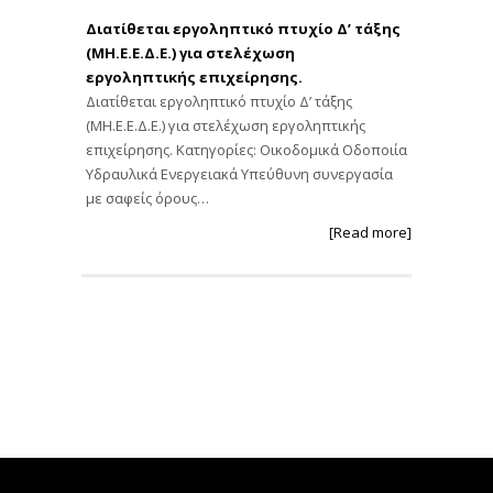
Διατίθεται εργοληπτικό πτυχίο Δ’ τάξης
(ΜΗ.Ε.Ε.Δ.Ε.) για στελέχωση
εργοληπτικής επιχείρησης.
Διατίθεται εργοληπτικό πτυχίο Δ’ τάξης
(ΜΗ.Ε.Ε.Δ.Ε.) για στελέχωση εργοληπτικής
επιχείρησης. Κατηγορίες: Οικοδομικά Οδοποιία
Υδραυλικά Ενεργειακά Υπεύθυνη συνεργασία
με σαφείς όρους…
[Read more]