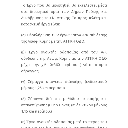
Το Έργο που θα μελετηθεί, θα εκτελεστεί μέσα
στα διοικητικά όρια των Δήμων Πεύκης και
Λυκόβρυσης του Ν. Αττικής. Τα προς μελέτη και
κατασκευή έργα είναι:
(α) Ολοκλήρωση των έργων στον Α/Κ σύνδεσης
της Λεωφ. Κύμης με την ΑΤΤΙΚΗ ΟΔΟ.
(β) Έργο ανοικτής οδοποιίας από τον Α/Κ
σύνδεσης της Λεωφ. Κύμης με την ΑΤΤΙΚΗ ΟΔΟ
μέχρι την χ.θ. 0+360 περίπου ( νότιο στόμιο
σήραγγας)
(γ) Σήραγγα υπόγειας διάνοιξης (ενδεικτικού
μήκους 1,25 km περίπου).
(δ) Σήραγγα διά της μεθόδου εκσκαφής και
επανεπίχωσης (Cut & Cover) (ενδεικτικού μήκους
1,15 km περίπου.)
(ε) Έργο ανοικτής οδοποιίας μετά το πέρας του