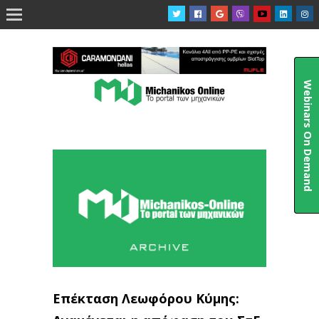

Webinars On Demand
Επέκταση Λεωφόρου Κύμης: