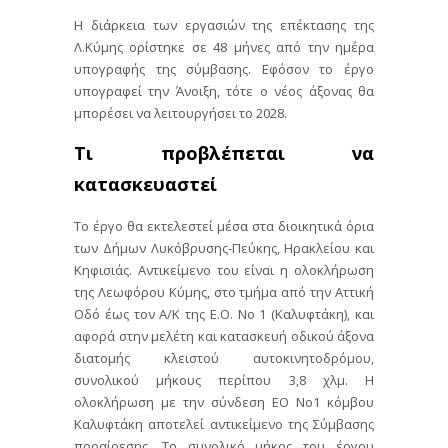
Η διάρκεια των εργασιών της επέκτασης της
Λ.Κύμης ορίστηκε σε 48 μήνες από την ημέρα
υπογραφής της σύμβασης. Εφόσον το έργο
υπογραφεί την Άνοιξη, τότε ο νέος άξονας θα
μπορέσει να λειτουργήσει το 2028.
Τι προβλέπεται να
κατασκευαστεί
Το έργο θα εκτελεστεί μέσα στα διοικητικά όρια
των Δήμων Λυκόβρυσης-Πεύκης, Ηρακλείου και
Κηφισιάς. Αντικείμενο του είναι η ολοκλήρωση
της Λεωφόρου Κύμης, στο τμήμα από την Αττική
Οδό έως τον Α/Κ της Ε.Ο. Νο 1 (Καλυφτάκη), και
αφορά στην μελέτη και κατασκευή οδικού άξονα
διατομής κλειστού αυτοκινητοδρόμου,
συνολικού μήκους περίπου 3,8 χλμ. Η
ολοκλήρωση με την σύνδεση ΕΟ Νο1 κόμβου
Καλυφτάκη αποτελεί αντικείμενο της Σύμβασης
προαίρεσης. Το συνολικό μήκος του έργου