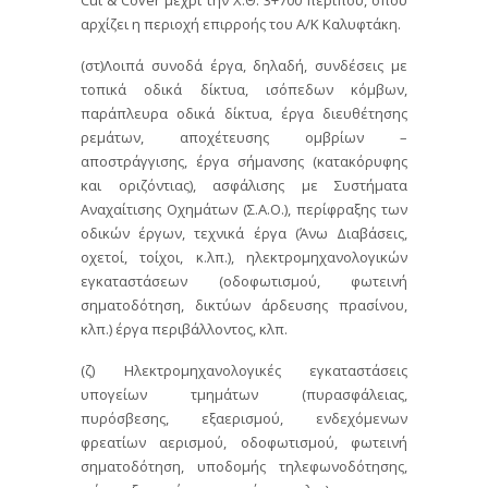
Cut & Cover μέχρι την Χ.Θ. 3+700 περίπου, όπου
αρχίζει η περιοχή επιρροής του Α/Κ Καλυφτάκη.
(στ)Λοιπά συνοδά έργα, δηλαδή, συνδέσεις με
τοπικά οδικά δίκτυα, ισόπεδων κόμβων,
παράπλευρα οδικά δίκτυα, έργα διευθέτησης
ρεμάτων, αποχέτευσης ομβρίων –
αποστράγγισης, έργα σήμανσης (κατακόρυφης
και οριζόντιας), ασφάλισης με Συστήματα
Αναχαίτισης Οχημάτων (Σ.Α.Ο.), περίφραξης των
οδικών έργων, τεχνικά έργα (Άνω Διαβάσεις,
οχετοί, τοίχοι, κ.λπ.), ηλεκτρομηχανολογικών
εγκαταστάσεων (οδοφωτισμού, φωτεινή
σηματοδότηση, δικτύων άρδευσης πρασίνου,
κλπ.) έργα περιβάλλοντος, κλπ.
(ζ) Ηλεκτρομηχανολογικές εγκαταστάσεις
υπογείων τμημάτων (πυρασφάλειας,
πυρόσβεσης, εξαερισμού, ενδεχόμενων
φρεατίων αερισμού, οδοφωτισμού, φωτεινή
σηματοδότηση, υποδομής τηλεφωνοδότησης,