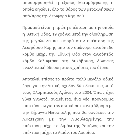
αποσυμφορηθεί η έξοδος Μεταμόρφωσης η
οποία σηκώνει όλο το βάρος των μετακινήσεων
από/προς την Λεωφόρο Κηφισού.
Πρακτικά είναι η πρώτη επέκταση με την οποία
η Αττική Οδός, 19 χρόνια μετά την ολοκλήρωση
της μεγαλώνει και αφορά στην επέκταση της
Λεωφόρου Κύμης απο τον ομώνυμο ανισόπεδο
κόμβο μέχρι την Εθνική Οδό στον ανισόπεδο
κόμβο Καλυφτάκη στη Λυκόβρυση, δίνοντας
εναλλακτική όδευση στους χρήστες του άξονα.
Αποτελεί επίσης το πρώτο πολύ μεγάλο οδικό
έργο για την Αττική, σχεδόν δύο δεκαετίες μετά
τους Ολυμπιακούς Αγώνες του 2004. Όπως έχει
γίνει γνωστό, αναμένεται ένα νέο πρόγραμμα
επεκτάσεων για τον αστικό αυτοκινητόδρομο με
την Σήραγγα Ηλιούπολης που θα συνδέσει την
Λ.Κατεχάκη με την Λ.Βουλιαγμένης, την
επέκταση μέχρι το Λιμάνι της Ραφήνας και την
επέκταση μέχρι το Λιμάνι του Λαυρίου.