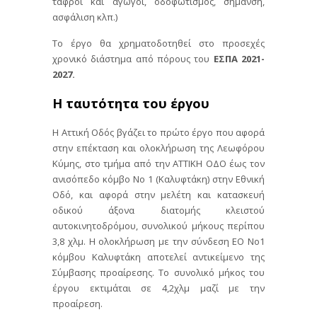
τάφροι και αγωγοί, οδοφωτισμός, σήμανση,
ασφάλιση κλπ.)
Το έργο θα χρηματοδοτηθεί στο προσεχές
χρονικό διάστημα από πόρους του
ΕΣΠΑ 2021-
2027.
Η ταυτότητα του έργου
Η Αττική Οδός βγάζει το πρώτο έργο που αφορά
στην επέκταση και ολοκλήρωση της Λεωφόρου
Κύμης, στο τμήμα από την ΑΤΤΙΚΗ ΟΔΟ έως τον
ανισόπεδο κόμβο Νο 1 (Καλυφτάκη) στην Εθνική
Οδό, και αφορά στην μελέτη και κατασκευή
οδικού άξονα διατομής κλειστού
αυτοκινητοδρόμου, συνολικού μήκους περίπου
3,8 χλμ. Η ολοκλήρωση με την σύνδεση ΕΟ Νο1
κόμβου Καλυφτάκη αποτελεί αντικείμενο της
Σύμβασης προαίρεσης. Το συνολικό μήκος του
έργου εκτιμάται σε 4,2χλμ μαζί με την
προαίρεση.