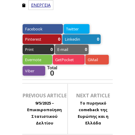
ΕΝΕΡΓΕΙΑ
Facebook
Twitter
0
0
Pinterest
Linkedin
0
0
Print
E-mail
Evernote
GetPocket
GMail
Total
Viber
0
PREVIOUS ARTICLE
NEXT ARTICLE
9/5/2025 –
Το πυρηνικό
Eπικαιροποίηση
comeback της
Στατιστικού
Ευρώπης και η
Δελτίου
Ελλάδα