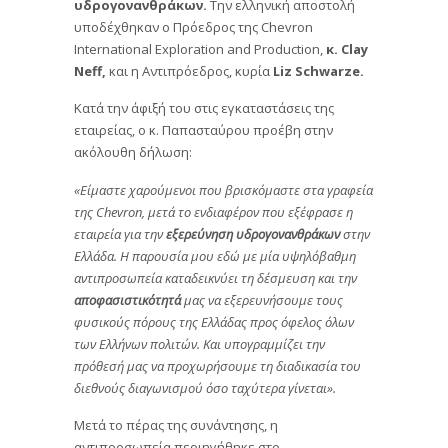
υδρογονανθράκων.
Την ελληνική αποστολή
υποδέχθηκαν ο Πρόεδρος της Chevron
International Exploration and Production,
κ. Clay
Neff,
και η Αντιπρόεδρος, κυρία
Liz Schwarze.
Κατά την άφιξή του στις εγκαταστάσεις της
εταιρείας, ο κ. Παπασταύρου προέβη στην
ακόλουθη δήλωση:
«Είμαστε χαρούμενοι που βρισκόμαστε στα γραφεία
της Chevron, μετά το ενδιαφέρον που εξέφρασε η
εταιρεία για την
εξερεύνηση υδρογονανθράκων
στην
Ελλάδα. Η παρουσία μου εδώ με μία υψηλόβαθμη
αντιπροσωπεία καταδεικνύει τη δέσμευση και την
αποφασιστικότητά
μας να εξερευνήσουμε τους
φυσικούς πόρους της Ελλάδας προς όφελος όλων
των Ελλήνων πολιτών. Και υπογραμμίζει την
πρόθεσή μας να προχωρήσουμε τη διαδικασία του
διεθνούς διαγωνισμού όσο ταχύτερα γίνεται».
Μετά το πέρας της συνάντησης, η
αντιπροσωπεία περιηγήθηκε στο