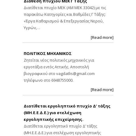
Διάθεση πτυχίου ΜΕΚ Γ Τάξης
Διατίθεται πτυχίο ΜΕΚ (ΑΜ ΜΕΚ 33042) με τις
παρακάτω Κατηγορίες και Βαθμίδες Γ Τάξης:
«Έργα Καθαρισμού & Επεξεργασίας Νερού,
Υγρών,…
[Read more]
ΠΟΛΙΤΙΚΟΣ ΜΗΧΑΝΙΚΟΣ
Ζητείται νέος πολιτικός μηχανικός για
εργοτάξια εντός Αττικής. Αποστολή
βιογραφικού στο
vagdatlis@gmail.com
τηλέφωνο στο 6948755000.
[Read more]
Διατίθεται εργοληπτικό πτυχίο Δ’ τάξης
(ΜΗ.Ε.Ε.Δ.Ε.) για στελέχωση
εργοληπτικής επιχείρησης.
Διατίθεται εργοληπτικό πτυχίο Δ’ τάξης
(ΜΗ.Ε.Ε.Δ.Ε.) για στελέχωση εργοληπτικής