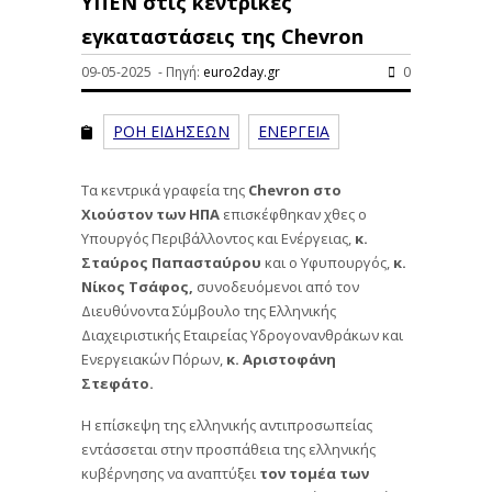
ΥΠΕΝ στις κεντρικές
εγκαταστάσεις της Chevron
09-05-2025 - Πηγή:
euro2day.gr
0
ΡΟΗ ΕΙΔΗΣΕΩΝ
ΕΝΕΡΓΕΙΑ
Τα κεντρικά γραφεία της
Chevron στο
Χιούστον των ΗΠΑ
επισκέφθηκαν χθες ο
Υπουργός Περιβάλλοντος και Ενέργειας,
κ.
Σταύρος Παπασταύρου
και ο Υφυπουργός,
κ.
Νίκος Τσάφος,
συνοδευόμενοι από τον
Διευθύνοντα Σύμβουλο της Ελληνικής
Διαχειριστικής Εταιρείας Υδρογονανθράκων και
Ενεργειακών Πόρων,
κ. Αριστοφάνη
Στεφάτο.
Η επίσκεψη της ελληνικής αντιπροσωπείας
εντάσσεται στην προσπάθεια της ελληνικής
κυβέρνησης να αναπτύξει
τον τομέα των