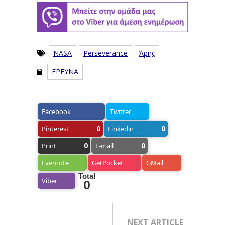
NASA
Perseverance
Άρης
ΕΡΕΥΝΑ
Facebook
Twitter
0
0
Pinterest
Linkedin
0
0
Print
E-mail
Evernote
GetPocket
GMail
Total
Viber
0
NEXT ARTICLE