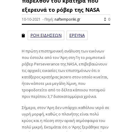
παρελθόν του κρατήρα που
εξερευνά το ρόβερ της NASA
10-10-2021 - Πηγή:
naftemporiki.gr
0
ΡΟΗ ΕΙΔΗΣΕΩΝ
ΕΡΕΥΝΑ
Η πρώτη επιστημονική ανάλυση των εικόνων
που έστειλε από τον ‘Αρη στη Γη το ρομποτικό
ρόβερ Perseverance της NASA, επιβεβαιώνουν
τις αρχικές εικασίες των επιστημόνων ότι ο
κατάξερος κρατήρας Jezero στον οποίο κινείται,
ήταν κάποτε μια μεγάλη λίμνη, που
τροφοδοτείτο από το δέλτα κάποιου ποταμού
πριν περίπου 3,7 δισεκατομμύρια χρόνια.
Σήμερα, στον ‘Αρη δεν υπάρχει καθόλου νερό σε
υγρή μορφή, καθώς ο πλανήτης είναι πολύ
κρύος και η πίεση στην αραιή ατμόσφαιρα του
πολύ μικρή. Εκτιμάται ότι ο ‘Αρης ξεράθηκε πριν