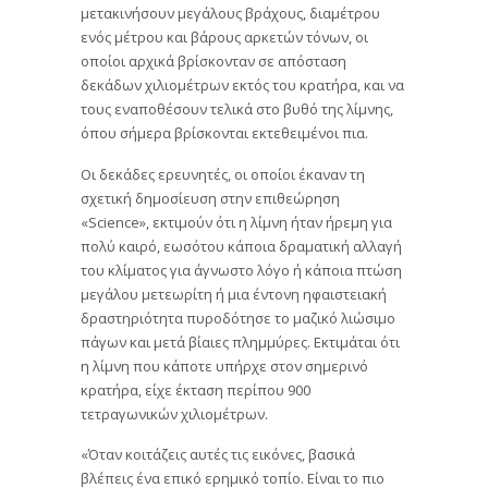
μετακινήσουν μεγάλους βράχους, διαμέτρου
ενός μέτρου και βάρους αρκετών τόνων, οι
οποίοι αρχικά βρίσκονταν σε απόσταση
δεκάδων χιλιομέτρων εκτός του κρατήρα, και να
τους εναποθέσουν τελικά στο βυθό της λίμνης,
όπου σήμερα βρίσκονται εκτεθειμένοι πια.
Οι δεκάδες ερευνητές, οι οποίοι έκαναν τη
σχετική δημοσίευση στην επιθεώρηση
«Science», εκτιμούν ότι η λίμνη ήταν ήρεμη για
πολύ καιρό, εωσότου κάποια δραματική αλλαγή
του κλίματος για άγνωστο λόγο ή κάποια πτώση
μεγάλου μετεωρίτη ή μια έντονη ηφαιστειακή
δραστηριότητα πυροδότησε το μαζικό λιώσιμο
πάγων και μετά βίαιες πλημμύρες. Εκτιμάται ότι
η λίμνη που κάποτε υπήρχε στον σημερινό
κρατήρα, είχε έκταση περίπου 900
τετραγωνικών χιλιομέτρων.
«Όταν κοιτάζεις αυτές τις εικόνες, βασικά
βλέπεις ένα επικό ερημικό τοπίο. Είναι το πιο