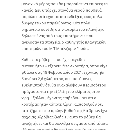
μοναχικό μέρος που θα μπορούσε να επισκεφτεί
κανείς. Δεν υπάρχει σταγόνα νερού πουθενά,
παρόλα αυτά έχουμε πια ενδείξεις ενός πολύ
διαφορετικού παρελθόντος. Κάτι πολύ
σημαντικό συνέβη στην ιστορία του πλανήτη»,
δήλωσε ένας από τους επιστήμονες που
ανέλυσαν τα στοιχεία, ο καθηγητής πλανητικών
επιστημών του ΜΙΤ Μπένζαμιν Γουάις.
Καθώς το ρόβερ – που έχει μέγεθος
αυτοκινήτου – εξερευνά τον κρατήρα, όπου είχε
φθάσει στις 18 Φεβρουαρίου 2021, έχοντας ήδη
διανύσει 2,6 χιλιόμετρα, οι επιστήμονες
ευελπιστούν ότι θα ανακαλύψουν περισσότερα
πράγματα για την εξέλιξη του κλίματος στον
‘Αρη. Εξάλλου, έχοντας επιβεβαιώσει ότι ο
κρατήρας ήταν κάποτε λίμνη, αισιοδοξούν ότι
στα ιζήματα του πρώην βυθού της θα βρουν ίχνη
αρχαίας υδρόβιας ζωής. Γι’ αυτό το ρόβερ θα
αναζητήσει και θα συλλέξει δείγματα από τέτοια
ιζήματα, τα οποία θα σταλούν στη Γη στις αρχές