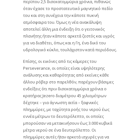
περίπου 2,5 δισεκατομμύρια χρόνια, πιθανώς
όταν έχασε το προστατευτικό μαγνητικό πεδίο
του και στη συνέχεια την κάποτε πυκνή
ατμόσφαιρα του. Όμως η νέα ανακάλυψη
αποτελεί άλλη μια ένδειξη ότι ο γειτονικός
πλανήτης ήταν κάποτε αρκετά ζεστός και υγρός
για να διαθέτει, όπως και η Γη, ένα δικό του
υδρολογικό κύκλο, τουλάχιστον κατά περιόδους.
Επίσης, οι εικόνες από τις κάμερες του
Perseverance, οι οποίες είναι υψηλότερης
ανάλυσης και καθαρότητας από εκείνες κάθε
άλλου ρόβερ στο παρελθόν, παρέχουν βάσιμες
ενδείξεις ότι πριν δισεκατομμύρια χρόνια ο
κρατήρας Jezero διαμέτρου 45 χιλιομέτρων
δέχτηκε – για άγνωστη αιτία – ξαφνικές
πλημμύρες, με ταχύτητα ροής του νερού έως
εννέα μέτρων το δευτερόλεπτο, οι οποίες
μπορούσαν να μετακινήσουν έως 3.000 κυβικά
μέτρα νερού σε ένα δευτερόλεπτο. Οι
πλημμύρες αυτές ήtαν αρκετά ισχυρές για να