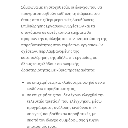
Σύμφωνα με τη στοχοθεσία, οι έλεγχοι που θα
πραγματοποιηθούν καθ’ όλη τη διάρκεια του
έτους από τις Περιφερειακές Διευθύνσεις
Επιθεώρησης Εργασιακών Σχέσεων και τα
υπαγόμενα σε αυτές τοπικά τμήματα θα
αφορούν την πρόληψη και την αντιμετώπιση της
παραβατικότητας στον τομέα των εργασιακών
σχέσεων, περιλαμβανομένης της
καταπολέμησης της αδήλωτης εργασίας, σε
όλους τους κλάδους οικονομικής
δραστηριότητας, με κύρια προτεραιότητα:
σε επιχειρήσεις και κλάδους με υψηλό δείκτη
κινδύνου παραβατικότητας,
σε επιχειρήσεις που δεν έχουν ελεγχθεί την
τελευταία τριετία ή που ελέγχθηκαν, μέσω
προγράμματος ανάλυσης κινδύνου (risk
analysis) και βρέθηκαν παραβατικές, με
σκοπό τον έλεγχο συμμόρφωσης ή τυχόν
υποτροπής τους,