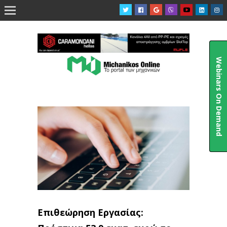

Webinars On Demand
Επιθεώρηση Εργασίας: