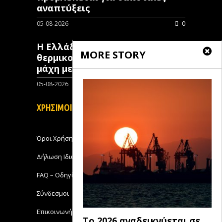
αναπτύξεις
05-08-2026
0
Η Ελλάδα επιστρατεύει
MORE STORY
θερμικούς δορυφόρους στη
μάχη με τις πυρκαγιές
05-08-2026
0
ΧΡΗΣΙΜΟΙ ΣΥΝΔΕΣΜΟΙ
Όροι Χρήσης
Δήλωση Ιδιωτικότητας
FAQ – Οδηγίες Χρήσης
Σύνδεσμοι
Επικοινωνήστε με το Michanikos-Online
Το 2026 αναδεικνύεται σε