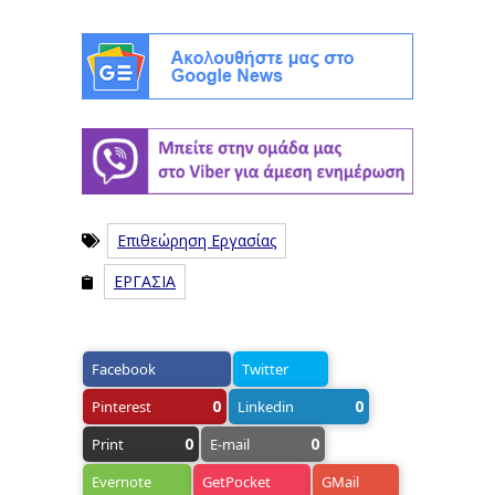
Επιθεώρηση Εργασίας
ΕΡΓΑΣΙΑ
Facebook
Twitter
0
0
Pinterest
Linkedin
0
0
Print
E-mail
Evernote
GetPocket
GMail