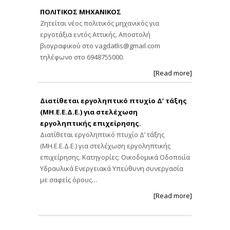
ΠΟΛΙΤΙΚΟΣ ΜΗΧΑΝΙΚΟΣ
Ζητείται νέος πολιτικός μηχανικός για
εργοτάξια εντός Αττικής. Αποστολή
βιογραφικού στο
vagdatlis@gmail.com
τηλέφωνο στο 6948755000.
[Read more]
Διατίθεται εργοληπτικό πτυχίο Δ’ τάξης
(ΜΗ.Ε.Ε.Δ.Ε.) για στελέχωση
εργοληπτικής επιχείρησης.
Διατίθεται εργοληπτικό πτυχίο Δ’ τάξης
(ΜΗ.Ε.Ε.Δ.Ε.) για στελέχωση εργοληπτικής
επιχείρησης. Κατηγορίες: Οικοδομικά Οδοποιία
Υδραυλικά Ενεργειακά Υπεύθυνη συνεργασία
με σαφείς όρους…
[Read more]