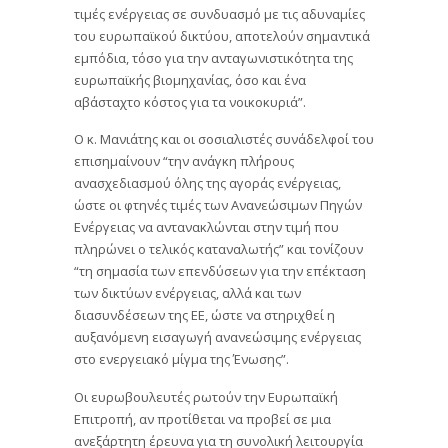
τιμές ενέργειας σε συνδυασμό με τις αδυναμίες
του ευρωπαϊκού δικτύου, αποτελούν σημαντικά
εμπόδια, τόσο για την ανταγωνιστικότητα της
ευρωπαϊκής βιομηχανίας, όσο και ένα
αβάσταχτο κόστος για τα νοικοκυριά”.
Ο κ. Μανιάτης και οι σοσιαλιστές συνάδελφοί του
επισημαίνουν “την ανάγκη πλήρους
ανασχεδιασμού όλης της αγοράς ενέργειας,
ώστε οι φτηνές τιμές των Ανανεώσιμων Πηγών
Ενέργειας να αντανακλώνται στην τιμή που
πληρώνει ο τελικός καταναλωτής” και τονίζουν
“τη σημασία των επενδύσεων για την επέκταση
των δικτύων ενέργειας, αλλά και των
διασυνδέσεων της ΕΕ, ώστε να στηριχθεί η
αυξανόμενη εισαγωγή ανανεώσιμης ενέργειας
στο ενεργειακό μίγμα της Ένωσης”.
Οι ευρωβουλευτές ρωτούν την Ευρωπαϊκή
Επιτροπή, αν προτίθεται να προβεί σε μια
ανεξάρτητη έρευνα για τη συνολική λειτουργία