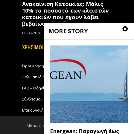
Ανακαίνιση Κατοικίας: Μόλις
10% το ποσοστό των κλειστών
κατοικιών που έχουν λάβει
βεβαίωση ένταξης
MORE STORY
06-08-2026
0
ΧΡΗΣΙΜΟΙ ΣΥΝΔΕΣΜΟΙ
Όροι Χρήσης
Δήλωση Ιδιωτικότητας
FAQ – Οδηγίες Χρήσης
Σύνδεσμοι
Επικοινωνήστε με το Michanikos-Online
Michanikos-Online 2018 - All Rights Reserved
Energean: Παραγωγή έως
Back to top