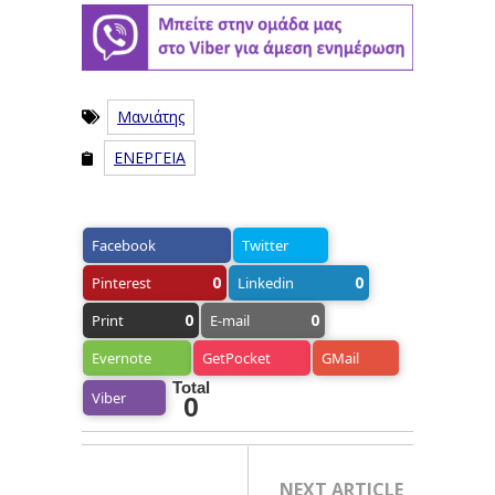
Μανιάτης
ΕΝΕΡΓΕΙΑ
Facebook
Twitter
0
0
Pinterest
Linkedin
0
0
Print
E-mail
Evernote
GetPocket
GMail
Total
Viber
0
NEXT ARTICLE