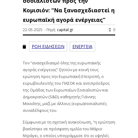
σοσιαλιστών προς την
Κομισιόν: “Να ξανασχεδιαστεί η
ευρωπαϊκή αγορά ενέργειας”
22-05-2025 - Πηγή:
capital.gr
0
ΡΟΗ ΕΙΔΗΣΕΩΝ
ΕΝΕΡΓΕΙΑ
Τον “ανασχεδιασμό όλης της ευρωπαϊκής
αγοράς ενέργειας” ζητούν με κοινή τους
ερώτηση προς την Ευρωπαϊκή Επιτροπή, ο
ευρωβουλευτής του ΠΑΣΟΚ και αντιπρόεδρος
της Ομάδας των Ευρωπαίων Σοσιαλιστών και
Δημοκρατών (S&D), καθηγητής Γιάννης
Μανιάτης, μαζί με άλλους (ευρω)σοσιαλιστές
συναδέλφους του.
Σύμφωνα με τη σχετική ανακοίνωση, “η ερώτηση
βασίστηκε σε πρόσφατη ομιλία του Μάριο
Ντράγκι, ο οποίος υπογράμμισε ότι οι υψηλές