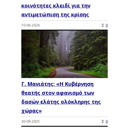
κοινότητες κλειδί για την
αντιμετώπιση της κρίσης
10-06-2026
0
Γ. Μανιάτης: «Η Κυβέρνηση
θεατής στον αφανισμό των
δασών ελάτης ολόκληρης της
χώρας»
30-09-2025
0