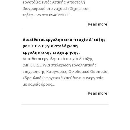
εργοτάξια εντός Αττικής. Αποστολή
βιογραφικού στο
vagdatlis@gmail.com
τηλέφωνο στο 6948755000.
[Read more]
Διατίθεται εργοληπτικό πτυχίο Δ’ τάξης
(ΜΗ.Ε.Ε.Δ.Ε.) για στελέχωση
εργοληπτικής επιχείρησης.
Διατίθεται εργοληπτικό πτυχίο Δ’ τάξης
(ΜΗ.Ε.Ε.Δ.Ε.) για στελέχωση εργοληπτικής
επιχείρησης. Κατηγορίες: Οικοδομικά Οδοποιία
Υδραυλικά Ενεργειακά Υπεύθυνη συνεργασία
με σαφείς όρους…
[Read more]