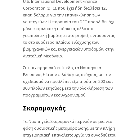
U.S. International Development Finance
Corporation (DFC), που έχει ήδη διαθέσει 125
εκατ. δολάρια για την επανεκκίνηση των
ναυπηγείων. Η παρουσία του DFC προσδίδει όχι
μόνο κεφαλαιακή επάρκεια, αλλά και
γεωπολιτική βαρύτητα στο project, εντάσσοντάς
το στο ευρύτερο πλαίσιο ενίσχυσης των
βιομηχανικών και ενεργειακών υποδομών στην
Ανατολική Μεσόγειο.
Σε επιχειρησιακό επίπεδο, τα Ναυπηγεία
Ελευσίνας θέτουν φιλόδοξους στόχους, με τον
σχεδιασμό να προβλέπει εξυπηρέτηση 200 έως
300 πλοίων ετησίως μετά την ολοκλήρωση των
προγραμμάτων εκσυγχρονισμού.
Σκαραμαγκάς
Τα Ναυπηγεία Σκαραμαγκά περνούν σε μια νέα
φάση ουσιαστικής μεταμόρφωσης, με την πλήρη
επιχειρησιακή επαναλειτουργία να συνοδεύεται