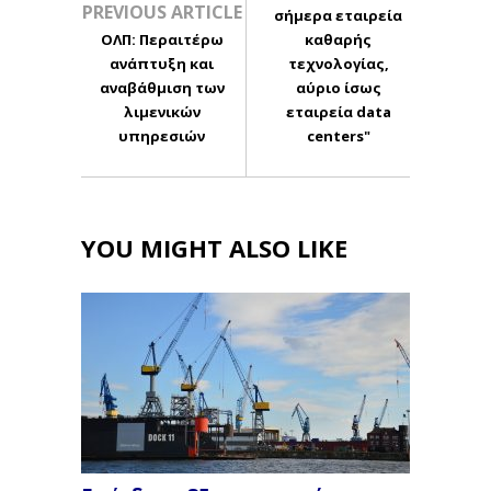
PREVIOUS ARTICLE
σήμερα εταιρεία
ΟΛΠ: Περαιτέρω
καθαρής
ανάπτυξη και
τεχνολογίας,
αναβάθμιση των
αύριο ίσως
λιμενικών
εταιρεία data
υπηρεσιών
centers"
YOU MIGHT ALSO LIKE