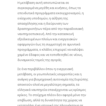
Η μετάβαση αυτή αποτυπώνεται σε
συγκεκριμένα μεγέθη και κινήσεις, όπως τα
επενδυτικά προγράμματα εκσυγχρονισμού, η
ενίσχυση υποδομών, η αύξηση της
απασχόλησης και η διεύρυνση των
δραστηριοτήτων πέρα από την παραδοσιακή
ναυπηγοεπισκευή. Από την κατασκευή
εξειδικευμένων πλοίων και ενεργειακών
εφαρμογών έως τη συμμετοχή σε αμυντικά
προγράμματα, ο κλάδος επιχειρεί να καλύψει
χαμένο έδαφος και να τοποθετηθεί σε νέους,
δυναμικούς τομείς της αγοράς.
Σε ένα περιβάλλον όπου η ενεργειακή
μετάβαση, οι γεωπολιτικές ισορροπίες και η
ανάγκη για βιομηχανική αυτονομία της Ευρώπης
αποκτούν ολοένα μεγαλύτερη σημασία, τα
ελληνικά ναυπηγεία επανέρχονται ως κρίσιμος
κρίκος. Το στοίχημα πλέον δεν αφορά μόνο την
επιβίωση, αλλά τη δυνατότητα της χώρας να
μετατρέψει ένα ιστορικό της πλεονέκτημα σε