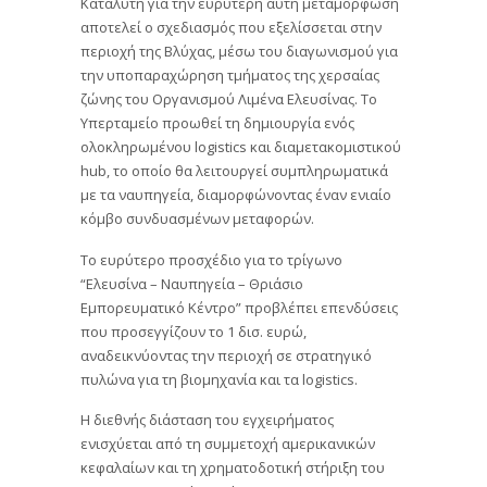
Καταλύτη για την ευρύτερη αυτή μεταμόρφωση
αποτελεί ο σχεδιασμός που εξελίσσεται στην
περιοχή της Βλύχας, μέσω του διαγωνισμού για
την υποπαραχώρηση τμήματος της χερσαίας
ζώνης του Οργανισμού Λιμένα Ελευσίνας. Το
Υπερταμείο προωθεί τη δημιουργία ενός
ολοκληρωμένου logistics και διαμετακομιστικού
hub, το οποίο θα λειτουργεί συμπληρωματικά
με τα ναυπηγεία, διαμορφώνοντας έναν ενιαίο
κόμβο συνδυασμένων μεταφορών.
Το ευρύτερο προσχέδιο για το τρίγωνο
“Ελευσίνα – Ναυπηγεία – Θριάσιο
Εμπορευματικό Κέντρο” προβλέπει επενδύσεις
που προσεγγίζουν το 1 δισ. ευρώ,
αναδεικνύοντας την περιοχή σε στρατηγικό
πυλώνα για τη βιομηχανία και τα logistics.
Η διεθνής διάσταση του εγχειρήματος
ενισχύεται από τη συμμετοχή αμερικανικών
κεφαλαίων και τη χρηματοδοτική στήριξη του