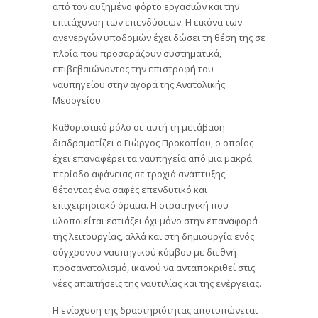
από τον αυξημένο φόρτο εργασιών και την
επιτάχυνση των επενδύσεων. Η εικόνα των
ανενεργών υποδομών έχει δώσει τη θέση της σε
πλοία που προσαράζουν συστηματικά,
επιβεβαιώνοντας την επιστροφή του
ναυπηγείου στην αγορά της Ανατολικής
Μεσογείου.
Καθοριστικό ρόλο σε αυτή τη μετάβαση
διαδραματίζει ο Γιώργος Προκοπίου, ο οποίος
έχει επαναφέρει τα ναυπηγεία από μια μακρά
περίοδο αφάνειας σε τροχιά ανάπτυξης,
θέτοντας ένα σαφές επενδυτικό και
επιχειρησιακό όραμα. Η στρατηγική που
υλοποιείται εστιάζει όχι μόνο στην επαναφορά
της λειτουργίας, αλλά και στη δημιουργία ενός
σύγχρονου ναυπηγικού κόμβου με διεθνή
προσανατολισμό, ικανού να ανταποκριθεί στις
νέες απαιτήσεις της ναυτιλίας και της ενέργειας.
Η ενίσχυση της δραστηριότητας αποτυπώνεται