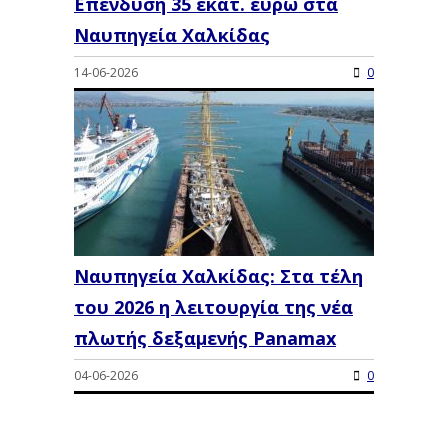
Επένδυση 35 εκατ. ευρώ στα
Ναυπηγεία Χαλκίδας
14-06-2026
0
Ναυπηγεία Χαλκίδας: Στα τέλη
του 2026 η λειτουργία της νέα
πλωτής δεξαμενής Panamax
04-06-2026
0