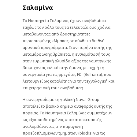
Σαλαμίνα
Τα Ναυπηγεία Σαλαμίνας έχουν αναβαθμίσει
ταχέως τον ρόλο τους τα τελευταία δύο χρόνια,
μεταβαίνοντας από δραστηριότητες
περιορισμένης κλίμακας σε σύνθετα διεθνή
αμυντικά προγράμματα. Στον πυρήνα αυτής της
μεταμόρφωσης βρίσκεται η ενσωμάτωσή τους
στην ευρωπαϊκή αλυσίδα αξίας της ναυπηγικής
βιομηχανίας ειδικά στην άμυνα, με αιχμή τη
συνεργασία για τις φρεγάτες FDI (Belharra), που
λειτουργεί ως καταλύτης για την τεχνολογική και
επιχειρησιακή τους αναβάθμιση.
Η συνεργασία με τη γαλλική Naval Group
αποτελεί το βασικό σημείο αναφοράς αυτής της
πορείας. Τα Ναυπηγεία Σαλαμίνας συμμετέχουν
ως εξουσιοδοτημένος υποκατασκευαστής,
αναλαμβάνοντας την παραγωγή
προεξοπλισμένων τμημάτων (blocks) για τις