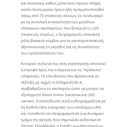
και ποσοτικά, καθώς μέσα στον πρώτο πλήρη
κύκλο λειτουργίας έχουν ήδη πραγματοποιηθεί
πάνω από 75 επισκευές πλοίων. Σε συνδυασμό
με τη συνολική κινητικότητα των μεγάλων
ελληνικών ναυπηγείων, που ξεπερνά τις 220
επισκευές ετησίως, ο Σκαραμαγκάς επανακτά
ρόλο βασικού κόμβου για τη ναυπηγοεπισκευή,
αξιοποιώντας το μέγεθος και τις δυνατότητες
των εγκαταστάσεών του.
Κεντρικό πυλώνα της νέας στρατηγικής αποτελεί
η στροφή προς την ενέργεια και τις “πράσινες”
υπηρεσίες. Οι επενδύσεις που βρίσκονται σε
εξέλιξη, με αιχμή τη δεξαμενή Νο 4,
αναβαθμίζουν το ναυπηγείο ώστε να μπορεί να
εξυπηρετεί πλοία τύπου Suezmax και LNG
carriers. Η κατεύθυνση αυτή ευθυγραμμίζεται με
τη διεθνή τάση ενίσχυσης των υποδομών LNG
και τοποθετεί τον Σκαραμαγκά σε ένα δυναμικό
τμήμα της αγοράς που σημειώνει αυξανόμενη
ζήτηση. Παράλληλα, η ένταξη των Ναυπηγείων