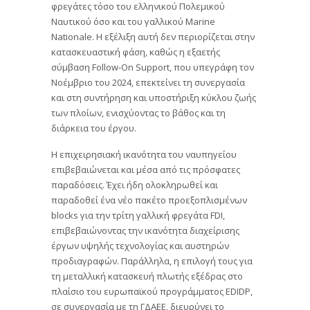
φρεγάτες τόσο του ελληνικού Πολεμικού
Ναυτικού όσο και του γαλλικού Marine
Nationale. Η εξέλιξη αυτή δεν περιορίζεται στην
κατασκευαστική φάση, καθώς η εξαετής
σύμβαση Follow-On Support, που υπεγράφη τον
Νοέμβριο του 2024, επεκτείνει τη συνεργασία
και στη συντήρηση και υποστήριξη κύκλου ζωής
των πλοίων, ενισχύοντας το βάθος και τη
διάρκεια του έργου.
Η επιχειρησιακή ικανότητα του ναυπηγείου
επιβεβαιώνεται και μέσα από τις πρόσφατες
παραδόσεις. Έχει ήδη ολοκληρωθεί και
παραδοθεί ένα νέο πακέτο προεξοπλισμένων
blocks για την τρίτη γαλλική φρεγάτα FDI,
επιβεβαιώνοντας την ικανότητα διαχείρισης
έργων υψηλής τεχνολογίας και αυστηρών
προδιαγραφών. Παράλληλα, η επιλογή τους για
τη μεταλλική κατασκευή πλωτής εξέδρας στο
πλαίσιο του ευρωπαϊκού προγράμματος EDIDP,
σε συνεργασία με τη ΓΔΑΕΕ, διευρύνει το