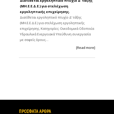
Διατίθεται εργοληπτικό πτυχίο Δ’ τάξης
(ΜΗ.Ε.Ε.Δ.Ε.) για στελέχωση
εργοληπτικής επιχείρησης.
Διατίθεται εργοληπτικό πτυχίο Δ’ τάξης
(ΜΗ.Ε.Ε.Δ.Ε.) για στελέχωση εργοληπτικής
επιχείρησης. Κατηγορίες: Οικοδομικά Οδοποιία
Υδραυλικά Ενεργειακά Υπεύθυνη συνεργασία
με σαφείς όρους…
[Read more]
ΠΡΟΣΦΑΤΑ ΑΡΘΡΑ