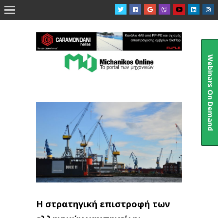

Webinars On Demand
Η στρατηγική επιστροφή των