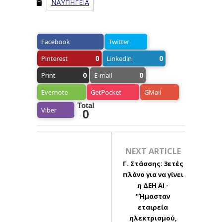
ΝΑΥΠΗΓΕΙΑ
Facebook
Twitter
0
0
Pinterest
Linkedin
0
0
Print
E-mail
Evernote
GetPocket
GMail
Total
Viber
0
NEXT ARTICLE
Γ. Στάσσης: 3ετές
πλάνο για να γίνει
η ΔΕΗ AI -
"Ήμασταν
εταιρεία
ηλεκτρισμού,