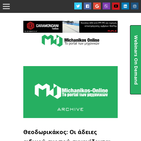

Webinars On Demand
Θεοδωρικάκος: Οι άδειες