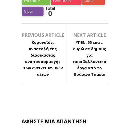
Evernote
GetPocket
GMail
Total
Viber
0
PREVIOUS ARTICLE
NEXT ARTICLE
Κοροναϊός:
ΥΠΕΝ: 55 εκατ.
Αναστολή της
ευρώ σε δήμους
διαδικασίας
για
αναπροσαρμογής
περιβαλλοντικά
των αντικειμενικών
έργα από το
αξιών
Πράσινο Ταμείο
ΑΦΉΣΤΕ ΜΙΑ ΑΠΆΝΤΗΣΗ