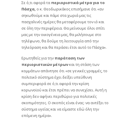
Σε ό,τι αφορά τα
περιοριστικά μέτρα για το
Πάσχα,
ο κ. Θεοδωρικάκος επισήμανε ότι «αν
σηκωθούμε και πάμε στα χωριά μας τις
πασχαλινές ημέρες θα μεταφέρουμε τον ιό και
σε όλη την περιφέρεια. Θα μείνουμε όλοι σπίτι
μας με την οικογένεια μας, θα μιλήσουμε στο
τηλέφωνο, θα δούμε τη λειτουργία από την
τηλεόραση και θα περάσει έτσι αυτό το Πάσχα».
Ερωτηθείς για την
παράταση των
περιοριστικών μέτρων
και τη στάση των
κομμάτων απάντησε ότι «σε γενικές γραμμές, το
πολιτικό σύστημα έχει δείξει υπεύθυνη
συμπεριφορά σε ό,τι αφορά την κρίση
κορωνοϊού και έτσι πρέπει να συνεχίσει. Αυτή η
κρίση δεν αφήνει περιθώριο για πολιτικές
σκοπιμότητες. Ο σκοπός είναι ένας: να αντέξει το
σύστημα υγείας και να είμαστε εδώ όλη την
επόμενη ημέρα».