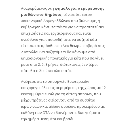
Αναφερόμενος στη
φημολογία περί μείωσης
μισθών στο Δημόσιο,
τόνισε ότι «στον
«οικονομικό Αρμαγεδδώνα» που βιώνουμε, η
κυβέρνηση κάνει τα πάντα για να προστατεύσει
επιχειρήσεις και εργαζόμενους και είναι
ανεύθυνο για οποιονδήποτε να συζητά κάτι
τέτοιο» και πρόσθεσε: «Δεν θεωρώ σοβαρό στις
2 Απριλίου να συζητάμε τι θα κάνουμε από
δημοσιονομικής πολιτικής για κάτι που θα γίνει
μετά από 2, 5, 8 μήνες, διότι κανείς δεν ξέρει
πότε θα τελειώσει όλο αυτό».
Ανέφερε ότι το υπουργείο Εσωτερικών
επιχορηγεί όλες τις περιφέρειες της χώρας με 12
εκατομμύρια ευρώ για τη σίτιση άπορων, που
μέχρι πρότινος σιτίζονταν από τα συσσίτια
ιερών ναών και άλλων φορέων, προκειμένου με
ευθύνη των ΟΤΑ να διανέμονται δύο γεύματα
την ημέρα μεσημέρι και βράδυ.