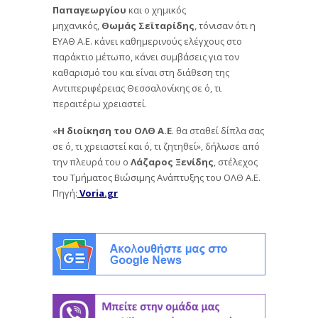
Παπαγεωργίου
και ο χημικός
μηχανικός,
Θωμάς Σεϊταρίδης
, τόνισαν ότι η
ΕΥΑΘ Α.Ε. κάνει καθημερινούς ελέγχους στο
παράκτιο μέτωπο, κάνει συμβάσεις για τον
καθαρισμό του και είναι στη διάθεση της
Αντιπεριφέρειας Θεσσαλονίκης σε ό, τι
περαιτέρω χρειαστεί.
«
Η διοίκηση του ΟΛΘ Α.Ε
. θα σταθεί δίπλα σας
σε ό, τι χρειαστεί και ό, τι ζητηθεί», δήλωσε από
την πλευρά του ο
Λάζαρος Ξενίδης
, στέλεχος
του Τμήματος Βιώσιμης Ανάπτυξης του ΟΛΘ Α.Ε.
Πηγή:
Voria.gr