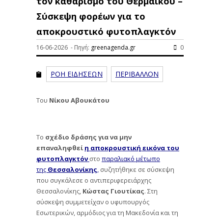
τον καθαρισμό του Θερμαϊκού –
Σύσκεψη φορέων για το
αποκρουστικό φυτοπλαγκτόν
16-06-2026 - Πηγή:
greenagenda.gr
0
ΡΟΗ ΕΙΔΗΣΕΩΝ
ΠΕΡΙΒΑΛΛΟΝ
Του
Νίκου Αβουκάτου
Το
σχέδιο δράσης για να μην
επαναληφθεί
η αποκρουστική εικόνα του
φυτοπλαγκτόν
στο
παραλιακό μέτωπο
της
Θεσσαλονίκης
,
συζητήθηκε σε σύσκεψη
που συγκάλεσε ο αντιπεριφερειάρχης
Θεσσαλονίκης,
Κώστας Γιουτίκας
. Στη
σύσκεψη συμμετείχαν ο υφυπουργός
Εσωτερικών, αρμόδιος για τη Μακεδονία και τη