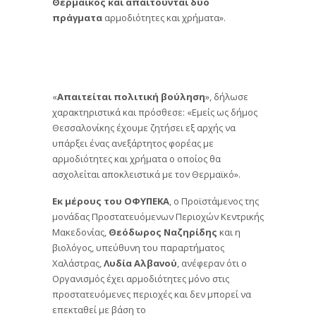
Θερμαϊκος και απαιτούνται δύο
πράγματα
αρμοδιότητες και χρήματα».
«
Απαιτείται πολιτική βούληση
», δήλωσε
χαρακτηριστικά και πρόσθεσε: «Εμείς ως δήμος
Θεσσαλονίκης έχουμε ζητήσει εξ αρχής να
υπάρξει ένας ανεξάρτητος φορέας με
αρμοδιότητες και χρήματα ο οποίος θα
ασχολείται αποκλειστικά με τον Θερμαϊκό».
Εκ μέρους του ΟΦΥΠΕΚΑ
, ο Προϊστάμενος της
μονάδας Προστατευόμενων Περιοχών Κεντρικής
Μακεδονίας,
Θεόδωρος Ναζηρίδης
και η
βιολόγος, υπεύθυνη του παραρτήματος
Χαλάστρας,
Λυδία Αλβανού
, ανέφεραν ότι ο
Οργανισμός έχει αρμοδιότητες μόνο στις
προστατευόμενες περιοχές και δεν μπορεί να
επεκταθεί με βάση το