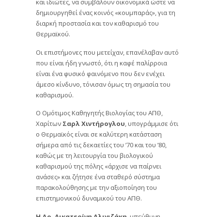
και ιδιώτες, να συμβάλουν οικονομικά ώστε να
δημιουργηθεί ένας κοινός «κουμπαράς», για τη
διαρκή προστασία και τον καθαρισμό του
Θερμαϊκού.
Οι επιστήμονες που μετείχαν, επανέλαβαν αυτό
που είναι ήδη γνωστό, ότι η καφέ παλίρροια
είναι ένα φυσικό φαινόμενο που δεν ενέχει
άμεσο κίνδυνο, τόνισαν όμως τη σημασία του
καθαρισμού.
Ο Ομότιμος Καθηγητής Βιολογίας του ΑΠΘ,
Χαρίτων
Σαρλ Χιντήρογλου
, υπογράμμισε ότι
ο Θερμαϊκός είναι σε καλύτερη κατάσταση
σήμερα από τις δεκαετίες του ’70 και του ’80,
καθώς με τη λειτουργία του βιολογικού
καθαρισμού της πόλης «άρχισε να παίρνει
ανάσες» και ζήτησε ένα σταθερό σύστημα
παρακολούθησης με την αξιοποίηση του
επιστημονικού δυναμικού του ΑΠΘ.
Η Δρ. Αικατερίνη Αλιγιζάκη
, υπεύθυνη