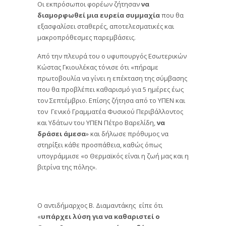
Οι εκπρόσωποι φορέων ζήτησαν
να
διαμορφωθεί μια ευρεία συμμαχία
που θα
εξασφαλίσει σταθερές, αποτελεσματικές και
μακροπρόθεσμες παρεμβάσεις.
Από την πλευρά του ο υφυπουργός Εσωτερικών
Κώστας Γκιουλέκας τόνισε ότι «πήραμε
πρωτοβουλία να γίνει η επέκταση της σύμβασης
που θα προβλέπει καθαρισμό για 5 ημέρες έως
τον Σεπτέμβριο. Επίσης ζήτησα από το ΥΠΕΝ και
τον Γενικό Γραμματέα Φυσικού Περιβάλλοντος
και Υδάτων του ΥΠΕΝ Πέτρο Βαρελίδη,
να
δράσει άμεσα
» και δήλωσε πρόθυμος να
στηρίξει κάθε προσπάθεια, καθώς όπως
υπογράμμισε «ο Θερμαϊκός είναι η ζωή μας και η
βιτρίνα της πόλης».
Ο αντιδήμαρχος Β. Διαμαντάκης είπε ότι
«
υπάρχει λύση για να καθαριστεί ο