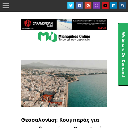

Webinars On Demand
Θεσσαλονίκη: Κουμπαράς για