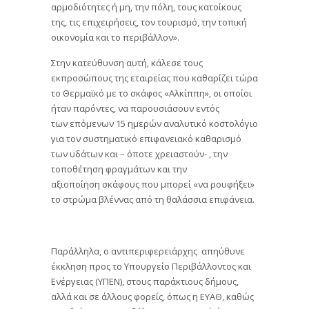
αρμοδιότητες ή μη, την πόλη, τους κατοίκους
της, τις επιχειρήσεις, τον τουρισμό, την τοπική
οικονομία και το περιβάλλον».
Στην κατεύθυνση αυτή, κάλεσε τους
εκπροσώπους της εταιρείας που καθαρίζει τώρα
το Θερμαϊκό με το σκάφος «Αλκίππη», οι οποίοι
ήταν παρόντες, να παρουσιάσουν εντός
των επόμενων 15 ημερών αναλυτικό κοστολόγιο
για τον συστηματικό επιφανειακό καθαρισμό
των υδάτων και – όποτε χρειαστούν- , την
τοποθέτηση φραγμάτων και την
αξιοποίηση σκάφους που μπορεί «να ρουφήξει»
το στρώμα βλέννας από τη θαλάσσια επιφάνεια.
Παράλληλα, ο αντιπεριφερειάρχης απηύθυνε
έκκληση προς το Υπουργείο Περιβάλλοντος και
Ενέργειας (ΥΠΕΝ), στους παράκτιους δήμους,
αλλά και σε άλλους φορείς, όπως η ΕΥΑΘ, καθώς