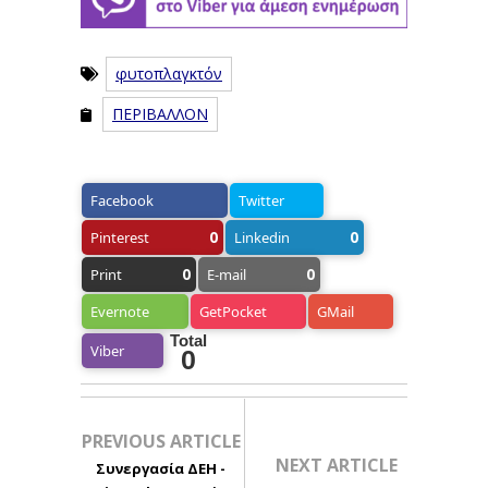
φυτοπλαγκτόν
ΠΕΡΙΒΑΛΛΟΝ
Facebook
Twitter
0
0
Pinterest
Linkedin
0
0
Print
E-mail
Evernote
GetPocket
GMail
Total
Viber
0
PREVIOUS ARTICLE
NEXT ARTICLE
Συνεργασία ΔΕΗ -