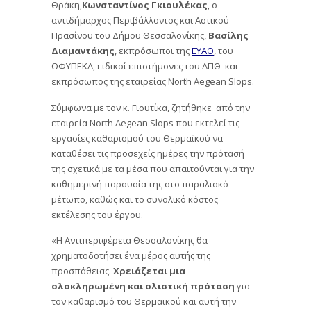
Θράκη,
Κωνσταντίνος Γκιουλέκας
, ο
αντιδήμαρχος Περιβάλλοντος και Αστικού
Πρασίνου του Δήμου Θεσσαλονίκης,
Βασίλης
Διαμαντάκης
, εκπρόσωποι της
ΕΥΑΘ
, του
ΟΦΥΠΕΚΑ, ειδικοί επιστήμονες του ΑΠΘ και
εκπρόσωπος της εταιρείας North Aegean Slops.
Σύμφωνα με τον κ. Γιουτίκα, ζητήθηκε από την
εταιρεία Νorth Aegean Slops που εκτελεί τις
εργασίες καθαρισμού του Θερμαϊκού να
καταθέσει τις προσεχείς ημέρες την πρότασή
της σχετικά με τα μέσα που απαιτούνται για την
καθημερινή παρουσία της στο παραλιακό
μέτωπο, καθώς και το συνολικό κόστος
εκτέλεσης του έργου.
«Η Αντιπεριφέρεια Θεσσαλονίκης θα
χρηματοδοτήσει ένα μέρος αυτής της
προσπάθειας.
Χρειάζεται μια
ολοκληρωμένη και ολιστική πρόταση
για
τον καθαρισμό του Θερμαϊκού και αυτή την