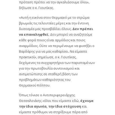
πρόταση πρέπει να την αγκαλιάσουμε όλοι»,
δήλωσε ο κ. Γιουτίκας.
«Αυτή η εικόνα στον Θερμαϊκό με το στρώμα
βρωμιάς τις τελευταίες μέρες και την έντονη
δυσοσμία μας προσβάλλει όλους.
Δεν πρέπει
να επαναληφθεί.
Δεν μπορεί να αναζητούμε
κάθε φορά ποιος είναι αρμόδιος και ποιος
αναρμόδιος. Ούτε να περιμένουμε να φυσήξει ο
Βαρδάρης για να μας καθαρίσει. Να είμαστε
πρακτικοί», σημείωσε, ο κ. Γιουτίκας,
δεχόμενος τα συγχαρητήρια των παρισταμένων
για την πρωτοβουλία συντονισμού και
αντιμετώπισης σε σταθερή βάση των
προβλημάτων καθαριότητας του
Θερμαϊκού Κόλπου.
Όπως τόνισε ο Αντιπεριφερειάρχης
Θεσσαλονίκης «όλοι που είμαστε εδώ,
έχουμε
την ίδια αγωνία, την ίδια στόχευση
και
είμαστε πρόθυμοι να στηρίξουμε πέρα από