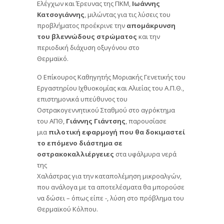
Ελέγχων και Έρευνας της ΠΚΜ,
Ιωάννης
Κατσογιάννης
, μιλώντας για τις λύσεις του
προβλήματος προέκρινε την
απομάκρυνση
του βλεννώδους στρώματος
και την
περιοδική διάχυση οξυγόνου στο
Θερμαϊκό.
Ο Επίκουρος Καθηγητής Μοριακής Γενετικής του
Εργαστηρίου Ιχθυοκομίας και Αλιείας του Α.Π.Θ.,
επιστημονικά υπεύθυνος του
Οστρακογεννητικού Σταθμού στο αγρόκτημα
του ΑΠΘ,
Γιάννης Γιάντσης
, παρουσίασε
μια
πιλοτική εφαρμογή που θα δοκιμαστεί
το επόμενο διάστημα σε
οστρακοκαλλιέργειες
στα υφάλμυρα νερά
της
Χαλάστρας για την καταπολέμηση μικροαλγών,
που ανάλογα με τα αποτελέσματα θα μπορούσε
να δώσει – όπως είπε -, λύση στο πρόβλημα του
Θερμαϊκού Κόλπου.