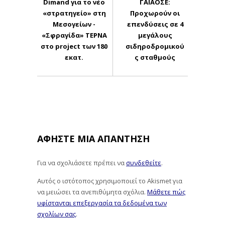
Dimand για το νέο
ΓΑΙΑΟΣΕ:
«στρατηγείο» στη
Προχωρούν οι
Μεσογείων -
επενδύσεις σε 4
«Σφραγίδα» ΤΕΡΝΑ
μεγάλους
στο project των 180
σιδηροδρομικού
εκατ.
ς σταθμούς
ΑΦΉΣΤΕ ΜΙΑ ΑΠΆΝΤΗΣΗ
Για να σχολιάσετε πρέπει να
συνδεθείτε
.
Αυτός ο ιστότοπος χρησιμοποιεί το Akismet για
να μειώσει τα ανεπιθύμητα σχόλια.
Μάθετε πώς
υφίστανται επεξεργασία τα δεδομένα των
σχολίων σας
.