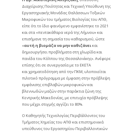
Διαχείρισης Ποιότητας και Τεχνική Υπεύθυνη της
Εργαστηριακής Μονάδας Θαλάσσιων Τοξικών
Μικροφυκών του τμήματος Βιολογίας του ΑΠΘ,
είπε ότι το ίδιο φαινόμενο εμφανίστηκε το 2021
και στα «πεντακάθαρα νερά της Λήμνου» και
επισήμανε τη σημασία του καθαρισμού, ώστε
«
αυτή η βιομάζα να μην καθιζάνει
και
δημιουργήσει προβλήματα στη χλωρίδα και
πανίδα του Κόλπου της Θεσσαλονίκης». Ανέφερε
επίσης ότι σε συνεργασία με το ΕΚΕΤΑ
και χρηματοδότηση από την ΠΚΜ, υλοποιείται
πιλοτικό πρόγραμμα με έμφαση στην πρόβλεψη
εμφάνισης επιβλαβών μικροφυκών και
βλεννωδών μαζών στην παράκτια ζώνη της
Κεντρικής Μακεδονίας, με επιτυχία πρόβλεψης
που μέχρι στιγμής αγγίζει το 80%.
Ο Καθηγητής Τεχνολογίας Περιβάλλοντος του
Τμήματος Χημείας του ΑΠΘ και επιστημονικά
υπεύθυνος του Εργαστηρίου Περιβαλλοντικών