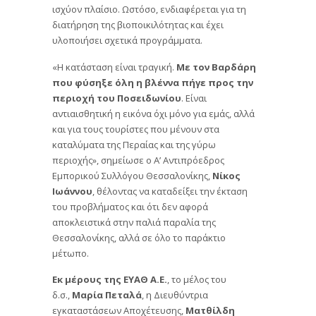
ισχύον πλαίσιο. Ωστόσο, ενδιαφέρεται για τη
διατήρηση της βιοποικιλότητας και έχει
υλοποιήσει σχετικά προγράμματα.
«Η κατάσταση είναι τραγική.
Με τον Βαρδάρη
που φύσηξε όλη η βλέννα πήγε προς την
περιοχή του Ποσειδωνίου
. Είναι
αντιαισθητική η εικόνα όχι μόνο για εμάς, αλλά
και για τους τουρίστες που μένουν στα
καταλύματα της Περαίας και της γύρω
περιοχής», σημείωσε ο Α’ Αντιπρόεδρος
Εμπορικού Συλλόγου Θεσσαλονίκης,
Νίκος
Ιωάννου
, θέλοντας να καταδείξει την έκταση
του προβλήματος και ότι δεν αφορά
αποκλειστικά στην παλιά παραλία της
Θεσσαλονίκης, αλλά σε όλο το παράκτιο
μέτωπο.
Εκ μέρους της ΕΥΑΘ Α.Ε.
, το μέλος του
δ.σ.,
Μαρία Πεταλά
, η Διευθύντρια
εγκαταστάσεων Αποχέτευσης,
Ματθίλδη