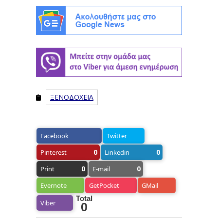
ΞΕΝΟΔΟΧΕΙΑ
Facebook
Twitter
0
0
Pinterest
Linkedin
0
0
Print
E-mail
Evernote
GetPocket
GMail
Total
Viber
0