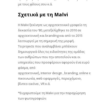
με τους φίλους σου κ.ά.
Σχετικά με τη
Malvi
Η Malvi ξεκίνησε ως αρχιτεκτονικό γραφείο τη
δεκαετία του ’80, μετεξελίχθηκε το 2010 σε
αρχιτεκτονική και branding και από το 2015
λειτουργεί με τη σημερινή της μορφή.
Τα projects που αναλαμβάνει μπλέκουν
δημιουργικά όλες τις ειδικότητες της ομάδας
των ανθρώπων που την αποτελούν και οι
υπηρεσίες που προσφέρουν αφορούν ένα ευρύ
φάσμα, από
αρχιτεκτονική, Interior design , branding, online ε
πικοινωνία, web εφαρμογές, περιεχόμενο,
βίντεο εικόνα , VR κ.ά.
*Ευχαριστούμε τη Malvi για την παραχώρηση
των φωτογραφιών.