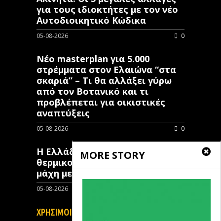
για τους ιδιοκτήτες με τον νέο
Αυτοδιοικητικό Κώδικα
05-08-2026
0
Νέο masterplan για 5.000
στρέμματα στον Ελαιώνα “στα
σκαριά” – Τι θα αλλάξει γύρω
από τον Βοτανικό και τι
προβλέπεται για οικιστικές
αναπτύξεις
05-08-2026
0
Η Ελλάδα επιστρατεύει
MORE STORY
θερμικούς δορυφόρους στη
μάχη με τις πυρκαγιές
05-08-2026
0
ΧΡΗΣΙΜΟΙ ΣΥΝΔΕΣΜΟΙ