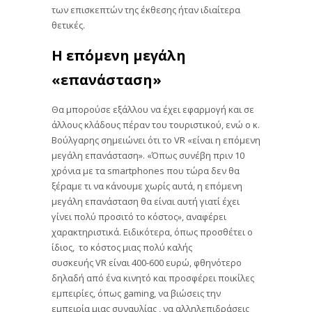
των επισκεπτών της έκθεσης ήταν ιδιαίτερα
θετικές.
Η επόμενη μεγάλη
«επανάσταση»
Θα μπορούσε εξάλλου να έχει εφαρμογή και σε
άλλους κλάδους πέραν του τουριστικού, ενώ ο κ.
Βούλγαρης σημειώνει ότι το VR «είναι η επόμενη
μεγάλη επανάσταση». «Όπως συνέβη πριν 10
χρόνια με τα smartphones που τώρα δεν θα
ξέραμε τι να κάνουμε χωρίς αυτά, η επόμενη
μεγάλη επανάσταση θα είναι αυτή γιατί έχει
γίνει πολύ προσιτό το κόστος», αναφέρει
χαρακτηριστικά. Ειδικότερα, όπως προσθέτει ο
ίδιος, το κόστος μιας πολύ καλής
συσκευής VR είναι 400-600 ευρώ, φθηνότερο
δηλαδή από ένα κινητό και προσφέρει ποικίλες
εμπειρίες, όπως gaming, να βιώσεις την
εμπειρία μιας συναυλίας , να αλληλεπιδράσεις