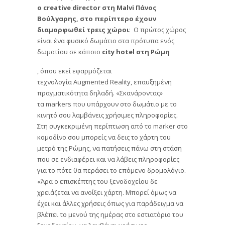
ο
creative
director στη
Malvi Πάνος
Βούλγαρης, στο περίπτερο έχουν
διαμορφωθεί τρεις χώροι
: Ο πρώτος χώρος
είναι ένα φυσικό δωμάτιο στα πρότυπα ενός
δωματίου σε κάποιο
city
hotel στη Ρώμη
, όπου εκεί εφαρμόζεται
τεχνολογία Augmented Reality, επαυξημένη
πραγματικότητα δηλαδή. «Σκανάροντας»
τα markers που υπάρχουν στο δωμάτιο με το
κινητό σου λαμβάνεις χρήσιμες πληροφορίες.
Στη συγκεκριμένη περίπτωση από το marker στο
κομοδίνο σου μπορείς να δεις το χάρτη του
μετρό της Ρώμης, να πατήσεις πάνω στη στάση
που σε ενδιαφέρει και να λάβεις πληροφορίες
για το πότε θα περάσει το επόμενο δρομολόγιο.
«Άρα ο επισκέπτης του ξενοδοχείου δε
χρειάζεται να ανοίξει χάρτη. Μπορεί όμως να
έχει και άλλες χρήσεις όπως για παράδειγμα να
βλέπει το μενού της ημέρας στο εστιατόριο του