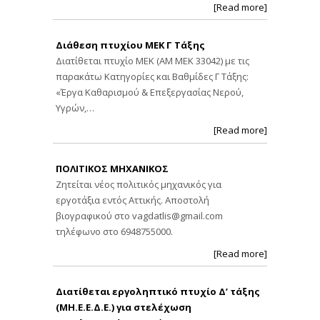
[Read more]
Διάθεση πτυχίου ΜΕΚ Γ Τάξης
Διατίθεται πτυχίο ΜΕΚ (ΑΜ ΜΕΚ 33042) με τις
παρακάτω Κατηγορίες και Βαθμίδες Γ Τάξης:
«Έργα Καθαρισμού & Επεξεργασίας Νερού,
Υγρών,…
[Read more]
ΠΟΛΙΤΙΚΟΣ ΜΗΧΑΝΙΚΟΣ
Ζητείται νέος πολιτικός μηχανικός για
εργοτάξια εντός Αττικής. Αποστολή
βιογραφικού στο
vagdatlis@gmail.com
τηλέφωνο στο 6948755000.
[Read more]
Διατίθεται εργοληπτικό πτυχίο Δ’ τάξης
(ΜΗ.Ε.Ε.Δ.Ε.) για στελέχωση