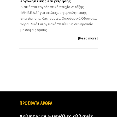
εργοληπτικής επιχείρησης.
Διατίθεται εργοληπτικό πτυχίο Δ’ τάξης
(ΜΗ.Ε.Ε.Δ.Ε.) για στελέχωση εργοληπτικής
επιχείρησης. Κατηγορίες: Οικοδομικά Οδοποιία
Υδραυλικά Ενεργειακά Υπεύθυνη συνεργασία
με σαφείς όρους…
[Read more]
ΠΡΟΣΦΑΤΑ ΑΡΘΡΑ
Ακίνητα: Οι 5 μεγάλες αλλαγές