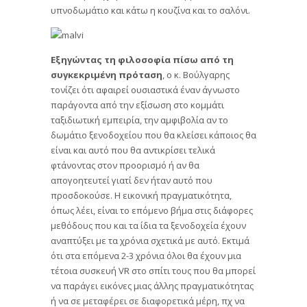
υπνοδωμάτιο και κάτω η κουζίνα και το σαλόνι.
Εξηγώντας τη φιλοσοφία πίσω από τη
συγκεκριμένη πρόταση
, ο κ. Βούλγαρης
τονίζει ότι αφαιρεί ουσιαστικά έναν άγνωστο
παράγοντα από την εξίσωση στο κομμάτι
ταξιδιωτική εμπειρία, την αμφιβολία αν το
δωμάτιο ξενοδοχείου που θα κλείσει κάποιος θα
είναι και αυτό που θα αντικρίσει τελικά
φτάνοντας στον προορισμό ή αν θα
απογοητευτεί γιατί δεν ήταν αυτό που
προσδοκούσε. Η εικονική πραγματικότητα,
όπως λέει, είναι το επόμενο βήμα στις διάφορες
μεθόδους που και τα ίδια τα ξενοδοχεία έχουν
αναπτύξει με τα χρόνια σχετικά με αυτό. Εκτιμά
ότι στα επόμενα 2-3 χρόνια όλοι θα έχουν μια
τέτοια συσκευή VR στο σπίτι τους που θα μπορεί
να παράγει εικόνες μιας άλλης πραγματικότητας
ή να σε μεταφέρει σε διαφορετικά μέρη, πχ να