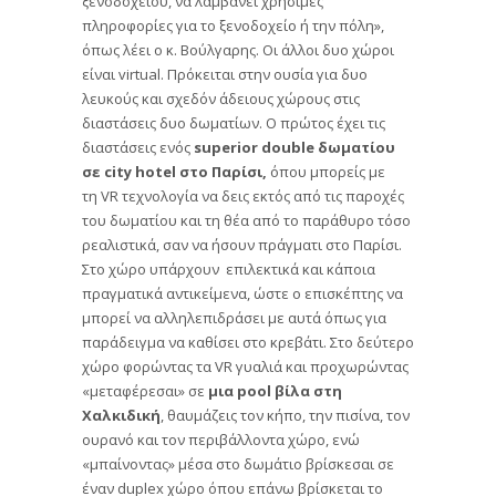
ξενοδοχείου, να λαμβάνει χρήσιμες
πληροφορίες για το ξενοδοχείο ή την πόλη»,
όπως λέει ο κ. Βούλγαρης. Οι άλλοι δυο χώροι
είναι virtual. Πρόκειται στην ουσία για δυο
λευκούς και σχεδόν άδειους χώρους στις
διαστάσεις δυο δωματίων. Ο πρώτος έχει τις
διαστάσεις ενός
superior
double δωματίου
σε
city
hotel στο Παρίσι,
όπου μπορείς με
τη VR τεχνολογία να δεις εκτός από τις παροχές
του δωματίου και τη θέα από το παράθυρο τόσο
ρεαλιστικά, σαν να ήσουν πράγματι στο Παρίσι.
Στο χώρο υπάρχουν επιλεκτικά και κάποια
πραγματικά αντικείμενα, ώστε ο επισκέπτης να
μπορεί να αλληλεπιδράσει με αυτά όπως για
παράδειγμα να καθίσει στο κρεβάτι. Στο δεύτερο
χώρο φορώντας τα VR γυαλιά και προχωρώντας
«μεταφέρεσαι» σε
μια
pool βίλα στη
Χαλκιδική
, θαυμάζεις τον κήπο, την πισίνα, τον
ουρανό και τον περιβάλλοντα χώρο, ενώ
«μπαίνοντας» μέσα στο δωμάτιο βρίσκεσαι σε
έναν duplex χώρο όπου επάνω βρίσκεται το