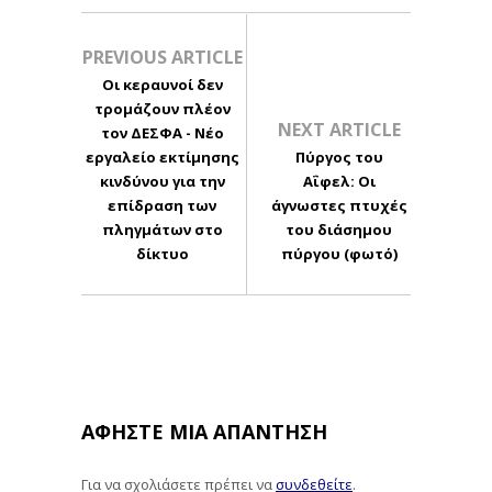
PREVIOUS ARTICLE
Οι κεραυνοί δεν
τρομάζουν πλέον
NEXT ARTICLE
τον ΔΕΣΦΑ - Νέο
εργαλείο εκτίμησης
Πύργος του
κινδύνου για την
Αΐφελ: Οι
επίδραση των
άγνωστες πτυχές
πληγμάτων στο
του διάσημου
δίκτυο
πύργου (φωτό)
ΑΦΉΣΤΕ ΜΙΑ ΑΠΆΝΤΗΣΗ
Για να σχολιάσετε πρέπει να
συνδεθείτε
.