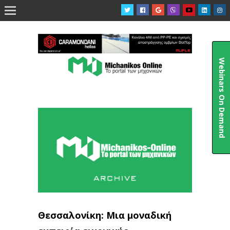

Webinars On Demand
Θεσσαλονίκη: Μια μοναδική