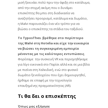
μισή ξεκινάει πολύ πριν την άφιξη στο κατάλυμα,
από την στιγμή ακόμη που ο δυνάμει
επισκέπτης θα μπει στη διαδικασία να
αναζητήσει προορισμό, κατάλυμα και δωμάτιο,
η Malvi παρουσιάζει ένα νέο τρόπο για να
βιώσει ο επισκέπτης τα στάδια του ταξιδιού.
Το
TyposThes. βρέθηκε στο περίπτερο
της
Malvi στη
Hotelia και είχε την ευκαιρία
να βιώσει τη συγκεκριμένη εμπειρία
μένοντας με τις καλύτερες εντυπώσεις
.
Φορέσαμε την συσκευή VR και περιηγηθήκαμε
για λίγο εικονικά στο Παρίσι αλλά και σε μια βίλα
με πισίνα στη Χαλκιδική, ενώ στο φυσικό
δωμάτιο ξενοδοχείου που έχει δημιουργηθεί,
ήρθαμε σε επαφή με την τεχνολογία
επαυξημένης πραγματικότητας (AR).
Τι θα δει ο επισκέπτης
Όπως μας εξήγησε