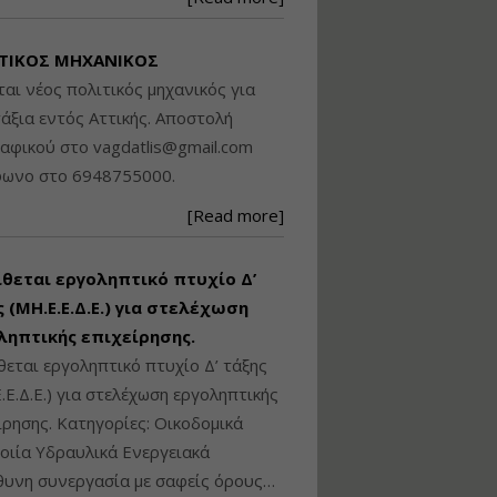
Βασικά στοιχεία
τεχνολογίας
ΤΙΚΟΣ ΜΗΧΑΝΙΚΟΣ
φωτισμού LED και
ανάλυση Συστημάτων
ται νέος πολιτικός μηχανικός για
Διαχείρισης
άξια εντός Αττικής. Αποστολή
Φωτισμού
ραφικού στο
vagdatlis@gmail.com
Εισηγητής:
Στέφανος Τουλόγλου
φωνο στο 6948755000.
Τιμή από: €190.00
[Read more]
Διάρκεια: 12 ώρες
ίθεται εργοληπτικό πτυχίο Δ’
Εκπόνηση Τοπικών και
Ειδικών Πολεοδομικών
 (ΜΗ.Ε.Ε.Δ.Ε.) για στελέχωση
Σχεδίων (ΤΠΣ και ΕΠΣ)
ληπτικής επιχείρησης.
θεται εργοληπτικό πτυχίο Δ’ τάξης
.Ε.Δ.Ε.) για στελέχωση εργοληπτικής
Εισηγητής:
Λάμπρος Κίσσας
ίρησης. Κατηγορίες: Οικοδομικά
Τιμή από: €130.00
ιία Υδραυλικά Ενεργειακά
Διάρκεια: 6 ώρες
υνη συνεργασία με σαφείς όρους…