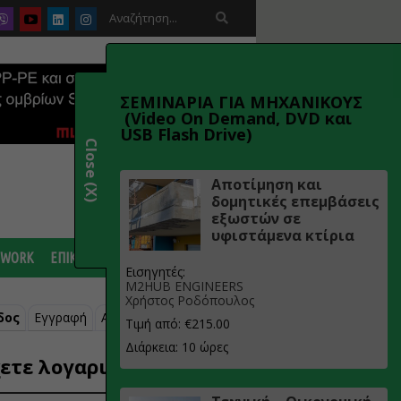

ΣΕΜΙΝΑΡΙΑ ΓΙΑ ΜΗΧΑΝΙΚΟΥΣ
(Video On Demand, DVD και
USB Flash Drive)
Close (X)
Αποτίμηση και
δομητικές επεμβάσεις
εξωστών σε
υφιστάμενα κτίρια
 WORK
ΕΠΙΚΟΙΝΩΝΙΑ
Εισηγητές:
M2HUB ENGINEERS
Χρήστος Ροδόπουλος
δος
Εγγραφή
Ανάκτηση κωδικού
Τιμή από: €215.00
Διάρκεια: 10 ώρες
ετε λογαριασμό;