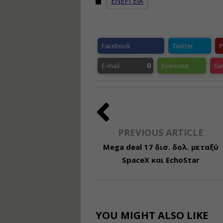
ΕΝΕΡΓΕΙΑ
Facebook
Twitter
P
0
E-mail
Evernote
Ge
PREVIOUS ARTICLE
Mega deal 17 δισ. δολ. μεταξύ
SpaceX και EchoStar
YOU MIGHT ALSO LIKE