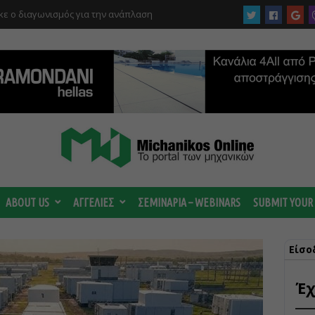
ργίας του αιολικού πάρκου –
 κατηγορούμενοι για τη μεγάλη πυρκαγιά
ABOUT US
ΑΓΓΕΛΙΕΣ
ΣΕΜΙΝΑΡΙΑ – WEBINARS
SUBMIT YOUR
Είσο
Έχ