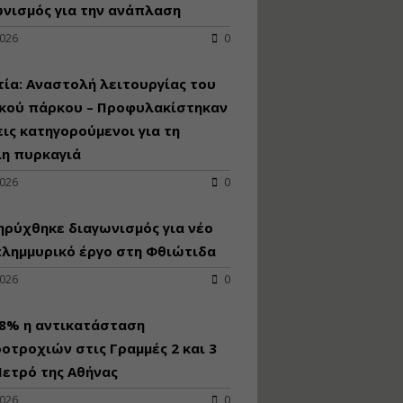
κατασκευή
νισμός για την ανάπλαση
κoλυμβητικής
2026
0
υδατοδεξαμενής
Εισηγητής:
Χρήστος Ροδόπουλος
ία: Αναστολή λειτουργίας του
Τιμή από: €230.00
ικού πάρκου – Προφυλακίστηκαν
Διάρκεια: 14 ώρες
εις κατηγορούμενοι για τη
λη πυρκαγιά
Διαδικασία
2026
0
αδειοδότησης και
έκδοσης
ρύχθηκε διαγωνισμός για νέo
πιστοποιητικού
κατάταξης
πλημμυρικό έργο στη Φθιώτιδα
τουριστικών μονάδων
2026
0
Εισηγητές:
Γραμματή Μπακλατσή
Νικόλαος Σαρούκος
98% η αντικατάσταση
Τιμή από: €145.00
οτροχιών στις Γραμμές 2 και 3
Διάρκεια: 8 ώρες
ετρό της Αθήνας
2026
0