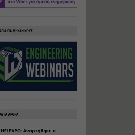
υλοποίηση
φωτοβολταϊκών
συστημάτων για
αυτοπαραγωγή (Net-
Billing)
ΑΡΙΑ ΓΙΑ ΜΗΧΑΝΙΚΟΥΣ
Εισηγητής:
Νικόλαος Παπαναστασίου
Τιμή από: €230.00
Διάρκεια: 16 ώρες
Αρχιτεκτονικός
Σχεδιασμός με το
Rhinoceros
Εισηγητής:
Κυριάκος Γολέμης
Τιμή από: €275.00
Διάρκεια: 18 ώρες
ΑΤΑ ΑΡΘΡΑ
 HELEXPO: Αναρτήθηκε ο
Σχεδιασμός και