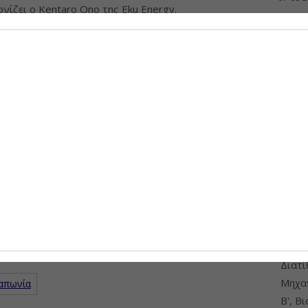
νίζει ο Kentaro Ono της Eku Energy.
Επαν
gy Institute, αντί να διευκολύνουν τη μετάβαση σε
ενεργ
ί να διατηρήσουν τις υφιστάμενες πηγές ενέργειας
ύψους
η Ιαπωνία καλείται να ισορροπήσει ανάμεσα στην
07-08-
ση επενδυτών και την επίτευξη των κλιματικών της
ΠΡΟΣΦ
Διάθ
Μηχα
Διατ
Μηχαν
Ιαπωνία
Β', Β