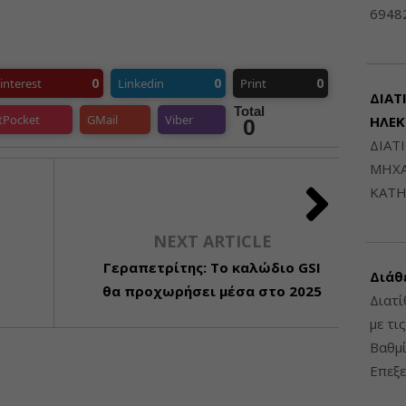
6948
0
0
0
interest
Linkedin
Print
ΔΙΑΤ
Total
tPocket
GMail
Viber
ΗΛΕ
0
ΔΙΑΤ
ΜΗΧΑ
ΚΑΤΗ
NEXT ARTICLE
Γεραπετρίτης: Το καλώδιο GSI
Διάθ
θα προχωρήσει μέσα στο 2025
Διατί
με τι
Βαθμί
Επεξε