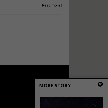
[Read more]
Ανάθεση – Εκτέλεση –
Επίβλεψη Δημοσίων
Έργων με τον
Ν.4782/2021
Εισηγητής:
Ζήσης Παπασταμάτης
Τιμή από: €220.00
Διάρκεια: 18 ώρες
Σχεδιασμός, μελέτη
και τεχνική
υλοποίηση
φωτοβολταϊκών
συστημάτων για
αυτοπαραγωγή (Net-
MORE STORY
metering)
Εισηγητής:
Νικόλαος Παπαναστασίου
Τιμή από: €215.00
Διάρκεια: 16 ώρες