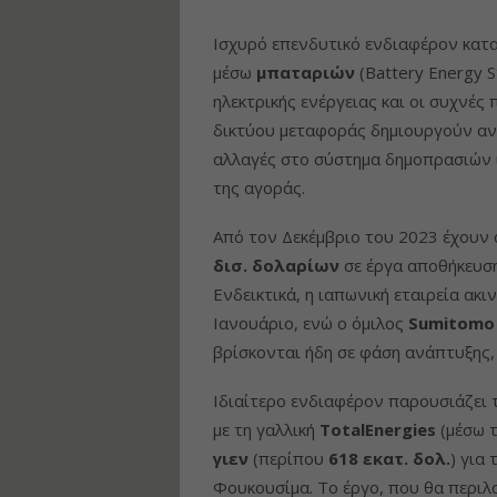
Ισχυρό επενδυτικό ενδιαφέρον κατα
μέσω
μπαταριών
(Battery Energy 
ηλεκτρικής ενέργειας και οι συχνές
δικτύου μεταφοράς δημιουργούν ανά
αλλαγές στο σύστημα δημοπρασιών 
της αγοράς.
Από τον Δεκέμβριο του 2023 έχουν
δισ. δολαρίων
σε έργα αποθήκευση
Ενδεικτικά, η ιαπωνική εταιρεία ακ
Ιανουάριο, ενώ ο όμιλος
Sumitomo
βρίσκονται ήδη σε φάση ανάπτυξης,
Ιδιαίτερο ενδιαφέρον παρουσιάζει 
με τη γαλλική
TotalEnergies
(μέσω τ
γιεν
(περίπου
618 εκατ. δολ.
) για
Φουκουσίμα. Το έργο, που θα περιλ