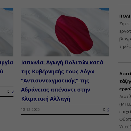
ΠΟΛΙ
Ζητεί
εργοτ
βιογ
τηλέ
υργία
Ιαπωνία: Αγωγή Πολιτών κατά
ού
της Κυβέρνησής τους Λόγω
Διατ
“Αντισυνταγματικής” της
τάξης
εργο
Αδράνειας απέναντι στην
0
Διατί
Κλιματική Αλλαγή
(ΜΗ.Ε
18-12-2025
0
επιχε
Οδοπο
Υπεύθ