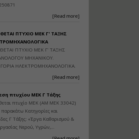
Ηλεκτρονική
250871
Ταυτότητα Κτιρίου/
Αυτοτελούς
[Read more]
Διηρημένης
ιδιοκτησίας – Θεωρία
και Πράξη (2024)
ΙΘΕΤΑΙ ΠΤΥΧΙΟ ΜΕΚ Γ' ΤΑΞΗΣ
Εισηγήτρια:
Αναστασία Μητρακάκη
ΚΤΡΟΜΗΧΑΝΟΛΟΓΙΚΑ
Τιμή από: €140.00
ΙΘΕΤΑΙ ΠΤΥΧΙΟ ΜΕΚ Γ' ΤΑΞΗΣ
Διάρκεια: 6 ώρες
ΝΟΛΟΓΟΥ ΜΗΧΑΝΙΚΟΥ.
ΓΟΡΙΑ ΗΛΕΚΤΡΟΜΗΧΑΝΟΛΟΓΙΚΑ.
Εφαρμογή
[Read more]
Πολεοδομικού
Σχεδιασμού Εντός
Ορίων Πόλεων και
εση πτυχίου ΜΕΚ Γ Τάξης
Οικισμών και Εκτός
Σχεδίου Δόμησης
θεται πτυχίο ΜΕΚ (ΑΜ ΜΕΚ 33042)
ς παρακάτω Κατηγορίες και
Εισηγήτρια:
Γραμματή Μπακλατσή
δες Γ Τάξης: «Έργα Καθαρισμού &
Τιμή από: €145.00
ργασίας Νερού, Υγρών,…
Διάρκεια: 8 ώρες
[Read more]