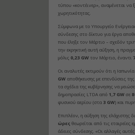
τύπου «κοντέινερ», αναμένεται να 
χωρητικότητας.
Σύμφωνα με το Υπουργείο Ενέργειας,
σύνδεσης στο δίκτυο για έργα απο
που έληξε τον Μάρτιο – σχεδόν τρι
την εκρηκτική αυτή αύξηση, η πραγμ
μόλις
0,23 GW
τον Μάρτιο, έναντι
Οι αναλυτές εκτιμούν ότι η Ιαπωνί
GW
αποθήκευσης με επενδύσεις της
τα σχέδια της κυβέρνησης να μειώσ
δημοπρασίες LTDA από
1,7 GW
σε
8
φυσικού αερίου (στα
3 GW
) και πυρ
Επιπλέον, η αύξηση της ελάχιστης 
ώρες
θεωρείται από τις εταιρείες ε
άδειες σύνδεσης. «Οι αλλαγές αυτέ