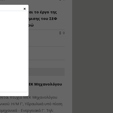
Υγιεινή και Ασφάλεια
απροκηρύσσεται το έργο της
στα Ιδιωτικά και
Δημόσια Έργα
ειακής αναβάθμισης του ΣΕΦ
 24,8 εκατ. ευρώ
Εισηγητής:
Ζήσης Παπασταμάτης
2026
0
Τιμή από: €145.00
Διάρκεια: 7 ώρες
Διαδικασία Έκδοσης
Οικοδομικών Αδειών
μέσω του e-Άδειες –
ΑΤΕΣ ΑΓΓΕΛΙΕΣ
Παραδείγματα
Εφαρμογής
εση Πτυχίου ΜΕΚ Μηχανολόγου
Εισηγήτρια:
Αναστασία Μητρακάκη
νικού Γ' Τάξης
Τιμή από: €165.00
ίθεται πτυχίο ΜΕΚ Μηχανολόγου
Διάρκεια: 9 ώρες
ικού: Η/Μ Γ', Υδραυλικά υπό πίεση
ιομηχανικά - Ενεργειακά Γ'. Τηλ: