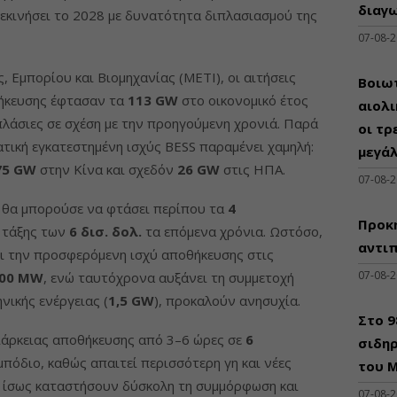
διαγω
ξεκινήσει το 2028 με δυνατότητα διπλασιασμού της
07-08-
 Εμπορίου και Βιομηχανίας (METI), οι αιτήσεις
Βοιωτ
θήκευσης έφτασαν τα
113 GW
στο οικονομικό έτος
αιολ
πλάσιες σε σχέση με την προηγούμενη χρονιά. Παρά
οι τρ
ατική εγκατεστημένη ισχύς BESS παραμένει χαμηλή:
μεγά
75 GW
στην Κίνα και σχεδόν
26 GW
στις ΗΠΑ.
07-08-
α θα μπορούσε να φτάσει περίπου τα
4
Προκη
 τάξης των
6 δισ. δολ.
τα επόμενα χρόνια. Ωστόσο,
αντι
ει την προσφερόμενη ισχύ αποθήκευσης στις
07-08-
00 MW
, ενώ ταυτόχρονα αυξάνει τη συμμετοχή
ηνικής ενέργειας (
1,5 GW
), προκαλούν ανησυχία.
Στο 
διάρκειας αποθήκευσης από 3–6 ώρες σε
6
σιδηρ
μπόδιο, καθώς απαιτεί περισσότερη γη και νέες
του Μ
ς ίσως καταστήσουν δύσκολη τη συμμόρφωση και
07-08-