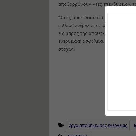
αποθαρρύνουν νέες επενδύσεις», το
Όπως προειδοποιεί η Renewable Ener
καθαρή ενέργεια, οι αλλαγές «μπορε
εις βάρος της αποθήκευσης». Έτσι, 
ενεργειακή ασφάλεια, την προσέλκυ
στόχων.
έργα αποθήκευσης ενέργειας