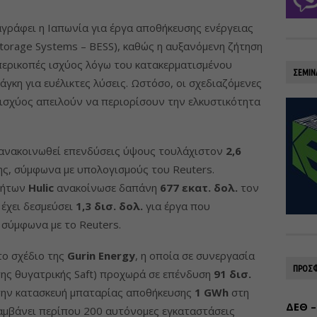
γράφει η Ιαπωνία για έργα αποθήκευσης ενέργειας
Storage Systems – BESS), καθώς η αυξανόμενη ζήτηση
 περικοπές ισχύος λόγω του κατακερματισμένου
ΣΕΜΙΝ
γκη για ευέλικτες λύσεις. Ωστόσο, οι σχεδιαζόμενες
ισχύος απειλούν να περιορίσουν την ελκυστικότητα
 ανακοινωθεί επενδύσεις ύψους τουλάχιστον
2,6
ς, σύμφωνα με υπολογισμούς του Reuters.
ινήτων
Hulic
ανακοίνωσε δαπάνη
677 εκατ. δολ.
τον
έχει δεσμεύσει
1,3 δισ. δολ.
για έργα που
 σύμφωνα με το Reuters.
το σχέδιο της
Gurin Energy
, η οποία σε συνεργασία
ΠΡΟΣΦ
ης θυγατρικής Saft) προχωρά σε επένδυση
91 δισ.
 την κατασκευή μπαταρίας αποθήκευσης
1 GWh
στη
ΔΕΘ –
αμβάνει περίπου 200 αυτόνομες εγκαταστάσεις