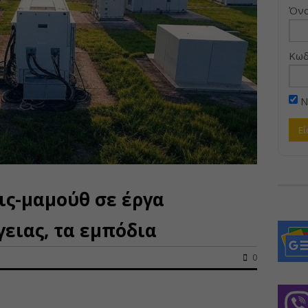
Όνο
Κωδ
Ν
ις-μαμούθ σε έργα
ειας, τα εμπόδια
0