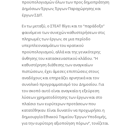
προϋπολογισμών όλων των προς δημοπράτηση
Δημόσιων Έργων, Έργων Παραχώρησης και
έργων ΣΔΙΤ.
Εν τω μεταξύ, ο ΣΤΕΑΤ θίγει και το “παράδοξο”
φαινόμενο των συνεχών καθυστερήσεων στις
πληρωμές των έργων, σε μια περίοδο
υπερπλεονασμάτων του κρατικού
προϋπολογισμού, αλλά και της γενικότερης
άνθησης του κατασκευαστικού κλάδου. “Η
καθυστέρηση διάθεσης των αναγκαίων
πιστώσεων, έχει άμεσες επιπτώσεις στους
αναδόχους και επηρεάζει αρνητικά και τον
συνολικό προγραμματισμό του Δημοσίου. Για
τον σκοπό αυτό είναι αναγκαία η εξεύρεση
λύσεων χρηματοδότησης των έργων και στο
πλαίσιο των ευρύτερων προτάσεων που
κατατέθηκαν. Είναι δυνατόν να προχωρήσει η
δημιουργία Εθνικού Ταμείου Έργων Υποδομής,
για την ευρύτερη αξιοποίηση πόρων”, τονίζεται.