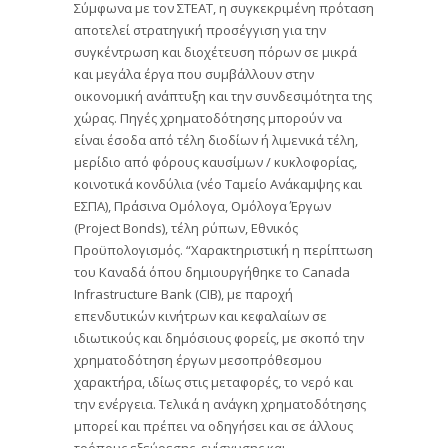
Σύμφωνα με τον ΣΤΕΑΤ, η συγκεκριμένη πρόταση
αποτελεί στρατηγική προσέγγιση για την
συγκέντρωση και διοχέτευση πόρων σε μικρά
και μεγάλα έργα που συμβάλλουν στην
οικονομική ανάπτυξη και την συνδεσιμότητα της
χώρας. Πηγές χρηματοδότησης μπορούν να
είναι έσοδα από τέλη διοδίων ή λιμενικά τέλη,
μερίδιο από φόρους καυσίμων / κυκλοφορίας,
κοινοτικά κονδύλια (νέο Ταμείο Ανάκαμψης και
ΕΣΠΑ), Πράσινα Ομόλογα, Ομόλογα Έργων
(Project Bonds), τέλη ρύπων, Εθνικός
Προϋπολογισμός. “Χαρακτηριστική η περίπτωση
του Καναδά όπου δημιουργήθηκε το Canada
Infrastructure Bank (CIB), με παροχή
επενδυτικών κινήτρων και κεφαλαίων σε
ιδιωτικούς και δημόσιους φορείς, με σκοπό την
χρηματοδότηση έργων μεσοπρόθεσμου
χαρακτήρα, ιδίως στις μεταφορές, το νερό και
την ενέργεια. Τελικά η ανάγκη χρηματοδότησης
μπορεί και πρέπει να οδηγήσει και σε άλλους
τρόπους εξεύρεσης, ενίσχυσης και