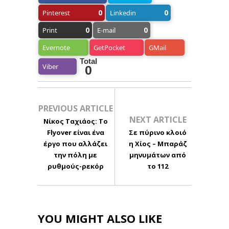
0
0
Pinterest
Linkedin
0
0
Print
E-mail
Evernote
GetPocket
GMail
Total
Viber
0
PREVIOUS ARTICLE
NEXT ARTICLE
Νίκος Ταχιάος: Το
Flyover είναι ένα
Σε πύρινο κλοιό
έργο που αλλάζει
η Χίος – Μπαράζ
την πόλη με
μηνυμάτων από
ρυθμούς-ρεκόρ
το 112
YOU MIGHT ALSO LIKE