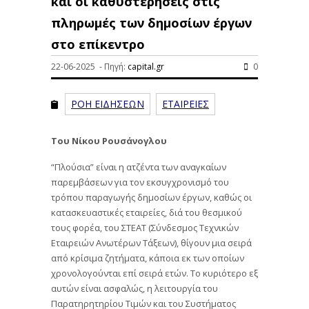
και οι καθυστερήσεις στις
πληρωμές των δημοσίων έργων
στο επίκεντρο
22-06-2025 - Πηγή:
capital.gr
0
ΡΟΗ ΕΙΔΗΣΕΩΝ
ΕΤΑΙΡΕΙΕΣ
Του Νίκου Ρουσάνογλου
“Πλούσια” είναι η ατζέντα των αναγκαίων
παρεμβάσεων για τον εκσυγχρονισμό του
τρόπου παραγωγής δημοσίων έργων, καθώς οι
κατασκευαστικές εταιρείες, διά του θεσμικού
τους φορέα, του ΣΤΕΑΤ (Σύνδεσμος Τεχνικών
Εταιρειών Ανωτέρων Τάξεων), θίγουν μια σειρά
από κρίσιμα ζητήματα, κάποια εκ των οποίων
χρονολογούνται επί σειρά ετών. Το κυριότερο εξ
αυτών είναι ασφαλώς, η λειτουργία του
Παρατηρητηρίου Τιμών και του Συστήματος