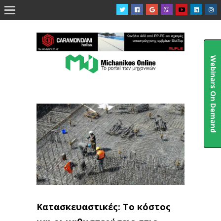

Webinars On Demand
Κατασκευαστικές: Το κόστος