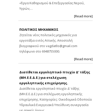
«Έργα Καθαρισμού & Επεξεργασίας Νερού,
Υγρών,…
[Read more]
ΠΟΛΙΤΙΚΟΣ ΜΗΧΑΝΙΚΟΣ
Ζητείται νέος πολιτικός μηχανικός για
εργοτάξια εντός Αττικής. Αποστολή
βιογραφικού στο
vagdatlis@gmail.com
τηλέφωνο στο 6948755000.
[Read more]
Διατίθεται εργοληπτικό πτυχίο Δ’ τάξης
(ΜΗ.Ε.Ε.Δ.Ε.) για στελέχωση
εργοληπτικής επιχείρησης.
Διατίθεται εργοληπτικό πτυχίο Δ’ τάξης
(ΜΗ.Ε.Ε.Δ.Ε.) για στελέχωση εργοληπτικής
επιχείρησης. Κατηγορίες: Οικοδομικά Οδοποιία
Υδραυλικά Ενεργειακά Υπεύθυνη συνεργασία
με σαφείς όρους…