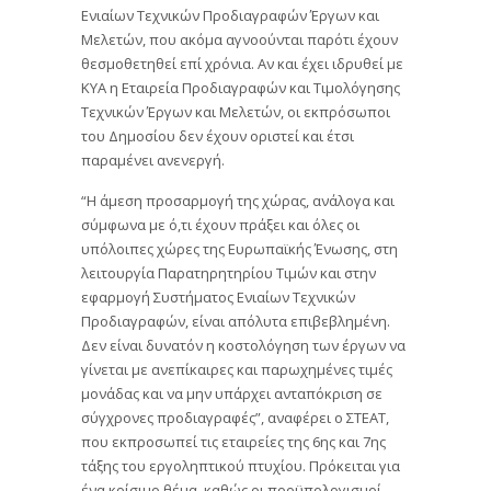
Ενιαίων Τεχνικών Προδιαγραφών Έργων και
Μελετών, που ακόμα αγνοούνται παρότι έχουν
θεσμοθετηθεί επί χρόνια. Αν και έχει ιδρυθεί με
ΚΥΑ η Εταιρεία Προδιαγραφών και Τιμολόγησης
Τεχνικών Έργων και Μελετών, οι εκπρόσωποι
του Δημοσίου δεν έχουν οριστεί και έτσι
παραμένει ανενεργή.
“Η άμεση προσαρμογή της χώρας, ανάλογα και
σύμφωνα με ό,τι έχουν πράξει και όλες οι
υπόλοιπες χώρες της Ευρωπαϊκής Ένωσης, στη
λειτουργία Παρατηρητηρίου Τιμών και στην
εφαρμογή Συστήματος Ενιαίων Τεχνικών
Προδιαγραφών, είναι απόλυτα επιβεβλημένη.
Δεν είναι δυνατόν η κοστολόγηση των έργων να
γίνεται με ανεπίκαιρες και παρωχημένες τιμές
μονάδας και να μην υπάρχει ανταπόκριση σε
σύγχρονες προδιαγραφές”, αναφέρει ο ΣΤΕΑΤ,
που εκπροσωπεί τις εταιρείες της 6ης και 7ης
τάξης του εργοληπτικού πτυχίου. Πρόκειται για
ένα κρίσιμο θέμα, καθώς οι προϋπολογισμοί