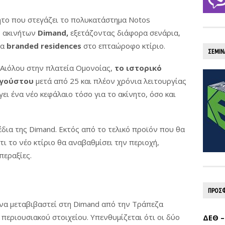
ίες της ΓΔΑΕΦΚ στις πυρόπληκτες
νητο που στεγάζει το πολυκατάστημα Notos
ρίθηκαν ακατάλληλα
ς ακινήτων
Dimand,
εξετάζοντας διάφορα σενάρια,
 τα έργα σε όλο το μήκος του ΒΟΑΚ
ία
branded residences
στο επταώροφο κτίριο.
ΣΕΜΙΝ
νούν τα δοκιμαστικά δρομολόγια στην
Αιόλου στην πλατεία Ομονοίας,
το ιστορικό
υγούστου
μετά από 25 και πλέον χρόνια λειτουργίας
ά
ι ένα νέο κεφάλαιο τόσο για το ακίνητο, όσο και
. ευρώ για την ανάπλαση της ΔΕΘ
όγραμμα Ανάπτυξης η αναβάθμιση του
δια της Dimand. Εκτός από το τελικό προϊόν που θα
τι το νέο κτίριο θα αναβαθμίσει την περιοχή,
περαξίες.
ζονται οι δήμοι - Μόλις 48,8% κάλυψη
ανικών
ΠΡΟΣΦ
 λίστα με τα μεγάλα οδικά έργα και τα
 να μεταβιβαστεί στη Dimand από την Τράπεζα
περιουσιακού στοιχείου. Υπενθυμίζεται ότι οι δύο
ΔΕΘ –
μματα