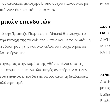
ς, οι κατοικίες με ισχυρό brand συχνά πωλούνται με
6948
 από 20% έως και πάνω από 50%.
σμικών επενδυτών
ΔΙΑΤ
ΗΛΕ
πό την Τράπεζα Πειραιώς, η Dimand θα ελέγχει το
ΔΙΑΤ
την κατοχή της το ακίνητο. Οπως και με το Μινιόν, η
ΜΗΧΑ
πένδυση μόνη της και στο τέλος να προχωρήσει σε
ΚΑΤΗ
λα τα έργα της.
ατηγορίας στην καρδιά της Αθήνας είναι από τις
ων θεσμικών επενδυτών, πηγές αναφέρουν ότι δεν
Διάθ
τρατηγικός επενδυτής
νωρίς κατά τη διαδικασία
Διατί
αλύτερη τιμή.
με τι
Βαθμί
Επεξε