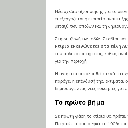
Ολοκληρώθηκαν 325 αυτοψ
Νέα σχέδια αξιοποίησης για το ακί
περιοχές – Πόσα κτίρια κ
επεξεργάζεται η εταιρεία ανάπτυξη
Χρίστος Δήμας: Προχωρούν
μεταξύ των οποίων και τη δημιουργ
Μετρό Θεσσαλονίκης: Ξεκι
Στη συμβολή των οδών Σταδίου και 
κτίριο εκκενώνεται στα τέλη Α
επέκταση προς Καλαμαρι
του πολυκαταστήματος, καθώς ανοίγε
Χρηματοδότηση 204,6 εκατ
για την περιοχή.
Χρ. Δήμας: Στο Εθνικό Πρ
Η αγορά παρακολουθεί στενά τα σχέ
παράγει η επένδυσή της, εκτιμάται ό
Αεροδρομίου Πάρου
δημιουργώντας νέες ευκαιρίες για υ
Οργανωτικό λίφτινγκ χρειά
Το πρώτο βήμα
στις οργανικές θέσεις μηχ
Ποια είναι η (κυβερνητική)
Σε πρώτη φάση το κτίριο θα πρέπει
Πειραιώς, όπου ανήκει το 100% του 
εκτιμώμενα χρονοδιαγρά