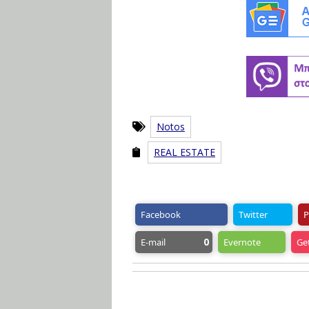
Notos
REAL ESTATE
Facebook
Twitter
P
0
E-mail
Evernote
Ge