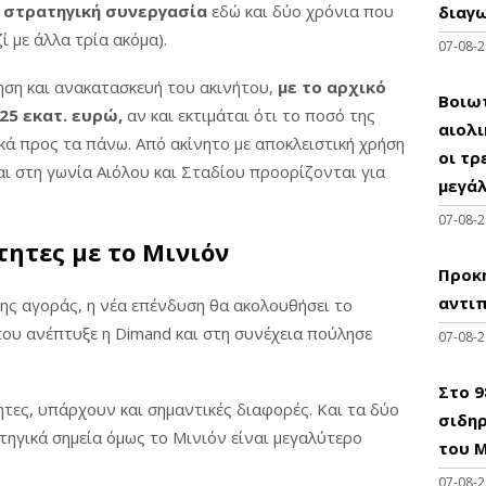
 στρατηγική συνεργασία
εδώ και δύο χρόνια που
διαγω
ί με άλλα τρία ακόμα).
στο Καστέλι: τι αναφέρει η ΥΠΑ για τα
07-08-
λίας
ση και ανακατασκευή του ακινήτου,
με το αρχικό
Βοιωτ
25 εκατ. ευρώ,
αν και εκτιμάται ότι το ποσό της
αιολ
ά προς τα πάνω. Από ακίνητο με αποκλειστική χρήση
οι τρ
νται στη γωνία Αιόλου και Σταδίου προορίζονται για
μεγά
07-08-
τητες με το Μινιόν
Προκη
αντι
της αγοράς, η νέα επένδυση θα ακολουθήσει το
που ανέπτυξε η Dimand και στη συνέχεια πούλησε
07-08-
Στο 
ητες, υπάρχουν και σημαντικές διαφορές. Και τα δύο
σιδηρ
τηγικά σημεία όμως το Μινιόν είναι μεγαλύτερο
του Μ
07-08-