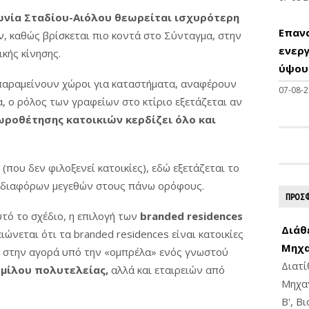
ωνία Σταδίου-Αιόλου θεωρείται ισχυρότερη
Επαν
ν, καθώς βρίσκεται πιο κοντά στο Σύνταγμα, στην
ενεργ
κής κίνησης.
ύψους
παραμείνουν χώροι για καταστήματα, αναφέρουν
07-08-
, ο ρόλος των γραφείων στο κτίριο εξετάζεται αν
ροθέτησης κατοικιών κερδίζει όλο και
 (που δεν φιλοξενεί κατοικίες), εδώ εξετάζεται το
 διαφόρων μεγεθών στους πάνω ορόφους.
ΠΡΟΣΦ
ό το σχέδιο, η επιλογή των
branded residences
Διάθ
ιώνεται ότι τα branded residences είναι κατοικίες
Μηχα
ι στην αγορά υπό την «ομπρέλα» ενός γνωστού
Διατ
μίλου πολυτελείας,
αλλά και εταιρειών από
Μηχαν
Β', Β