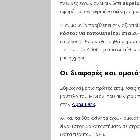
πλευρές έχουν ανακοινώσει
ευρεία
αφορά το συγκεκριμένο ακίνητο (μαζ
Νέο Αεροδρόμιο Ηρακλείου 
νέα συστήματα αεροναυτι
Η συμφωνία προβλέπει την αξιοποίη
κόστος να τοποθετείται στα 20-
επένδυσης θα αναθεωρηθεί σημαντικ
το retail, τα 8.000 τ.μ που διατίθε
μικτή χρήση.
Οι διαφορές και ομοιό
Σύμφωνα με τις πρώτες εκτιμήσεις 
μοντέλο του Μινιόν, του ακινήτου 
στην
Alpha Bank
.
Αν και τα δύο ακίνητα έχουν ομοιότ
είναι ιστορικά καταστήματα σε στρα
(κατά περίπου 15%).