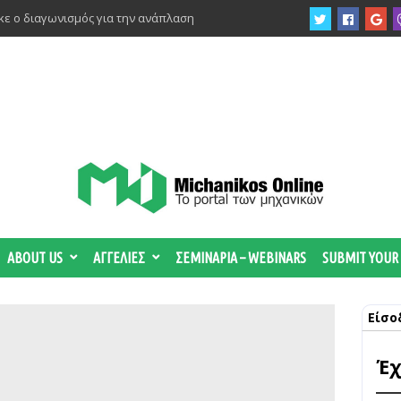
ε ο διαγωνισμός για την ανάπλαση
ργίας του αιολικού πάρκου –
 κατηγορούμενοι για τη μεγάλη πυρκαγιά
ς για νέo αντιπλημμυρικό έργο στη
ιδηροτροχιών στις Γραμμές 2 και 3 του
ABOUT US
ΑΓΓΕΛΙΕΣ
ΣΕΜΙΝΑΡΙΑ – WEBINARS
SUBMIT YOUR
ργο της ενεργειακής αναβάθμισης του
ώ
Είσο
στις τουριστικές επενδύσεις
Έχ
έα ρύθμιση που ξεμπλοκάρει τις πωλήσεις