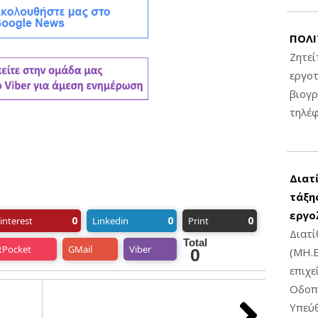
ΠΟΛΙ
Ζητεί
εργοτ
βιογ
τηλέ
Διατ
τάξης
εργο
0
0
0
interest
Linkedin
Print
Διατί
Total
tPocket
GMail
Viber
0
(ΜΗ.Ε
επιχε
Οδοπο
Υπεύθ