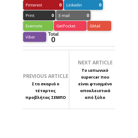
0
0
Pinterest
Linkedin
0
0
Print
E-mail
Evernote
GetPocket
GMail
Total
Viber
0
NEXT ARTICLE
Το ιαπωνικό
PREVIOUS ARTICLE
supercar που
Στα σκαριά ο
είναι φτιαγμένο
τέταρτος
αποκλειστικά
προβλήτας ΣΕΜΠΟ
από ξύλο