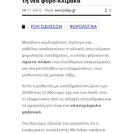
τη νέα φορο-κλίμακα
08-11-2019 - Πηγή:
euro2day.gr
0
ΡΟΗ ΕΙΔΗΣΕΩΝ
ΦΟΡΟΛΟΓΙΚΑ
Μεγάλους κερδισμένους, λιγότερο και…
καθόλου αναδεικνύουν οι αλλαγές στην κλίμακα
φορολογίας εισοδήματος, οι οποίες φέρνουν σε
πρώτο πλάνο
τους ελεύθερους επαγγελματίες
και στα μετόπισθεν των ελαφρύνσεων, τους
μισθωτούς της μεσαίας τάξης.
Αν δε ο μισθωτός με εισοδήματα στη ζώνη των
20.000 έως 52.000 ευρώ έχει και ένα παιδί, τότε
οι ελαφρύνσεις από τις αλλαγές στην κλίμακα και
το αφορολόγητο είναι ένα
ολοστρόγγυλο
μηδενικό
.
Την ίδια ώρα, εξαιτίας του γεγονότος ότι ο
εισαγωγικός συντελεστής 9% πιάνει «σκάρτα»