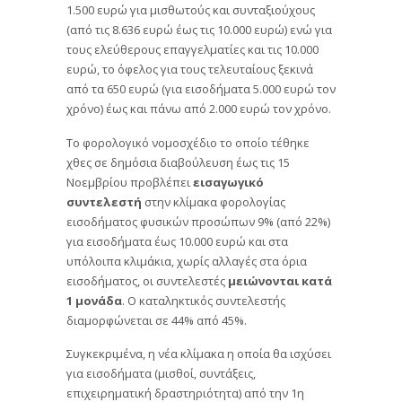
1.500 ευρώ για μισθωτούς και συνταξιούχους
(από τις 8.636 ευρώ έως τις 10.000 ευρώ) ενώ για
τους ελεύθερους επαγγελματίες και τις 10.000
ευρώ, το όφελος για τους τελευταίους ξεκινά
από τα 650 ευρώ (για εισοδήματα 5.000 ευρώ τον
χρόνο) έως και πάνω από 2.000 ευρώ τον χρόνο.
Το φορολογικό νομοσχέδιο το οποίο τέθηκε
χθες σε δημόσια διαβούλευση έως τις 15
Νοεμβρίου προβλέπει
εισαγωγικό
συντελεστή
στην κλίμακα φορολογίας
εισοδήματος φυσικών προσώπων 9% (από 22%)
για εισοδήματα έως 10.000 ευρώ και στα
υπόλοιπα κλιμάκια, χωρίς αλλαγές στα όρια
εισοδήματος, οι συντελεστές
μειώνονται κατά
1 μονάδα
. Ο καταληκτικός συντελεστής
διαμορφώνεται σε 44% από 45%.
Συγκεκριμένα, η νέα κλίμακα η οποία θα ισχύσει
για εισοδήματα (μισθοί, συντάξεις,
επιχειρηματική δραστηριότητα) από την 1η