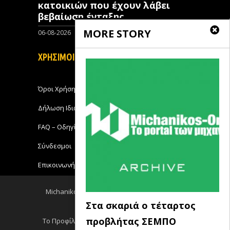
κατοικιών που έχουν λάβει
βεβαίωση ένταξης
MORE STORY
06-08-2026
0
ΧΡΗΣΙΜΟΙ ΣΥΝΔΕΣΜΟΙ
Όροι Χρήσης
Δήλωση Ιδιωτικότητας
FAQ – Οδηγίες Χρήσης
Σύνδεσμοι
Επικοινωνήστε με το Michanikos-Online
Michanikos-Online 2018 - All Rights Reserved
Στα σκαριά ο τέταρτος
Back to top
προβλήτας ΣΕΜΠΟ
Το Προφίλ μου
Log out
Ειδησεις RSS