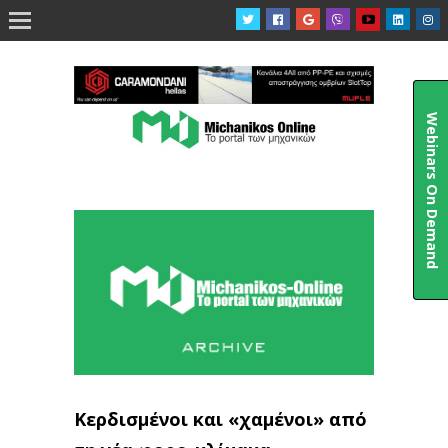

Webinars On Demand
Κερδισμένοι και «χαμένοι» από