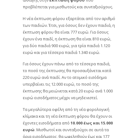
αλλαγής στην
έκπτωση φόρου
που
προβλέπεται για μισθωτούς και συνταξιούχους.
Η νέα έκπτωση φόρου εξαρτάται από τον αριθμό
των παιδιών. Έτσι, για όσους δεν έχουν παιδιά, η
έκπτωση φόρου θα είναι 777 ευρώ. Για όσους
έχουν ένα παιδί, η έκπτωση θα είναι 810 ευρώ,
για δύο παιδιά 900 ευρώ, για τρία παιδιά 1.120
ευρώ και για τέσσερα παιδιά 1.340 ευρώ.
Για όσους έχουν πάνω από το τέσσερα παιδιά,
το ποσό της έκπτωσης θα προσαυξάνεται κατά
220 ευρώ ανά παιδί. Αν το ατομικό εισόδημα
υπερβαίνει τις 12.000 ευρώ, το ποσό της
έκπτωσης θα μειώνεται κατά 20 ευρώ ανά 1.000
ευρώ εισοδήματος μέχρι να μηδενιστεί.
Τα μεγαλύτερα οφέλη από τη νέα φορολογική
κλίμακα και τη νέα έκπτωση φόρου θα έχουν οι
έχοντες εισοδήματα από
10.000 έως και 15.000
ευρώ
. Μισθωτοί και συνταξιούχοι σε αυτά τα
όρια εισοδήματος, θα ωφεληθούν έως και 177