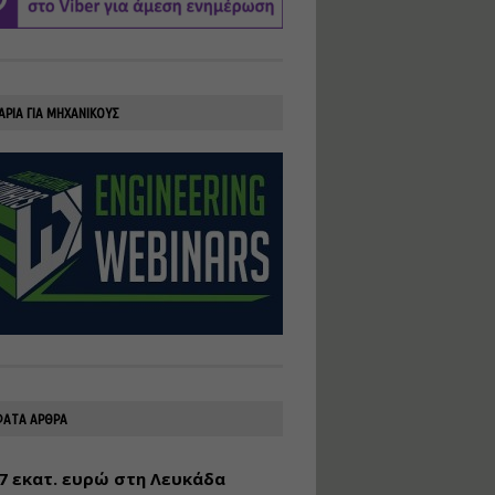
υλοποίηση
φωτοβολταϊκών
συστημάτων για
αυτοπαραγωγή (Net-
Billing)
ΑΡΙΑ ΓΙΑ ΜΗΧΑΝΙΚΟΥΣ
Εισηγητής:
Νικόλαος Παπαναστασίου
Τιμή από: €230.00
Διάρκεια: 16 ώρες
Αρχιτεκτονικός
Σχεδιασμός με το
Rhinoceros
Εισηγητής:
Κυριάκος Γολέμης
Τιμή από: €275.00
Διάρκεια: 18 ώρες
ΑΤΑ ΑΡΘΡΑ
7 εκατ. ευρώ στη Λευκάδα
Σχεδιασμός και