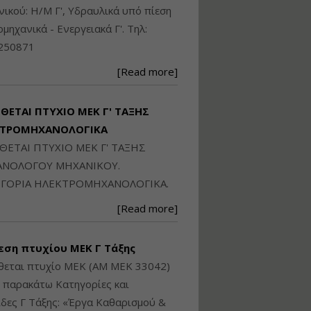
Ηλεκτρονική
ικού: Η/Μ Γ', Υδραυλικά υπό πίεση
Ταυτότητα Κτιρίου/
Αυτοτελούς
ιομηχανικά - Ενεργειακά Γ'. Τηλ:
Διηρημένης
250871
ιδιοκτησίας – Θεωρία
και Πράξη (2024)
[Read more]
Εισηγήτρια:
Αναστασία Μητρακάκη
Τιμή από: €140.00
ΙΘΕΤΑΙ ΠΤΥΧΙΟ ΜΕΚ Γ' ΤΑΞΗΣ
Διάρκεια: 6 ώρες
ΚΤΡΟΜΗΧΑΝΟΛΟΓΙΚΑ
ΙΘΕΤΑΙ ΠΤΥΧΙΟ ΜΕΚ Γ' ΤΑΞΗΣ
Εφαρμογή
ΝΟΛΟΓΟΥ ΜΗΧΑΝΙΚΟΥ.
Πολεοδομικού
ΓΟΡΙΑ ΗΛΕΚΤΡΟΜΗΧΑΝΟΛΟΓΙΚΑ.
Σχεδιασμού Εντός
Ορίων Πόλεων και
[Read more]
Οικισμών και Εκτός
Σχεδίου Δόμησης
εση πτυχίου ΜΕΚ Γ Τάξης
Εισηγήτρια:
Γραμματή Μπακλατσή
θεται πτυχίο ΜΕΚ (ΑΜ ΜΕΚ 33042)
Τιμή από: €145.00
ς παρακάτω Κατηγορίες και
Διάρκεια: 8 ώρες
δες Γ Τάξης: «Έργα Καθαρισμού &