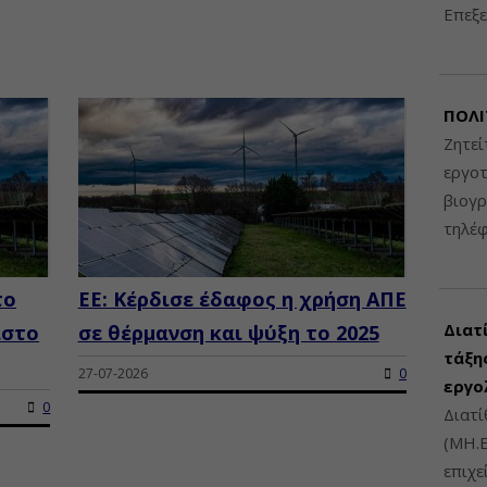
Επεξε
ΠΟΛΙ
Ζητεί
εργοτ
βιογ
τηλέ
το
ΕΕ: Κέρδισε έδαφος η χρήση ΑΠΕ
Διατ
ιστο
σε θέρμανση και ψύξη το 2025
τάξης
27-07-2026
0
εργο
0
Διατί
(ΜΗ.Ε
επιχε