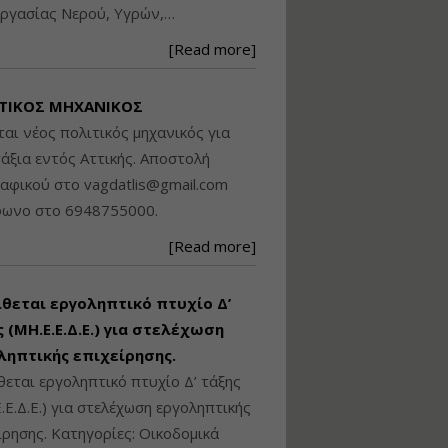
ργασίας Νερού, Υγρών,…
Βασικά στοιχεία
τεχνολογίας
[Read more]
φωτισμού LED και
ανάλυση Συστημάτων
Διαχείρισης
ΤΙΚΟΣ ΜΗΧΑΝΙΚΟΣ
Φωτισμού
ται νέος πολιτικός μηχανικός για
Εισηγητής:
Στέφανος Τουλόγλου
άξια εντός Αττικής. Αποστολή
Τιμή από: €190.00
ραφικού στο
vagdatlis@gmail.com
Διάρκεια: 12 ώρες
φωνο στο 6948755000.
[Read more]
Εκπόνηση Τοπικών και
Ειδικών Πολεοδομικών
Σχεδίων (ΤΠΣ και ΕΠΣ)
ίθεται εργοληπτικό πτυχίο Δ’
 (ΜΗ.Ε.Ε.Δ.Ε.) για στελέχωση
ληπτικής επιχείρησης.
Εισηγητής:
Λάμπρος Κίσσας
θεται εργοληπτικό πτυχίο Δ’ τάξης
Τιμή από: €130.00
.Ε.Δ.Ε.) για στελέχωση εργοληπτικής
Διάρκεια: 6 ώρες
ίρησης. Κατηγορίες: Οικοδομικά