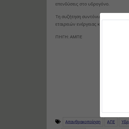
επενδύσεις στο υδρογόνο.
Τη συζήτηση συντόνισε ο Andrea Ga
εταιρειών ενέργειας και αναλυτής 
ΠΗΓΗ: ΑΜΠΕ
Απανθρακοποίηση
ΑΠΕ
Υδρ