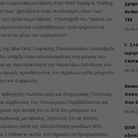
ην ενεργειακή μετάβαση στην RWE Supply & Trading,
χρημ
ε πως “χρειάζεται ένας συνδυασμός όλων των
Ανάκ
 την πράσινη μετάβαση”. Υποστήριξε ότι “πρέπει να
ΤΕΕ
υδρογόνου και να βοηθήσουμε τη βιομηχανία να
06-08-
 να γίνει μέσω του υδρογόνου”.
Γ. Στ
 της Blue Grid, Σοφοκλής Παπανικολάου υποστήριξε
ωριμά
 δεν υπήρξε τόσο αποτελεσματική στη μείωση των
Cente
εσε ως προτεραιότητα την περαιτέρω διείσδυση του
06-08-
ν αγορά, προσθέτοντας ότι σημαίνων ρόλο μπορούν
ιο και η αμμωνία.
Ανακα
καθηγητής Γεωπολιτικής και Ενεργειακής Πολιτικής
ποσο
και σύμβουλος του Υπουργείου Περιβάλλοντος και
που 
φρασε την άποψη ότι οι ΑΠΕ δεν μπορούν να
06-08-
πράσινης μετάβασης, λέγοντας ότι σε πολλές
ιδράσεις κατά της αδειοδότησης μονάδων ΑΠΕ,
ΟΛΘ:
κα. Στάθηκε κι αυτός στη σημασία να προχωρήσουν
εξοπλ