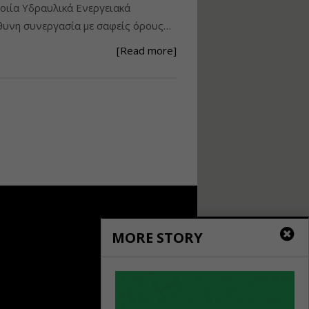
ιία Υδραυλικά Ενεργειακά
Ανάθεση – Εκτέλεση –
υνη συνεργασία με σαφείς όρους…
Επίβλεψη Δημοσίων
Έργων με τον
[Read more]
Ν.4782/2021
Εισηγητής:
Ζήσης Παπασταμάτης
Τιμή από: €220.00
Διάρκεια: 18 ώρες
Σχεδιασμός, μελέτη
και τεχνική
υλοποίηση
φωτοβολταϊκών
συστημάτων για
αυτοπαραγωγή (Net-
MORE STORY
metering)
Εισηγητής:
Νικόλαος Παπαναστασίου
Τιμή από: €215.00
Διάρκεια: 16 ώρες