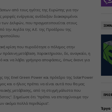
σεων από τους ηγέτες της Ευρώπης για την
ς μορφές ενέργειας ανέδειξαν διακεκριμένοι
μ των Δελφών, που πραγματοποιείται στους
ΣΕΜΙΝ
υπό την Αιγίδα της Α.Ε. της Προέδρου της
λαροπούλου.
ακή κρίση που πυροδότησε ο πόλεμος στην
ν πράσινη μετάβαση. Χαρακτήρισαν, δε, αναγκαίο, η
ό και να λάβει γρήγορα αποφάσεις, όπως έκανε για
ς της Enel Green Power και πρόεδρο της SolarPower
μος και ο ήλιος πρέπει να είναι αυτά που θα μας
ιακής μετάβασης, από τη στιγμή μάλιστα που
ΠΡΟΣΦ
όστος”. Σημείωσε ότι “πρέπει να επιταχύνουμε την
υν ακόμα πολλά περιθώρια”.
Έργα 