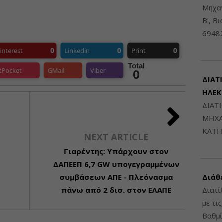
Μηχαν
Β', Β
6948
0
0
0
interest
Linkedin
Print
Total
tPocket
GMail
Viber
0
ΔΙΑΤ
ΗΛΕ
ΔΙΑΤ
ΜΗΧΑ
ΚΑΤΗ
NEXT ARTICLE
Γιαρέντης: Υπάρχουν στον
ΔΑΠΕΕΠ 6,7 GW υπογεγραμμένων
συμβάσεων ΑΠΕ - Πλεόνασμα
Διάθ
πάνω από 2 δισ. στον ΕΛΑΠΕ
Διατί
με τι
Βαθμί