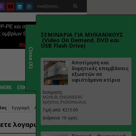

ΣΕΜΙΝΑΡΙΑ ΓΙΑ ΜΗΧΑΝΙΚΟΥΣ
(Video On Demand, DVD και
USB Flash Drive)
Close (X)
Αποτίμηση και
δομητικές επεμβάσεις
εξωστών σε
υφιστάμενα κτίρια
 WORK
ΕΠΙΚΟΙΝΩΝΙΑ
Εισηγητές:
M2HUB ENGINEERS
Χρήστος Ροδόπουλος
δος
Εγγραφή
Ανάκτηση κωδικού
Τιμή από: €215.00
Διάρκεια: 10 ώρες
ετε λογαριασμό;