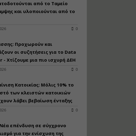
κατασκευή
ατοδοτούνται από το Ταμείο
κoλυμβητικής
αμψης και υλοποιούνται από το
υδατοδεξαμενής
Εισηγητής:
Χρήστος Ροδόπουλος
2026
0
Τιμή από: €230.00
Διάρκεια: 14 ώρες
άσσης: Προχωρούν και
ζουν οι συζητήσεις για το Data
r - Χτίζουμε μια πιο ισχυρή ΔΕΗ
Διαδικασία
αδειοδότησης και
2026
0
έκδοσης
πιστοποιητικού
κατάταξης
ίνιση Κατοικίας: Μόλις 10% το
τουριστικών μονάδων
στό των κλειστών κατοικιών
Εισηγητές:
έχουν λάβει βεβαίωση ένταξης
Γραμματή Μπακλατσή
Νικόλαος Σαρούκος
2026
0
Τιμή από: €145.00
Διάρκεια: 8 ώρες
 Νέα επένδυση σε σύγχρονο
ισμό για την ενίσχυση της