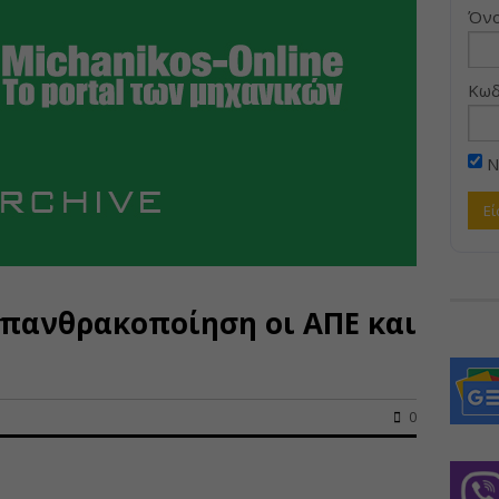
Όνο
Κωδ
Ν
 απανθρακοποίηση οι ΑΠΕ και
0