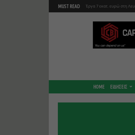
Έργα 7 εκατ. ευρώ στη Λε
MUST READ
Ανάκαμψης και υλοποιούντ
Γ. Στάσσης: Προχωρούν και
Center - Χτίζουμε μια πιο
HOME
ΕΙΔΗΣΕΙΣ