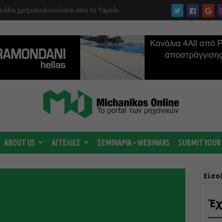
υκάδα χρηματοδοτούνται από το Ταμείο
αι από το ΤΕΕ
 ωριμάζουν οι συζητήσεις για το Data
 ισχυρή ΔΕΗ
ABOUT US
ΑΓΓΕΛΙΕΣ
ΣΕΜΙΝΑΡΙΑ – WEBINARS
SUBMIT YOUR
Είσο
Έχ