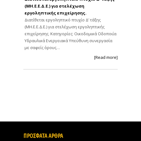
(ΜΗ.Ε.Ε.Δ.Ε.) για στελέχωση
εργοληπτικής επιχείρησης.
Διατίθεται εργοληπτικό πτυχίο Δ’ τάξης
(ΜΗ.Ε.Ε.Δ.Ε.) για στελέχωση εργοληπτικής
επιχείρησης. Κατηγορίες: Οικοδομικά Οδοποιία
Υδραυλικά Ενεργειακά Υπεύθυνη συνεργασία
με σαφείς όρους…
[Read more]
ΠΡΟΣΦΑΤΑ ΑΡΘΡΑ