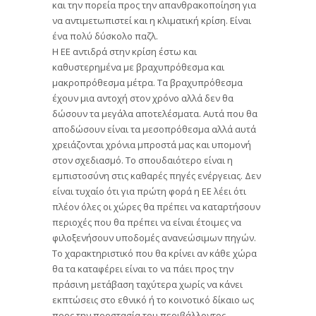
και την πορεία προς την απανθρακοποίηση για
να αντιμετωπιστεί και η κλιματική κρίση. Είναι
ένα πολύ δύσκολο παζλ.
Η ΕΕ αντιδρά στην κρίση έστω και
καθυστερημένα με βραχυπρόθεσμα και
μακροπρόθεσμα μέτρα. Τα βραχυπρόθεσμα
έχουν μια αντοχή στον χρόνο αλλά δεν θα
δώσουν τα μεγάλα αποτελέσματα. Αυτά που θα
αποδώσουν είναι τα μεσοπρόθεσμα αλλά αυτά
χρειάζονται χρόνια μπροστά μας και υπομονή
στον σχεδιασμό. Το σπουδαιότερο είναι η
εμπιστοσύνη στις καθαρές πηγές ενέργειας. Δεν
είναι τυχαίο ότι για πρώτη φορά η ΕΕ λέει ότι
πλέον όλες οι χώρες θα πρέπει να καταρτήσουν
περιοχές που θα πρέπει να είναι έτοιμες να
φιλοξενήσουν υποδομές ανανεώσιμων πηγών.
Το χαρακτηριστικό που θα κρίνει αν κάθε χώρα
θα τα καταφέρει είναι το να πάει προς την
πράσινη μετάβαση ταχύτερα χωρίς να κάνει
εκπτώσεις στο εθνικό ή το κοινοτικό δίκαιο ως
προς την προστασία του περιβάλλοντος.