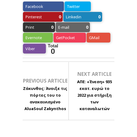
Facebook
Twitter
0
0
Pinterest
Linkedin
0
0
Print
E-mail
Evernote
GetPocket
GMail
Total
Viber
0
NEXT ARTICLE
PREVIOUS ARTICLE
ΑΠΕ: «Ένεση» 935
Ζάκυνθος: Άνοιξε τις
εκατ. ευρώ το
πόρτες του το
2022 για στήριξη
ανακαινισμένο
των
AluaSoul Zakynthos
καταναλωτών