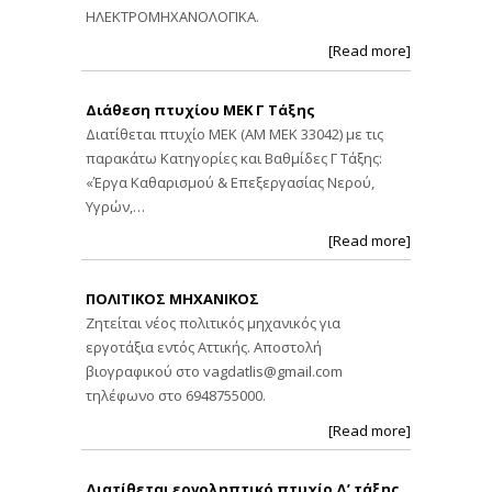
ΗΛΕΚΤΡΟΜΗΧΑΝΟΛΟΓΙΚΑ.
[Read more]
Διάθεση πτυχίου ΜΕΚ Γ Τάξης
Διατίθεται πτυχίο ΜΕΚ (ΑΜ ΜΕΚ 33042) με τις
παρακάτω Κατηγορίες και Βαθμίδες Γ Τάξης:
«Έργα Καθαρισμού & Επεξεργασίας Νερού,
Υγρών,…
[Read more]
ΠΟΛΙΤΙΚΟΣ ΜΗΧΑΝΙΚΟΣ
Ζητείται νέος πολιτικός μηχανικός για
εργοτάξια εντός Αττικής. Αποστολή
βιογραφικού στο
vagdatlis@gmail.com
τηλέφωνο στο 6948755000.
[Read more]
Διατίθεται εργοληπτικό πτυχίο Δ’ τάξης