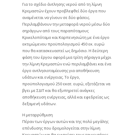
Για το σχέδιο άντλησης νερού από τη λίμνη
Κρεμαστών έχουν προβλεφθεί δύο έργα που
αναμένεται να γίνουν σε δύο φάσεις.
Περιλαμβάνουν την μεταφορά νερού μέσω δύο
σηράγγων από τους παραπόταμους
Κρικελοπόταμο και Καρπενησιώτη με ένα έργο
εκτιμώμενου προϋπολογισμού 450 εκ. ευρώ
που θα κατασκευαστεί ως δημόσιο. Η δεύτερη
φάση του έργου αφορά μια τρίτη σήραγγα μέχρι
την λίμνη Κρεμαστών ενώ περιλαμβάνει και ένα
έργο αντλησιοταμίευσης για αποθήκευση
υδάτων και ενέργειας. Το έργο,
προϋπολογισμού 250 εκατ. ευρώ, εξετάζεται να
βγει με ΣΔΙΤ και θα εξυπηρετεί ανάγκες
αποθήκευση ενέργειας, αλλά και εφεδρείας ως
δεξαμενή υδάτων.
Η μεταρρύθμιση
Πέραν των έργων αυτών και της πολύ μεγάλης
επένδυσης που δρομολογείται στην λίμνη
Κρεμαστών και θα ενισχύσει τους ταμιευτήρες