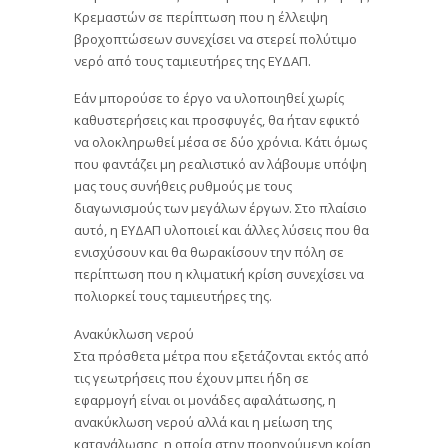
Κρεμαστών σε περίπτωση που η έλλειψη
βροχοπτώσεων συνεχίσει να στερεί πολύτιμο
νερό από τους ταμιευτήρες της ΕΥΔΑΠ.
Εάν μπορούσε το έργο να υλοποιηθεί χωρίς
καθυστερήσεις και προσφυγές, θα ήταν εφικτό
να ολοκληρωθεί μέσα σε δύο χρόνια. Κάτι όμως
που φαντάζει μη ρεαλιστικό αν λάβουμε υπόψη
μας τους συνήθεις ρυθμούς με τους
διαγωνισμούς των μεγάλων έργων. Στο πλαίσιο
αυτό, η ΕΥΔΑΠ υλοποιεί και άλλες λύσεις που θα
ενισχύσουν και θα θωρακίσουν την πόλη σε
περίπτωση που η κλιματική κρίση συνεχίσει να
πολιορκεί τους ταμιευτήρες της.
Ανακύκλωση νερού
Στα πρόσθετα μέτρα που εξετάζονται εκτός από
τις γεωτρήσεις που έχουν μπει ήδη σε
εφαρμογή είναι οι μονάδες αφαλάτωσης, η
ανακύκλωση νερού αλλά και η μείωση της
κατανάλωσης, η οποία στην προηγούμενη κρίση