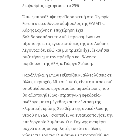
λειψυδρίας είχε φτάσει το 25%.
Όπως αποκάλυψε την Παρασκευή στο Olympia
Forum ο διευθύνων σύμβουλος της ΕΥΔΑΠ κ.
Χάρης Σαχίνης η επιχείρηση έχει
βολιδοσκοπήσει την ΔΕΗ προκειμένου να
αξιοποιήσει τις εγκαταστάσεις της στο Λαύριο,
λέγοντας ότι εδώ και μια τριετία έχει ξεκινήσει
συζητήσεις με τον πρόεδρο και δ/νοντα
σύμβουλοι της ΔΕΗ, κ. Γιώργο Στάσση.
Παράλληλα, η ΕΥΔΑΠ εξετάζει κι άλλες λύσεις σε
άλλες περιοχές. Μία απ’ αυτές είναι η κατασκευή
υποθαλάσσιου εργοστασίου αφαλάτωσης που
θα αξιοποιηθεί ως «στρατηγική εφεδρεία»,
ανάλογα με το μέγεθος και την ένταση της
κλιματικής κρίσης. Στο θέμα της ανακύκλωσης
νερού η ΕΥΔΑΠ σκοπεύει να εντατικοποιήσει την
επεξεργασία λυμάτων. Ο κ. Σαχίνης αναφέρει
συχνά στους συνομιλητές του ότι σε άλλες
χώρες τι νερό των λυμάτων με τεταρτοβάθμια