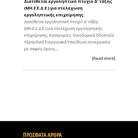
Διατίθεται εργοληπτικό πτυχίο Δ’ τάξης
(ΜΗ.Ε.Ε.Δ.Ε.) για στελέχωση
εργοληπτικής επιχείρησης.
Διατίθεται εργοληπτικό πτυχίο Δ’ τάξης
(ΜΗ.Ε.Ε.Δ.Ε.) για στελέχωση εργοληπτικής
επιχείρησης. Κατηγορίες: Οικοδομικά Οδοποιία
Υδραυλικά Ενεργειακά Υπεύθυνη συνεργασία
με σαφείς όρους…
[Read more]
ΠΡΟΣΦΑΤΑ ΑΡΘΡΑ