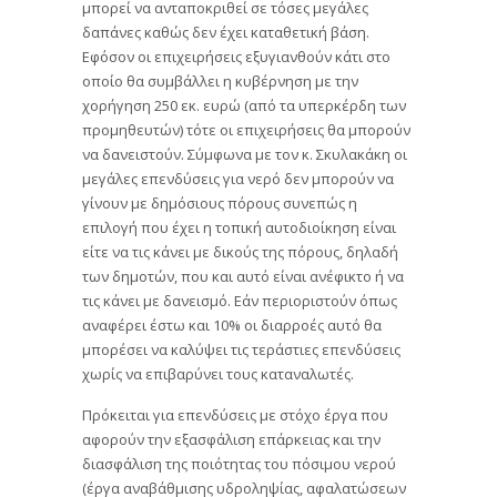
μπορεί να ανταποκριθεί σε τόσες μεγάλες
δαπάνες καθώς δεν έχει καταθετική βάση.
Εφόσον οι επιχειρήσεις εξυγιανθούν κάτι στο
οποίο θα συμβάλλει η κυβέρνηση με την
χορήγηση 250 εκ. ευρώ (από τα υπερκέρδη των
προμηθευτών) τότε οι επιχειρήσεις θα μπορούν
να δανειστούν. Σύμφωνα με τον κ. Σκυλακάκη οι
μεγάλες επενδύσεις για νερό δεν μπορούν να
γίνουν με δημόσιους πόρους συνεπώς η
επιλογή που έχει η τοπική αυτοδιοίκηση είναι
είτε να τις κάνει με δικούς της πόρους, δηλαδή
των δημοτών, που και αυτό είναι ανέφικτο ή να
τις κάνει με δανεισμό. Εάν περιοριστούν όπως
αναφέρει έστω και 10% οι διαρροές αυτό θα
μπορέσει να καλύψει τις τεράστιες επενδύσεις
χωρίς να επιβαρύνει τους καταναλωτές.
Πρόκειται για επενδύσεις με στόχο έργα που
αφορούν την εξασφάλιση επάρκειας και την
διασφάλιση της ποιότητας του πόσιμου νερού
(έργα αναβάθμισης υδροληψίας, αφαλατώσεων