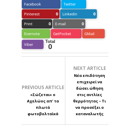
Facebook
Twitter
0
0
Pinterest
Linkedin
0
0
Print
E-mail
Evernote
GetPocket
GMail
Total
Viber
0
NEXT ARTICLE
Νέα επιδότηση
επιχειρεί να
PREVIOUS ARTICLE
δώσει ώθηση
«Σώζεται» ο
στις αντλίες
Αχελώος απ’ τα
θερμότητας – Τι
πλωτά
να προσέξει ο
φωτοβολταϊκά
καταναλωτής