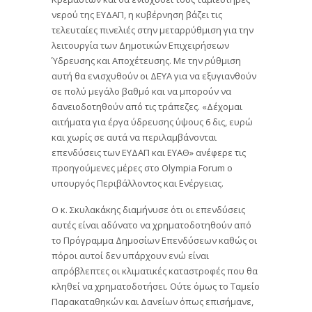
νερού της ΕΥΔΑΠ, η κυβέρνηση βάζει τις
τελευταίες πινελιές στην μεταρρύθμιση για την
λειτουργία των Δημοτικών Επιχειρήσεων
Ύδρευσης και Αποχέτευσης. Με την ρύθμιση
αυτή θα ενισχυθούν οι ΔΕΥΑ για να εξυγιανθούν
σε πολύ μεγάλο βαθμό και να μπορούν να
δανειοδοτηθούν από τις τράπεζες. «Δέχομαι
αιτήματα για έργα ύδρευσης ύψους 6 δις, ευρώ
και χωρίς σε αυτά να περιλαμβάνονται
επενδύσεις των ΕΥΔΑΠ και ΕΥΑΘ» ανέφερε τις
προηγούμενες μέρες στο Olympia Forum ο
υπουργός Περιβάλλοντος και Ενέργειας.
Ο κ. Σκυλακάκης διαμήνυσε ότι οι επενδύσεις
αυτές είναι αδύνατο να χρηματοδοτηθούν από
το Πρόγραμμα Δημοσίων Επενδύσεων καθώς οι
πόροι αυτοί δεν υπάρχουν ενώ είναι
απρόβλεπτες οι κλιματικές καταστροφές που θα
κληθεί να χρηματοδοτήσει. Ούτε όμως το Ταμείο
Παρακαταθηκών και Δανείων όπως επισήμανε,