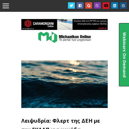

Webinars On Demand
Λειψυδρία: Φλερτ της ΔΕΗ με