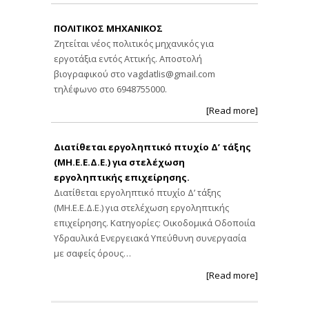
ΠΟΛΙΤΙΚΟΣ ΜΗΧΑΝΙΚΟΣ
Ζητείται νέος πολιτικός μηχανικός για
εργοτάξια εντός Αττικής. Αποστολή
βιογραφικού στο
vagdatlis@gmail.com
τηλέφωνο στο 6948755000.
[Read more]
Διατίθεται εργοληπτικό πτυχίο Δ’ τάξης
(ΜΗ.Ε.Ε.Δ.Ε.) για στελέχωση
εργοληπτικής επιχείρησης.
Διατίθεται εργοληπτικό πτυχίο Δ’ τάξης
(ΜΗ.Ε.Ε.Δ.Ε.) για στελέχωση εργοληπτικής
επιχείρησης. Κατηγορίες: Οικοδομικά Οδοποιία
Υδραυλικά Ενεργειακά Υπεύθυνη συνεργασία
με σαφείς όρους…
[Read more]