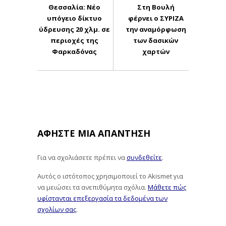
Θεσσαλία: Νέο
Στη Βουλή
υπόγειο δίκτυο
φέρνει ο ΣΥΡΙΖΑ
ύδρευσης 20 χλμ. σε
την αναμόρφωση
περιοχές της
των δασικών
Φαρκαδόνας
χαρτών
ΑΦΉΣΤΕ ΜΙΑ ΑΠΆΝΤΗΣΗ
Για να σχολιάσετε πρέπει να
συνδεθείτε
.
Αυτός ο ιστότοπος χρησιμοποιεί το Akismet για
να μειώσει τα ανεπιθύμητα σχόλια.
Μάθετε πώς
υφίστανται επεξεργασία τα δεδομένα των
σχολίων σας
.