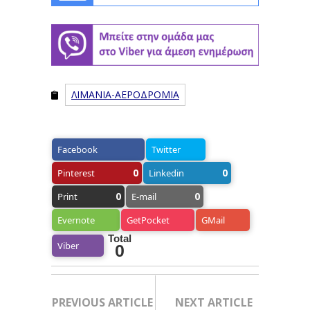
ΛΙΜΑΝΙΑ-ΑΕΡΟΔΡΟΜΙΑ
Facebook
Twitter
0
0
Pinterest
Linkedin
0
0
Print
E-mail
Evernote
GetPocket
GMail
Total
Viber
0
PREVIOUS ARTICLE
NEXT ARTICLE