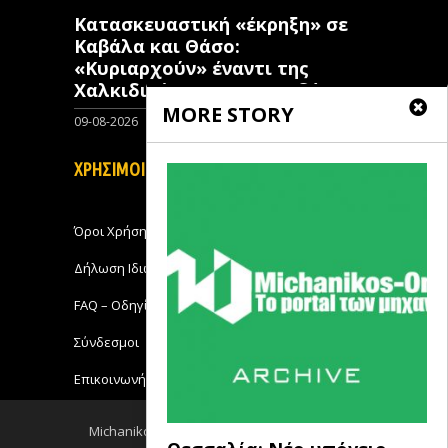
Κατασκευαστική «έκρηξη» σε
Καβάλα και Θάσο:
«Κυριαρχούν» έναντι της
Χαλκιδικής στην ανοικοδόμηση
MORE STORY
09-08-2026
0
ΧΡΗΣΙΜΟΙ ΣΥΝΔΕΣΜΟΙ
Όροι Χρήσης
Δήλωση Ιδιωτικότητας
FAQ – Οδηγίες Χρήσης
Σύνδεσμοι
Επικοινωνήστε με το Michanikos-Online
Michanikos-Online 2018 - All Rights Reserved