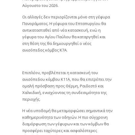
Αύγουστο του 2026.
Οι αλλαγές δεν περιορίζονται μόνο στη γέφυρα
Πανοράματος. Η γέφυρα του Επταπυργίου θα
αντικατασταθεί από νέα κατασκευή, ενώ η
γέφυρα του Αγίου Παύλου θα καταργηθεί και
στη θέση της θα δημιουργηθεί ο νέος
ανισόπεδος κόμβος Κ7Α.
Επιπλέον, προβλέπεται η κατασκευή του
ανισόπεδου κόμβου Κ11Α, που θα επιτρέπει την
ομαλή πρόσβαση προς Θέρμη, Ραιδεστό και
Χαλκιδική, ενισχύοντας τη συνδεσιμότητα της
περιοχής.
Η νέα υποδομή θα μεταμορφώσει σημαντικά την
καθημερινότητα των οδηγών. Η πιο σύγχρονη
διαμόρφωση των γέφυρων και των κόμβων θα
προσφέρει ταχύτερες και ασφαλέστερες