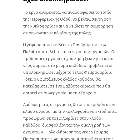
Το έργο αναμένεται να αναμορφώσει το τοπίο
της Περιφερειακής Οδού, να βελτιώσει τη ροή
της κυκλοφορίας και να μειώσει τη συμφόρηση
σε σημαντικούς κόμβους της πόλης.
Η γέφυρα που συνδέει το Πανόραμα με την
Πυλαία αποτελεί το επίκεντρο των εργασιών. Οι
πρόδρομες εργασίες έχουν ήδη ξεκινήσει και ο
νέος φορέας στο ρεύμα καθόδου προβλέπεται
να ολοκληρωθεί μέχρι το τέλος Φεβρουαρίου.
Τότε, ο υφιστάμενος κλάδος καθόδου θα
κατεδαφιστεί σε ένα Σαββατοκύριακο που θα
οριστεί σε συνεργασία με την Τροχαία.
Αμέσως μετά, οι εργασίες θα μεταφερθούν στον
κλάδο ανόδου, με την κυκλοφορία να εκτρέπεται
προσωρινά σε τρεις λωρίδες στον κλάδο
καθόδου, διασφαλίζοντας την ομαλή ροή των
οχημάτων. Η ολοκλήρωση της νέας γέφυρας
Πανοράματος είναι προγραμματισμένη για τον