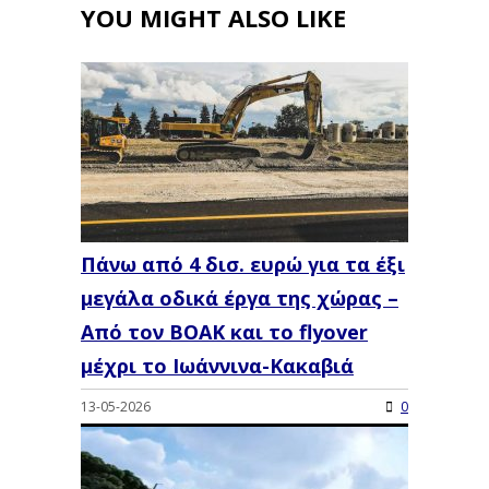
YOU MIGHT ALSO LIKE
Πάνω από 4 δισ. ευρώ για τα έξι
μεγάλα οδικά έργα της χώρας –
Από τον ΒΟΑΚ και το flyover
μέχρι το Ιωάννινα-Κακαβιά
13-05-2026
0