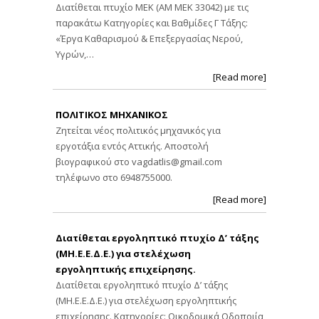
Διατίθεται πτυχίο ΜΕΚ (ΑΜ ΜΕΚ 33042) με τις
παρακάτω Κατηγορίες και Βαθμίδες Γ Τάξης:
«Έργα Καθαρισμού & Επεξεργασίας Νερού,
Υγρών,…
[Read more]
ΠΟΛΙΤΙΚΟΣ ΜΗΧΑΝΙΚΟΣ
Ζητείται νέος πολιτικός μηχανικός για
εργοτάξια εντός Αττικής. Αποστολή
βιογραφικού στο
vagdatlis@gmail.com
τηλέφωνο στο 6948755000.
[Read more]
Διατίθεται εργοληπτικό πτυχίο Δ’ τάξης
(ΜΗ.Ε.Ε.Δ.Ε.) για στελέχωση
εργοληπτικής επιχείρησης.
Διατίθεται εργοληπτικό πτυχίο Δ’ τάξης
(ΜΗ.Ε.Ε.Δ.Ε.) για στελέχωση εργοληπτικής
επιχείρησης. Κατηγορίες: Οικοδομικά Οδοποιία