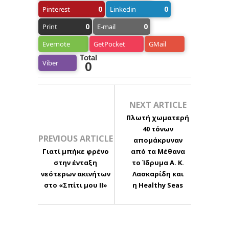
0
0
Pinterest
Linkedin
0
0
Print
E-mail
Evernote
GetPocket
GMail
Total
Viber
0
NEXT ARTICLE
Πλωτή χωματερή
40 τόνων
PREVIOUS ARTICLE
απομάκρυναν
Γιατί μπήκε φρένο
από τα Μέθανα
στην ένταξη
το Ίδρυμα Α. Κ.
νεότερων ακινήτων
Λασκαρίδη και
στο «Σπίτι μου ΙΙ»
η Healthy Seas