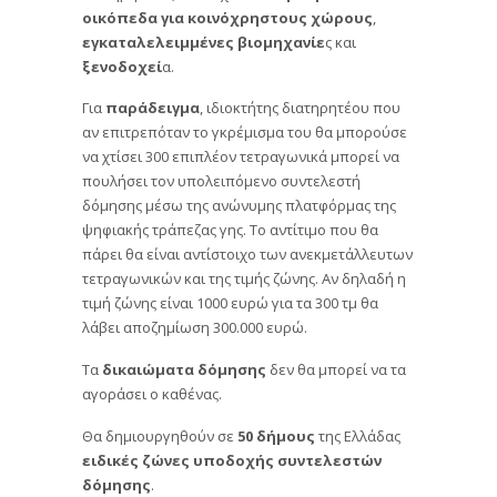
οικόπεδα
για κοινόχρηστους χώρους
,
εγκαταλελειμμένες βιομηχανίε
ς και
ξενοδοχεί
α.
Για
παράδειγμα
, ιδιοκτήτης διατηρητέου που
αν επιτρεπόταν το γκρέμισμα του θα μπορούσε
να χτίσει 300 επιπλέον τετραγωνικά μπορεί να
πουλήσει τον υπολειπόμενο συντελεστή
δόμησης μέσω της ανώνυμης πλατφόρμας της
ψηφιακής τράπεζας γης. Το αντίτιμο που θα
πάρει θα είναι αντίστοιχο των ανεκμετάλλευτων
τετραγωνικών και της τιμής ζώνης. Αν δηλαδή η
τιμή ζώνης είναι 1000 ευρώ για τα 300 τμ θα
λάβει αποζημίωση 300.000 ευρώ.
Τα
δικαιώματα δόμησης
δεν θα μπορεί να τα
αγοράσει ο καθένας.
Θα δημιουργηθούν σε
50 δήμους
της Ελλάδας
ειδικές ζώνες υποδοχής συντελεστών
δόμησης
.