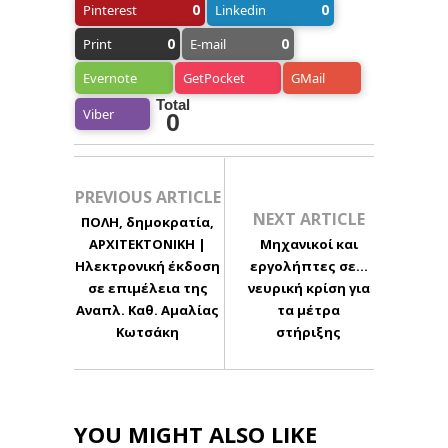
0
0
Pinterest
Linkedin
0
0
Print
E-mail
Evernote
GetPocket
GMail
Total
Viber
0
PREVIOUS ARTICLE
NEXT ARTICLE
ΠΟΛΗ, δημοκρατία,
ΑΡΧΙΤΕΚΤΟΝΙΚΗ |
Μηχανικοί και
Ηλεκτρονική έκδοση
εργολήπτες σε...
σε επιμέλεια της
νευρική κρίση για
Αναπλ. Καθ. Αμαλίας
τα μέτρα
Κωτσάκη
στήριξης
YOU MIGHT ALSO LIKE