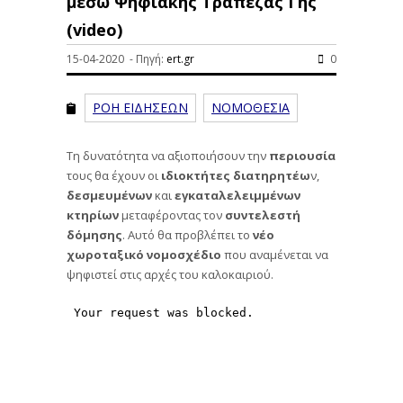
μέσω Ψηφιακής Τράπεζας Γης
(video)
15-04-2020 - Πηγή:
ert.gr
0
ΡΟΗ ΕΙΔΗΣΕΩΝ
ΝΟΜΟΘΕΣΙΑ
Τη δυνατότητα να αξιοποιήσουν την
περιουσία
τους θα έχουν οι
ιδιοκτήτες διατηρητέω
ν,
δεσμευμένων
και
εγκαταλελειμμένων
κτηρίων
μεταφέροντας τον
συντελεστή
δόμησης
. Αυτό θα προβλέπει το
νέο
χωροταξικό νομοσχέδιο
που αναμένεται να
ψηφιστεί στις αρχές του καλοκαιριού.