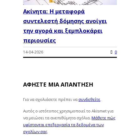
Ακίνητα: Η μεταφορά
συντελεστή δόμησης ανοίγει
την αγορά και ξεμπλοκάρει
περιουσίες
14-04-2026
0
ΑΦΉΣΤΕ ΜΙΑ ΑΠΆΝΤΗΣΗ
Για να σχολιάσετε πρέπει να
συνδεθείτε
.
Αυτός ο ιστότοπος χρησιμοποιεί το Akismet για
να μειώσει τα ανεπιθύμητα σχόλια.
Μάθετε πώς
υφίστανται επεξεργασία τα δεδομένα των
σχολίων σας
.