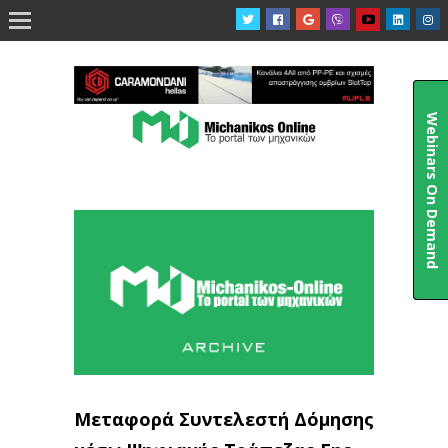

Webinars On Demand
Μεταφορά Συντελεστή Δόμησης