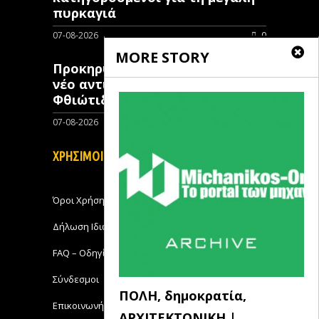
πυρκαγιά
07-08-2026
0
MORE STORY
Προκηρύχθηκε διαγωνισμός για
νέo αντιπλημμυρικό έργο στη
Φθιώτιδα
07-08-2026
0
ΧΡΗΣΙΜΟΙ ΣΥΝΔΕΣΜΟΙ
Όροι Χρήσης
Δήλωση Ιδιωτικότητας
FAQ – Οδηγίες Χρήσης
Σύνδεσμοι
ΠΟΛΗ, δημοκρατία,
Επικοινωνήστε με το Michanikos-Online
ΑΡΧΙΤΕΚΤΟΝΙΚΗ |