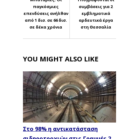
παγκόσμιες
συμβάσεις για 2
επενδύσεις ανήλθαν
εμβληματικά
από 1 δισ. σε 66 δισ.
αρδευτικά έργα
σε δέκα χρόνια
στη Θεσσαλία
YOU MIGHT ALSO LIKE
Στο 98% η αντικατάσταση
σιδηροτροχιών στις Γραμμές 2