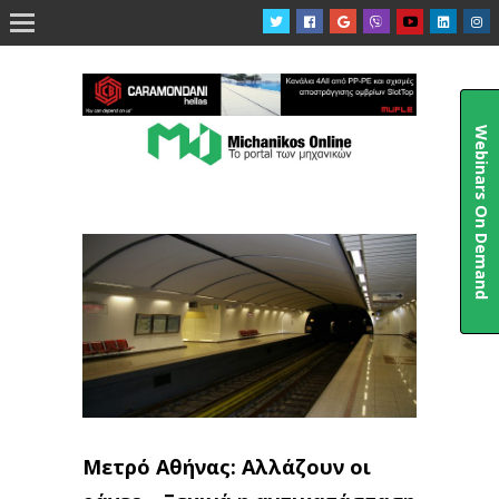

Webinars On Demand
Μετρό Αθήνας: Αλλάζουν οι