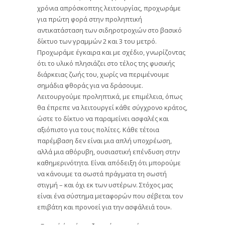
χρόνια απρόσκοπτης λειτουργίας, προχωράμε
για πρώτη φορά στην προληπτική
αντικατάσταση των σιδηροτροχιών στο βασικό
δίκτυο των γραμμών 2 και 3 του μετρό.
Προχωράμε έγκαιρα και με σχέδιο, γνωρίζοντας
ότι το υλικό πλησιάζει στο τέλος της φυσικής
διάρκειας ζωής του, χωρίς να περιμένουμε
σημάδια φθοράς για να δράσουμε.
Λειτουργούμε προληπτικά, με επιμέλεια, όπως
θα έπρεπε να λειτουργεί κάθε σύγχρονο κράτος,
ώστε το δίκτυο να παραμείνει ασφαλές και
αξιόπιστο για τους πολίτες. Κάθε τέτοια
παρέμβαση δεν είναι μια απλή υποχρέωση,
αλλά μια αθόρυβη, ουσιαστική επένδυση στην
καθημερινότητα. Είναι απόδειξη ότι μπορούμε
να κάνουμε τα σωστά πράγματα τη σωστή
στιγμή – και όχι εκ των υστέρων. Στόχος μας
είναι ένα σύστημα μεταφορών που σέβεται τον
επιβάτη και προνοεί για την ασφάλειά του».