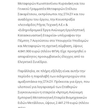
Μεταφορών Κωνσταντίνου Κυρανάκη και του
Γενικού Γραμματέα Μεταφορών Στέλιου
Σακαρέτσιου, εκπρόσωποι της ΣΤΑ.ΣΥ και του
αναδόχου του έργου, την Κοινοπραξία
«Λεονάρδος Ρήγας Τεχνική Α.Ε.» &
«Σιδηροδρομικά Έργα Ανώνυμη Εργοληπτική
Κατασκευαστική Εταιρεία» υπέγραψαν την
Πέμπτη 7 Αυγούστου στο Υπουργείο Υποδομών
και Μεταφορών τη σχετική σύμβαση, ύψους
4.841.900 ευρώ (πλέον ΦΠΑ). Είχε προηγηθεί ο
απαραίτητος προσυμβατικός έλεγχος από το
Ελεγκτικό Συνέδριο.
Παράλληλα, σε πλήρη εξέλιξη είναι αυτήν την
περίοδο η παραλαβή των σιδηροτροχιών στα
αμαξοστάσια της ΣΤΑ.ΣΥ. Πρόκειται για έργο, που
υλοποιεί για λογαριασμό των Σταθερών
Συγκοινωνιών η εταιρεία «Άρτεμη Ανώνυμη
Εμπορική Μεταποιητική Εταιρία Βιομηχανικών
Ειδών Μετάλλου», ύψους 2.441.219 ευρώ (πλέον
ΦΠΑ).