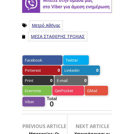
Μετρό Αθήνας
ΜΕΣΑ ΣΤΑΘΕΡΗΣ ΤΡΟΧΙΑΣ
Facebook
Twitter
0
0
Pinterest
Linkedin
0
0
Print
E-mail
Evernote
GetPocket
GMail
Total
Viber
0
PREVIOUS ARTICLE
NEXT ARTICLE
Μπαταρίες: Οι
Υπογράφονται οι