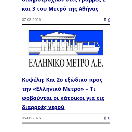
και 3 του Μετρό της Αθήνας
07-08-2026
0
Κυψέλη: Και 2ο εξώδικο προς
την «Ελληνικό Μετρό» – Τι
φοβούνται οι κάτοικοι για τις
διαρροές νερού
05-08-2026
0