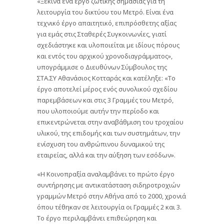
«Ξεκινά ένα έργο ζωτικής σημασίας για τη
λειτουργία του δικτύου του Μετρό. Είναι ένα
τεχνικό έργο απαιτητικό, επιπρόσθετης αξίας
για εμάς στις Σταθερές Συγκοινωνίες, γιατί
σχεδιάστηκε και υλοποιείται με ιδίους πόρους
και εντός του αρχικού χρονοδιαγράμματος»,
υπογράμμισε ο Διευθύνων Σύμβουλος της
ΣΤΑ.ΣΥ Αθανάσιος Κοτταράς και κατέληξε: «Το
έργο αποτελεί μέρος ενός συνολικού σχεδίου
παρεμβάσεων και στις 3 Γραμμές του Μετρό,
που υλοποιούμε αυτήν την περίοδο και
επικεντρώνεται στην αναβάθμιση του τροχαίου
υλικού, της επιδομής και των συστημάτων, την
ενίσχυση του ανθρώπινου δυναμικού της
εταιρείας, αλλά και την αύξηση των εσόδων».
«Η Κοινοπραξία αναλαμβάνει το πρώτο έργο
συντήρησης με αντικατάσταση σιδηροτροχιών
γραμμών Μετρό στην Αθήνα από το 2000, χρονιά
όπου τέθηκαν σε λειτουργία οι Γραμμές 2 και 3.
Το έργο περιλαμβάνει επιθεώρηση και