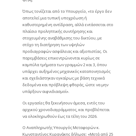
Όπως τονίζεται από το Υπουργείο, «το έργο δεν
αποτελεί μια τυπική υποχρέωση ή
καθυστερημένη αντίδραση, αλλά εντάσσεται στο
πλαίσιο προληπτικής συντήρησης και
στοχευμένης αναβάθμισης του δικτύου, με
στόχο τη διατήρηση των υψηλών
προδιαγραφών ασφάλειας και αξιοπιστίας. Οι
παρεμβάσεις επικεντρώνονται κυρίως σε
καμπύλα τμήματα των γραμμών 2 και 3, όπου
υπάρχει αυξημένος μηχανικός καταπονητισμός
και σχεδιάστηκαν εγκαίρως με βάση τεχνικά
δεδομένα και πρόβλεψη φθοράς, ώστε να μην
υπάρξουν αιφνιδιασμοί».
Οι εργασίες θα ξεκινήσουν άμεσα, εντός του
αρχικού χρονοδιαγράμματος, και προβλέπεται
να ολοκληρωθούν έως τα τέλη του 2026.
Ο Αναπληρωτής Υπουργός Μεταφορών κ.
Κωνσταντίνος Κυρανάκης δήλωσε: «Μετά από 25