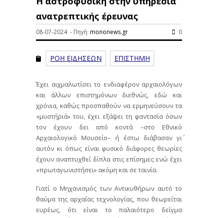
Η αστροφυσική στην υπηρεσία
ανατρεπτικής έρευνας
08-07-2024 - Πηγή:
mononews.gr
0
ΡΟΗ ΕΙΔΗΣΕΩΝ
ΕΠΙΣΤΗΜΗ
Έχει αιχμαλωτίσει το ενδιαφέρον αρχαιολόγων
και άλλων επιστημόνων διεθνώς, εδώ και
χρόνια, καθώς προσπαθούν να ερμηνεύσουν τα
«μυστήριά» του, έχει εξάψει τη φαντασία όσων
τον έχουν δει από κοντά –στο Εθνικό
Αρχαιολογικό Μουσείο– ή έστω διάβασαν γι΄
αυτόν κι όπως είναι φυσικό διάφορες θεωρίες
έχουν αναπτυχθεί δίπλα στις επίσημες ενώ έχει
«πρωταγωνιστήσει» ακόμη και σε ταινία.
Γιατί ο Μηχανισμός των Αντικυθήρων αυτό το
θαύμα της αρχαίας τεχνολογίας, που θεωρείται
ευρέως, ότι είναι το παλαιότερο δείγμα