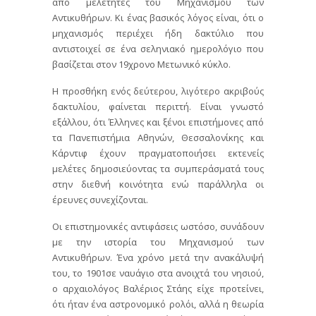
από μελετητές του Μηχανισμού των
Αντικυθήρων. Κι ένας βασικός λόγος είναι, ότι ο
μηχανισμός περιέχει ήδη δακτύλιο που
αντιστοιχεί σε ένα σεληνιακό ημερολόγιο που
βασίζεται στον 19χρονο Μετωνικό κύκλο.
Η προσθήκη ενός δεύτερου, λιγότερο ακριβούς
δακτυλίου, φαίνεται περιττή. Είναι γνωστό
εξάλλου, ότι Έλληνες και ξένοι επιστήμονες από
τα Πανεπιστήμια Αθηνών, Θεσσαλονίκης και
Κάρντιφ έχουν πραγματοποιήσει εκτενείς
μελέτες δημοσιεύοντας τα συμπεράσματά τους
στην διεθνή κοινότητα ενώ παράλληλα οι
έρευνες συνεχίζονται.
Οι επιστημονικές αντιφάσεις ωστόσο, συνάδουν
με την ιστορία του Μηχανισμού των
Αντικυθήρων. Ένα χρόνο μετά την ανακάλυψή
του, το 1901σε ναυάγιο στα ανοιχτά του νησιού,
ο αρχαιολόγος Βαλέριος Στάης είχε προτείνει,
ότι ήταν ένα αστρονομικό ρολόι, αλλά η θεωρία