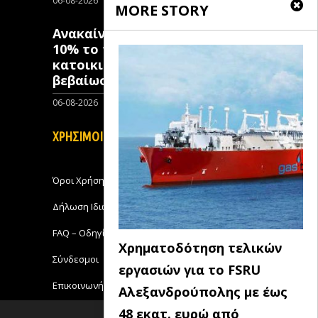
06-08-2026
0
MORE STORY
Ανακαίνιση Κατοικίας: Μόλις
10% το ποσοστό των κλειστών
κατοικιών που έχουν λάβει
βεβαίωση ένταξης
06-08-2026
0
ΧΡΗΣΙΜΟΙ ΣΥΝΔΕΣΜΟΙ
Όροι Χρήσης
Δήλωση Ιδιωτικότητας
FAQ – Οδηγίες Χρήσης
Χρηματοδότηση τελικών
Σύνδεσμοι
εργασιών για το FSRU
Επικοινωνήστε με το Michanikos-Online
Αλεξανδρούπολης με έως
48 εκατ. ευρώ από