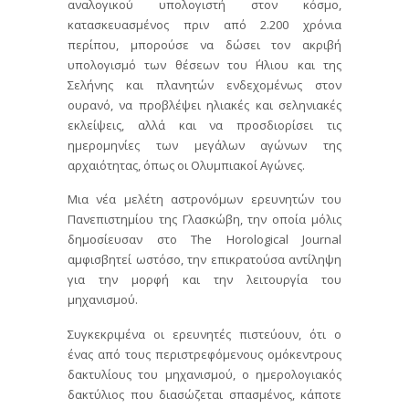
αναλογικού υπολογιστή στον κόσμο,
κατασκευασμένος πριν από 2.200 χρόνια
περίπου, μπορούσε να δώσει τον ακριβή
υπολογισμό των θέσεων του ΄Ηλιου και της
Σελήνης και πλανητών ενδεχομένως στον
ουρανό, να προβλέψει ηλιακές και σεληνιακές
εκλείψεις, αλλά και να προσδιορίσει τις
ημερομηνίες των μεγάλων αγώνων της
αρχαιότητας, όπως οι Ολυμπιακοί Αγώνες.
Μια νέα μελέτη αστρονόμων ερευνητών του
Πανεπιστημίου της Γλασκώβη, την οποία μόλις
δημοσίευσαν στο The Horological Journal
αμφισβητεί ωστόσο, την επικρατούσα αντίληψη
για την μορφή και την λειτουργία του
μηχανισμού.
Συγκεκριμένα οι ερευνητές πιστεύουν, ότι ο
ένας από τους περιστρεφόμενους ομόκεντρους
δακτυλίους του μηχανισμού, ο ημερολογιακός
δακτύλιος που διασώζεται σπασμένος, κάποτε