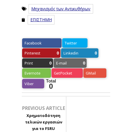
Μηχανισμός των Αντικυθήρων
ΕΠΙΣΤΗΜΗ
Facebook
Twitter
0
0
Pinterest
Linkedin
0
0
Print
E-mail
Evernote
GetPocket
GMail
Total
Viber
0
PREVIOUS ARTICLE
Χρηματοδότηση
τελικών εργασιών
για το FSRU