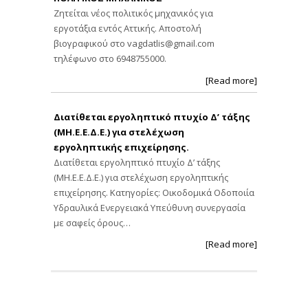
Ζητείται νέος πολιτικός μηχανικός για
εργοτάξια εντός Αττικής. Αποστολή
βιογραφικού στο
vagdatlis@gmail.com
τηλέφωνο στο 6948755000.
[Read more]
Διατίθεται εργοληπτικό πτυχίο Δ’ τάξης
(ΜΗ.Ε.Ε.Δ.Ε.) για στελέχωση
εργοληπτικής επιχείρησης.
Διατίθεται εργοληπτικό πτυχίο Δ’ τάξης
(ΜΗ.Ε.Ε.Δ.Ε.) για στελέχωση εργοληπτικής
επιχείρησης. Κατηγορίες: Οικοδομικά Οδοποιία
Υδραυλικά Ενεργειακά Υπεύθυνη συνεργασία
με σαφείς όρους…
[Read more]