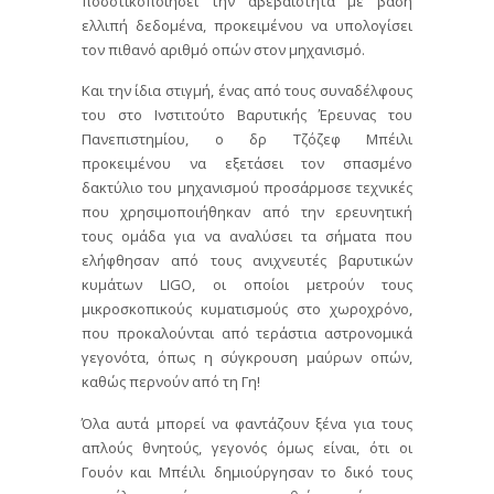
ποσοτικοποιήσει την αβεβαιότητα με βάση
ελλιπή δεδομένα, προκειμένου να υπολογίσει
τον πιθανό αριθμό οπών στον μηχανισμό.
Και την ίδια στιγμή, ένας από τους συναδέλφους
του στο Ινστιτούτο Βαρυτικής Έρευνας του
Πανεπιστημίου, ο δρ Τζόζεφ Μπέιλι
προκειμένου να εξετάσει τον σπασμένο
δακτύλιο του μηχανισμού προσάρμοσε τεχνικές
που χρησιμοποιήθηκαν από την ερευνητική
τους ομάδα για να αναλύσει τα σήματα που
ελήφθησαν από τους ανιχνευτές βαρυτικών
κυμάτων LIGO, οι οποίοι μετρούν τους
μικροσκοπικούς κυματισμούς στο χωροχρόνο,
που προκαλούνται από τεράστια αστρονομικά
γεγονότα, όπως η σύγκρουση μαύρων οπών,
καθώς περνούν από τη Γη!
Όλα αυτά μπορεί να φαντάζουν ξένα για τους
απλούς θνητούς, γεγονός όμως είναι, ότι οι
Γουόν και Μπέιλι δημιούργησαν το δικό τους