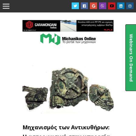

Webinars On Demand
Μηχανισμός των Αντικυθήρων: