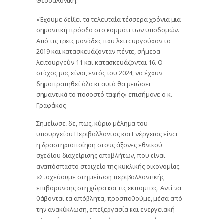
Θεσσαλονίκη.
«Έχουμε δείξει τα τελευταία τέσσερα χρόνια μια
σημαντική πρόοδο στο κομμάτι των υποδομών.
Από τις τρεις μονάδες που λειτουργούσαν το
2019 και κατασκευάζονταν πέντε, σήμερα
λειτουργούν 11 και κατασκευάζονται 16. Ο
στόχος μας είναι, εντός του 2024, να έχουν
δημοπρατηθεί όλα κι αυτό θα μειώσει
σημαντικά το ποσοστό ταφής» επισήμανε ο κ.
Γραφάκος.
Σημείωσε, δε, πως, κύριο μέλημα του
υπουργείου Περιβάλλοντος και Ενέργειας είναι
η δραστηριοποίηση στους άξονες εθνικού
σχεδίου διαχείρισης αποβλήτων, που είναι
αναπόσπαστο στοιχείο της κυκλικής οικονομίας.
«Στοχεύουμε στη μείωση περιβαλλοντικής
επιβάρυνσης στη χώρα και τις εκπομπές. Αντί να
θάβονται τα απόβλητα, προσπαθούμε, μέσα από
την ανακύκλωση, επεξεργασία και ενεργειακή