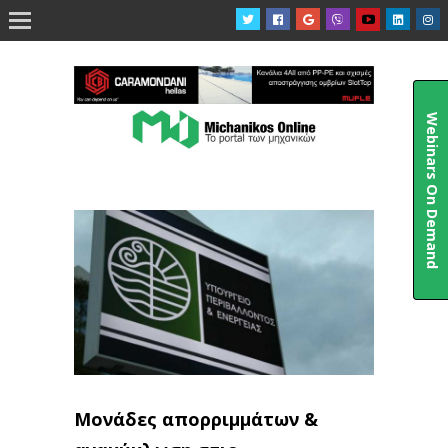

Webinars On Demand
Μονάδες απορριμμάτων &