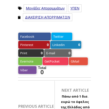
Μονάδες Απορριμμάτων
ΥΠΕΝ
ΔΙΑΧΕΙΡΙΣΗ ΑΠΟΡΡΙΜΑΤΩΝ
Facebook
Twitter
0
0
Pinterest
Linkedin
0
0
Print
E-mail
Evernote
GetPocket
GMail
Total
Viber
0
NEXT ARTICLE
Πάνω από 1 δισ.
ευρώ το όφελος
PREVIOUS ARTICLE
της Ελλάδας από