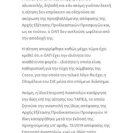
αλυσιτελής, δηλαδή και εάν ακόμη γινόταν δεκτή
η αίτηση δεν επρόκειτο να οδηγούσε σε
ακύρωση της προσβαλλόμενης απόφασης της
Αρχής Εξέτασης Προδικαστικών Προσφυγών και,
ως εκ τούτου, ο ΟΛΠ δεν αντλούσε ωφέλεια από
την αποδοχή της.
Η αίτηση απορρίφθηκε καθώς μέχρι τώρα έχει
κριθεί ότι ο ΟΛΠ έχει την ιδιότητα του
αναθέτοντα φορέα – ιδιότητα η οποία είναι
καθοριστική για την τύχη της σύμβασης της
Cosco, για την οποία τον τελικό λόγο θα έχει η
Ολομέλεια του ΣτΕ μέσα στο επόμενο διάστημα.
Ακόμη, η ίδια Επιτροπή Αναστολών κατάργησε
την δίκη επί της αίτησης του ΤΑΙΠΕΔ, το οποίο
ζητούσε την αναστολή της ίδιας απόφασης της
Αρχής Εξέτασης Προδικαστικών Προσφυγών. Η
δίκη καταργήθηκε μετά την έκδοση της
προηγούμενης υπ’ αριθμ. 72/2019 απόφασης της
Επιτροπή Αναστολών, ενώ με άλλη τρίτη