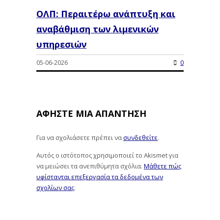
ΟΛΠ: Περαιτέρω ανάπτυξη και
αναβάθμιση των λιμενικών
υπηρεσιών
05-06-2026
0
ΑΦΉΣΤΕ ΜΙΑ ΑΠΆΝΤΗΣΗ
Για να σχολιάσετε πρέπει να
συνδεθείτε
.
Αυτός ο ιστότοπος χρησιμοποιεί το Akismet για
να μειώσει τα ανεπιθύμητα σχόλια.
Μάθετε πώς
υφίστανται επεξεργασία τα δεδομένα των
σχολίων σας
.