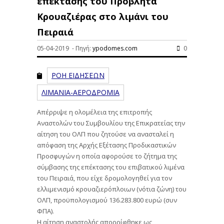
επέκτασης του Προβλήτα
Κρουαζιέρας στο λιμάνι του
Πειραιά
05-04-2019 - Πηγή:
ypodomes.com
0
ΡΟΗ ΕΙΔΗΣΕΩΝ
ΛΙΜΑΝΙΑ-ΑΕΡΟΔΡΟΜΙΑ
Απέρριψε η ολομέλεια της επιτροπής
Αναστολών του Συμβουλίου της Επικρατείας την
αίτηση του ΟΛΠ που ζητούσε να ανασταλεί η
απόφαση της Αρχής Εξέτασης Προδικαστικών
Προσφυγών η οποία αφορούσε το ζήτημα της
σύμβασης της επέκτασης του επιβατικού λιμένα
του Πειραιά, που είχε δρομολογηθεί για τον
ελλιμενισμό κρουαζιερόπλοιων (νότια ζώνη) του
ΟΛΠ, προϋπολογισμού 136.283.800 ευρώ (συν
ΦΠΑ).
Η αίτηση αναστολής απορρίφθηκε ως