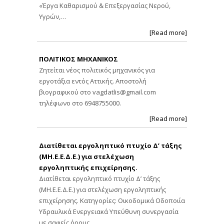
«Έργα Καθαρισμού & Επεξεργασίας Νερού,
Υγρών,…
[Read more]
ΠΟΛΙΤΙΚΟΣ ΜΗΧΑΝΙΚΟΣ
Ζητείται νέος πολιτικός μηχανικός για
εργοτάξια εντός Αττικής. Αποστολή
βιογραφικού στο
vagdatlis@gmail.com
τηλέφωνο στο 6948755000.
[Read more]
Διατίθεται εργοληπτικό πτυχίο Δ’ τάξης
(ΜΗ.Ε.Ε.Δ.Ε.) για στελέχωση
εργοληπτικής επιχείρησης.
Διατίθεται εργοληπτικό πτυχίο Δ’ τάξης
(ΜΗ.Ε.Ε.Δ.Ε.) για στελέχωση εργοληπτικής
επιχείρησης. Κατηγορίες: Οικοδομικά Οδοποιία
Υδραυλικά Ενεργειακά Υπεύθυνη συνεργασία
με σαφείς όρους…