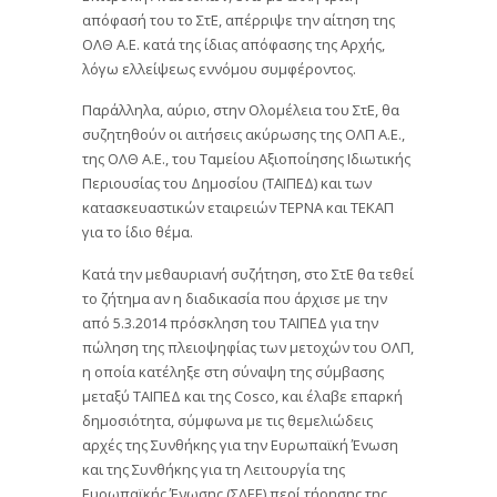
απόφασή του το ΣτΕ, απέρριψε την αίτηση της
ΟΛΘ Α.Ε. κατά της ίδιας απόφασης της Αρχής,
λόγω ελλείψεως εννόμου συμφέροντος.
Παράλληλα, αύριο, στην Ολομέλεια του ΣτΕ, θα
συζητηθούν οι αιτήσεις ακύρωσης της ΟΛΠ Α.Ε.,
της ΟΛΘ Α.Ε., του Ταμείου Αξιοποίησης Ιδιωτικής
Περιουσίας του Δημοσίου (ΤΑΙΠΕΔ) και των
κατασκευαστικών εταιρειών ΤΕΡΝΑ και ΤΕΚΑΠ
για το ίδιο θέμα.
Κατά την μεθαυριανή συζήτηση, στο ΣτΕ θα τεθεί
το ζήτημα αν η διαδικασία που άρχισε με την
από 5.3.2014 πρόσκληση του ΤΑΙΠΕΔ για την
πώληση της πλειοψηφίας των μετοχών του ΟΛΠ,
η οποία κατέληξε στη σύναψη της σύμβασης
μεταξύ ΤΑΙΠΕΔ και της Cosco, και έλαβε επαρκή
δημοσιότητα, σύμφωνα με τις θεμελιώδεις
αρχές της Συνθήκης για την Ευρωπαϊκή Ένωση
και της Συνθήκης για τη Λειτουργία της
Ευρωπαϊκής Ένωσης (ΣΛΕΕ) περί τήρησης της