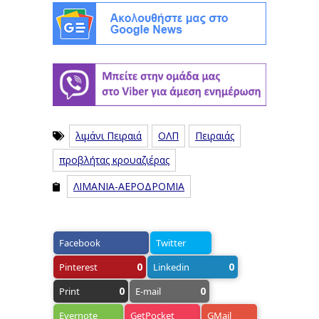
λιμάνι Πειραιά
ΟΛΠ
Πειραιάς
προβλήτας κρουαζιέρας
ΛΙΜΑΝΙΑ-ΑΕΡΟΔΡΟΜΙΑ
Facebook
Twitter
0
0
Pinterest
Linkedin
0
0
Print
E-mail
Evernote
GetPocket
GMail