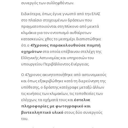
συνεργός των συλληφθέντων.
Ειδικότερα, όπως έγινε γνωστό από την ΕΛΑΣ
στο πλαίσιο στοχευμένων δράσεων που
πραγματοποιούνται στη Μύκονο από μεικτά
κλιμάκια για τον εντοπισμό αυθαίρετων
κατασκευών, χθες το μεσημέρι διαπιστώθηκε
ότι ο
47χρονος παρακολουθούσε πομπή
οχημάτων
στα οποία επέβαιναν στελέχη της
Ελληνικής Αστυνομίας και υπηρεσιών του
υπουργείου Περιβάλλοντος-Ενέργειας.
Ο 47χρονος ακινητοποιήθηκε από αστυνομικούς
και όπως εξακριβώθηκε κατά τη διερεύνηση της
υπόθεσης, ο δράστης κατέγραφε μεταξύ άλλων
τις κινήσεις των κλιμακίων, τις τοποθεσίες των
ελέγχων, τα οχήματά τους και
έστελνε
πληροφορίες με φωτογραφικό και
βιντεοληπτικό υλικό
στους δύο συνεργούς
του.