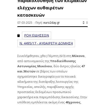
παρακολούθηση των κλιμακίων
ελέγχων αυθαιρέτων
κατασκευών
07-03-2025 - Πηγή:
euro2day.gr
0
ΡΟΗ ΕΙΔΗΣΕΩΝ
Ν. 4495/17 - ΑΥΘΑΙΡΕΤΗ ΔΟΜΗΣΗ
Συνελήφθησαν, χθες Πέμπτη (6/3) στη
Μύκονο
,
από αστυνομικούς της
Υποδιεύθυνσης
Αστυνομίας Μυκόνου
, δύο άντρες ηλικίας
47
και 36 ετών
σε βάρος των οποίων
σχηματίστηκε δικογραφία για τα ποινικά
αδικήματα της διατάραξης λειτουργίας της
Υπηρεσίας, απειλής, παραβίασης αρχής
προστασίας δεδομένων προσωπικού
χαρακτήρα και παρεμπόδισης δικαιοσύνης. Στην
υπόθεση εμπλέκεται ακόμη ένας
40χρονος
,