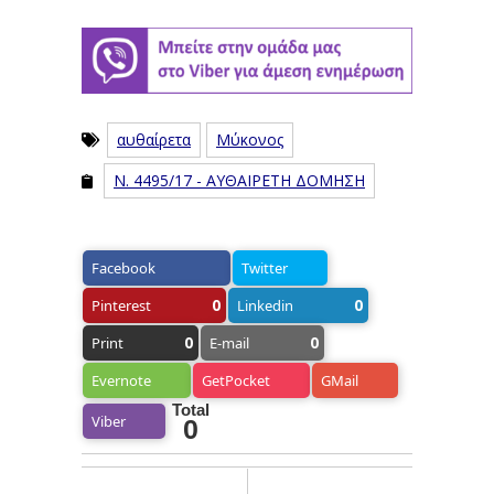
αυθαίρετα
Μύκονος
Ν. 4495/17 - ΑΥΘΑΙΡΕΤΗ ΔΟΜΗΣΗ
Facebook
Twitter
0
0
Pinterest
Linkedin
0
0
Print
E-mail
Evernote
GetPocket
GMail
Total
Viber
0