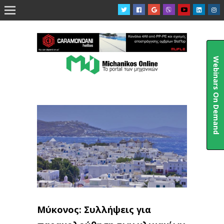

Webinars On Demand
Μύκονος: Συλλήψεις για