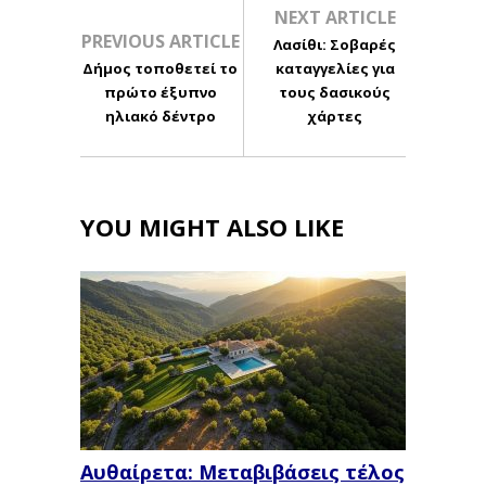
NEXT ARTICLE
PREVIOUS ARTICLE
Λασίθι: Σοβαρές
Δήμος τοποθετεί το
καταγγελίες για
πρώτο έξυπνο
τους δασικούς
ηλιακό δέντρο
χάρτες
YOU MIGHT ALSO LIKE
Αυθαίρετα: Μεταβιβάσεις τέλος