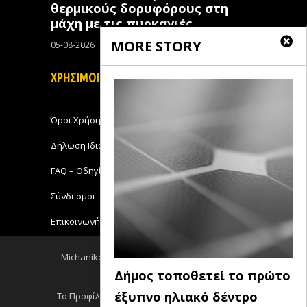
θερμικούς δορυφόρους στη
μάχη με τις πυρκαγιές
MORE STORY
05-08-2026
0
ΧΡΗΣΙΜΟΙ ΣΥΝΔΕΣΜΟΙ
Όροι Χρήσης
Δήλωση Ιδιωτικότητας
FAQ – Οδηγίες Χρήσης
Σύνδεσμοι
Επικοινωνήστε με το Michanikos-Online
Michanikos-Online 2018 - All Rights Reserved
Δήμος τοποθετεί το πρώτο
Back to top
έξυπνο ηλιακό δέντρο
Το Προφίλ μου
Log out
Ειδησεις RSS