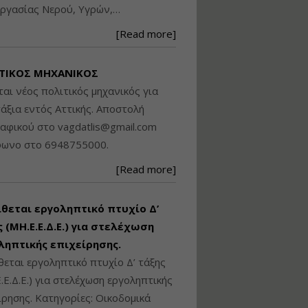
ργασίας Νερού, Υγρών,…
Βασικά στοιχεία
τεχνολογίας
[Read more]
φωτισμού LED και
ανάλυση Συστημάτων
Διαχείρισης
ΤΙΚΟΣ ΜΗΧΑΝΙΚΟΣ
Φωτισμού
ται νέος πολιτικός μηχανικός για
Εισηγητής:
Στέφανος Τουλόγλου
άξια εντός Αττικής. Αποστολή
Τιμή από: €190.00
ραφικού στο
vagdatlis@gmail.com
Διάρκεια: 12 ώρες
φωνο στο 6948755000.
[Read more]
Εκπόνηση Τοπικών και
Ειδικών Πολεοδομικών
Σχεδίων (ΤΠΣ και ΕΠΣ)
ίθεται εργοληπτικό πτυχίο Δ’
 (ΜΗ.Ε.Ε.Δ.Ε.) για στελέχωση
ληπτικής επιχείρησης.
Εισηγητής:
Λάμπρος Κίσσας
θεται εργοληπτικό πτυχίο Δ’ τάξης
Τιμή από: €130.00
.Ε.Δ.Ε.) για στελέχωση εργοληπτικής
Διάρκεια: 6 ώρες
ίρησης. Κατηγορίες: Οικοδομικά