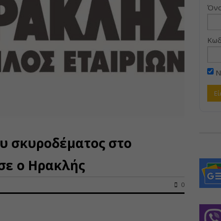
Όνο
Κωδ
Ν
υ σκυροδέματος στο
σε ο Ηρακλής
0