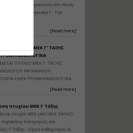
Ηλεκτρονική
ικού: Η/Μ Γ', Υδραυλικά υπό πίεση
Ταυτότητα Κτιρίου/
Αυτοτελούς
ιομηχανικά - Ενεργειακά Γ'. Τηλ:
Διηρημένης
250871
ιδιοκτησίας – Θεωρία
και Πράξη (2024)
[Read more]
Εισηγήτρια:
Αναστασία Μητρακάκη
Τιμή από: €140.00
ΙΘΕΤΑΙ ΠΤΥΧΙΟ ΜΕΚ Γ' ΤΑΞΗΣ
Διάρκεια: 6 ώρες
ΚΤΡΟΜΗΧΑΝΟΛΟΓΙΚΑ
ΙΘΕΤΑΙ ΠΤΥΧΙΟ ΜΕΚ Γ' ΤΑΞΗΣ
Εφαρμογή
ΝΟΛΟΓΟΥ ΜΗΧΑΝΙΚΟΥ.
Πολεοδομικού
ΓΟΡΙΑ ΗΛΕΚΤΡΟΜΗΧΑΝΟΛΟΓΙΚΑ.
Σχεδιασμού Εντός
Ορίων Πόλεων και
[Read more]
Οικισμών και Εκτός
Σχεδίου Δόμησης
εση πτυχίου ΜΕΚ Γ Τάξης
Εισηγήτρια:
Γραμματή Μπακλατσή
θεται πτυχίο ΜΕΚ (ΑΜ ΜΕΚ 33042)
Τιμή από: €145.00
ς παρακάτω Κατηγορίες και
Διάρκεια: 8 ώρες
δες Γ Τάξης: «Έργα Καθαρισμού &