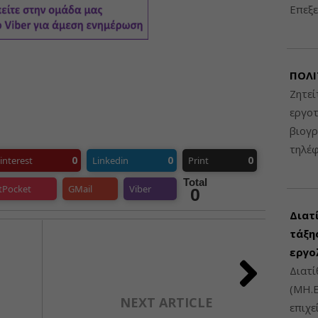
Επεξε
ΠΟΛΙ
Ζητεί
εργοτ
βιογ
τηλέ
0
0
0
interest
Linkedin
Print
Total
tPocket
GMail
Viber
0
Διατ
τάξης
εργο
Διατί
(ΜΗ.Ε
NEXT ARTICLE
επιχε