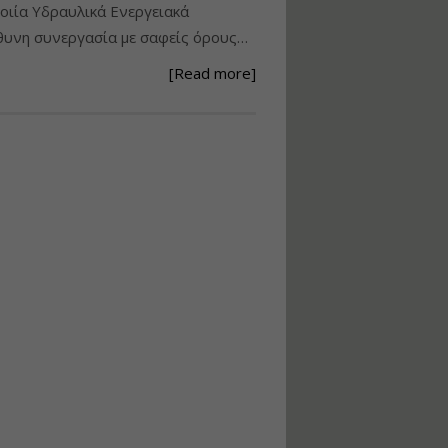
ιία Υδραυλικά Ενεργειακά
Ανάθεση – Εκτέλεση –
υνη συνεργασία με σαφείς όρους…
Επίβλεψη Δημοσίων
Έργων με τον
[Read more]
Ν.4782/2021
Εισηγητής:
Ζήσης Παπασταμάτης
Τιμή από: €220.00
Διάρκεια: 18 ώρες
Σχεδιασμός, μελέτη
και τεχνική
υλοποίηση
φωτοβολταϊκών
συστημάτων για
αυτοπαραγωγή (Net-
metering)
Εισηγητής:
Νικόλαος Παπαναστασίου
Τιμή από: €215.00
Διάρκεια: 16 ώρες