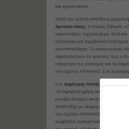
και εργοστάσια».
Κατά την τελετή απηύθυνε χαιρετισμ
Αρναουτάκης
, ο οποίος δήλωσε: «
εκατοντάδες τεχνικά έργα, αλλά και
οδοποιίας και περιβαλλοντικά έργα,
αυτοπεποίθηση. Τα εγκαίνια μιας ν
σηματοδοτούν το γεγονός πως η Κρή
επίκεντρο τις υποδομές και τα δημό
του Ομίλου ΗΡΑΚΛΗΣ. Στη Διοίκηση 
Ο κ.
Δημήτρης Χανής
, Διευθύνων Σ
«H σημερινή ημέρα αποτελεί για εμ
μονάδα έτοιμου σκυροδέματος στην 
ανάπτυξης με αειφόρα και σημαντικ
του Ομίλου ΗΡΑΚΛΗΣ, αποτελεί μέρ
συμβάλλει ουσιαστικά, στον εκσυγχ
του νησιού, αλλά και στη βιώσιμη α