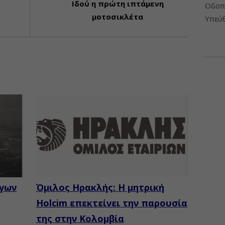
Ιδού η πρώτη ιπτάμενη
Οδοπο
μοτοσικλέτα
Υπεύθ
ίγων
Όμιλος Ηρακλής: Η μητρική
Holcim επεκτείνει την παρουσία
της στην Κολομβία