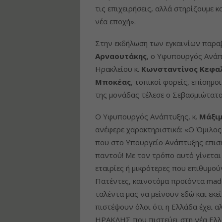
τις επιχειρήσεις, αλλά στηρίζουμε 
νέα εποχή».
Στην εκδήλωση των εγκαινίων παρα
Αρναουτάκης
, ο Υφυπουργός Ανάπ
Ηρακλείου κ.
Kωνσταντίνος Κεφα
Μποκέας
, τοπικοί φορείς, επίσημο
της μονάδας τέλεσε ο Σεβασμιώτατος
O Υφυπουργός Ανάπτυξης, κ.
Μάξιμ
ανέφερε χαρακτηριστικά: «Ο Όμιλος
που στο Υπουργείο Ανάπτυξης επιση
παντού! Με τον τρόπο αυτό γίνεται
εταιρίες ή μικρότερες που επιθυμο
Πατέντες, καινοτόμα προϊόντα made
ταλέντα μας να μείνουν εδώ και εκ
πιστέψουν όλοι ότι η Ελλάδα έχει α
ΗΡΑΚΛΗΣ που πιστεύει στη νέα Ελλά