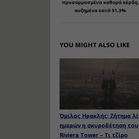
προσαρμοσμένα καθαρά κέρδη,
αυξημένα κατά 51,3%
YOU MIGHT ALSO LIKE
Όμιλος Ηρακλής: Ζήτημα λ
ημερών η σκυροδέτηση του
Riviera Tower – Τι τζίρο