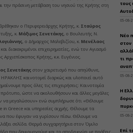
τους 
και την πράσινη μετάβαση του νησιού της Κρήτης στη
Αυτο
05-08-
βρέθηκαν ο Περιφερειάρχης Κρήτης, κ.
Σταύρος
τυξης, κ.
Μάξιμος Σενετάκης
, ο Βουλευτής Ν.
Νέο m
λογιάννης
, ο Δήμαρχος Μαλεβιζίου, κ.
Μενέλαος
στον 
ι και διακεκριμένοι επιχειρηματίες, ενώ τον Αγιασμό
αλλάξ
 Αρχιεπίσκοπος Κρήτης, κ.κ. Ευγένιος.
τι πρ
αναπ
ος Σενετάκης
στoν χαιρετισμό που απηύθυνε,
05-08-
 ΗΡΑΚΛΗΣ καινοτομεί διαρκώς και υλοποιεί αυτό
μαίνουμε προς όλες τις επιχειρήσεις: Καινοτομία
Η Ελλ
 πρότυπο, ώστε να ακολουθήσουν και άλλες μεγάλες
δορυφ
ύν να μεγαλώσουν» ενώ συμπλήρωσε ότι «Θέλουμε
πυρκ
 in Greece και υπηρεσίες αιχμής. Θέλουμε τα
05-08-
είνα που έφυγαν να γυρίσουν πίσω. Θέλουμε να
λλάξει σελίδα. Θερμά συγχαρητήρια στον Όμιλο
Επί τ
δα που δημιουργούμε και το αποδεικνύει με πράξεις