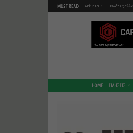
Νέο masterplan για 5.000 
MUST READ
θα αλλάξει γύρω από τον Β
αναπτύξεις
HOME
ΕΙΔΗΣΕΙΣ