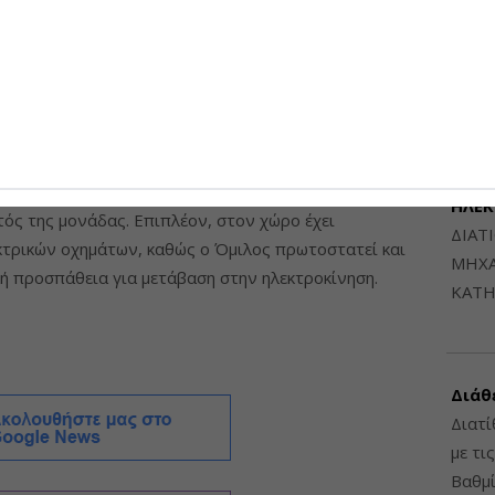
Μηχαν
Β', Β
της δραστηριότητάς του ο Όμιλος ΗΡΑΚΛΗΣ
6948
υψηλότερα πρότυπα για την προστασία του
 ότι η νέα μονάδα πληροί τις προδιαγραφές των
αι λειτουργεί με σύστημα εξοικονόμησης ενέργειας
κύκλωσης νερού και συλλογής ομβρίων υδάτων με
ΔΙΑΤ
ού τόσο στην παραγωγική διαδικασία, όσο και σε
ΗΛΕ
τός της μονάδας. Επιπλέον, στον χώρο έχει
ΔΙΑΤ
κτρικών οχημάτων, καθώς ο Όμιλος πρωτοστατεί και
ΜΗΧΑ
κή προσπάθεια για μετάβαση στην ηλεκτροκίνηση.
ΚΑΤΗ
Διάθ
Διατί
με τι
Βαθμί