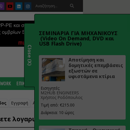

ΣΕΜΙΝΑΡΙΑ ΓΙΑ ΜΗΧΑΝΙΚΟΥΣ
(Video On Demand, DVD και
USB Flash Drive)
Close (X)
Αποτίμηση και
δομητικές επεμβάσεις
εξωστών σε
υφιστάμενα κτίρια
 WORK
ΕΠΙΚΟΙΝΩΝΙΑ
Εισηγητές:
M2HUB ENGINEERS
Χρήστος Ροδόπουλος
δος
Εγγραφή
Ανάκτηση κωδικού
Τιμή από: €215.00
Διάρκεια: 10 ώρες
ετε λογαριασμό;