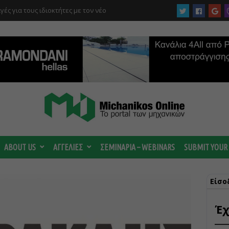
στρέμματα στον Ελαιώνα “στα σκαριά” – Τι
οτανικό και τι προβλέπεται για οικιστικές
ABOUT US
ΑΓΓΕΛΙΕΣ
ΣΕΜΙΝΑΡΙΑ – WEBINARS
SUBMIT YOUR
Είσο
Έχ