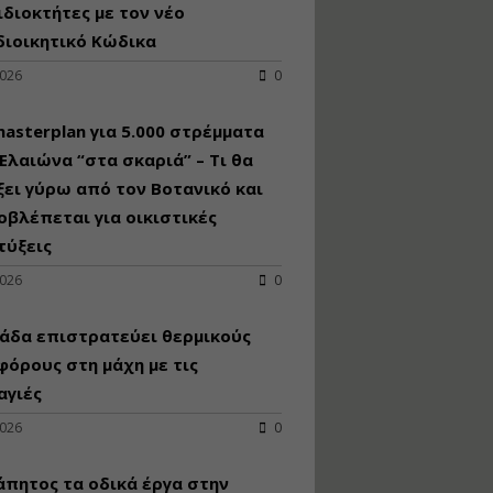
κατασκευή
ιδιοκτήτες με τον νέο
κoλυμβητικής
διοικητικό Κώδικα
υδατοδεξαμενής
2026
0
Εισηγητής:
Χρήστος Ροδόπουλος
Τιμή από: €230.00
asterplan για 5.000 στρέμματα
Διάρκεια: 14 ώρες
Ελαιώνα “στα σκαριά” – Τι θα
ει γύρω από τον Βοτανικό και
οβλέπεται για οικιστικές
Διαδικασία
αδειοδότησης και
τύξεις
έκδοσης
2026
0
πιστοποιητικού
κατάταξης
τουριστικών μονάδων
άδα επιστρατεύει θερμικούς
Εισηγητές:
όρους στη μάχη με τις
Γραμματή Μπακλατσή
αγιές
Νικόλαος Σαρούκος
Τιμή από: €145.00
2026
0
Διάρκεια: 8 ώρες
άπητος τα οδικά έργα στην