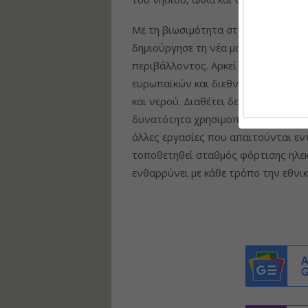
Με τη βιωσιμότητα στο επίκεντρο 
δημιούργησε τη νέα μονάδα με τα 
περιβάλλοντος. Αρκεί να αναφερθεί
ευρωπαϊκών και διεθνών προτύπων κ
και νερού. Διαθέτει δεξαμενές ανα
δυνατότητα χρησιμοποίησης του νερ
άλλες εργασίες που απαιτούνται εν
τοποθετηθεί σταθμός φόρτισης ηλε
ενθαρρύνει με κάθε τρόπο την εθνι