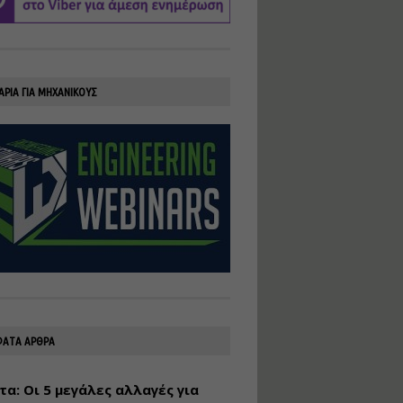
υλοποίηση
φωτοβολταϊκών
συστημάτων για
αυτοπαραγωγή (Net-
Billing)
ΑΡΙΑ ΓΙΑ ΜΗΧΑΝΙΚΟΥΣ
Εισηγητής:
Νικόλαος Παπαναστασίου
Τιμή από: €230.00
Διάρκεια: 16 ώρες
Αρχιτεκτονικός
Σχεδιασμός με το
Rhinoceros
Εισηγητής:
Κυριάκος Γολέμης
Τιμή από: €275.00
Διάρκεια: 18 ώρες
ΑΤΑ ΑΡΘΡΑ
τα: Οι 5 μεγάλες αλλαγές για
Σχεδιασμός και