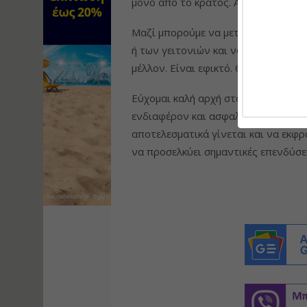
μόνο από το κράτος. Αλλάζει όταν υ
Μαζί μπορούμε να μεταμορφώσουμε κ
ή των γειτονιών και να τα κάνουμε 
μέλλον. Είναι εφικτό. Θέλει θέληση, 
Εύχομαι καλή αρχή στο έργο αυτό, 
ενδιαφέρον και ασφαλώς θα συμβάλ
αποτελεσματικά γίνεται και να εκφρ
να προσελκύει σημαντικές επενδύσε