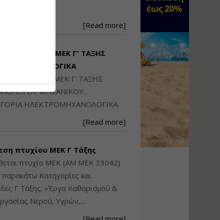
Ηλεκτρονική
250871
Ταυτότητα Κτιρίου/
Αυτοτελούς
[Read more]
Διηρημένης
ιδιοκτησίας – Θεωρία
και Πράξη (2024)
ΙΘΕΤΑΙ ΠΤΥΧΙΟ ΜΕΚ Γ' ΤΑΞΗΣ
Εισηγήτρια:
Αναστασία Μητρακάκη
ΚΤΡΟΜΗΧΑΝΟΛΟΓΙΚΑ
Τιμή από: €140.00
ΙΘΕΤΑΙ ΠΤΥΧΙΟ ΜΕΚ Γ' ΤΑΞΗΣ
Διάρκεια: 6 ώρες
ΝΟΛΟΓΟΥ ΜΗΧΑΝΙΚΟΥ.
ΓΟΡΙΑ ΗΛΕΚΤΡΟΜΗΧΑΝΟΛΟΓΙΚΑ.
Εφαρμογή
[Read more]
Πολεοδομικού
Σχεδιασμού Εντός
Ορίων Πόλεων και
εση πτυχίου ΜΕΚ Γ Τάξης
Οικισμών και Εκτός
Σχεδίου Δόμησης
θεται πτυχίο ΜΕΚ (ΑΜ ΜΕΚ 33042)
ς παρακάτω Κατηγορίες και
Εισηγήτρια:
Γραμματή Μπακλατσή
δες Γ Τάξης: «Έργα Καθαρισμού &
Τιμή από: €145.00
ργασίας Νερού, Υγρών,…
Διάρκεια: 8 ώρες
[Read more]