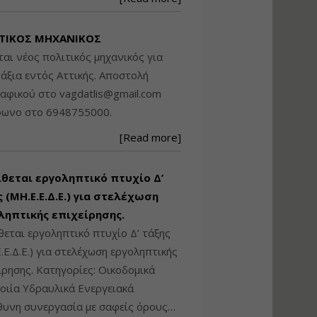
Βασικά στοιχεία
τεχνολογίας
ΤΙΚΟΣ ΜΗΧΑΝΙΚΟΣ
φωτισμού LED και
ανάλυση Συστημάτων
ται νέος πολιτικός μηχανικός για
Διαχείρισης
άξια εντός Αττικής. Αποστολή
Φωτισμού
ραφικού στο
vagdatlis@gmail.com
Εισηγητής:
Στέφανος Τουλόγλου
φωνο στο 6948755000.
Τιμή από: €190.00
[Read more]
Διάρκεια: 12 ώρες
ίθεται εργοληπτικό πτυχίο Δ’
Εκπόνηση Τοπικών και
Ειδικών Πολεοδομικών
 (ΜΗ.Ε.Ε.Δ.Ε.) για στελέχωση
Σχεδίων (ΤΠΣ και ΕΠΣ)
ληπτικής επιχείρησης.
θεται εργοληπτικό πτυχίο Δ’ τάξης
.Ε.Δ.Ε.) για στελέχωση εργοληπτικής
Εισηγητής:
Λάμπρος Κίσσας
ίρησης. Κατηγορίες: Οικοδομικά
Τιμή από: €130.00
ιία Υδραυλικά Ενεργειακά
Διάρκεια: 6 ώρες
υνη συνεργασία με σαφείς όρους…