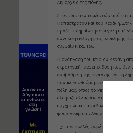
Δημαρχείο της πόλης.
Στον ιδιωτικό τομέα, δύο από τα πι
Παπαστράτου και του Κεράνη. Στην
πράξη τι σημαίνει μια μεγάλη επένδ
συνολική αλλαγή μιας ολόκληρης πε
συμβαίνει και εδώ.
Η ανάπλαση του κτιρίου Κεράνη απο
στρατηγική. Μια επένδυση που δεν 
αναβάθμιση της περιοχής και τη δη
παρακολουθούμε με ενδιαφέρον και 
πόλη μας, όπως το Piraeus Gate και 
όλα μαζί αλλάζουν σταδιακά κυρίως 
σύγχρονα και περιβαλλοντικά ουδέτ
φυσιογνωμία πολλών γειτονιών του
Έχω πει πολλές φορές ότι μια πόλη 