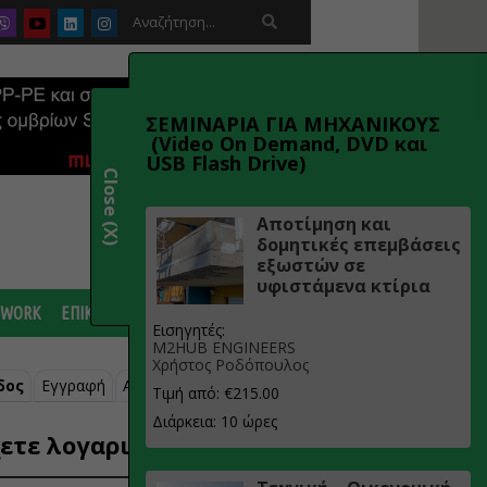

ΣΕΜΙΝΑΡΙΑ ΓΙΑ ΜΗΧΑΝΙΚΟΥΣ
(Video On Demand, DVD και
USB Flash Drive)
Close (X)
Αποτίμηση και
δομητικές επεμβάσεις
εξωστών σε
υφιστάμενα κτίρια
 WORK
ΕΠΙΚΟΙΝΩΝΙΑ
Εισηγητές:
M2HUB ENGINEERS
Χρήστος Ροδόπουλος
δος
Εγγραφή
Ανάκτηση κωδικού
Τιμή από: €215.00
Διάρκεια: 10 ώρες
ετε λογαριασμό;