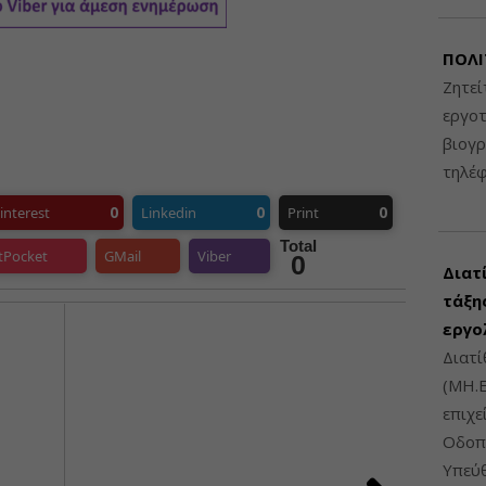
ΠΟΛΙ
Ζητεί
εργοτ
βιογ
τηλέ
0
0
0
interest
Linkedin
Print
Total
tPocket
GMail
Viber
0
Διατ
τάξης
εργο
Διατί
(ΜΗ.Ε
επιχε
Οδοπο
Υπεύθ