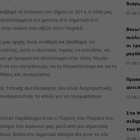
διαγω
άβαμε τη διοίκηση του δήμου το 2014, η πόλη μας
07-08-
καταλελειμμένα για χρόνια, είτε δημοτικά είτε
στην εικόνα που αξίζει στον Πειραιά.
Βοιωτ
αιολ
ς μας αρχής είναι σταθερή και ξεκάθαρη: να
οι τρ
οσύνης, ώστε ο ιδιωτικός τομέας να επενδύει, να
μεγά
έργο με πραγματικό αποτύπωμα στην πόλη. Να μην
07-08-
 να την επιτρέπουμε, να τη διευκολύνουμε και να τη
άσεις και συνεργασίες.
Προκη
αντι
ης Τοπικής Αυτοδιοίκησης δεν είναι διαχειριστικός,
συνέργεια είναι το κλειδί για να προχωρήσουν
07-08-
Στο 
ριστικό παράδειγμα είναι ο Πύργος του Πειραιά που
σιδηρ
όσημο του λιμανιού μας, μετά από μια σημαντική
του Μ
λειος δίπλα στο Δημοτικό Θέατρο θα γίνει το νέο
07-08-