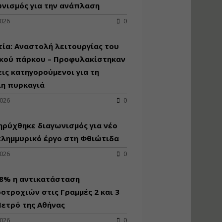
κατασκευή
νισμός για την ανάπλαση
κoλυμβητικής
2026
0
υδατοδεξαμενής
Εισηγητής:
Χρήστος Ροδόπουλος
ία: Αναστολή λειτουργίας του
Τιμή από: €230.00
ικού πάρκου – Προφυλακίστηκαν
Διάρκεια: 14 ώρες
εις κατηγορούμενοι για τη
λη πυρκαγιά
Διαδικασία
2026
0
αδειοδότησης και
έκδοσης
ρύχθηκε διαγωνισμός για νέo
πιστοποιητικού
κατάταξης
πλημμυρικό έργο στη Φθιώτιδα
τουριστικών μονάδων
2026
0
Εισηγητές:
Γραμματή Μπακλατσή
Νικόλαος Σαρούκος
98% η αντικατάσταση
Τιμή από: €145.00
οτροχιών στις Γραμμές 2 και 3
Διάρκεια: 8 ώρες
ετρό της Αθήνας
2026
0