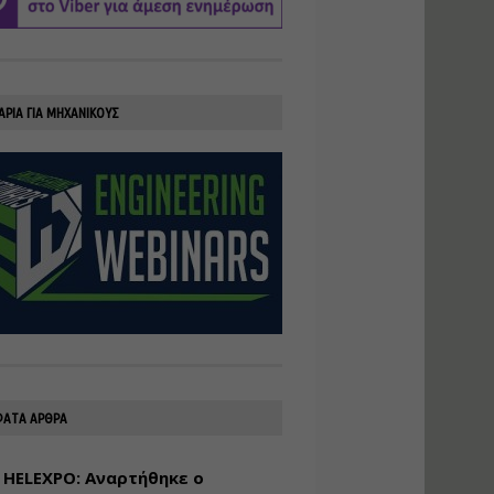
υλοποίηση
φωτοβολταϊκών
συστημάτων για
αυτοπαραγωγή (Net-
Billing)
ΑΡΙΑ ΓΙΑ ΜΗΧΑΝΙΚΟΥΣ
Εισηγητής:
Νικόλαος Παπαναστασίου
Τιμή από: €230.00
Διάρκεια: 16 ώρες
Αρχιτεκτονικός
Σχεδιασμός με το
Rhinoceros
Εισηγητής:
Κυριάκος Γολέμης
Τιμή από: €275.00
Διάρκεια: 18 ώρες
ΑΤΑ ΑΡΘΡΑ
 HELEXPO: Αναρτήθηκε ο
Σχεδιασμός και