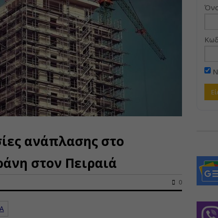
Όνο
Κωδ
Ν
σίες ανάπλασης στο
ράνη στον Πειραιά
0
ΓΑ