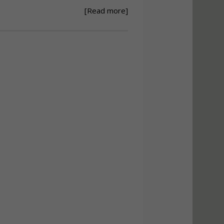
[Read more]
Ανάθεση – Εκτέλεση –
Επίβλεψη Δημοσίων
Έργων με τον
Ν.4782/2021
Εισηγητής:
Ζήσης Παπασταμάτης
Τιμή από: €220.00
Διάρκεια: 18 ώρες
Σχεδιασμός, μελέτη
και τεχνική
υλοποίηση
φωτοβολταϊκών
συστημάτων για
αυτοπαραγωγή (Net-
metering)
Εισηγητής:
Νικόλαος Παπαναστασίου
Τιμή από: €215.00
Διάρκεια: 16 ώρες