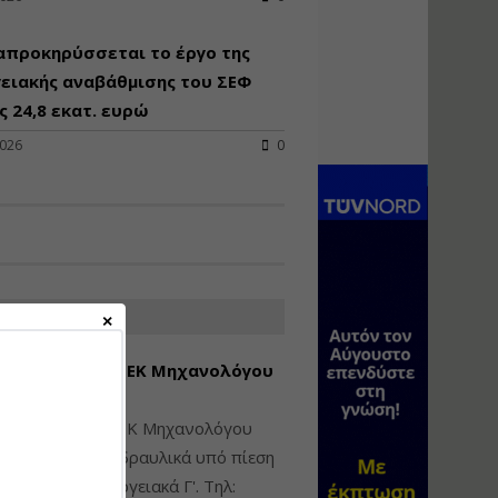
Υγιεινή και Ασφάλεια
απροκηρύσσεται το έργο της
στα Ιδιωτικά και
Δημόσια Έργα
ειακής αναβάθμισης του ΣΕΦ
 24,8 εκατ. ευρώ
Εισηγητής:
Ζήσης Παπασταμάτης
2026
0
Τιμή από: €145.00
Διάρκεια: 7 ώρες
Διαδικασία Έκδοσης
Οικοδομικών Αδειών
μέσω του e-Άδειες –
ΑΤΕΣ ΑΓΓΕΛΙΕΣ
Παραδείγματα
Εφαρμογής
εση Πτυχίου ΜΕΚ Μηχανολόγου
Εισηγήτρια:
Αναστασία Μητρακάκη
νικού Γ' Τάξης
Τιμή από: €165.00
ίθεται πτυχίο ΜΕΚ Μηχανολόγου
Διάρκεια: 9 ώρες
ικού: Η/Μ Γ', Υδραυλικά υπό πίεση
ιομηχανικά - Ενεργειακά Γ'. Τηλ: