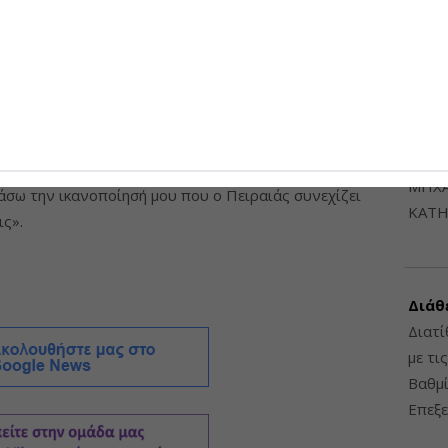
πάρχει σύμπραξη, σχέδιο και κοινός στόχος.
6948
τίρια που σήμερα δεν τιμούν την εικόνα της πόλης
σημεία ανάπτυξης, ζωής και προοπτικής για το
σχέδιο και δουλειά.
ΔΙΑΤ
ΗΛΕ
του οποίου την εξέλιξη θα παρακολουθούμε με
ΔΙΑΤ
λουμε, ώστε να προχωρήσει όσο πιο γρήγορα και
ΜΗΧΑ
άσω την ικανοποίησή μου που ο Πειραιάς συνεχίζει
ΚΑΤΗ
ις».
Διάθ
Διατί
με τι
Βαθμί
Επεξε