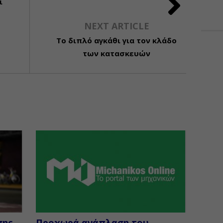
ι
NEXT ARTICLE
Το διπλό αγκάθι για τον κλάδο
των κατασκευών
σης
Προχωρά ανάπλαση του