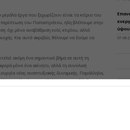
Επαν
ο μεγάλα έργα που ξεχωρίζουν είναι τα κτίρια του
ενεργ
 περίπτωση του Παπαστράτου, ήδη βλέπουμε στην
ύψους
υση: όχι μόνο αναβάθμιση ενός κτιρίου, αλλά
ριοχής. Και αυτό ακριβώς θέλουμε να δούμε να
07-08-
τελεί ακόμη ένα σημαντικό βήμα σε αυτή τη
αφορά μόνο ένα ακίνητο, αλλά τη συνολική
μιουργία νέας αναπτυξιακής δυναμικής. Παράλληλα,
άλλα μεγάλα έργα που βρίσκονται σε εξέλιξη στην
ΠΡΟΣΦ
μια σειρά από νέα project σε επίπεδο real estate που
ανενεργά κτίρια, μετατρέποντάς τα σε λειτουργικά,
Διάθ
ερα συγκροτήματα και αλλάζουν κατ΄ επέκταση και τη
Μηχα
 Πειραιά.
Διατ
Μηχαν
δεν αλλάζει μόνο με δημόσιο χρήμα και δεν αλλάζει
Β', Β