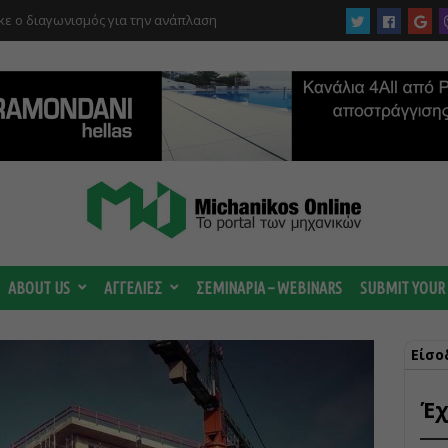
ργίας του αιολικού πάρκου –
 κατηγορούμενοι για τη μεγάλη πυρκαγιά
ABOUT US
ΑΓΓΕΛΙΕΣ
ΣΕΜΙΝΑΡΙΑ – WEBINARS
SUBMIT YOUR
Είσο
Έχ